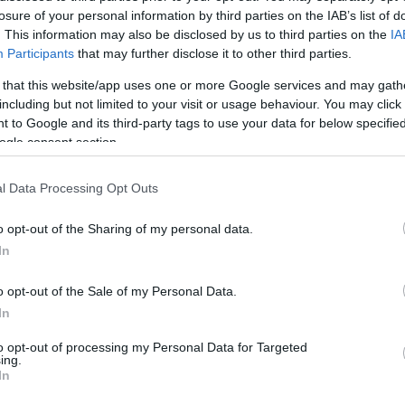
 egy fiatal nővel, a feleségem 30 másod
losure of your personal information by third parties on the IAB’s list of
. This information may also be disclosed by us to third parties on the
IA
Participants
that may further disclose it to other third parties.
 that this website/app uses one or more Google services and may gath
including but not limited to your visit or usage behaviour. You may click 
 to Google and its third-party tags to use your data for below specifi
ogle consent section.
l Data Processing Opt Outs
ék.
o opt-out of the Sharing of my personal data.
In
uszra készül felszállni egy szőke bombá
o opt-out of the Sale of my Personal Data.
l, hogy a zipzárt megigazítsa.
In
to opt-out of processing my Personal Data for Targeted
enged, hátranyúlás, zipzár igazítás. M
ing.
In
nem enged.