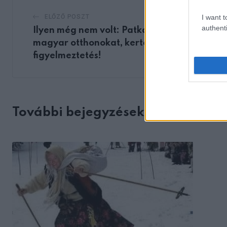
I want t
ELŐZŐ POSZT
authenti
Ilyen még nem volt: Patkányok lepik el a
magyar otthonokat, kerteket, itt a
figyelmeztetés!
További bejegyzések