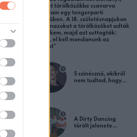
 formás
akiket törölközőkbe csavarva
találtam egy tengerparti
öltözőben. A 18. születésnapjukon
ugyanazokat a törölközőket adták
át nekem, majd azt suttogták:
„Apa, el kell mondanunk az
igazat”
5 színésznő, akikről
nem tudtad, hogy
fiúként születtek
A Dirty Dancing
törölt jelenete
megerősíti azt, amit