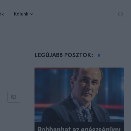
ók
Rólunk
LEGÚJABB POSZTOK:
Share
via
Email