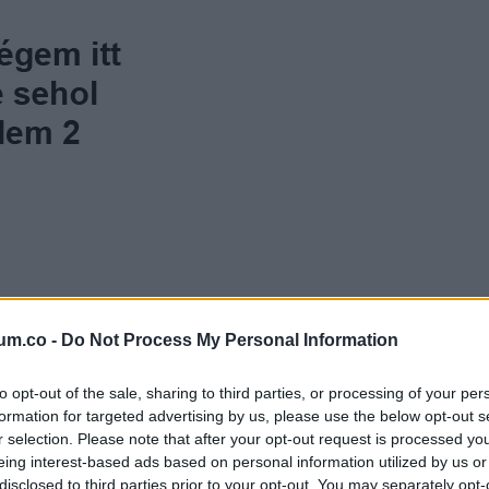
um.co -
Do Not Process My Personal Information
gy fiatal, csinos nőhöz:
 van valahol az áruházban, de sehol sem
to opt-out of the sale, sharing to third parties, or processing of your per
formation for targeted advertising by us, please use the below opt-out s
r selection. Please note that after your opt-out request is processed y
eing interest-based ads based on personal information utilized by us or
disclosed to third parties prior to your opt-out. You may separately opt-