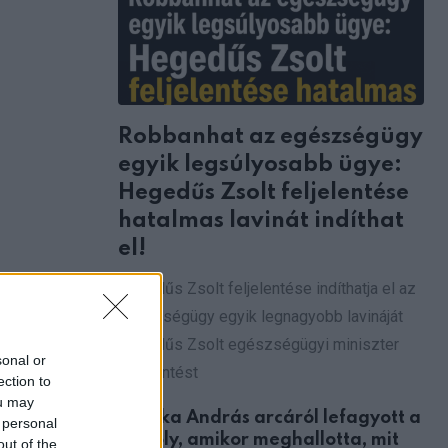
Robbanhat az egészségügy
egyik legsúlyosabb ügye:
Hegedűs Zsolt feljelentése
hatalmas lavinát indíthat
el!
Hegedűs Zsolt feljelentése indíthatja el az
egészségügy egyik legnagyobb lavináját
Hegedűs Zsolt egészségügyi miniszter
sonal or
feljelentést
ection to
ou may
Csonka András arcáról lefagyott a
 personal
mosoly, amikor meghallotta, mit
out of the