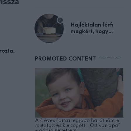
előnyben
Hajléktalan férfi
megkért, hogy
vegyek neki kávét a
születésnapján –
órákkal később
rozta,
mellettem ült az első
osztályon
HUMOR
VICC: A nászéjszakán az ifjú férj szól ifjú