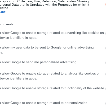
 erre a mögötte levő férfi megfogja a nő
o opt-out of Collection, Use, Retention, Sale, and/or Sharing
ersonal Data that Is Unrelated with the Purposes for which it
:
lected.
Out
consents
o allow Google to enable storage related to advertising like cookies on
ljesen lehúzta, azt hittem ennyit már
evice identifiers in apps.
o allow my user data to be sent to Google for online advertising
s.
to allow Google to send me personalized advertising.
o allow Google to enable storage related to analytics like cookies on
evice identifiers in apps.
o allow Google to enable storage related to functionality of the website
o allow Google to enable storage related to personalization.