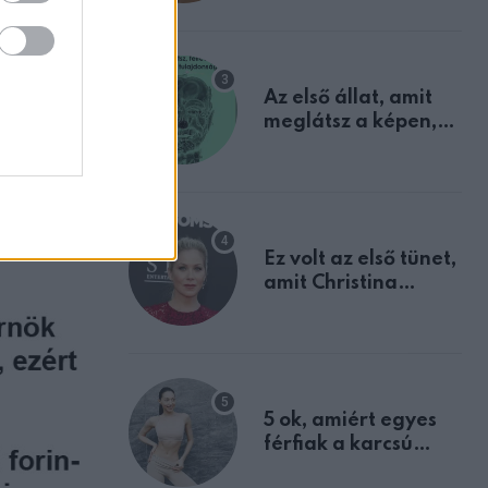
mindannyian
sejtettünk
ZT
 egy
Az első állat, amit
úton
meglátsz a képen,
elárulja legrosszabb
tulajdonságodat
Ez volt az első tünet,
amit Christina
Applegate éveken
át félreértett, pedig
a szklerózis
multiplex
egyértelmű jele volt
5 ok, amiért egyes
férfiak a karcsú
nőket részesítik