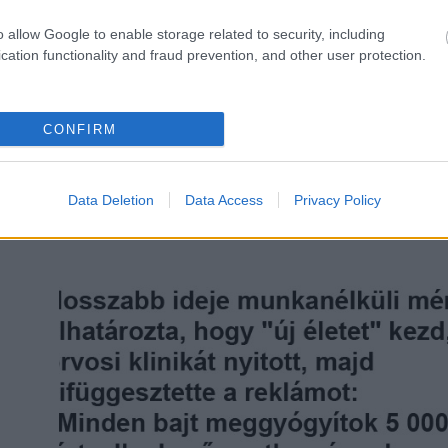
o allow Google to enable storage related to security, including
KÖVETKEZŐ POS
cation functionality and fraud prevention, and other user protection.
VICC: Egy autós elakad a sárban
elhagyatott föld
CONFIRM
Data Deletion
Data Access
Privacy Policy