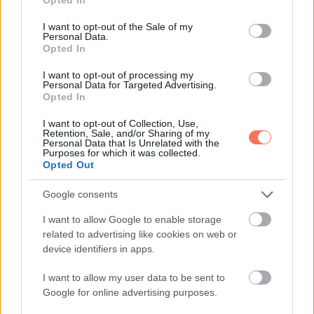
use your data for below specified purposes in below Google
consent section.
„Bocsáss meg, drága. Fájdalmat okoztam neked.”
I want to opt-out of the Sale of my
Personal Data.
Opted In
Grace átölelte. Akkor érezte először, hogy nem csak egymás
I want to opt-out of processing my
mellett élnek, hanem egymáshoz tartoznak.
Personal Data for Targeted Advertising.
Opted In
Aznap este Grace döntött úgy, hogy bent marad az
I want to opt-out of Collection, Use,
anyósával. Amikor az idős nő sírva ébredt, átkarolta.
Retention, Sale, and/or Sharing of my
Personal Data that Is Unrelated with the
Purposes for which it was collected.
„Én vagyok, mama. Grace. Itt vagyok, biztonságban vagy.
Opted Out
Senki nem megy el.”
Google consents
Mrs. Turner remegett, aztán lassan elernyedt. A légzése
I want to allow Google to enable storage
related to advertising like cookies on web or
egyenletes lett, és hosszú idő óta először aludta végig az
device identifiers in apps.
éjszakát.
I want to allow my user data to be sent to
Egy év telt el, és látszott a változás. Többet mosolygott,
Google for online advertising purposes.
nevek jutottak eszébe, ritkábban ijedt meg. A ház is