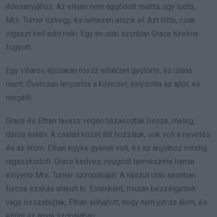
édesanyjához. Az elején nem aggódott miatta, úgy tudta,
Mrs. Turner özvegy, és nehezen alszik el. Azt hitte, csak
vigaszt kell adni neki. Egy év után azonban Grace türelme
fogyott.
Egy viharos éjszakán rossz előérzet gyötörte, és utána
ment. Óvatosan lenyomta a kilincset, kinyitotta az ajtót, és
megállt.
Grace és Ethan tavasz végén házasodtak össze, meleg,
derűs estén. A család közel állt hozzájuk, sok volt a nevetés
és az öröm. Ethan egyke gyerek volt, és az anyjához mindig
ragaszkodott. Grace kedves, nyugodt természete hamar
elnyerte Mrs. Turner szimpátiáját. A nászút után azonban
furcsa szokás alakult ki. Esténként, miután beszélgettek
vagy összebújtak, Ethan sóhajtott, hogy nem jön az álom, és
eltűnt az anyja szobájában.