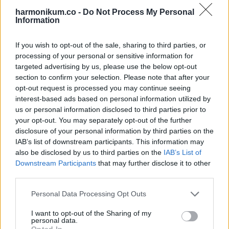
harmonikum.co -
Do Not Process My Personal
Information
If you wish to opt-out of the sale, sharing to third parties, or
processing of your personal or sensitive information for
targeted advertising by us, please use the below opt-out
section to confirm your selection. Please note that after your
opt-out request is processed you may continue seeing
interest-based ads based on personal information utilized by
us or personal information disclosed to third parties prior to
your opt-out. You may separately opt-out of the further
disclosure of your personal information by third parties on the
IAB’s list of downstream participants. This information may
also be disclosed by us to third parties on the
IAB’s List of
Downstream Participants
that may further disclose it to other
Egy délután Mrs. Turner hirtelen megkérdezte.
third parties.
Please note that this website/app uses one or more Google
Personal Data Processing Opt Outs
„Te vagy Ethan felesége?”
services and may gather and store information including but
not limited to your visit or usage behaviour. You may click to
I want to opt-out of the Sharing of my
personal data.
Grace bólintott. Az asszony keze a kezébe csúszott.
grant or deny consent to Google and its third-party tags to
Opted In