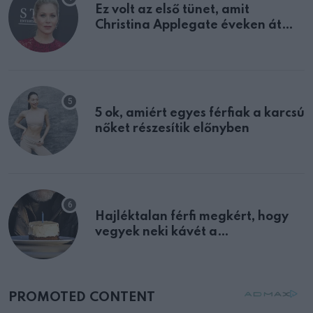
Ez volt az első tünet, amit
Christina Applegate éveken át
félreértett, pedig a szklerózis
multiplex egyértelmű jele volt
5 ok, amiért egyes férfiak a karcsú
nőket részesítik előnyben
Hajléktalan férfi megkért, hogy
vegyek neki kávét a
születésnapján – órákkal később
mellettem ült az első osztályon