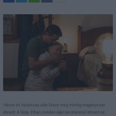
Whatsapp
Reddit
Share
via
Email
Három év házasság után Grace még mindig magányosan
ébredt. A férje, Ethan, minden éjjel nesztelenül átment az