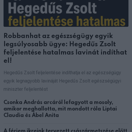
Robbanhat az egészségügy egyik
legsúlyosabb ügye: Hegedűs Zsolt
feljelentése hatalmas lavinát indíthat
el!
Hegedűs Zsolt feljelentése indíthatja el az egészségügy
egyik legnagyobb lavináját Hegedűs Zsolt egészségügyi
miniszter feljelentést
Csonka András arcáról lefagyott a mosoly,
amikor meghallotta, mit mondott róla Liptai
Claudia és Ábel Anita
A férjem ikreink tervezett császármetszése előtt