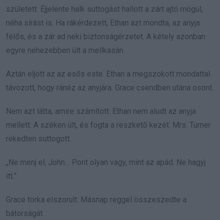
született. Éjjelente halk suttogást hallott a zárt ajtó mögül,
néha sírást is. Ha rákérdezett, Ethan azt mondta, az anyja
félős, és a zár ad neki biztonságérzetet. A kétely azonban
egyre nehezebben ült a mellkasán.
Aztán eljött az az esős este. Ethan a megszokott mondattal
távozott, hogy ránéz az anyjára. Grace csendben utána osont.
Nem azt látta, amire számított. Ethan nem aludt az anyja
mellett. A széken ült, és fogta a reszkető kezét. Mrs. Turner
rekedten suttogott.
„Ne menj el, John… Pont olyan vagy, mint az apád. Ne hagyj
itt.”
Grace torka elszorult. Másnap reggel összeszedte a
bátorságát.