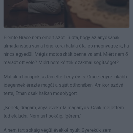
Eleinte Grace nem emelt szót. Tudta, hogy az anyósának
álmatlansága van a férje korai halála óta, és megnyugszik, ha
nincs egyedül. Mégis motoszkált benne valami. Miért nem ő
maradt ott vele? Miért nem kértek szakmai segítséget?
Múltak a hónapok, aztán eltelt egy év is. Grace egyre inkább
idegennek érezte magát a saját otthonában. Amikor szóvá
tette, Ethan csak halkan mosolygott.
„Kérlek, drágám, anya évek óta magányos. Csak mellettem
tud elaludni. Nem tart sokáig, ígérem.”
A nem tart sokáig végül évekké nyúlt. Gyerekük sem