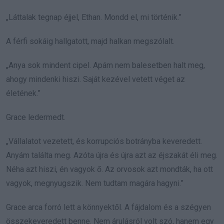
„Láttalak tegnap éjjel, Ethan. Mondd el, mi történik.”
A férfi sokáig hallgatott, majd halkan megszólalt.
„Anya sok mindent cipel. Apám nem balesetben halt meg,
ahogy mindenki hiszi. Saját kezével vetett véget az
életének.”
Grace ledermedt.
„Vállalatot vezetett, és korrupciós botrányba keveredett.
Anyám találta meg. Azóta újra és újra azt az éjszakát éli meg.
Néha azt hiszi, én vagyok ő. Az orvosok azt mondták, ha ott
vagyok, megnyugszik. Nem tudtam magára hagyni.”
Grace arca forró lett a könnyektől. A fájdalom és a szégyen
összekeveredett benne. Nem árulásról volt szó, hanem egy