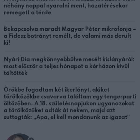
néhány nappal nyaralni ment, hazatérésekor
remegett a térde
Bekapcsolva maradt Magyar Péter mikrofonja –
a Fidesz botrányt remélt, de valami más derült
ki!
Nyári Dia megkönnyebbülve mesélt kislányáról:
most először a teljes hónapot a kórházon kívül
töltötték
Örökbe fogadtam két ikerlányt, akiket
törölközőkbe csavarva találtam egy tengerparti
öltözőben. A 18. születésnapjukon ugyanazokat
a törölközőket adták át nekem, majd azt
suttogták: „Apa, el kell mondanunk az igazat”