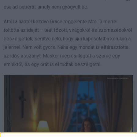
család sebéről, amely nem gyógyult be.
Attól a naptól kezdve Grace reggelente Mrs. Turnerrel
töltötte az idejét – teát főzött, virágokról és szomszédokról
beszélgettek, segítve neki, hogy újra kapcsolatba kerüljön a
jelennel. Nem volt gyors. Néha egy mondat is elfárasztotta
az idős asszonyt. Máskor meg csillogott a szeme egy
emléktől, és egy órát is el tudtak beszélgetni.