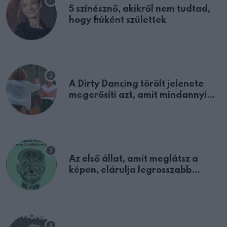
5 színésznő, akikről nem tudtad,
hogy fiúként születtek
A Dirty Dancing törölt jelenete
megerősíti azt, amit mindannyian
sejtettünk
Az első állat, amit meglátsz a
képen, elárulja legrosszabb
tulajdonságodat