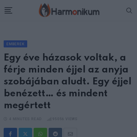
Skip
to
content
EMBEREK
Egy éve házasok voltak, a
férje minden éjjel az anyja
szobájában aludt. Egy éjjel
benézett… és mindent
megértett
4 MINUTES READ
95056
VIEWS