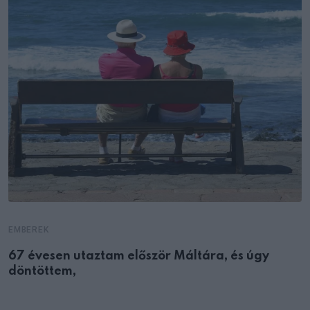
EMBEREK
67 évesen utaztam először Máltára, és úgy
döntöttem,