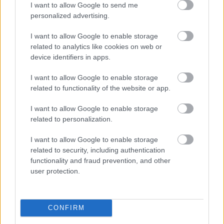
I want to allow Google to send me
megkönnyebbült, mintha felszállt volna róla a köd. Amikor
personalized advertising.
Grace kislánynak adott életet, a Hope (Jelentése: remény)
I want to allow Google to enable storage
nevet választották. Egyetlen szóban akarták megőrizni, amit
related to analytics like cookies on web or
átéltek. Félelem után béke következzen.
device identifiers in apps.
Grace levelet írt Ethannek.
I want to allow Google to enable storage
related to functionality of the website or app.
„Régen gyűlöltem azt az ajtót, amely mögé minden éjjel
I want to allow Google to enable storage
eltűntél. Ma már tudom, szeretet lakott mögötte, fájdalom,
related to personalization.
amelyből halkan gondoskodás lett. Köszönöm, hogy
I want to allow Google to enable storage
megmutattad, a gyógyulás sokszor ott sarjad, ahol a
related to security, including authentication
legkevésbé várjuk.”
functionality and fraud prevention, and other
user protection.
Ez nem csak türelemről szól. Inkább arról, hogy a szeretet
gyakran csendben dolgozik. Néha nem a másikat kell
CONFIRM
megmenteni, hanem a saját szívünket, hogy legyen hely
benne az együttérzésnek. Ha valaki a családodban hasonló