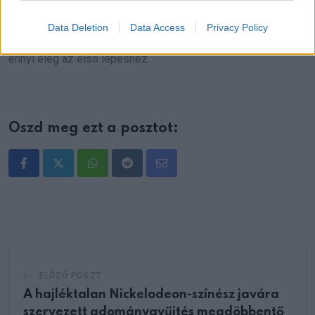
terhet cipel, lépj közelebb. Egy meleg kéz, egy csésze tea,
Data Deletion
Data Access
Privacy Policy
egy nyugodt jelenlét több, mint gondolnánk. És néha éppen
ennyi elég az első lépéshez.
Oszd meg ezt a posztot:
Whatsapp
Reddit
Share
via
Email
ELŐZŐ POSZT
A hajléktalan Nickelodeon-színész javára
szervezett adománygyűjtés megdöbbentő