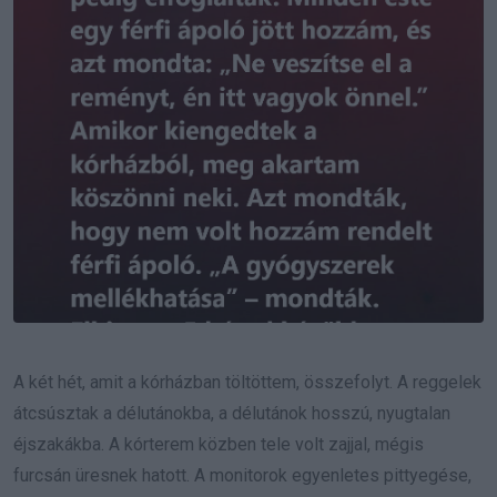
A két hét, amit a kórházban töltöttem, összefolyt. A reggelek
átcsúsztak a délutánokba, a délutánok hosszú, nyugtalan
éjszakákba. A kórterem közben tele volt zajjal, mégis
furcsán üresnek hatott. A monitorok egyenletes pittyegése,