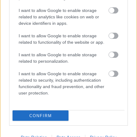
KÖVETKEZŐ POSZT
I want to allow Google to enable storage
Bejelentés nélkül érkeztem, és
related to analytics like cookies on web or
ledermedtem. A lányom a hideg
device identifiers in apps.
konyhában mosogatott, miközben a férje
és az anyósa kényelmesen ettek. Nem
I want to allow Google to enable storage
szóltam egy szót sem. Elővettem a
related to functionality of the website or app.
telefonomat, és hívtam valakit.
I want to allow Google to enable storage
related to personalization.
I want to allow Google to enable storage
related to security, including authentication
További bejegyzések
functionality and fraud prevention, and other
user protection.
CONFIRM