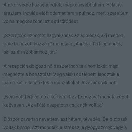
Amikor végre hazaengedtek, megkönnyebbültem. Hálát is
éreztem. Indulás előtt odamentem a pulthoz, mert szerettem
volna megköszönni az esti törődést.
„Szeretnék üzenetet hagyni annak az ápolónak, aki minden
este benézett hozzám” mondtam. „Annak a férfi ápolónak,
aki az én szobámhoz járt.”
A recepción dolgozó nő összeráncolta a homlokát, majd
megnézte a beosztást. Még valaki odalépett, lapozták a
papírokat, ellenőrizték a műszakokat. A zavar csak nőtt.
„Nem volt férfi ápoló a kórterméhez beosztva” mondta végül
kedvesen. „Az ellátó csapatban csak nők voltak.”
Először zavartan nevettem, azt hittem, tévedés. De biztosak
voltak benne. Azt mondták, a stressz, a gyógyszerek vagy a