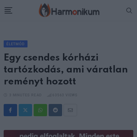
Skip
to
content
ÉLETMÓD
Egy csendes kórházi
tartózkodás, ami váratlan
reményt hozott
3 MINUTES READ
63563
VIEWS
Whatsapp
Reddit
Share
via
Email