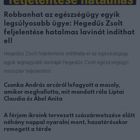
Robbanhat az egészségügy egyik
legsúlyosabb ügye: Hegedűs Zsolt
feljelentése hatalmas lavinát indíthat
el!
Hegedűs Zsolt feljelentése indíthatja el az egészségügy
egyik legnagyobb lavináját Hegedűs Zsolt egészségügyi
miniszter feljelentést
Csonka András arcáról lefagyott a mosoly,
amikor meghallotta, mit mondott róla Liptai
Claudia és Ábel Anita
A férjem ikreink tervezett császármetszése előtt
néhány nappal nyaralni ment, hazatérésekor
remegett a térde