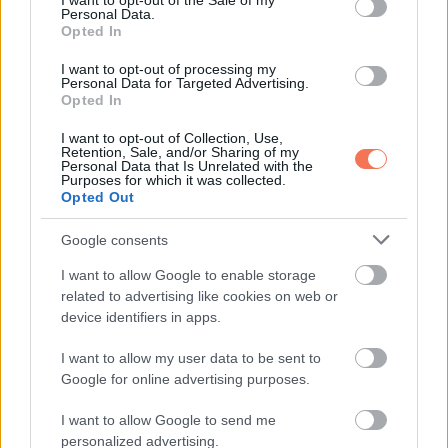
I want to opt-out of the Sale of my
Oszd meg ezt a posztot:
Personal Data.
Opted In
Whatsapp
Reddit
Share
I want to opt-out of processing my
Personal Data for Targeted Advertising.
via
Opted In
Email
I want to opt-out of Collection, Use,
Retention, Sale, and/or Sharing of my
Personal Data that Is Unrelated with the
Purposes for which it was collected.
Opted Out
ELŐZŐ POSZT
Google consents
A férjem megcsalt az anyámmal, aztán az
esküvőjük napján a unokatestvérem
I want to allow Google to enable storage
felhívott, és csak ennyit mondott: „Ezt nem
related to advertising like cookies on web or
device identifiers in apps.
fogod elhinni”
I want to allow my user data to be sent to
Google for online advertising purposes.
I want to allow Google to send me
personalized advertising.