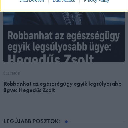
Data Deletion
Data Access
Privacy Policy
ÉLETMÓD
Robbanhat az egészségügy egyik legsúlyosabb
ügye: Hegedűs Zsolt
LEGÚJABB POSZTOK: