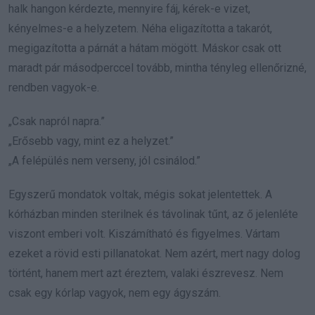
halk hangon kérdezte, mennyire fáj, kérek-e vizet,
kényelmes-e a helyzetem. Néha eligazította a takarót,
megigazította a párnát a hátam mögött. Máskor csak ott
maradt pár másodperccel tovább, mintha tényleg ellenőrizné,
rendben vagyok-e.
„Csak napról napra.”
„Erősebb vagy, mint ez a helyzet.”
„A felépülés nem verseny, jól csinálod.”
Egyszerű mondatok voltak, mégis sokat jelentettek. A
kórházban minden sterilnek és távolinak tűnt, az ő jelenléte
viszont emberi volt. Kiszámítható és figyelmes. Vártam
ezeket a rövid esti pillanatokat. Nem azért, mert nagy dolog
történt, hanem mert azt éreztem, valaki észrevesz. Nem
csak egy kórlap vagyok, nem egy ágyszám.