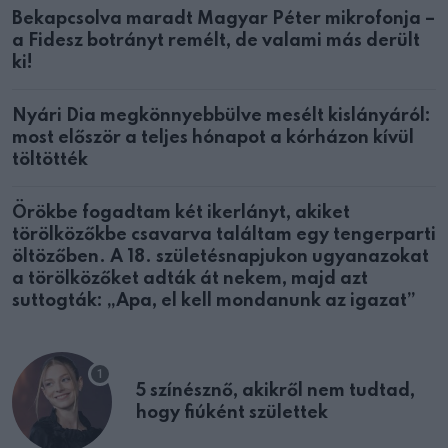
Bekapcsolva maradt Magyar Péter mikrofonja –
a Fidesz botrányt remélt, de valami más derült
ki!
Nyári Dia megkönnyebbülve mesélt kislányáról:
most először a teljes hónapot a kórházon kívül
töltötték
Örökbe fogadtam két ikerlányt, akiket
törölközőkbe csavarva találtam egy tengerparti
öltözőben. A 18. születésnapjukon ugyanazokat
a törölközőket adták át nekem, majd azt
suttogták: „Apa, el kell mondanunk az igazat”
5 színésznő, akikről nem tudtad,
hogy fiúként születtek