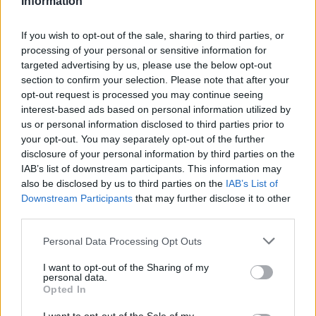
Information
akivel hivatalosan nem találkoztam. Lehet, hogy valaki
észrevette, mennyire egyedül vagyok, és hagyott egy
If you wish to opt-out of the sale, sharing to third parties, or
bátorító üzenetet. Az is lehet, hogy annyira szükségem volt
processing of your personal or sensitive information for
rá, hogy az agyam valahogy kapaszkodót épített belőle.
targeted advertising by us, please use the below opt-out
section to confirm your selection. Please note that after your
opt-out request is processed you may continue seeing
A végén nem is az számít, mi az igazság. Az számít, mit
interest-based ads based on personal information utilized by
adott.
us or personal information disclosed to third parties prior to
your opt-out. You may separately opt-out of the further
A cetli most a fiókomban van. Emlékeztet arra, hogy a
disclosure of your personal information by third parties on the
IAB’s list of downstream participants. This information may
bátorítás sokszor akkor érkezik, amikor a
also be disclosed by us to third parties on the
IAB’s List of
legsebezhetőbbek vagyunk, néha magyarázat nélkül. És arra
Downstream Participants
that may further disclose it to other
is, hogy az erő nem mindig hangos, sokszor egy kedves
third parties.
szó, egy nyugodt jelenlét, vagy egy rövid üzenet ébreszti
Please note that this website/app uses one or more Google
Personal Data Processing Opt Outs
fel, pont akkor, amikor a legnagyobb szükség van rá.
services and may gather and store information including but
not limited to your visit or usage behaviour. You may click to
I want to opt-out of the Sharing of my
personal data.
grant or deny consent to Google and its third-party tags to
Opted In
use your data for below specified purposes in below Google
consent section.