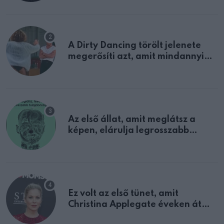
A Dirty Dancing törölt jelenete
megerősíti azt, amit mindannyian
sejtettünk
Az első állat, amit meglátsz a
képen, elárulja legrosszabb
tulajdonságodat
Ez volt az első tünet, amit
Christina Applegate éveken át
félreértett, pedig a szklerózis