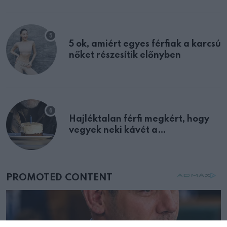
multiplex egyértelmű jele volt
5 ok, amiért egyes férfiak a karcsú
nőket részesítik előnyben
Hajléktalan férfi megkért, hogy
vegyek neki kávét a
születésnapján – órákkal később
mellettem ült az első osztályon