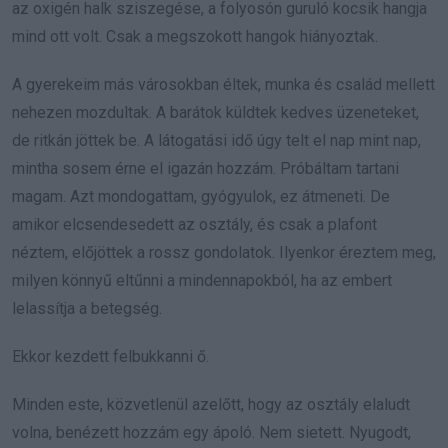
az oxigén halk sziszegése, a folyosón guruló kocsik hangja
mind ott volt. Csak a megszokott hangok hiányoztak.
A gyerekeim más városokban éltek, munka és család mellett
nehezen mozdultak. A barátok küldtek kedves üzeneteket,
de ritkán jöttek be. A látogatási idő úgy telt el nap mint nap,
mintha sosem érne el igazán hozzám. Próbáltam tartani
magam. Azt mondogattam, gyógyulok, ez átmeneti. De
amikor elcsendesedett az osztály, és csak a plafont
néztem, előjöttek a rossz gondolatok. Ilyenkor éreztem meg,
milyen könnyű eltűnni a mindennapokból, ha az embert
lelassítja a betegség.
Ekkor kezdett felbukkanni ő.
Minden este, közvetlenül azelőtt, hogy az osztály elaludt
volna, benézett hozzám egy ápoló. Nem sietett. Nyugodt,