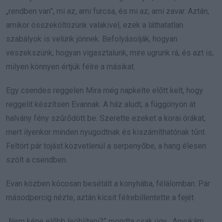
„rendben van”, mi az, ami furcsa, és mi az, ami zavar. Aztán,
amikor összeköltözünk valakivel, ezek a láthatatlan
szabályok is velünk jönnek. Befolyásolják, hogyan
veszekszünk, hogyan vigasztalunk, mire ugrunk rá, és azt is,
milyen könnyen értjük félre a másikat.
Egy csendes reggelen Mira még napkelte előtt kelt, hogy
reggelit készítsen Evannak. A ház aludt, a függönyön át
halvány fény szűrődött be. Szerette ezeket a korai órákat,
mert ilyenkor minden nyugodtnak és kiszámíthatónak tűnt.
Feltört pár tojást közvetlenül a serpenyőbe, a hang élesen
szólt a csendben.
Evan közben kócosan besétált a konyhába, félálomban. Pár
másodpercig nézte, aztán kicsit félrebillentette a fejét.
„Nem kéne előbb leöblíteni?” mondta csak úgy. „Anyukám