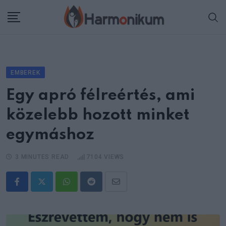
Skip
to
content
EMBEREK
Egy apró félreértés, ami
közelebb hozott minket
egymáshoz
3 MINUTES READ
7104
VIEWS
Whatsapp
Reddit
Share
via
Email