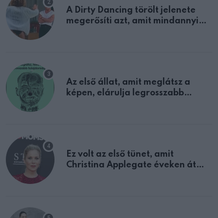
A Dirty Dancing törölt jelenete
megerősíti azt, amit mindannyian
sejtettünk
Az első állat, amit meglátsz a
képen, elárulja legrosszabb
tulajdonságodat
Ez volt az első tünet, amit
Christina Applegate éveken át
félreértett, pedig a szklerózis
multiplex egyértelmű jele volt