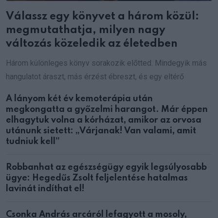
Válassz egy könyvet a három közül:
megmutathatja, milyen nagy
változás közeledik az életedben
Három különleges könyv sorakozik előtted. Mindegyik más
hangulatot áraszt, más érzést ébreszt, és egy eltérő
A lányom két év kemoterápia után
megkongatta a győzelmi harangot. Már éppen
elhagytuk volna a kórházat, amikor az orvosa
utánunk sietett: „Várjanak! Van valami, amit
tudniuk kell”
Robbanhat az egészségügy egyik legsúlyosabb
ügye: Hegedűs Zsolt feljelentése hatalmas
lavinát indíthat el!
Csonka András arcáról lefagyott a mosoly,