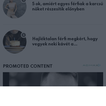
5 ok, amiért egyes férfiak a karcsú
nőket részesítik előnyben
Hajléktalan férfi megkért, hogy
vegyek neki kávét a
születésnapján – órákkal később
mellettem ült az első osztályon