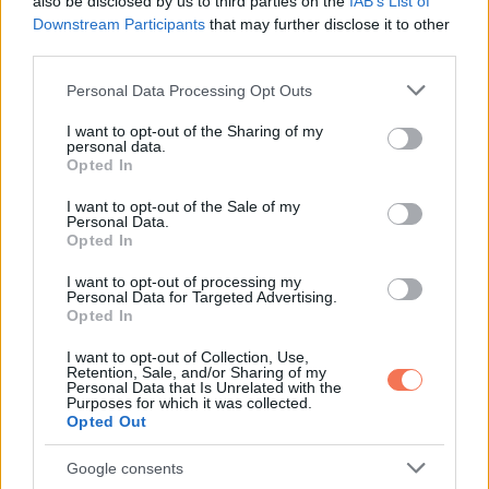
also be disclosed by us to third parties on the
IAB’s List of
Downstream Participants
that may further disclose it to other
third parties.
Please note that this website/app uses one or more Google
Personal Data Processing Opt Outs
Oszd meg ezt a posztot:
services and may gather and store information including but
not limited to your visit or usage behaviour. You may click to
I want to opt-out of the Sharing of my
personal data.
grant or deny consent to Google and its third-party tags to
Opted In
Whatsapp
Reddit
Share
use your data for below specified purposes in below Google
via
consent section.
I want to opt-out of the Sale of my
Personal Data.
Email
Opted In
I want to opt-out of processing my
Personal Data for Targeted Advertising.
Opted In
ELŐZŐ POSZT
I want to opt-out of Collection, Use,
A feleségem 52 évig zárva tartotta a
Retention, Sale, and/or Sharing of my
padlást, amikor megtudtam az okát,
Personal Data that Is Unrelated with the
Purposes for which it was collected.
minden megváltozott
Opted Out
Google consents