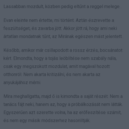
Lassabban mozdult, közben pedig eltűnt a reggel melege.
Evan eleinte nem értette, mi történt. Aztán észrevette a
feszültséget, és zavarba jött. Akkor jött rá, hogy ami neki
ártatlan mondatnak tűnt, az Mirának egészen mást jelentett.
Később, amikor már csillapodott a rossz érzés, bocsánatot
kért. Elmondta, hogy a tojás leöblítése nem szabály nála,
csak egy megszokott mozdulat, amit magával hozott
otthonról. Nem akarta kritizálni, és nem akarta az
anyukájához mérni.
Mira meghallgatta, majd ő is kimondta a saját részét. Nem a
tanács fájt neki, hanem az, hogy a próbálkozását nem látták.
Egyszerűen azt szerette volna, ha az erőfeszítése számít,
és nem egy másik módszerhez hasonlítják.