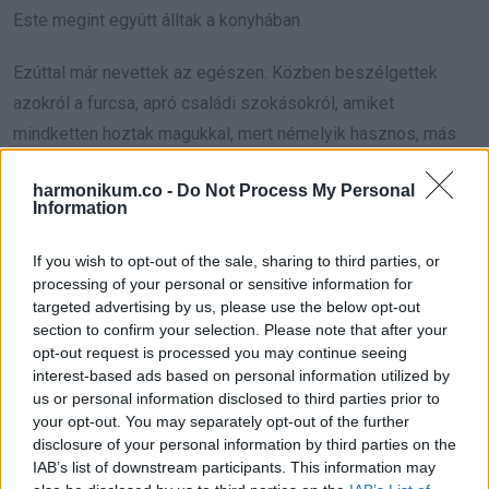
Este megint együtt álltak a konyhában.
Ezúttal már nevettek az egészen. Közben beszélgettek
azokról a furcsa, apró családi szokásokról, amiket
mindketten hoztak magukkal, mert némelyik hasznos, más
meg csak automatikus reflex. Végül simán feltörték a
harmonikum.co -
Do Not Process My Personal
tojásokat leöblítés nélkül, és semmi különös nem történt.
Information
A tanulság egyszerű volt, mégis sokat ért. Egy kapcsolat
If you wish to opt-out of the sale, sharing to third parties, or
nem attól működik, hogy minden szokás passzol. Attól lesz
processing of your personal or sensitive information for
targeted advertising by us, please use the below opt-out
erős, hogy kíváncsiak maradunk, nem védekezünk, hálát
section to confirm your selection. Please note that after your
adunk, nem hasonlítgatunk, és el tudjuk engedni azt, ami már
opt-out request is processed you may continue seeing
nem segít.
interest-based ads based on personal information utilized by
us or personal information disclosed to third parties prior to
Néha tényleg nem a tojás a lényeg. Hanem az, hogy közös
your opt-out. You may separately opt-out of the further
disclosure of your personal information by third parties on the
ritmust találunk, és olyan új szokásokat alakítunk ki, amik már
IAB’s list of downstream participants. This information may
kettőnkről szólnak, nem a múltról.