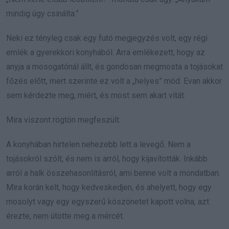
mindig úgy csinálta.”
Neki ez tényleg csak egy futó megjegyzés volt, egy régi
emlék a gyerekkori konyhából. Arra emlékezett, hogy az
anyja a mosogatónál állt, és gondosan megmosta a tojásokat
főzés előtt, mert szerinte ez volt a „helyes” mód. Evan akkor
sem kérdezte meg, miért, és most sem akart vitát.
Mira viszont rögtön megfeszült.
A konyhában hirtelen nehezebb lett a levegő. Nem a
tojásokról szólt, és nem is arról, hogy kijavították. Inkább
arról a halk összehasonlításról, ami benne volt a mondatban.
Mira korán kelt, hogy kedveskedjen, és ahelyett, hogy egy
mosolyt vagy egy egyszerű köszönetet kapott volna, azt
érezte, nem ütötte meg a mércét.