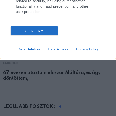
related to security, including authentication
functionality and fraud prevention, and other
user protection.
CONFIRM
Data Deletion
Data Access
Privacy Policy
EMBEREK
67 évesen utaztam először Máltára, és úgy
döntöttem,
LEGÚJABB POSZTOK: