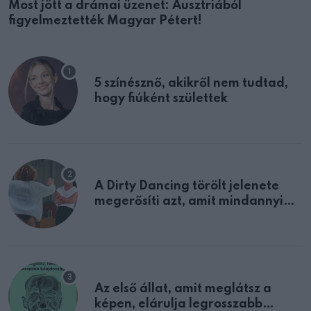
Most jött a drámai üzenet: Ausztriából
figyelmeztették Magyar Pétert!
5 színésznő, akikről nem tudtad,
hogy fiúként születtek
A Dirty Dancing törölt jelenete
megerősíti azt, amit mindannyian
sejtettünk
Az első állat, amit meglátsz a
képen, elárulja legrosszabb