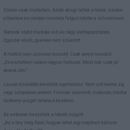
Eleinte csak tiszteltem. Aztán ahogy teltek a hetek, minden
pillantása és minden mondata felgyorsította a szívverésem.
Namnak stabil munkája volt és nagy élet­tapasztalata.
Egyszer elvált, gyereke nem született.
A múltról nem szívesen beszélt. Csak annyit mondott:
„Elvesztettem valami nagyon fontosat. Most már csak jól
akarok élni.”
Lassan közelebb kerültünk egymáshoz. Nem volt benne zaj
vagy színpadias jelenet. Finoman szeretett, óvatosan, mintha
törékeny üveget tartana a kezében.
Az emberek beszéltek a hátunk mögött.
„Az a lány még fiatal, hogyan lehet egy majdnem kétszer