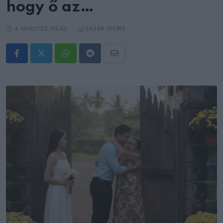
hogy ő az…
4 MINUTES READ
58498
VIEWS
Whatsapp
Reddit
Share
via
Email