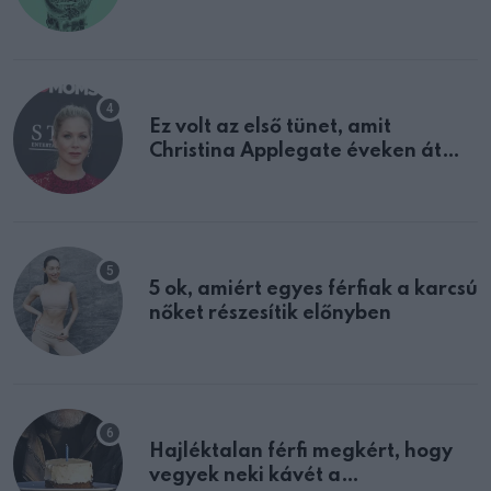
tulajdonságodat
Ez volt az első tünet, amit
Christina Applegate éveken át
félreértett, pedig a szklerózis
multiplex egyértelmű jele volt
5 ok, amiért egyes férfiak a karcsú
nőket részesítik előnyben
Hajléktalan férfi megkért, hogy
vegyek neki kávét a