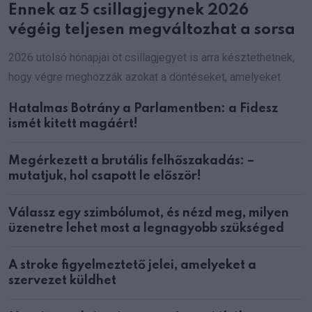
Ennek az 5 csillagjegynek 2026
végéig teljesen megváltozhat a sorsa
2026 utolsó hónapjai öt csillagjegyet is arra késztethetnek,
hogy végre meghozzák azokat a döntéseket, amelyeket
Hatalmas Botrány a Parlamentben: a Fidesz
ismét kitett magáért!
Megérkezett a brutális felhőszakadás: –
mutatjuk, hol csapott le először!
Válassz egy szimbólumot, és nézd meg, milyen
üzenetre lehet most a legnagyobb szükséged
A stroke figyelmeztető jelei, amelyeket a
szervezet küldhet