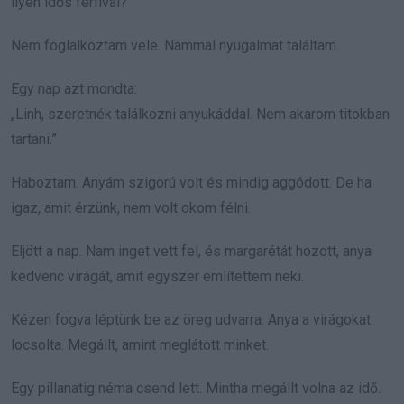
ilyen idős férfival?”
Nem foglalkoztam vele. Nammal nyugalmat találtam.
Egy nap azt mondta:
„Linh, szeretnék találkozni anyukáddal. Nem akarom titokban
tartani.”
Haboztam. Anyám szigorú volt és mindig aggódott. De ha
igaz, amit érzünk, nem volt okom félni.
Eljött a nap. Nam inget vett fel, és margarétát hozott, anya
kedvenc virágát, amit egyszer említettem neki.
Kézen fogva léptünk be az öreg udvarra. Anya a virágokat
locsolta. Megállt, amint meglátott minket.
Egy pillanatig néma csend lett. Mintha megállt volna az idő.