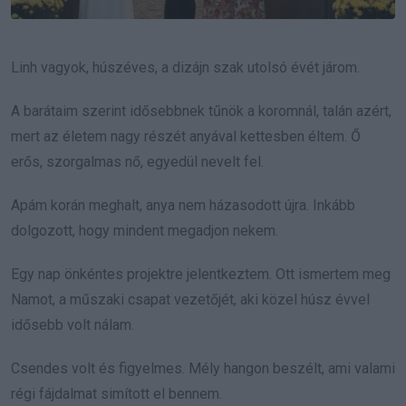
Linh vagyok, húszéves, a dizájn szak utolsó évét járom.
A barátaim szerint idősebbnek tűnök a koromnál, talán azért,
mert az életem nagy részét anyával kettesben éltem. Ő
erős, szorgalmas nő, egyedül nevelt fel.
Apám korán meghalt, anya nem házasodott újra. Inkább
dolgozott, hogy mindent megadjon nekem.
Egy nap önkéntes projektre jelentkeztem. Ott ismertem meg
Namot, a műszaki csapat vezetőjét, aki közel húsz évvel
idősebb volt nálam.
Csendes volt és figyelmes. Mély hangon beszélt, ami valami
régi fájdalmat simított el bennem.