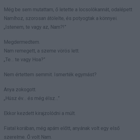
Még be sem mutattam, ő letette a locsolókannát, odalépett
Namlhoz, szorosan átölelte, és potyogtak a könnyei.
„Istenem, te vagy az, Nam?!”
Megdermedtem.
Nam remegett, a szeme vörös lett.
„Te… te vagy Hoa?”
Nem értettem semmit. Ismerték egymást?
Anya zokogott.
„Húsz év… és még élsz…”
Ekkor kezdett kirajzolódni a múlt.
Fiatal korában, még apám előtt, anyának volt egy első
szerelme. Ő volt Nam.