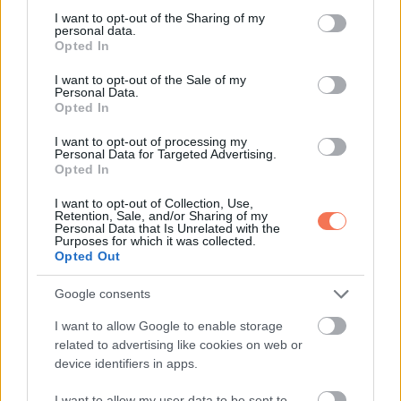
not limited to your visit or usage behaviour. You may click to
I want to opt-out of the Sharing of my
Nam végül megszólalt.
personal data.
grant or deny consent to Google and its third-party tags to
„Linh, bocsáss meg. Nem ismertem az igazságot. Nem
Opted In
use your data for below specified purposes in below Google
akartalak bántani.”
consent section.
I want to opt-out of the Sale of my
Personal Data.
Opted In
Aznap este a balkonon ültem. Anya mellém ült, és finoman
megsimogatta a vállam.
I want to opt-out of processing my
Personal Data for Targeted Advertising.
„Kislányom, a szerelem nem bűn. De néha a sors nem azért
Opted In
hoz össze embereket, hogy együtt maradjanak, hanem hogy
I want to opt-out of Collection, Use,
megbocsássanak és elengedjenek.”
Retention, Sale, and/or Sharing of my
Personal Data that Is Unrelated with the
Purposes for which it was collected.
Sírtam. Nem haragból, inkább szánalomból és megértésből.
Opted Out
Tudtam, hogy amit éreztem, valós volt, mégis éreztem, hogy
Google consents
nem folytathatom.
I want to allow Google to enable storage
related to advertising like cookies on web or
Pár hónap múlva Nam elköltözött a városból. Egy levelet
device identifiers in apps.
hagyott.
I want to allow my user data to be sent to