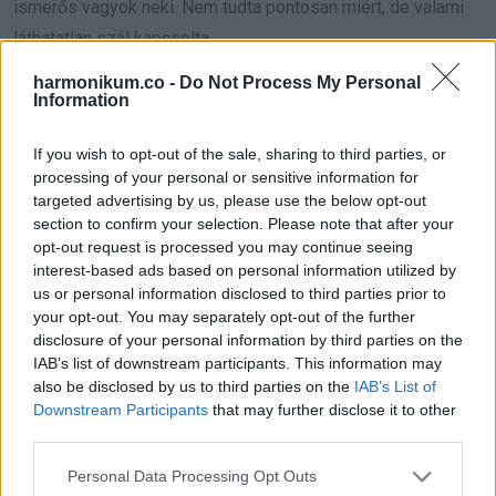
ismerős vagyok neki. Nem tudta pontosan miért, de valami
láthatatlan szál kapcsolta.
harmonikum.co -
Do Not Process My Personal
És még valami. A Linh név régen anyám középső neve volt.
Information
A sors furcsa tréfát űzött velünk. Visszahozott egy emléket,
de fájdalmas módon.
If you wish to opt-out of the sale, sharing to third parties, or
processing of your personal or sensitive information for
targeted advertising by us, please use the below opt-out
A könnyeim lecsorogtak.
section to confirm your selection. Please note that after your
„Akkor ő az a férfi, aki… előtte…”
opt-out request is processed you may continue seeing
interest-based ads based on personal information utilized by
Anya bólintott, és törölte a szemét.
us or personal information disclosed to third parties prior to
your opt-out. You may separately opt-out of the further
„Igen, kislányom. De ne félj, nem vagytok vér szerint
disclosure of your personal information by third parties on the
rokonok. Csak sosem gondoltam volna, hogy a régi
IAB’s list of downstream participants. This information may
szerelmem lesz az a férfi, akit a lányom szeret.”
also be disclosed by us to third parties on the
IAB’s List of
Downstream Participants
that may further disclose it to other
third parties.
Csend lett. Olyan nehéz volt a mellkasom, mintha nem
tudnék levegőt venni.
Please note that this website/app uses one or more Google
Personal Data Processing Opt Outs
services and may gather and store information including but