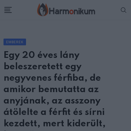
Skip
to
content
EMBEREK
Egy 20 éves lány
beleszeretett egy
negyvenes férfiba, de
amikor bemutatta az
anyjának, az asszony
átölelte a férfit és sírni
kezdett, mert kiderült,