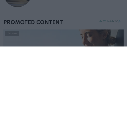
születésnapján – órákkal később
mellettem ült az első osztályon