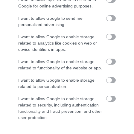
„Köszönöm, Linh, hogy emlékeztettél, milyen szeretni.
Google for online advertising purposes.
Amikor megismertelek, visszakaptam valamit a múltamból.
I want to allow Google to send me
Amikor találkoztam édesanyáddal, megtaláltam a békém.
personalized advertising.
Lehet, hogy nem egymásnak lettünk teremtve, de a jóságod
I want to allow Google to enable storage
velem marad, amíg élek.”
related to analytics like cookies on web or
device identifiers in apps.
Anya a levelet egy kis dobozban őrzi, apám fényképe
mellett. Azt mondta:
I want to allow Google to enable storage
related to functionality of the website or app.
„Nem minden kapcsolat azért jön, hogy összekössön. Van,
amelyik azért érkezik, hogy megtanítson elengedni.”
I want to allow Google to enable storage
related to personalization.
Évek teltek el. Tervező lettem, sok munkával és még több
I want to allow Google to enable storage
reménnyel. Ha margarétát látok, mindig eszembe jut Nam. A
related to security, including authentication
férfi, akit szerettem, és akitől megtanultam, hogy az igaz
functionality and fraud prevention, and other
user protection.
szerelem akkor is szép marad, ha a történet véget ér.
„Az igaz szerelem nem mindig kap boldog befejezést. De ha