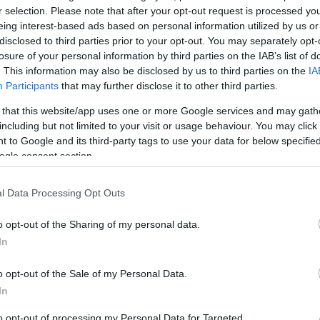
r selection. Please note that after your opt-out request is processed y
eing interest-based ads based on personal information utilized by us or
disclosed to third parties prior to your opt-out. You may separately opt-
losure of your personal information by third parties on the IAB’s list of
. This information may also be disclosed by us to third parties on the
IA
Participants
that may further disclose it to other third parties.
 that this website/app uses one or more Google services and may gath
including but not limited to your visit or usage behaviour. You may click 
 to Google and its third-party tags to use your data for below specifi
ált a magyarországi választások eredményére, amelyeken 
ogle consent section.
egy olasz lapnak adott interjúban törte meg a csendet, és
tségeséről.
l Data Processing Opt Outs
jó munkát végzett a bevándorlás terén. Nem engedte, hogy az e
o opt-out of the Sharing of my personal data.
ette”
– válaszolt
Donald Trump
a
Corriere della Sera
kérdésé
In
o opt-out of the Sale of my Personal Data.
rikai elnök korábban nyíltan támogatta
Orbán Viktort
a kampány 
In
ást foglalni
. Amikor újságírók kérdezték
Orbán
vereségéről, rö
to opt-out of processing my Personal Data for Targeted