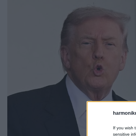
harmonik
If you wish 
sensitive in