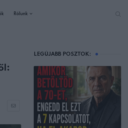
ók
Rólunk
LEGÚJABB POSZTOK:
ől:
Share
via
Email