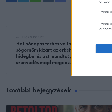
Whatsapp
Reddit
Share
or app.
via
I want t
Email
I want t
authenti
ELŐZŐ POSZT
Hat hónapos terhes voltam, amikor a
sógornőm kizárt az erkélyre a jeges
hidegbe, és azt mondta: „Egy kis
szenvedés majd megedz.”
További bejegyzések