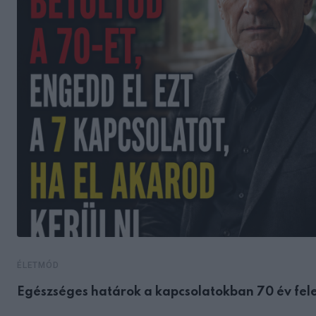
ÉLETMÓD
Egészséges határok a kapcsolatokban 70 év fele