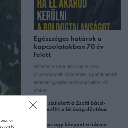
Egészséges határok a
kapcsolatokban 70 év
felett
Hetvenéves kor után sok minden
elcsendesedik körülöttünk, a gondolataink
azonban gyakran tisztábbá válnak. Az
ember
Ítélet született a Zsolti bácsi-
ügyben!Itt a bíróság döntése:
sonal or
Válassz egy könyvet a három
ection to