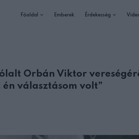
Főoldal
Emberek
Érdekesség
Vide
lalt Orbán Viktor vereségér
 én választásom volt”