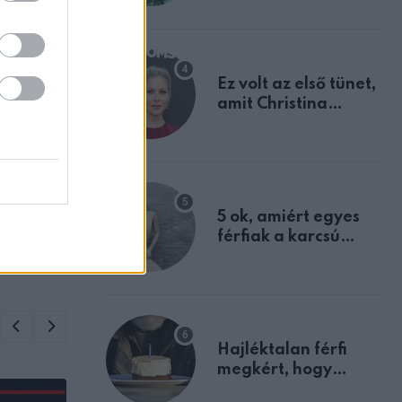
tulajdonságodat
Ez volt az első tünet,
amit Christina
Applegate éveken
át félreértett, pedig
ZT
a szklerózis
zel,
multiplex
yobb
egyértelmű jele volt
edet
5 ok, amiért egyes
férfiak a karcsú
nőket részesítik
előnyben
Hajléktalan férfi
megkért, hogy
vegyek neki kávét a