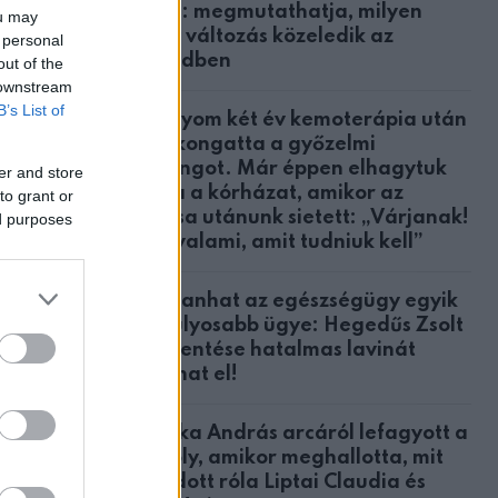
közül: megmutathatja, milyen
ou may
nagy változás közeledik az
 personal
életedben
out of the
 downstream
B’s List of
A lányom két év kemoterápia után
megkongatta a győzelmi
harangot. Már éppen elhagytuk
er and store
volna a kórházat, amikor az
to grant or
orvosa utánunk sietett: „Várjanak!
ed purposes
Orbán
Van valami, amit tudniuk kell”
Robbanhat az egészségügy egyik
legsúlyosabb ügye: Hegedűs Zsolt
mberek
feljelentése hatalmas lavinát
indíthat el!
re.
során.
Csonka András arcáról lefagyott a
mosoly, amikor meghallotta, mit
viden
mondott róla Liptai Claudia és