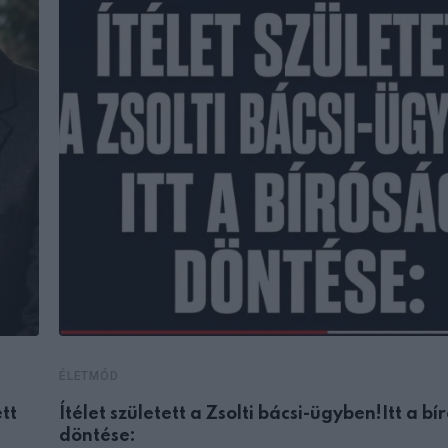
ÉLETMÓD
tt
Ítélet született a Zsolti bácsi-ügyben!Itt a bí
döntése: