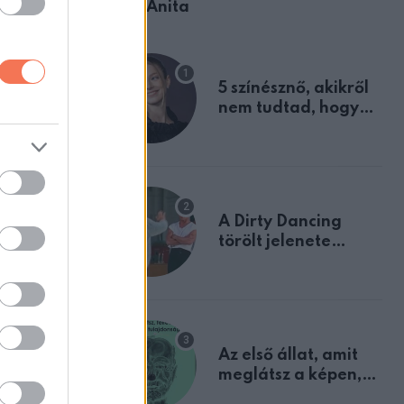
Ábel Anita
5 színésznő, akikről
yilvános
nem tudtad, hogy
a
fiúként születtek
 többséget
A Dirty Dancing
törölt jelenete
lantropikum
megerősíti azt, amit
mindannyian
sejtettünk
Az első állat, amit
meglátsz a képen,
elárulja legrosszabb