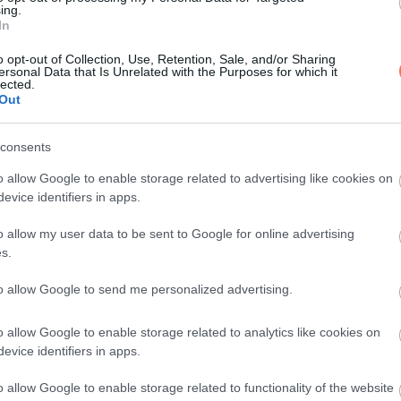
ing.
In
pülőgépre.
o opt-out of Collection, Use, Retention, Sale, and/or Sharing
ersonal Data that Is Unrelated with the Purposes for which it
lected.
a szereppel, amelyet
Trump
a kampány hajrájában vállalt. Több n
Out
amok alelnökét,
JD Vance
-t is Budapestre küldte, hogy erősítse 
consents
o allow Google to enable storage related to advertising like cookies on
lt: a Tisza párt vezetője,
Magyar Péter
kényelmes parlamenti
evice identifiers in apps.
.
o allow my user data to be sent to Google for online advertising
s.
fi
to allow Google to send me personalized advertising.
o allow Google to enable storage related to analytics like cookies on
evice identifiers in apps.
o allow Google to enable storage related to functionality of the website