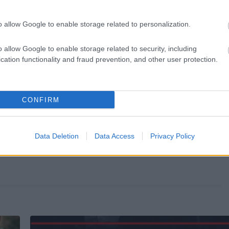
o allow Google to enable storage related to personalization.
o allow Google to enable storage related to security, including
cation functionality and fraud prevention, and other user protection.
KÖVETKEZŐ POS
Az első állat, amit észreves
CONFIRM
elárulhatja a legnag
személyiségbeli gyengeség
Data Deletion
Data Access
Privacy Policy