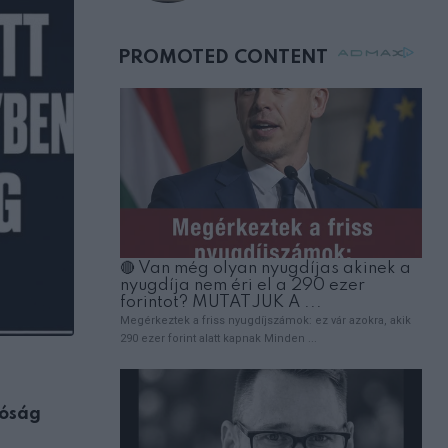
születésnapján –
órákkal később
mellettem ült az első
osztályon
ÉLETMÓD
róság
Válassz egy könyvet a három közül: me
milyen