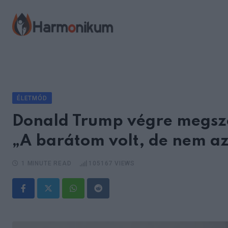
Skip
to
content
ÉLETMÓD
Donald Trump végre megszó
„A barátom volt, de nem az
1 MINUTE READ
105167
VIEWS
Whatsapp
Reddit