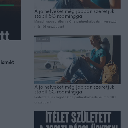
ÉLETMÓD
 ismét
Megérkezett a brutális felhőszakadás: –
hol csapott