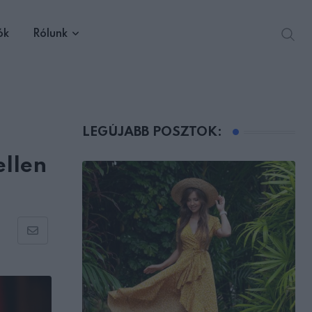
ók
Rólunk
LEGÚJABB POSZTOK:
ellen
Share
via
Email