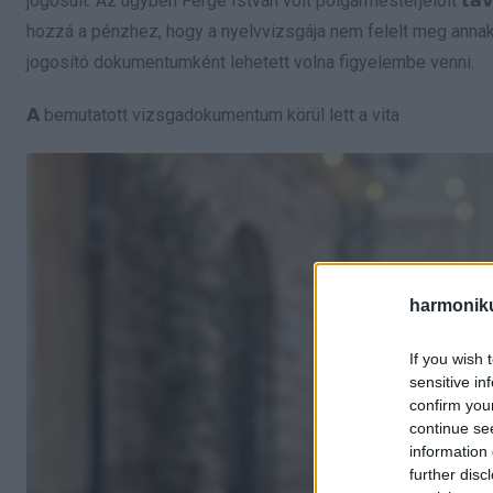
jogosult. Az ügyben Ferge István volt polgármesterjelölt 𝘁𝗮𝘃𝗮
hozzá a pénzhez, hogy a nyelvvizsgája nem felelt meg annak a
jogosító dokumentumként lehetett volna figyelembe venni.
𝗔 bemutatott vizsgadokumentum körül lett a vita
harmonik
If you wish 
sensitive in
confirm you
continue se
information 
further disc