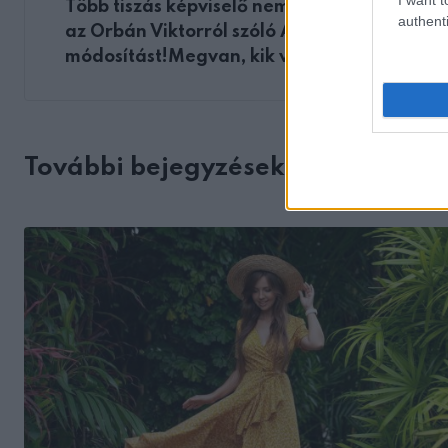
Több tiszás képviselő nem szavazta meg
authenti
az Orbán Viktorról szóló Alaptörvény-
módosítást!Megvan, kik voltak!
További bejegyzések