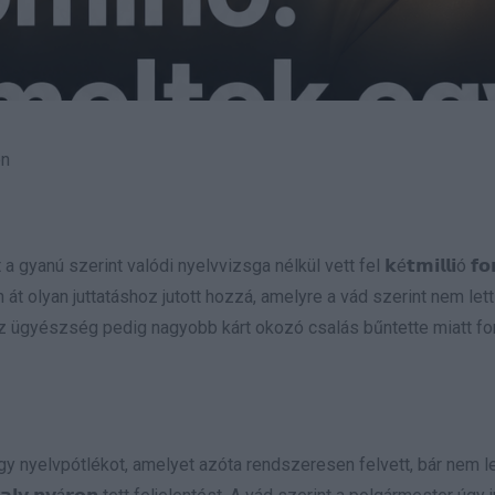
en
 szerint valódi nyelvvizsga nélkül vett fel 𝗸é𝘁𝗺𝗶𝗹𝗹𝗶ó 𝗳𝗼𝗿
át olyan juttatáshoz jutott hozzá, amelyre a vád szerint nem lett
t, az ügyészség pedig nagyobb kárt okozó csalás bűntette miatt for
y nyelvpótlékot, amelyet azóta rendszeresen felvett, bár nem le