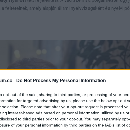
𝗹𝘆 𝗻𝘆á𝗿𝗼𝗻 tett feljelentést. A vád szerint a polgármester úgy j
 feltételnek, amely alapján állami nyelvvizsgaként és nyelvi pó
um.co -
Do Not Process My Personal Information
to opt-out of the sale, sharing to third parties, or processing of your per
formation for targeted advertising by us, please use the below opt-out s
r selection. Please note that after your opt-out request is processed y
eing interest-based ads based on personal information utilized by us or
disclosed to third parties prior to your opt-out. You may separately opt-
losure of your personal information by third parties on the IAB’s list of