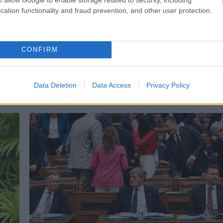
Németországban kezelik Rubint Ré
cation functionality and fraud prevention, and other user protection.
dendrikus sejtes immunterápiát
CONFIRM
Data Deletion
Data Access
Privacy Policy