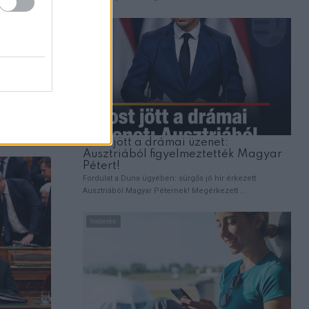
kát:
 kap