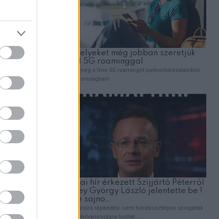
elyi
nzről van
ZT