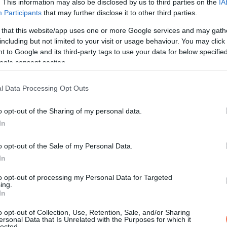
. This information may also be disclosed by us to third parties on the
IA
Participants
that may further disclose it to other third parties.
 that this website/app uses one or more Google services and may gath
including but not limited to your visit or usage behaviour. You may click 
 to Google and its third-party tags to use your data for below specifi
ogle consent section.
l Data Processing Opt Outs
o opt-out of the Sharing of my personal data.
In
o opt-out of the Sale of my Personal Data.
ntumát, amelyről azt állította, hogy az Eszterházy Károly Katolik
In
tum politikusa azonban 𝟮𝟬𝟮𝟱 𝗼𝗸𝘁ó𝗯𝗲𝗿é𝗯𝗲𝗻 kiderítette,
to opt-out of processing my Personal Data for Targeted
ett „diplomamentő” nyelvvizsga nem használható állami nyelvviz
ing.
In
o opt-out of Collection, Use, Retention, Sale, and/or Sharing
ersonal Data that Is Unrelated with the Purposes for which it
lected.