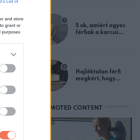
B’s List of
a szklerózis
multiplex
er and store
egyértelmű jele volt
to grant or
5 ok, amiért egyes
ed purposes
férfiak a karcsú
nőket részesítik
előnyben
Hajléktalan férfi
megkért, hogy
vegyek neki kávét a
születésnapján –
us
órákkal később
 hogy az
mellettem ült az első
sgaként,
osztályon