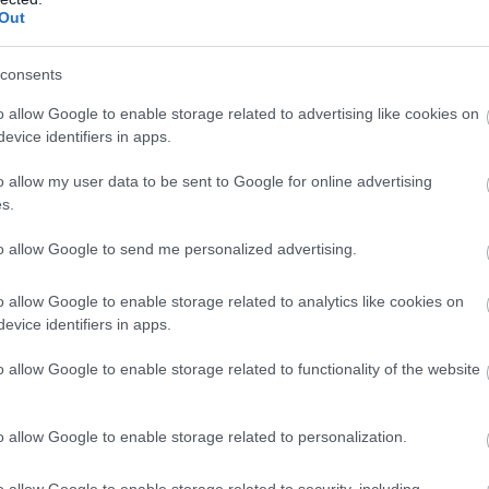
Out
csak azért került napirendre, mert a Tisza Párt és Magyar Péter h
lett jogi és politikai ügy: a vád szerint jogosulatlanul felvett pé
consents
áttérben. Az ügy most már a bíróság előtt folytatódhat, miután az
o allow Google to enable storage related to advertising like cookies on
miatt.
evice identifiers in apps.
o allow my user data to be sent to Google for online advertising
s.
to allow Google to send me personalized advertising.
o allow Google to enable storage related to analytics like cookies on
evice identifiers in apps.
o allow Google to enable storage related to functionality of the website
o allow Google to enable storage related to personalization.
KÖVETKEZŐ POS
o allow Google to enable storage related to security, including