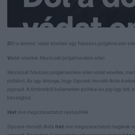
𝗗ől a dominó: vádat emeltek egy fideszes polgármester ell
𝗩ádat emeltek Mezőcsát polgármestere ellen
Mezőcsát fideszes polgármestere ellen vádat emeltek, mert a gyanú
pótlékot. Az ügy lényege, hogy Siposné Horváth Anita éveken 
jogosult. A történetből kellemetlen politikai és jogi ügy let
bírósághoz.
𝗛𝗮𝘁 éve megszavaztatott nyelvpótlék
Siposné Horváth Anita 𝗵𝗮𝘁 éve megszavaztatott magának eg