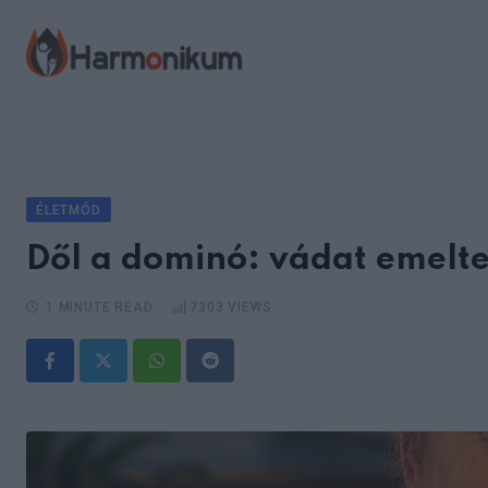
Skip
to
content
ÉLETMÓD
Dől a dominó: vádat emelte
1 MINUTE READ
7303
VIEWS
Whatsapp
Reddit