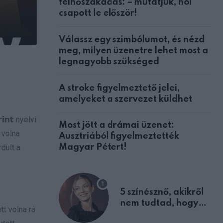
felhőszakadás: – mutatjuk, hol
csapott le először!
Válassz egy szimbólumot, és nézd
meg, milyen üzenetre lehet most a
legnagyobb szükséged
A stroke figyelmeztető jelei,
amelyeket a szervezet küldhet
𝗻𝘁 nyelvi
Most jött a drámai üzenet:
 volna
Ausztriából figyelmeztették
dult a
Magyar Pétert!
5 színésznő, akikről
nem tudtad, hogy
tt volna rá
fiúként születtek