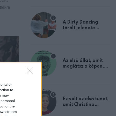
utott
tlékra
A Dirty Dancing
törölt jelenete
megerősíti azt, amit
mindannyian
sejtettünk
Az első állat, amit
meglátsz a képen,
elárulja legrosszabb
tulajdonságodat
sonal or
ection to
ou may
Ez volt az első tünet,
 personal
amit Christina
out of the
Applegate éveken
 downstream
át félreértett, pedig