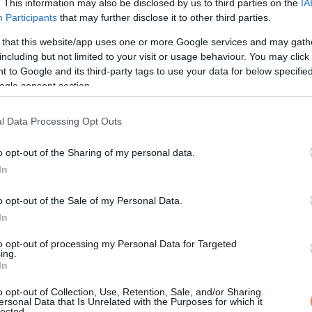
. This information may also be disclosed by us to third parties on the
IA
Participants
that may further disclose it to other third parties.
 that this website/app uses one or more Google services and may gath
including but not limited to your visit or usage behaviour. You may click 
Paul Karason?
 to Google and its third-party tags to use your data for below specifi
ogle consent section.
üggetlenül kutatott „gyógymódot” vagy alternatív kezelést alkal
közölték vele, hogy semmit sem lehet tenni a bőrével. Amikor el
l Data Processing Opt Outs
égül elkezdte a bőrére kenni.
o opt-out of the Sharing of my personal data.
In
o opt-out of the Sale of my Personal Data.
In
to opt-out of processing my Personal Data for Targeted
ing.
In
o opt-out of Collection, Use, Retention, Sale, and/or Sharing
ersonal Data that Is Unrelated with the Purposes for which it
lected.