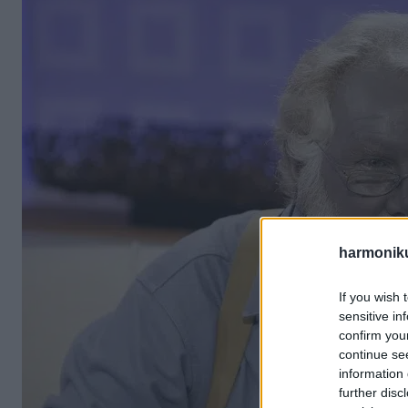
harmonik
If you wish 
sensitive in
confirm you
continue se
information 
further disc