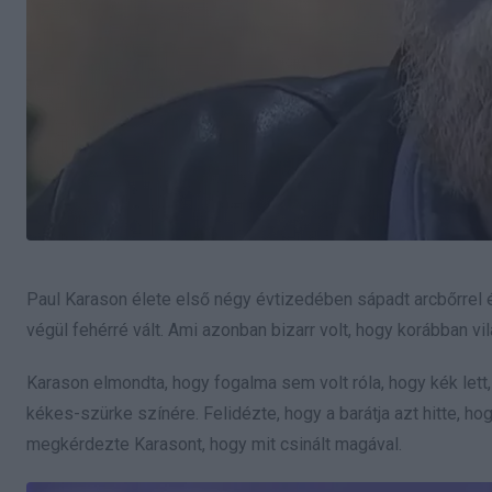
Paul Karason élete első négy évtizedében sápadt arcbőrrel és
végül fehérré vált. Ami azonban bizarr volt, hogy korábban vil
Karason elmondta, hogy fogalma sem volt róla, hogy kék lett, 
kékes-szürke színére. Felidézte, hogy a barátja azt hitte, hog
megkérdezte Karasont, hogy mit csinált magával.