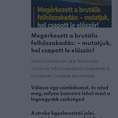
Megérkezett a brutális
felhőszakadás: – mutatjuk,
hol csapott le először!
Viharos fordulat jön: akár 90 km/órás
széllel és felhőszakadással csaphatnak le
a zivatarok! Zivatarok érkezhetnek
Válassz egy szimbólumot, és nézd
meg, milyen üzenetre lehet most a
legnagyobb szükséged
A stroke figyelmeztető jelei,