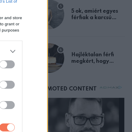
B’s List of
egyértelmű jele volt
5 ok, amiért egyes
férfiak a karcsú
er and store
to grant or
nőket részesítik
ed purposes
előnyben
mazott. Úgy
kezdte
Hajléktalan férfi
megkért, hogy
vegyek neki kávét a
születésnapján –
órákkal később
mellettem ült az első
osztályon