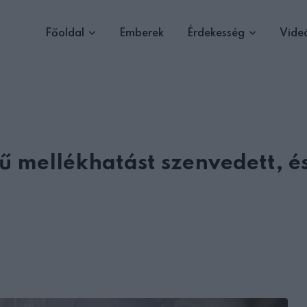
Főoldal
Emberek
Érdekesség
Vide
yű mellékhatást szenvedett, é