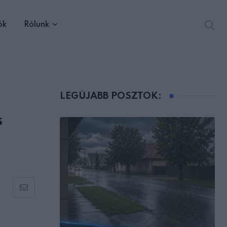
ók
Rólunk
LEGÚJABB POSZTOK:
s
Share
via
Email