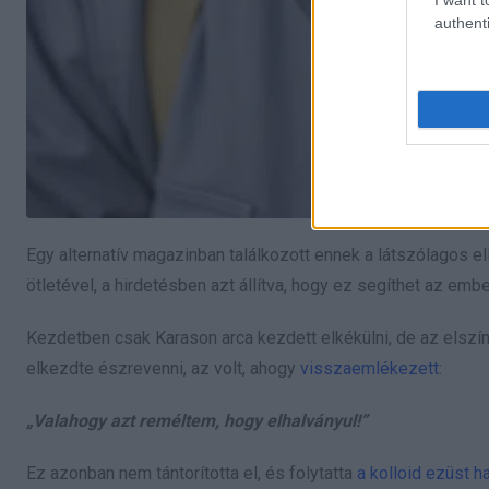
authenti
Egy alternatív magazinban találkozott ennek a látszólagos e
ötletével, a hirdetésben azt állítva, hogy ez segíthet az em
Kezdetben csak Karason arca kezdett elkékülni, de az elszín
elkezdte észrevenni, az volt, ahogy
visszaemlékezett
:
„Valahogy azt reméltem, hogy elhalványul!”
Ez azonban nem tántorította el, és folytatta
a kolloid ezüst h