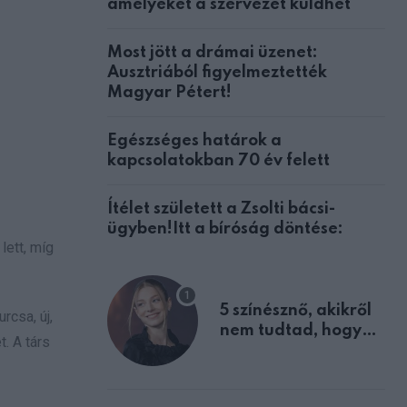
amelyeket a szervezet küldhet
Most jött a drámai üzenet:
Ausztriából figyelmeztették
Magyar Pétert!
Egészséges határok a
kapcsolatokban 70 év felett
Ítélet született a Zsolti bácsi-
ügyben!Itt a bíróság döntése:
lett, míg
5 színésznő, akikről
rcsa, új,
nem tudtad, hogy
t. A társ
fiúként születtek