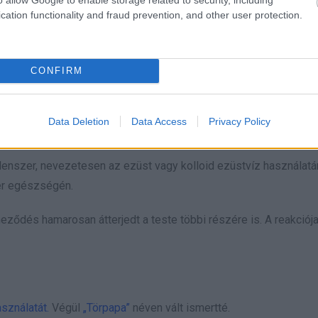
cation functionality and fraud prevention, and other user protection.
CONFIRM
Data Deletion
Data Access
Privacy Policy
llenszer, nevezetesen az ezüst vagy kolloid ezüstvíz használat
ber egészségén.
eződés hamarosan átterjedt a teste többi részére is. A reakciója
asználatát.
Végül
„Törpapa”
néven vált ismertté.