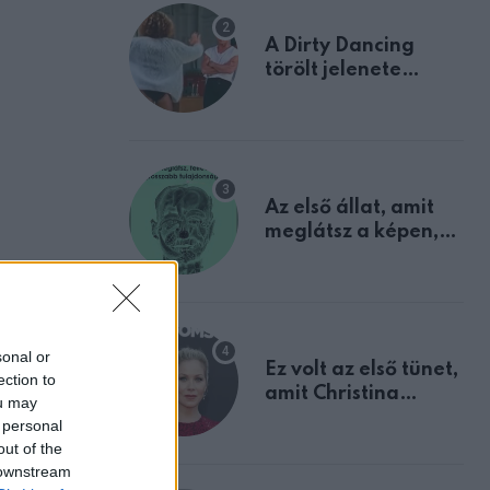
A Dirty Dancing
törölt jelenete
megerősíti azt, amit
mindannyian
sejtettünk
Az első állat, amit
meglátsz a képen,
elárulja legrosszabb
tulajdonságodat
sonal or
Ez volt az első tünet,
ection to
amit Christina
ou may
Applegate éveken
 personal
át félreértett, pedig
out of the
a szklerózis
 downstream
multiplex