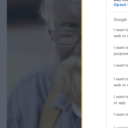
Opted 
Google 
I want t
web or d
I want t
purpose
I want 
I want t
web or d
I want t
or app.
I want t
I want t