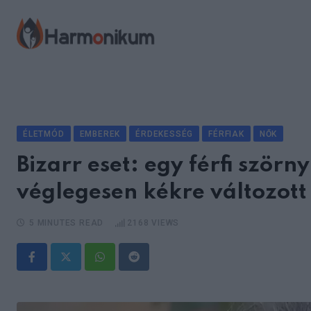
Skip
to
content
ÉLETMÓD
EMBEREK
ÉRDEKESSÉG
FÉRFIAK
NŐK
Bizarr eset: egy férfi szörn
véglegesen kékre változott
5 MINUTES READ
2168
VIEWS
Whatsapp
Reddit