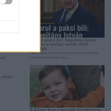
ának
, amikor