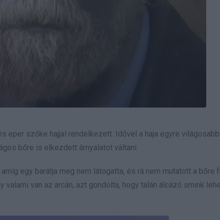
 eper szőke hajjal rendelkezett. Idővel a haja egyre világosabb 
ágos bőre is elkezdett árnyalatot váltani.
amíg egy barátja meg nem látogatta, és rá nem mutatott a bőre fu
y valami van az arcán, azt gondolta, hogy talán álcázó smink lehe