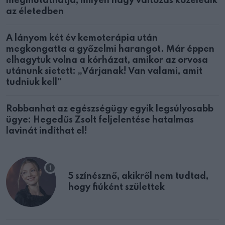
megmutathatja, milyen nagy változás közeledik
az életedben
A lányom két év kemoterápia után
megkongatta a győzelmi harangot. Már éppen
elhagytuk volna a kórházat, amikor az orvosa
utánunk sietett: „Várjanak! Van valami, amit
tudniuk kell”
Robbanhat az egészségügy egyik legsúlyosabb
ügye: Hegedűs Zsolt feljelentése hatalmas
lavinát indíthat el!
5 színésznő, akikről nem tudtad,
hogy fiúként születtek