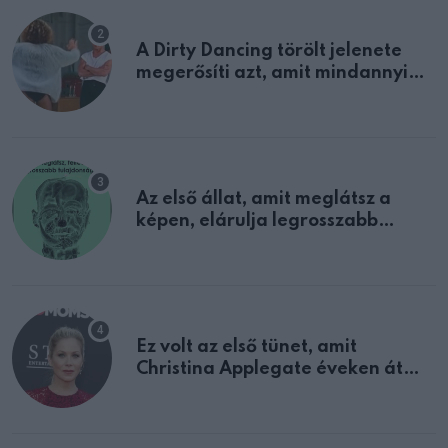
A Dirty Dancing törölt jelenete
megerősíti azt, amit mindannyian
sejtettünk
Az első állat, amit meglátsz a
képen, elárulja legrosszabb
tulajdonságodat
Ez volt az első tünet, amit
Christina Applegate éveken át
félreértett, pedig a szklerózis
multiplex egyértelmű jele volt