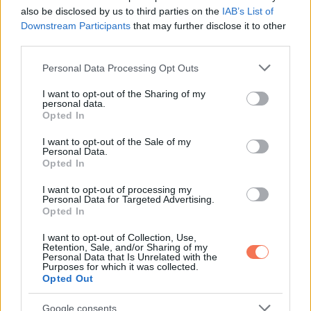
majd olyan híres nőkkel, akiknek van
also be disclosed by us to third parties on the
IAB’s List of
mondanivalójuk, azaz nemcsak
Downstream Participants
that may further disclose it to other
third parties.
szerepelni akarnak, hanem üzenni is.
Please note that this website/app uses one or more Google
Personal Data Processing Opt Outs
services and may gather and store information including but
not limited to your visit or usage behaviour. You may click to
I want to opt-out of the Sharing of my
personal data.
grant or deny consent to Google and its third-party tags to
Opted In
Oszd meg ezt a posztot:
use your data for below specified purposes in below Google
consent section.
I want to opt-out of the Sale of my
Personal Data.
Whatsapp
Reddit
Share
Opted In
via
I want to opt-out of processing my
Email
Personal Data for Targeted Advertising.
Opted In
I want to opt-out of Collection, Use,
Retention, Sale, and/or Sharing of my
Personal Data that Is Unrelated with the
ELŐZŐ POSZT
Purposes for which it was collected.
Opted Out
Orsi prolinak tartja férjét – „Pont annyit
érzek Zoli iránt, mint egy korlát iránt”
Google consents