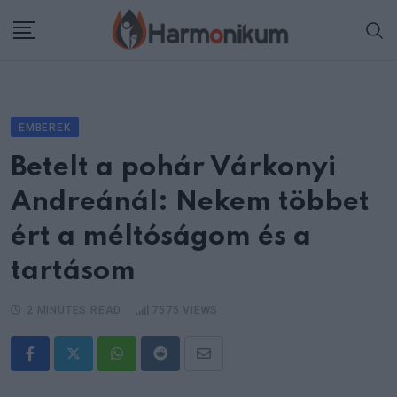
Skip
to
content
EMBEREK
Betelt a pohár Várkonyi
Andreánál: Nekem többet
ért a méltóságom és a
tartásom
2 MINUTES READ
7575
VIEWS
Whatsapp
Reddit
Share
via