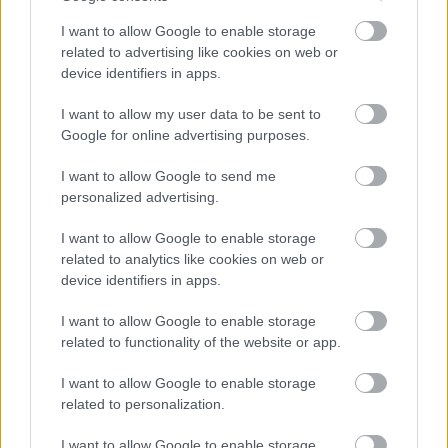
I want to allow Google to enable storage
related to advertising like cookies on web or
device identifiers in apps.
I want to allow my user data to be sent to
KÖVETKEZŐ POSZT
Google for online advertising purposes.
Tragédia: Négy gyermekét hátrahagyva,
hófehér urnában temették el a szülés után
I want to allow Google to send me
personalized advertising.
elhunyt édesanyát a 28 éves Vandát–
Megrendítő részletek és fotók!
I want to allow Google to enable storage
related to analytics like cookies on web or
device identifiers in apps.
I want to allow Google to enable storage
További bejegyzések
related to functionality of the website or app.
I want to allow Google to enable storage
related to personalization.
I want to allow Google to enable storage