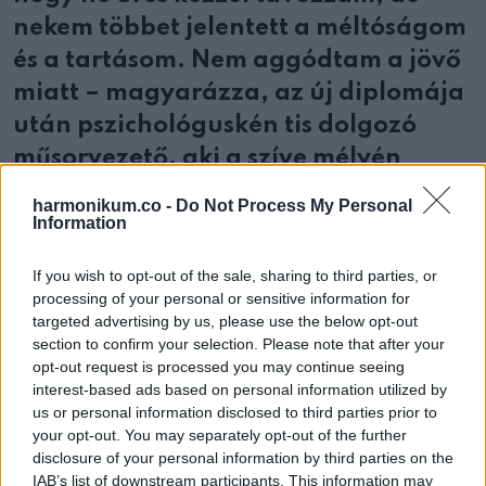
nekem többet jelentett a méltóságom
és a tartásom. Nem aggódtam a jövő
miatt – magyarázza, az új diplomája
után pszichológuskén tis dolgozó
műsorvezető, aki a szíve mélyén
érezte, tudta, hogy nem ér véget
harmonikum.co -
Do Not Process My Personal
számára a televíziózás sem.
Information
És a Life tévétől meg is érkezett az a
If you wish to opt-out of the sale, sharing to third parties, or
processing of your personal or sensitive information for
felkérés, amire várt.
targeted advertising by us, please use the below opt-out
section to confirm your selection. Please note that after your
A Női titkok Várkonyi Andival című
opt-out request is processed you may continue seeing
interest-based ads based on personal information utilized by
műsorban az országban eddig
us or personal information disclosed to third parties prior to
egyedülállóan új típusú díszletben,
your opt-out. You may separately opt-out of the further
disclosure of your personal information by third parties on the
szinte otthon i közegben beszélget
IAB’s list of downstream participants. This information may