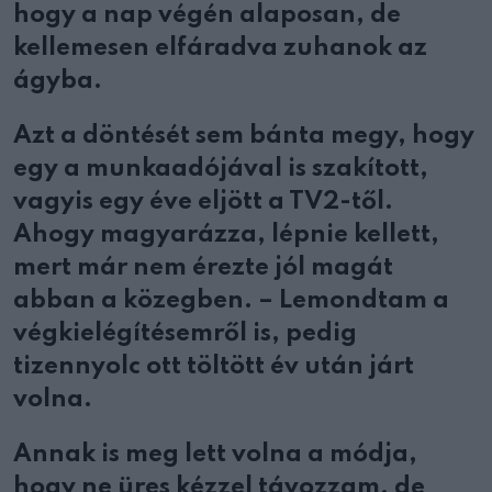
hogy a nap végén alaposan, de
kellemesen elfáradva zuhanok az
ágyba.
Azt a döntését sem bánta megy, hogy
egy a munkaadójával is szakított,
vagyis egy éve eljött a TV2-től.
Ahogy magyarázza, lépnie kellett,
mert már nem érezte jól magát
abban a közegben. – Lemondtam a
végkielégítésemről is, pedig
tizennyolc ott töltött év után járt
volna.
Annak is meg lett volna a módja,
hogy ne üres kézzel távozzam, de