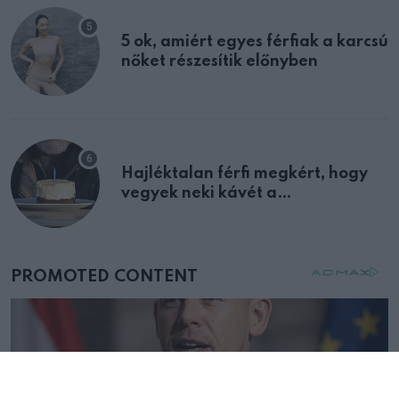
5 ok, amiért egyes férfiak a karcsú
nőket részesítik előnyben
Hajléktalan férfi megkért, hogy
vegyek neki kávét a
születésnapján – órákkal később
mellettem ült az első osztályon