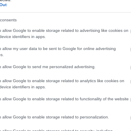
Out
mi után még gyengébb lett. A szülei balettórákra íratták, hogy
consents
s a balett jó módszernek tűnt, hogy „összeszedje magát”. A „te
o allow Google to enable storage related to advertising like cookies on
evice identifiers in apps.
em
o allow my user data to be sent to Google for online advertising
s.
t. Los Angelesbe költözött, hogy Adolph Bolm mellett tanuljon,
to allow Google to send me personalized advertising.
lákban. Ebben az időszakban több művésznévvel is próbálkozot
ás jól illett a baletthez. Végül a „Cyd Charisse” mellett döntött, 
o allow Google to enable storage related to analytics like cookies on
evice identifiers in apps.
o allow Google to enable storage related to functionality of the website
o allow Google to enable storage related to personalization.
o allow Google to enable storage related to security, including