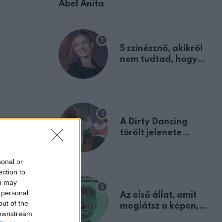
Ábel Anita
5 színésznő, akikről
nem tudtad, hogy
fiúként születtek
A Dirty Dancing
törölt jelenete
megerősíti azt, amit
mindannyian
sonal or
sejtettünk
ection to
ou may
 personal
Az első állat, amit
out of the
meglátsz a képen,
 downstream
elárulja legrosszabb