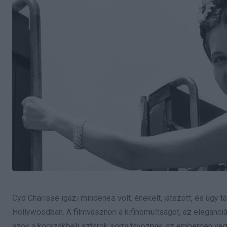
Cyd Charisse igazi mindenes volt, énekelt, játszott, és úgy tá
Hollywoodban. A filmvásznon a kifinomultságot, az eleganci
azok a korszakbeli sztárok sorra távoznak, az emberben veg