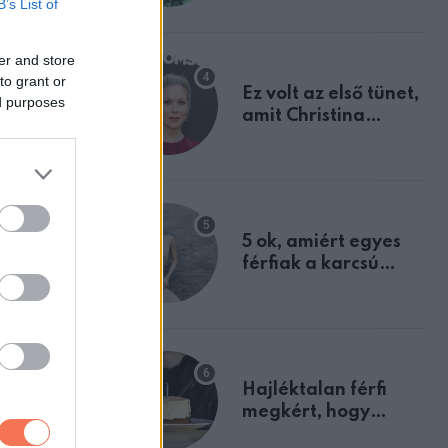
B’s List of
tulajdonságodat
er and store
to grant or
Ez volt az első tünet,
ed purposes
amit Christina
Applegate éveken
át félreértett, pedig
a szklerózis
multiplex
egyértelmű jele volt
5 ok, amiért egyes
férfiak a karcsú
nőket részesítik
előnyben
Hajléktalan férfi
sokat
megkért, hogy
vegyek neki kávét a
reed