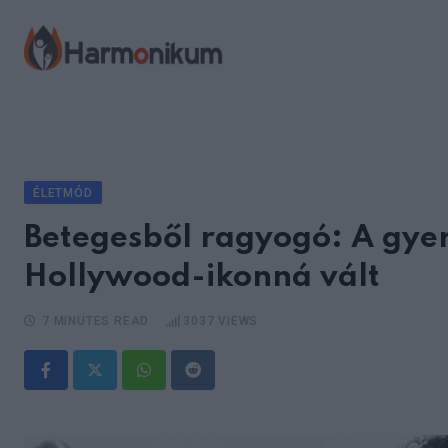
Skip
to
content
ÉLETMÓD
Betegesből ragyogó: A gyer
Hollywood-ikonná vált
7 MINUTES READ
3037
VIEWS
Whatsapp
Reddit