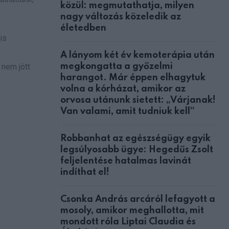
közül: megmutathatja, milyen
nagy változás közeledik az
életedben
is
A lányom két év kemoterápia után
megkongatta a győzelmi
 nem jött
harangot. Már éppen elhagytuk
volna a kórházat, amikor az
orvosa utánunk sietett: „Várjanak!
Van valami, amit tudniuk kell”
Robbanhat az egészségügy egyik
legsúlyosabb ügye: Hegedűs Zsolt
feljelentése hatalmas lavinát
indíthat el!
Csonka András arcáról lefagyott a
mosoly, amikor meghallotta, mit
mondott róla Liptai Claudia és