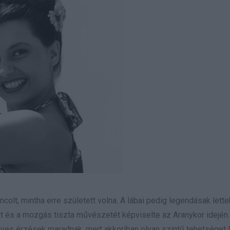
ncolt, mintha erre született volna. A lábai pedig legendásak lette
át és a mozgás tiszta művészetét képviselte az Aranykor idején
yes érzések maradnak, mert akkoriban olyan szintű tehetséget l