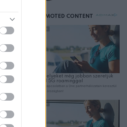
születésnapján –
órákkal később
mellettem ült az első
osztályon
rápiából”
 később
t. Egy
a