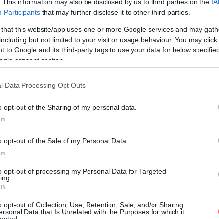
. This information may also be disclosed by us to third parties on the
IA
Participants
that may further disclose it to other third parties.
 that this website/app uses one or more Google services and may gath
including but not limited to your visit or usage behaviour. You may click 
 to Google and its third-party tags to use your data for below specifi
ogle consent section.
l Data Processing Opt Outs
o opt-out of the Sharing of my personal data.
In
o opt-out of the Sale of my Personal Data.
In
ttig
to opt-out of processing my Personal Data for Targeted
ing.
In
 államban, Tula Ellice Finklea néven. Gyerekként törékeny volt, 
o opt-out of Collection, Use, Retention, Sale, and/or Sharing
ersonal Data that Is Unrelated with the Purposes for which it
iként nem tudta rendesen kimondani, hogy „Sis”. Később Arthur F
lected.