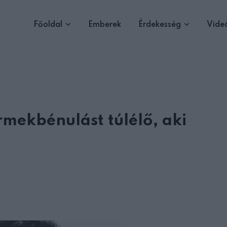
Főoldal
Emberek
Érdekesség
Vide
mekbénulást túlélő, aki