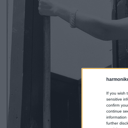
harmonik
If you wish 
sensitive in
confirm you
continue se
information 
further disc