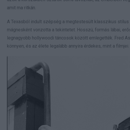
amit ma ritkán.
A Texasból indult szépség a megtestesült klasszikus stílu
mágnesként vonzotta a tekintetet. Hosszú, formás lábai, erő
legnagyobb hollywoodi táncosok között emlegették. Fred Astai
könnyen, és az élete legalább annyira érdekes, mint a filmjei.