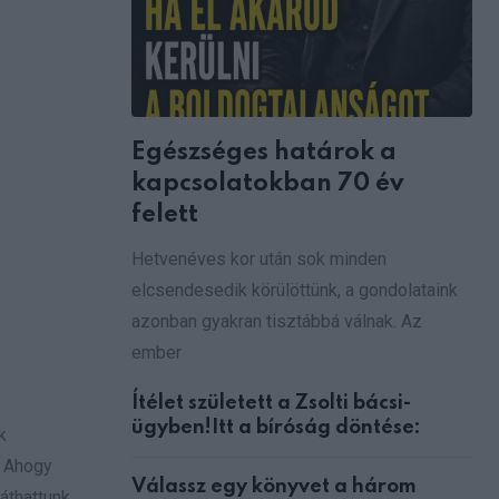
Egészséges határok a
kapcsolatokban 70 év
felett
Hetvenéves kor után sok minden
elcsendesedik körülöttünk, a gondolataink
azonban gyakran tisztábbá válnak. Az
ember
Ítélet született a Zsolti bácsi-
ügyben!Itt a bíróság döntése:
k
. Ahogy
Válassz egy könyvet a három
áthattunk,