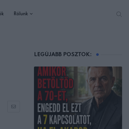
ók
Rólunk
LEGÚJABB POSZTOK:
Share
via
Email