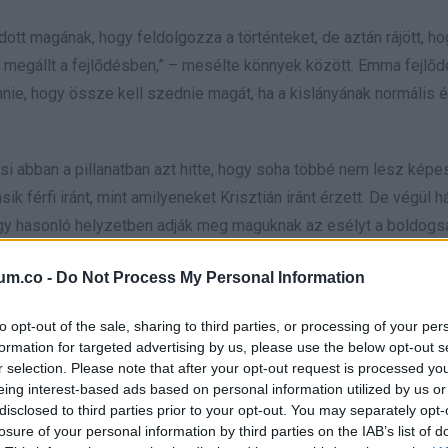
adott magának, hogy feldolgozza a történteket, de aztán rájött, h
 megállt a fejlődésben,” – mesélte könnyek között. Emma fejlőd
nie, hogy össze kell szednie magát, ha a kislányának normális é
si abban a pillanatban azt hitte, hogy soha többé nem lesz képe
 férfi iránt, mint amilyeneket Krisztián iránt érzett. De végül há
 hogy hasonló helyzetben adják meg maguknak az esélyt a boldogs
se le az életét,” – zárta le érzelmes vallomását, amellyel min
um.co -
Do Not Process My Personal Information
to opt-out of the sale, sharing to third parties, or processing of your per
formation for targeted advertising by us, please use the below opt-out s
r selection. Please note that after your opt-out request is processed y
eing interest-based ads based on personal information utilized by us or
disclosed to third parties prior to your opt-out. You may separately opt-
losure of your personal information by third parties on the IAB’s list of