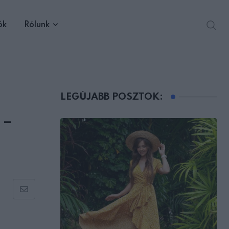
ók
Rólunk
LEGÚJABB POSZTOK:
 –
Share
via
Email