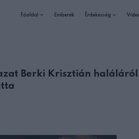
Főoldal
Emberek
Érdekesség
Vide
zat Berki Krisztián haláláról
tta