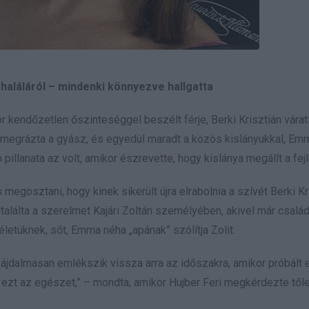
 haláláról – mindenki könnyezve hallgatta
 kendőzetlen őszinteséggel beszélt férje, Berki Krisztián várat
 megrázta a gyász, és egyedül maradt a közös kislányukkal, Emm
pillanata az volt, amikor észrevette, hogy kislánya megállt a fe
gosztani, hogy kinek sikerült újra elrabolnia a szívét Berki Kr
találta a szerelmet Kajári Zoltán személyében, akivel már csalá
életüknek, sőt, Emma néha „apának” szólítja Zolit.
jdalmasan emlékszik vissza arra az időszakra, amikor próbált 
ezt az egészet,” – mondta, amikor Hujber Feri megkérdezte től