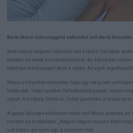
Berki Mazsi szívszaggató vallomást tett Berki Krisztián
Berki Mazsi megható vallomást tett a Nyerő Párosban, amikor
haláláról és annak következményeiről. Az édesanyát mélyen
hatalmas felelősséget rakott a vállára. Az egyik legnehezebb 
Mazsi a műsorban elmesélte, hogy egy ideig nem volt képes me
halála után. Végül azonban felfedte boldogságát, hiszen meg
együtt. A kislánya, Emma és Zoltán gyermeke is részei az új 
A gyász időszaka különösen nehéz volt Mazsi számára, és fá
meríteni és továbblépni. „Nagyon-nagyon rosszul éltem meg 
volt képes újra nyitni egy új szerelem felé.