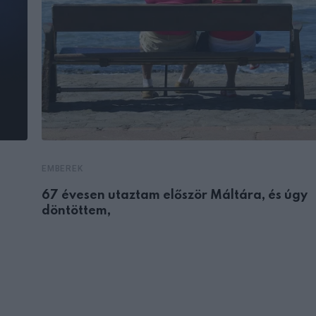
EMBEREK
67 évesen utaztam először Máltára, és úgy
döntöttem,