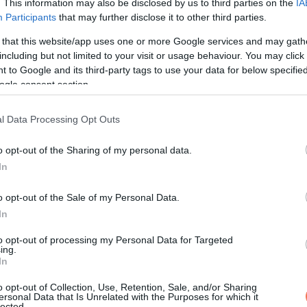
. This information may also be disclosed by us to third parties on the
IA
Participants
that may further disclose it to other third parties.
 that this website/app uses one or more Google services and may gath
including but not limited to your visit or usage behaviour. You may click 
 to Google and its third-party tags to use your data for below specifi
ogle consent section.
l Data Processing Opt Outs
o opt-out of the Sharing of my personal data.
In
o opt-out of the Sale of my Personal Data.
In
to opt-out of processing my Personal Data for Targeted
ing.
In
o opt-out of Collection, Use, Retention, Sale, and/or Sharing
ersonal Data that Is Unrelated with the Purposes for which it
lected.