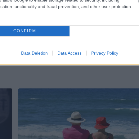
cation functionality and fraud prevention, and other user protection.
KÖVETKEZŐ POS
1 perce érkezett ! Nyugodjon béké
CONFIRM
Álmában érte a halál a magyar sport
Data Deletion
Data Access
Privacy Policy