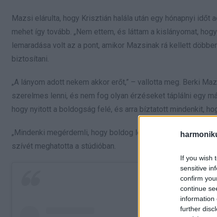
Mazsi elárulta, hogy Krisztián halála után egy hónapnyi időt 
mehet így tovább. „Nem ettem, és láttam a kislányomat, hogy
lemaradása volt az a pont, amikor Mazsinak rá kellett döbben
biztosítani.
„A lányom adott nekem akkor erőt,” – vallotta meg. Berki Maz
szerelmes lenni, és nem fog olyan érzéseket táplálni egy másik
hogy nyitott a boldogság felé, és arra bíztatott mindenkit,
„Mindenki megérdemli, hogy boldog legyen, és boldogan élhes
harmonik
szívét meghatotta a stúdióban.
If you wish 
sensitive in
confirm you
continue se
information 
further disc