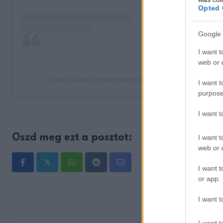
Opted 
Google 
I want t
web or d
Nyerő Páros (@nyeroparosofficial) által megosztott be
I want t
purpose
I want 
Oszd meg ezt a posztot:
I want t
web or d
Whatsapp
Reddit
Share
I want t
or app.
via
Email
I want t
I want t