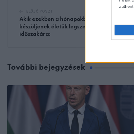
authenti
ELŐZŐ POSZT
Akik ezekben a hónapokban születtek,
készüljenek életük legszerencsésebb
időszakára:
További bejegyzések