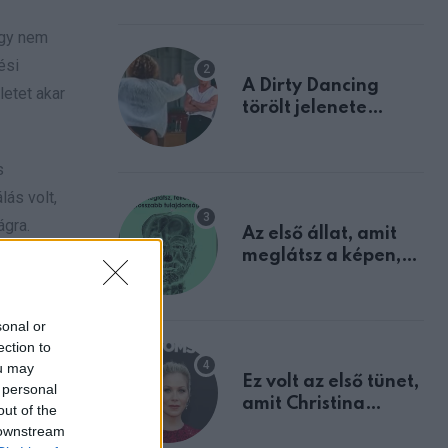
ogy nem
ési
A Dirty Dancing
letet akar
törölt jelenete
megerősíti azt, amit
mindannyian
s
sejtettünk
lás volt,
ágra.
Az első állat, amit
meglátsz a képen,
denki
elárulja legrosszabb
tulajdonságodat
sonal or
ection to
ou may
Ez volt az első tünet,
 personal
amit Christina
out of the
Applegate éveken
 downstream
át félreértett, pedig