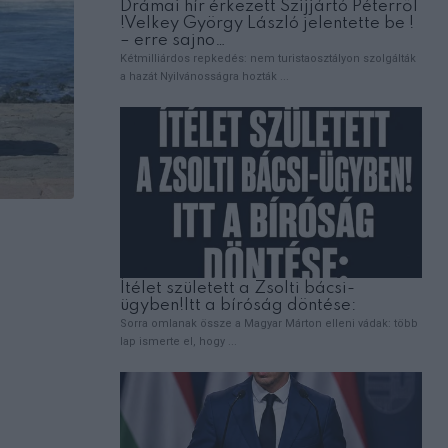
EMBEREK
Elvittem a halálos beteg kislányomat az
hogy