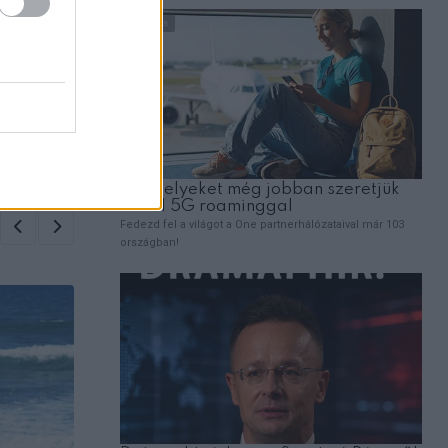
ZT
ben!
olót