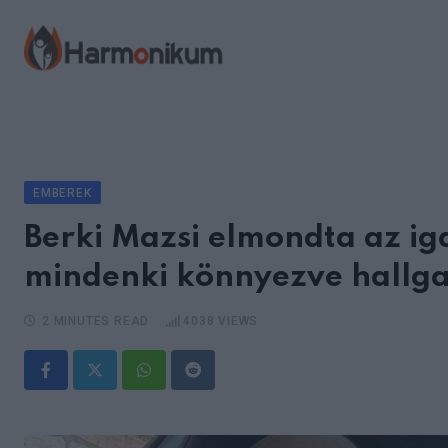
Skip
to
content
EMBEREK
Berki Mazsi elmondta az iga
mindenki könnyezve hallga
2 MINUTES READ
4038
VIEWS
Whatsapp
Reddit