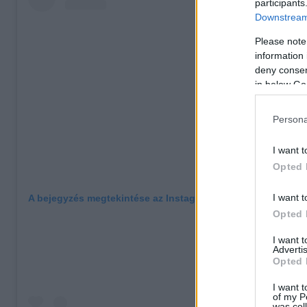
participants
Downstream 
Please note
information 
deny consent
in below Go
Persona
I want t
Opted 
I want t
A bejegyzés megtekintése az Instagramon
Opted 
I want 
Advertis
Opted 
I want t
of my P
was col