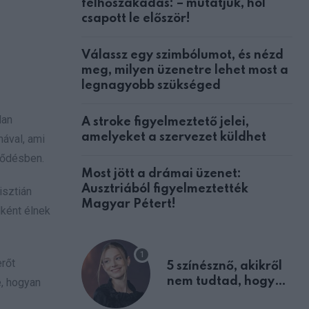
felhőszakadás: – mutatjuk, hol
csapott le először!
Válassz egy szimbólumot, és nézd
meg, milyen üzenetre lehet most a
legnagyobb szükséged
lan
A stroke figyelmeztető jelei,
amelyeket a szervezet küldhet
ával, ami
jlődésben.
Most jött a drámai üzenet:
Ausztriából figyelmeztették
isztián
Magyar Pétert!
dként élnek
erőt
5 színésznő, akikről
nem tudtad, hogy
e, hogyan
fiúként születtek