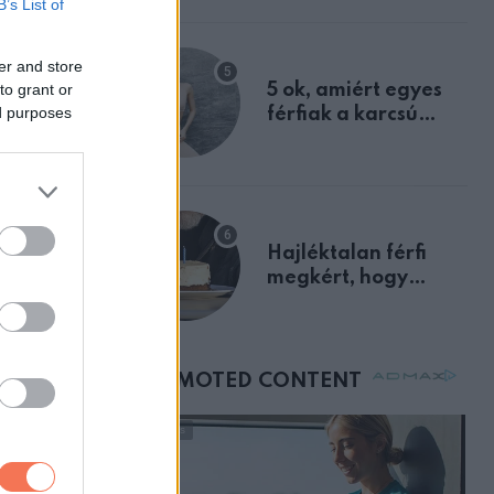
B’s List of
a szklerózis
multiplex
er and store
egyértelmű jele volt
to grant or
5 ok, amiért egyes
ed purposes
férfiak a karcsú
nőket részesítik
előnyben
Hajléktalan férfi
megkért, hogy
vegyek neki kávét a
születésnapján –
órákkal később
mellettem ült az első
osztályon