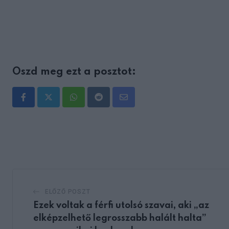
Oszd meg ezt a posztot:
Whatsapp
Reddit
Share
via
Email
ELŐZŐ POSZT
Ezek voltak a férfi utolsó szavai, aki „az
elképzelhető legrosszabb halált halta”