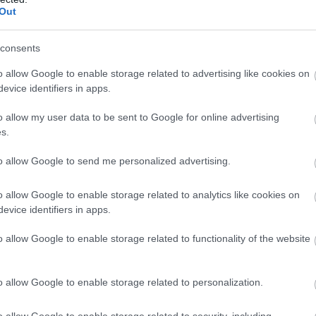
Out
consents
terület, mint a szem alatti terület, amely hihetetlenül érzékeny
r vagy egy csináld magad készlet által – és a következmények p
o allow Google to enable storage related to advertising like cookies on
evice identifiers in apps.
o allow my user data to be sent to Google for online advertising
 mellékhatásokon, különösen akkor, ha az emberek tapasztalatlan
s.
louskaya.
to allow Google to send me personalized advertising.
 súlyos allergiás reakciók, bőrelhalás a terméknek az erekbe tö
o allow Google to enable storage related to analytics like cookies on
evice identifiers in apps.
 kis tömegei, amelyek akkor keletkeznek, amikor az immunrendsz
o allow Google to enable storage related to functionality of the website
o allow Google to enable storage related to personalization.
o allow Google to enable storage related to security, including