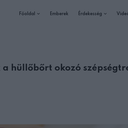
Főoldal
Emberek
Érdekesség
Vide
 a hüllőbőrt okozó szépségt