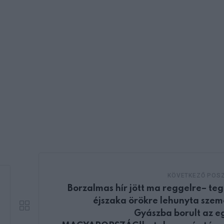
KÖVETKEZŐ POS
Borzalmas hír jött ma reggelre– te
éjszaka örökre lehunyta sze
Gyászba borult az e