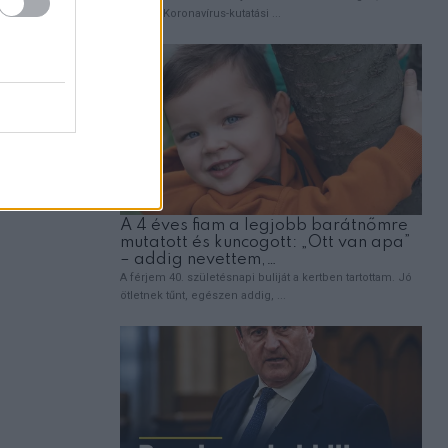
kor, ha
aminek
grosszabb
errel. És