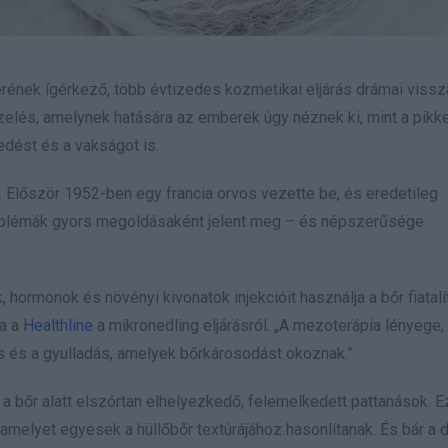
rének ígérkező, több évtizedes kozmetikai eljárás drámai viss
zelés, amelynek hatására az emberek úgy néznek ki, mint a pikk
edést és a vakságot is.
. Először 1952-ben egy francia orvos vezette be, és eredetileg
roblémák gyors megoldásaként jelent meg – és népszerűsége
 hormonok és növényi kivonatok injekcióit használja a bőr fiatal
ja a
Healthline
a mikronedling eljárásról. „A mezoterápia lényege,
és és a gyulladás, amelyek bőrkárosodást okoznak.”
 a bőr alatt elszórtan elhelyezkedő, felemelkedett pattanások. 
elyet egyesek a hüllőbőr textúrájához hasonlítanak. És bár a 