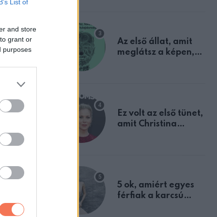
mindannyian
B’s List of
sejtettünk
ezhető
er and store
to grant or
Az első állat, amit
ed purposes
gek ki
meglátsz a képen,
elárulja legrosszabb
aily
tulajdonságodat
 így néha
Ez volt az első tünet,
amit Christina
Applegate éveken
át félreértett, pedig
a szklerózis
multiplex
egyértelmű jele volt
5 ok, amiért egyes
férfiak a karcsú
nőket részesítik
előnyben