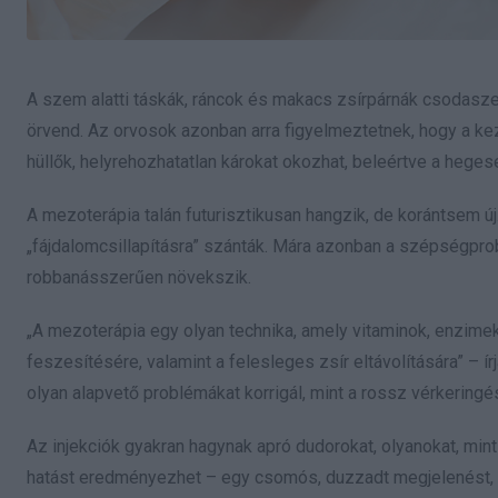
A szem alatti táskák, ráncok és makacs zsírpárnák csodasze
örvend. Az orvosok azonban arra figyelmeztetnek, hogy a ke
hüllők, helyrehozhatatlan károkat okozhat, beleértve a heges
A mezoterápia talán futurisztikusan hangzik, de korántsem új
„fájdalomcsillapításra” szánták. Mára azonban a szépségp
robbanásszerűen növekszik.
„A mezoterápia egy olyan technika, amely vitaminok, enzimek,
feszesítésére, valamint a felesleges zsír eltávolítására” – ír
olyan alapvető problémákat korrigál, mint a rossz vérkering
Az injekciók gyakran hagynak apró dudorokat, olyanokat, mint
hatást eredményezhet – egy csomós, duzzadt megjelenést, am