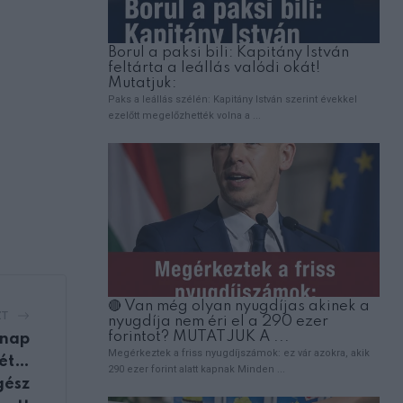
ZT
gnap
mét…
gész