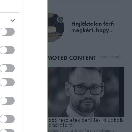
 és tele
Hajléktalan férfi
usztítóak
megkért, hogy
vegyek neki kávét a
születésnapján –
órákkal később
mellettem ült az első
osztályon
rténő
er reagál