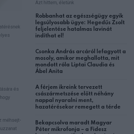
Azt hittem, életünk
Robbanhat az egészségügy egyik
legsúlyosabb ügye: Hegedűs Zsolt
zatérésnek
feljelentése hatalmas lavinát
elyes
indíthat el!
Csonka András arcáról lefagyott a
mosoly, amikor meghallotta, mit
mondott róla Liptai Claudia és
Ábel Anita
A férjem ikreink tervezett
ítására és
császármetszése előtt néhány
 hogy
nappal nyaralni ment,
hazatérésekor remegett a térde
Ez méhsejt-
Bekapcsolva maradt Magyar
duzzanat
Péter mikrofonja – a Fidesz