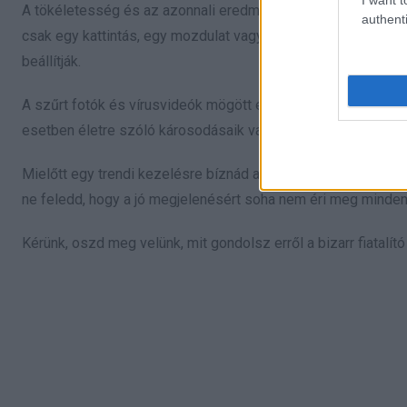
A tökéletesség és az azonnali eredmények megszállottjainak
authenti
csak egy kattintás, egy mozdulat vagy egy fecskendő választ
beállítják.
A szűrt fotók és vírusvideók mögött egyre több valódi ember
esetben életre szóló károsodásaik vannak.
Mielőtt egy trendi kezelésre bíznád a megjelenésed – vagy a
ne feledd, hogy a jó megjelenésért soha nem éri meg mindent
Kérünk, oszd meg velünk, mit gondolsz erről a bizarr fiatalító