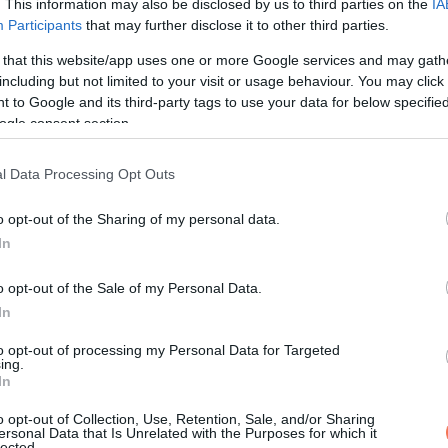
. This information may also be disclosed by us to third parties on the
IA
Participants
that may further disclose it to other third parties.
álja, gyakran vényköteles gyógyszereket vagy akár megkérdőjel
 that this website/app uses one or more Google services and may gath
including but not limited to your visit or usage behaviour. You may click 
 to Google and its third-party tags to use your data for below specifi
amerikai szabályozási felügyelet hiánya azt jelenti, hogy a bete
ogle consent section.
” – mondta Dr. Viktoryia Kazlouskaya, New York-i bőrgyógyász a
D
l Data Processing Opt Outs
 hasonlítva azt is elmondta az újságnak, hogy „nincs szabályozva,
o opt-out of the Sharing of my personal data.
In
o opt-out of the Sale of my Personal Data.
In
rejuranhealer
to opt-out of processing my Personal Data for Targeted
ing.
s
In
o opt-out of Collection, Use, Retention, Sale, and/or Sharing
ersonal Data that Is Unrelated with the Purposes for which it
lected.