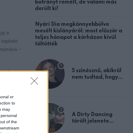
botrányt remélt, de valami más
derült ki!
Nyári Dia megkönnyebbülve
mesélt kislányáról: most először a
ogy a
teljes hónapot a kórházon kívül
t kapható
töltötték
émálmává –
5 színésznő, akikről
yszerűen
nem tudtad, hogy
tak be
fiúként születtek
sonal or
ection to
ou may
A Dirty Dancing
 personal
törölt jelenete
out of the
megerősíti azt, amit
 downstream