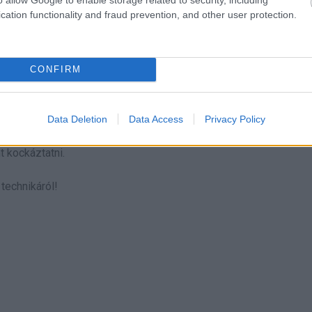
 világában könnyű bedőlni a feltűnő ígéreteknek – különösen ak
cation functionality and fraud prevention, and other user protection.
ja el őket. A mezoterápia azonban nem feltétlenül az a csoda, 
CONFIRM
 rejtőzik, akiknek valódi zúzódásaik, fájdalmas reakcióik és le
Data Deletion
Data Access
Privacy Policy
 jóléted -, végezd el a kutatást, és beszélj egy képzett szakemb
 kockáztatni.
 technikáról!