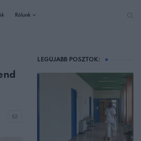
ók
Rólunk
LEGÚJABB POSZTOK:
rend
Share
via
Email