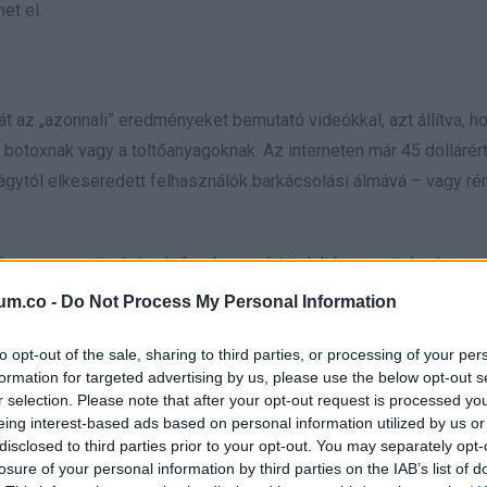
et el.
t az „azonnali” eredményeket bemutató videókkal, azt állítva, h
botoxnak vagy a töltőanyagoknak. Az interneten már 45 dollárér
 vágytól elkeseredett felhasználók barkácsolási álmává – vagy r
te, hogy a mezoterápia elsősorban azért indult be, mert olcsó, eg
 kombináció vezetett ahhoz, hogy az influencerek videókat dob
um.co -
Do Not Process My Personal Information
to opt-out of the sale, sharing to third parties, or processing of your per
 tudod, mit teszel az arcodba, figyelmeztetnek a szakértők.
formation for targeted advertising by us, please use the below opt-out s
r selection. Please note that after your opt-out request is processed y
eing interest-based ads based on personal information utilized by us or
disclosed to third parties prior to your opt-out. You may separately opt-
losure of your personal information by third parties on the IAB’s list of
 vagy a töltőanyagokkal ellentétben a mezoterápiás receptek nem