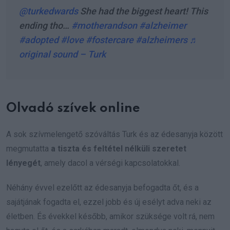
@turkedwards
She had the biggest heart! This
ending tho…
#motherandson
#alzheimer
#adopted
#love
#fostercare
#alzheimers
♬
original sound – Turk
Olvadó szívek online
A sok szívmelengető szóváltás Turk és az édesanyja között
megmutatta
a tiszta és feltétel nélküli szeretet
lényegét
, amely dacol a vérségi kapcsolatokkal.
Néhány évvel ezelőtt az édesanyja befogadta őt, és a
sajátjának fogadta el, ezzel jobb és új esélyt adva neki az
életben. És évekkel később, amikor szüksége volt rá, nem