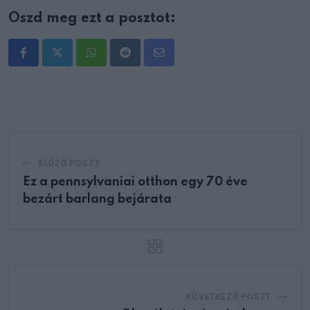
Oszd meg ezt a posztot:
Whatsapp
Reddit
Share
via
Email
ELŐZŐ POSZT
Ez a pennsylvaniai otthon egy 70 éve
bezárt barlang bejárata
KÖVETKEZŐ POSZT