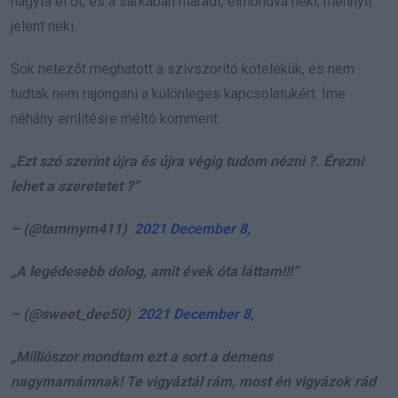
hagyta el őt, és a sarkában maradt, elmondva neki, mennyit
jelent neki.
Sok netezőt meghatott a szívszorító kötelékük, és nem
tudtak nem rajongani a különleges kapcsolatukért. Íme
néhány említésre méltó komment:
„Ezt szó szerint újra és újra végig tudom nézni ?. Érezni
lehet a szeretetet ?”
– (@tammym411)
2021 December 8,
„A legédesebb dolog, amit évek óta láttam!!!”
– (@sweet_dee50)
2021 December 8,
„Milliószor mondtam ezt a sort a demens
nagymamámnak! Te vigyáztál rám, most én vigyázok rád