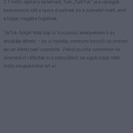
3,1 millió lájkkal a tartalmain, Turk „TurkTok”-ja a rajongók
kedvencévé vált a nyers érzelmek és a szeretet miatt, amit
a klipjei magába foglalnak.
TikTok-fiókját több klip is fűszerezi, amelyekben ő és
anyukája látható – ez is mutatja, mennyire becsüli az embert,
aki az életét neki szentelte. Videói puszta szeretetet és
elismerést váltottak ki a netezőkből, az egyik klipje több
millió megtekintést ért el.