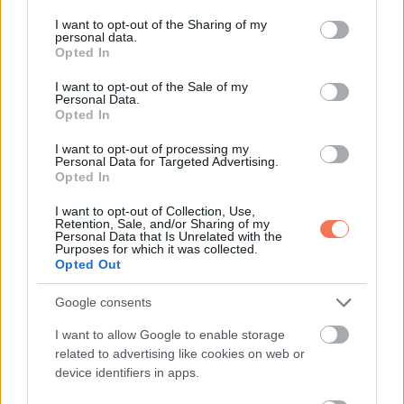
services and may gather and store information including but
not limited to your visit or usage behaviour. You may click to
I want to opt-out of the Sharing of my
personal data.
grant or deny consent to Google and its third-party tags to
Opted In
use your data for below specified purposes in below Google
consent section.
I want to opt-out of the Sale of my
Personal Data.
Semmi más, csak a szerelem
Opted In
A videó következő felében Turk az édesanyja iránti
I want to opt-out of processing my
Personal Data for Targeted Advertising.
szeretetéről nyilatkozott. „Szeretlek” –
mondta
, és anyukája
Opted In
viszonozta édes vallomását. Mivel nem akarta, hogy a
I want to opt-out of Collection, Use,
beszélgetés véget érjen, így
vágott vissza
: „Azt hiszem, én
Retention, Sale, and/or Sharing of my
Personal Data that Is Unrelated with the
még jobban szeretlek”.
Purposes for which it was collected.
Opted Out
Ahogy a beszélgetés folytatódott, az anyukája megkérdezte
Google consents
tőle, milyen fiatal volt, amikor örökbe fogadta őt. Turk
I want to allow Google to enable storage
elmondta neki, hogy
40 éves volt, és már felnevelte négy
related to advertising like cookies on web or
testvérét
– a biológiai gyermekeit -, amikor
befogadta
őt a
device identifiers in apps.
szívébe és az otthonába.