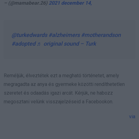
– (@mamabear.26)
2021 december 14,
@turkedwards
#alzheimers
#motherandson
#adopted
♬ original sound – Turk
Reméljük, élveztétek ezt a megható történetet, amely
megragadta az anya és gyermeke közötti rendíthetetlen
szeretet és odaadás igazi arcát. Kérjük, ne habozz
megosztani velünk visszajelzéseid a Facebookon.
via