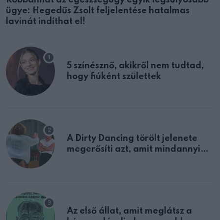
Robbanhat az egészségügy egyik legsúlyosabb
ügye: Hegedűs Zsolt feljelentése hatalmas
lavinát indíthat el!
5 színésznő, akikről nem tudtad,
hogy fiúként születtek
A Dirty Dancing törölt jelenete
megerősíti azt, amit mindannyian
sejtettünk
Az első állat, amit meglátsz a