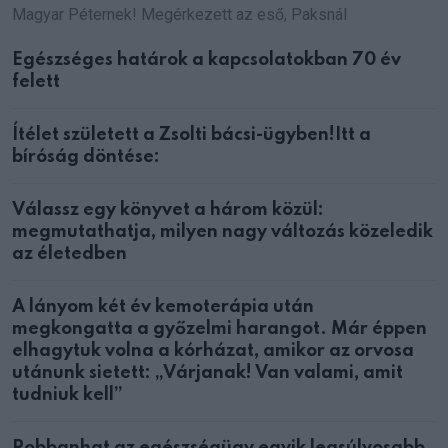
Magyar Péternek! Megérkezett az eső, Paksnál
Egészséges határok a kapcsolatokban 70 év
felett
Ítélet született a Zsolti bácsi-ügyben!Itt a
bíróság döntése:
Válassz egy könyvet a három közül:
megmutathatja, milyen nagy változás közeledik
az életedben
A lányom két év kemoterápia után
megkongatta a győzelmi harangot. Már éppen
elhagytuk volna a kórházat, amikor az orvosa
utánunk sietett: „Várjanak! Van valami, amit
tudniuk kell”