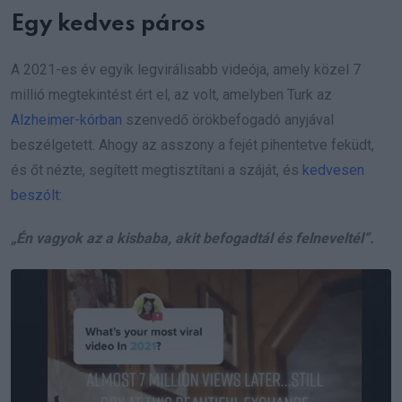
Egy kedves páros
A 2021-es év egyik legvirálisabb videója, amely közel 7
millió megtekintést ért el, az volt, amelyben Turk az
Alzheimer-kórban
szenvedő örökbefogadó anyjával
beszélgetett. Ahogy az asszony a fejét pihentetve feküdt,
és őt nézte, segített megtisztítani a száját, és
kedvesen
beszólt:
„Én vagyok az a kisbaba, akit befogadtál és felneveltél”.