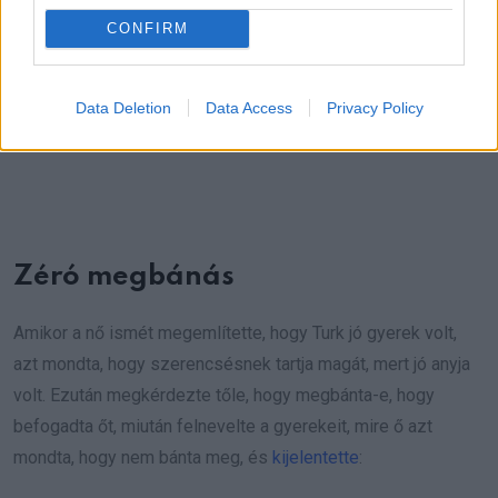
CONFIRM
Data Deletion
Data Access
Privacy Policy
Zéró megbánás
Amikor a nő ismét megemlítette, hogy Turk jó gyerek volt,
azt mondta, hogy szerencsésnek tartja magát, mert jó anyja
volt. Ezután megkérdezte tőle, hogy megbánta-e, hogy
befogadta őt, miután felnevelte a gyerekeit, mire ő azt
mondta, hogy nem bánta meg, és
kijelentette
: