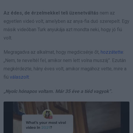
Az édes, de érzelmekkel teli üzenetváltás
nem az
egyetlen videó volt, amelyben az anya-fia duó szerepelt. Egy
másik videóban Turk anyukája azt mondta neki, hogy jó fiú
volt.
Megragadva az alkalmat, hogy megdicsérje őt,
hozzátette
:
„Nem, te neveltél fel, amikor nem lett volna muszáj”. Ezután
megkérdezte, hány éves volt, amikor magához vette, mire a
fiú
válaszolt
:
„Nyolc hónapos voltam. Már 35 éve a tiéd vagyok”.