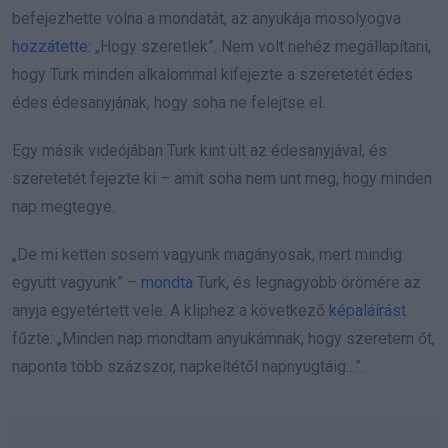
befejezhette volna a mondatát, az anyukája mosolyogva
hozzátette
: „Hogy szeretlek”. Nem volt nehéz megállapítani,
hogy Turk minden alkalommal kifejezte a szeretetét édes
édes édesanyjának, hogy soha ne felejtse el.
Egy másik videójában Turk kint ült az édesanyjával, és
szeretetét fejezte ki – amit soha nem unt meg, hogy minden
nap megtegye.
„De mi ketten sosem vagyunk magányosak, mert mindig
együtt vagyunk” –
mondta
Turk, és legnagyobb örömére az
anyja egyetértett vele. A kliphez a következő
képaláírást
fűzte: „Minden nap mondtam anyukámnak, hogy szeretem őt,
naponta több százszor, napkeltétől napnyugtáig…”.