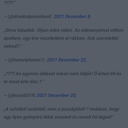
????.”
– (@drunkatpreschool)
2021 December 8,
„Sírva fakadok. Olyan édes videó. Az édesanyámat otthon
ápoltam, egy éve veszítettem el rákban. Sok szeretettel
neked?.”
– (@homelyhomo1)
2021 December 22,
„???? Az egymás áldását sokan nem látják! Ő érted élt és
te most érte élsz ?.”
– (@kscott319)
2021 December 20,
„A szívéből születtél, nem a pocakjából! ? Imádom, hogy
egy ilyen gyönyörű lélek vezetett és nevelt fel téged!”