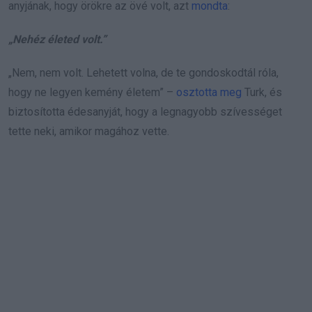
anyjának, hogy örökre az övé volt, azt
mondta
:
„Nehéz életed volt.”
„Nem, nem volt. Lehetett volna, de te gondoskodtál róla,
hogy ne legyen kemény életem” –
osztotta meg
Turk, és
biztosította édesanyját, hogy a legnagyobb szívességet
tette neki, amikor magához vette.