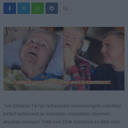
Whatsapp
Reddit
Share
via
Email
Turk Edwards TikTok-felhasználó szívmelengető videókkal
keltett hullámokat az interneten, melyekben szeretett
anyukája szerepel. Több mint 204k követővel és több mint