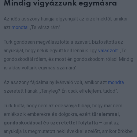
Mindig vigyázzunk egymásra
Az idős asszony hangja elgyengült az érzelmektől, amikor
azt
mondta
: „Te vársz rám”.
Turk gondosan megválasztotta a szavait, biztosította az
anyukáját, hogy nekik együtt kell lenniük. Így
válaszolt
: „Te
gondoskodtál rólam, és most én gondoskodom rólad. Mindig
is áldás voltunk egymás számára”.
Az asszony fájdalma nyilvánvaló volt, amikor azt
mondta
szeretett fiának: „Tényleg? Én csak elfelejtem, tudod”.
Turk tudta, hogy nem az édesanyja hibája, hogy már nem
emlékszik emberekre és dolgokra, ezért
türelemmel,
gondoskodással és szeretettel folytatta
– amit az
anyukája is megmutatott neki évekkel ezelőtt, amikor örökbe