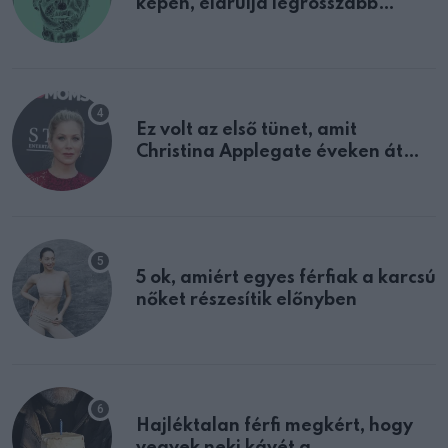
képen, elárulja legrosszabb
tulajdonságodat
Ez volt az első tünet, amit
Christina Applegate éveken át
félreértett, pedig a szklerózis
multiplex egyértelmű jele volt
5 ok, amiért egyes férfiak a karcsú
nőket részesítik előnyben
Hajléktalan férfi megkért, hogy