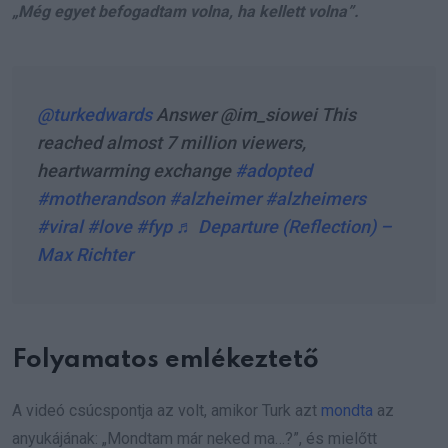
„Még egyet befogadtam volna, ha kellett volna”.
@turkedwards
Answer @im_siowei This
reached almost 7 million viewers,
heartwarming exchange
#adopted
#motherandson
#alzheimer
#alzheimers
#viral
#love
#fyp
♬ Departure (Reflection) –
Max Richter
Folyamatos emlékeztető
A videó csúcspontja az volt, amikor Turk azt
mondta
az
anyukájának: „Mondtam már neked ma…?”, és mielőtt