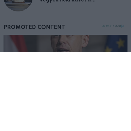
vegyek neki kávét a
születésnapján – órákkal később
mellettem ült az első osztályon