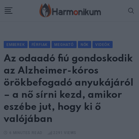
Skip
to
content
EMBEREK
FÉRFIAK
MEGHATÓ
NŐK
VIDEÓK
Az odaadó fiú gondoskodik
az Alzheimer-kóros
örökbefogadó anyukájáról
– a nő sírni kezd, amikor
eszébe jut, hogy ki ő
valójában
6 MINUTES READ
2291
VIEWS