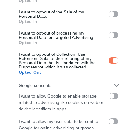
Opted In
sajnálják őket és sok mindenre nem tartják őket képesnek.
use your data for below specified purposes in below Google
consent section.
I want to opt-out of the Sale of my
Personal Data.
Opted In
I want to opt-out of processing my
Personal Data for Targeted Advertising.
Opted In
I want to opt-out of Collection, Use,
Retention, Sale, and/or Sharing of my
Personal Data that Is Unrelated with the
Purposes for which it was collected.
Opted Out
Google consents
I want to allow Google to enable storage
related to advertising like cookies on web or
Elmesélte például egy interjúban, hogy előfordult, nála
device identifiers in apps.
idősebb emberek jöttek oda hozzá, hogy átsegítsék a
I want to allow my user data to be sent to
zebrán, bor helyett automatikusan vizet hoztak neki az
Google for online advertising purposes.
étteremben, és a strandon odajött hozzá egy rendőr, hogy