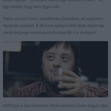
úgy döntött, hogy nem figyel oda.
Pablo az első Down-szindrómás Európában, aki egyetemi
diplomát szerzett. A 38 éves spanyol férfi tanári diplomája
mellé még egy neveléspszichológia BA-t is elvégzett.
2009-ben a San Sebastian filmfesztiválon Ezüst Kagyló díjjal