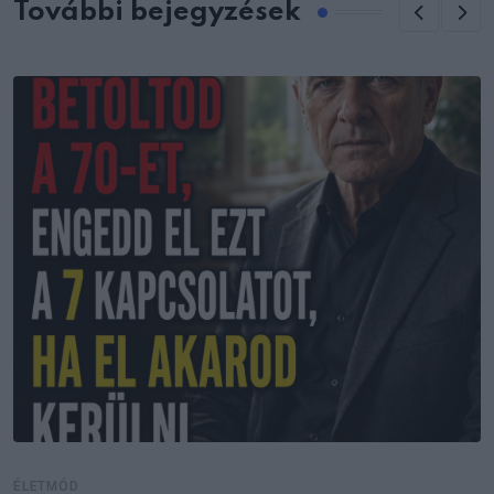
További bejegyzések
ÉLETMÓD