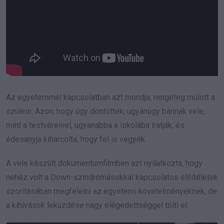
Az egyetemmel kapcsolatban azt mondja, rengeteg múlott a
szülein. Azon, hogy úgy döntöttek, ugyanúgy bánnak vele,
mint a testvéreivel, ugyanabba a iskolába íratják, és
édesanyja kiharcolta, hogy fel is vegyék.
A vele készült dokumentumfilmben azt nyilatkozta, hogy
nehéz volt a Down-szindrómásokkal kapcsolatos előítéletek
szorításában megfelelni az egyetemi követelményeknek, de
a kihívások leküzdése nagy elégedettséggel tölti el.