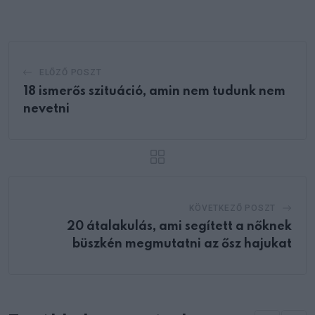
Email
ELŐZŐ POSZT
18 ismerős szituáció, amin nem tudunk nem
nevetni
KÖVETKEZŐ POSZT
20 átalakulás, ami segített a nőknek
büszkén megmutatni az ősz hajukat