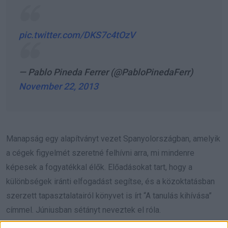
pic.twitter.com/DKS7c4tOzV
— Pablo Pineda Ferrer (@PabloPinedaFerr)
November 22, 2013
Manapság egy alapítványt vezet Spanyolországban, amelyik
a cégek figyelmét szeretné felhívni arra, mi mindenre
képesek a fogyatékkal élők. Előadásokat tart, hogy a
különbségek iránti elfogadást segítse, és a közoktatásban
szerzett tapasztalatairól könyvet is írt “A tanulás kihívása”
címmel. Júniusban sétányt neveztek el róla.