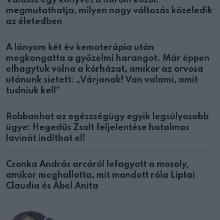
Válassz egy könyvet a három közül:
megmutathatja, milyen nagy változás közeledik
az életedben
A lányom két év kemoterápia után
megkongatta a győzelmi harangot. Már éppen
elhagytuk volna a kórházat, amikor az orvosa
utánunk sietett: „Várjanak! Van valami, amit
tudniuk kell”
Robbanhat az egészségügy egyik legsúlyosabb
ügye: Hegedűs Zsolt feljelentése hatalmas
lavinát indíthat el!
Csonka András arcáról lefagyott a mosoly,
amikor meghallotta, mit mondott róla Liptai
Claudia és Ábel Anita