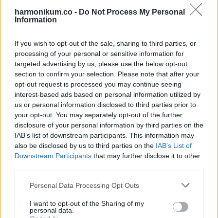
harmonikum.co -
Do Not Process My Personal
Information
If you wish to opt-out of the sale, sharing to third parties, or
El corazón en apoyo del
#Cottolengo
en
processing of your personal or sensitive information for
targeted advertising by us, please use the below opt-out
Málaga
#MalagueñosConCorazón
section to confirm your selection. Please note that after your
@DiocesisMalaga
pic.twitter.com/Tlgn31qfAK
opt-out request is processed you may continue seeing
interest-based ads based on personal information utilized by
us or personal information disclosed to third parties prior to
your opt-out. You may separately opt-out of the further
— Pablo Pineda Ferrer (@PabloPinedaFerr)
disclosure of your personal information by third parties on the
April 13, 2018
IAB’s list of downstream participants. This information may
also be disclosed by us to third parties on the
IAB’s List of
Downstream Participants
that may further disclose it to other
third parties.
Szerinte egyébként az előítéletekről is egész könyvet
Please note that this website/app uses one or more Google
Personal Data Processing Opt Outs
services and may gather and store information including but
lehetne írni: a Down-szindrómásokkal úgy bánnak, mintha
not limited to your visit or usage behaviour. You may click to
I want to opt-out of the Sharing of my
betegek lennének, mintha nem lehetnének intelligensek,
personal data.
grant or deny consent to Google and its third-party tags to