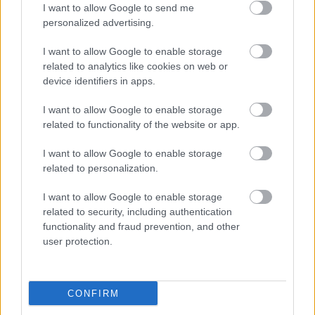
I want to allow Google to send me
megkérdezze, jól van-e.
personalized advertising.
Pablo Pineda célja az, hogy személyes példájával
I want to allow Google to enable storage
related to analytics like cookies on web or
demonstrálja, hogy ha szorgalmasan dolgozunk azon,
device identifiers in apps.
amihez megvannak a képességeink, elérhetjük a céljainkat.
Ugyanakkor azt is szeretné, ha a társadalom belátná, hogy a
I want to allow Google to enable storage
related to functionality of the website or app.
Down-szindrómások is kompetensek és nem szabad a
lehetőségeiket önkényesen felállított korlátok közé
I want to allow Google to enable storage
szorítani.
related to personalization.
I want to allow Google to enable storage
related to security, including authentication
functionality and fraud prevention, and other
user protection.
CONFIRM