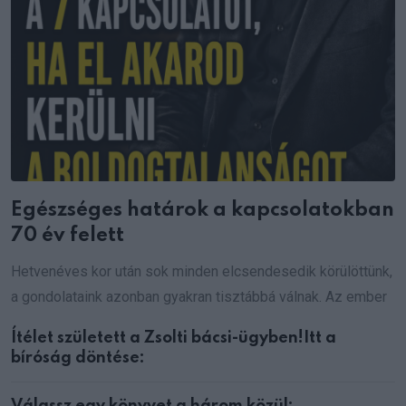
Egészséges határok a kapcsolatokban
70 év felett
Hetvenéves kor után sok minden elcsendesedik körülöttünk,
a gondolataink azonban gyakran tisztábbá válnak. Az ember
Ítélet született a Zsolti bácsi-ügyben!Itt a
bíróság döntése: