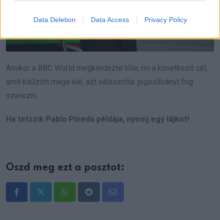
Data Deletion
Data Access
Privacy Policy
Amikor a BBC World megkérdezte tőle, mi a következő cél,
amit kitűzött maga elé, azt válaszolta: jogosítványt fog
szerezni.
Ha tetszik Pablo Pineda példája, nyomj egy lájkot!
Oszd meg ezt a posztot:
Whatsapp
Reddit
Share
via