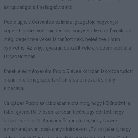
az igazságot a fia diagnózisáról.
Pablo apja, a Cervantes színház igazgatója nagyon jól
képzett ember volt, minden nap könyvet olvasott fiainak, és
még idegen nyelveket is tanított neki, beleértve a latin
nyelvet is. Az anyja gyakran beszélt vele a modern életről a
társadalomban.
Ennek eredményeként Pablo 5 éves korában iskolába tudott
menni, mert meglepte tanárait éles elmével és mély
tudásával.
Valójában Pablo az iskolában tudta meg, hogy különbözik a
többi gyerektől: 7 éves korában tanára úgy döntött, hogy
beszél vele erről. Amikor a fiú megtudta, hogy Down-
szindrómája van, csak annyit kérdezett: „Ez azt jelenti, hogy
hülye vagyok?” És amikor hallott egy határozott „Nem” -et,