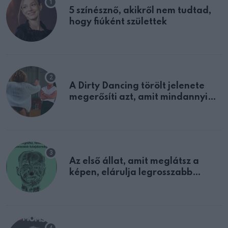
5 színésznő, akikről nem tudtad,
hogy fiúként születtek
A Dirty Dancing törölt jelenete
megerősíti azt, amit mindannyian
sejtettünk
Az első állat, amit meglátsz a
képen, elárulja legrosszabb
tulajdonságodat