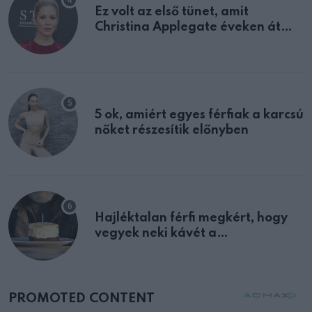
Ez volt az első tünet, amit
Christina Applegate éveken át
félreértett, pedig a szklerózis
multiplex egyértelmű jele volt
5 ok, amiért egyes férfiak a karcsú
nőket részesítik előnyben
Hajléktalan férfi megkért, hogy
vegyek neki kávét a
születésnapján – órákkal később
mellettem ült az első osztályon