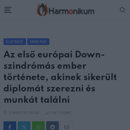
Skip
to
content
ÉLETMÓD
EMBEREK
Az első európai Down-
szindrómás ember
története, akinek sikerült
diplomát szerezni és
munkát találni
3 MINUTES READ
1047
VIEWS