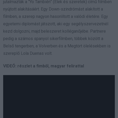
jutalmazták a “Yo También” (Élek és szeretek) című filmben
nyújtott alakításáért. Egy Down-szindrómást alakított a
filmben, a szerep nagyon hasonlított a valódi életére. Egy
egyetemi diplomást játszott, aki egy segélyszervezetnél
kezd dolgozni, majd beleszeret kolléganőjébe. Partnere
pedig a számos spanyol sikerfilmben, többek között a
Belső tengerben, a Volverben és a Megtört ölelésekben is
szereplő Lola Duenas volt.
VIDEÓ: részlet a fimből, magyar felirattal