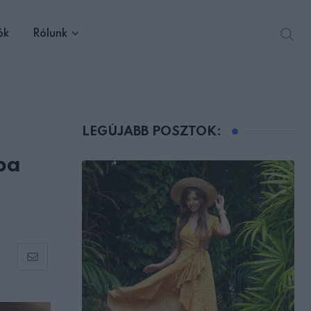
ók
Rólunk
LEGÚJABB POSZTOK:
ba
Share
via
Email