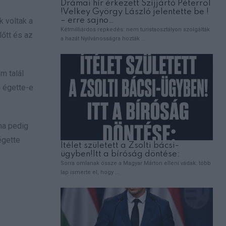
k voltak a
őtt és az
m talál
ő égette-e
na pedig
égette