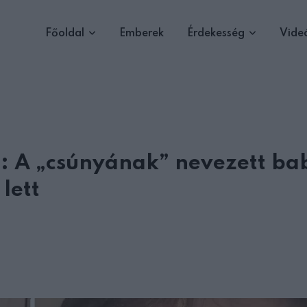
Főoldal
Emberek
Érdekesség
Vide
t”: A „csúnyának” nevezett ba
lett