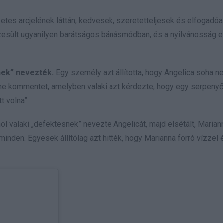
egzetes arcjelének láttán, kedvesek, szeretetteljesek és elfogadóa
esült ugyanilyen barátságos bánásmódban, és a nyilvánosság el
nek” nevezték.
Egy személy azt állította, hogy Angelica soha ne
line kommentet, amelyben valaki azt kérdezte, hogy egy serpeny
t volna”.
l valaki „defektesnek” nevezte Angelicát, majd elsétált, Marian
den. Egyesek állítólag azt hitték, hogy Marianna forró vízzel 