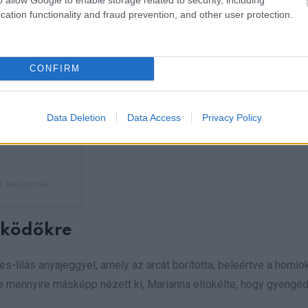
cation functionality and fraud prevention, and other user protection.
CONFIRM
Data Deletion
Data Access
Privacy Policy
t bejegyzés
lködőkre
s-lilás anyajeggyel, amely az arcát borította, beleértve a homlok
eke mennyire másképp nézett ki, Marianna eltökélte, hogy gyengé