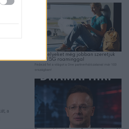
át, a
d