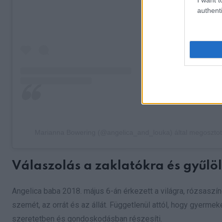
authenti
Marianna Bowering (@angelica_and_louka) által megosztot
Válaszolás a zaklatókra és gyűlö
Angelica baba 2018. május 6-án érkezett a világra, rózsaszíne
szemét, az orrát és az állát. Függetlenül attól, hogy gyerm
szeretetben és gondoskodásban részesíti.