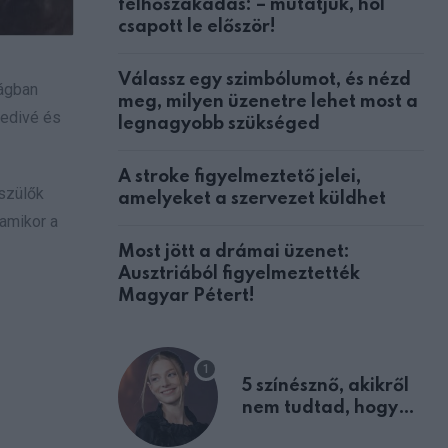
felhőszakadás: – mutatjuk, hol
csapott le először!
Válassz egy szimbólumot, és nézd
lágban
meg, milyen üzenetre lehet most a
yedivé és
legnagyobb szükséged
A stroke figyelmeztető jelei,
 szülők
amelyeket a szervezet küldhet
 amikor a
Most jött a drámai üzenet:
Ausztriából figyelmeztették
Magyar Pétert!
5 színésznő, akikről
nem tudtad, hogy
fiúként születtek