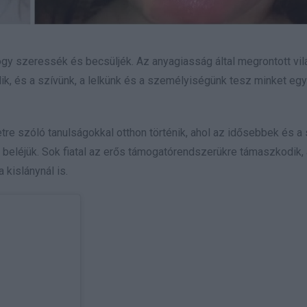
y szeressék és becsüljék. Az anyagiasság által megrontott vi
ik, és a szívünk, a lelkünk és a személyiségünk tesz minket eg
re szóló tanulságokkal otthon történik, ahol az idősebbek és a
 beléjük. Sok fiatal az erős támogatórendszerükre támaszkodik,
 kislánynál is.