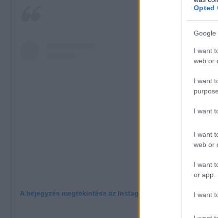
Opted 
Google 
I want t
web or d
I want t
purpose
I want 
I want t
web or d
I want t
or app.
A bejegyzés megtekintése az Instagramon
I want t
I want t