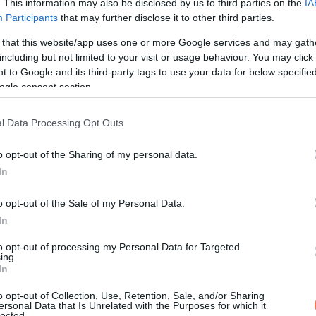
. This information may also be disclosed by us to third parties on the
IA
Participants
that may further disclose it to other third parties.
 that this website/app uses one or more Google services and may gath
including but not limited to your visit or usage behaviour. You may click 
 to Google and its third-party tags to use your data for below specifi
t bejegyzés
ogle consent section.
knek, akik azt firtatták, hogy kislánya arcát „serpenyőre nyomtá
l Data Processing Opt Outs
ány kinézetű gyermeke” soha nem fog tudni randizni vagy párt tal
o opt-out of the Sharing of my personal data.
In
nem gondolta volna, hogy angyali kisbabáját kell majd megvédeni
o opt-out of the Sale of my Personal Data.
lakú, az arcán szétterülő portói foltos arccal született.
In
to opt-out of processing my Personal Data for Targeted
, soha nem bánt vele másként. Sőt, Marianna mindig is úgy tekin
ing.
elő kiegészítőjére, amelyet inkább ünnepelni kell, mintsem krit
In
o opt-out of Collection, Use, Retention, Sale, and/or Sharing
ersonal Data that Is Unrelated with the Purposes for which it
lected.