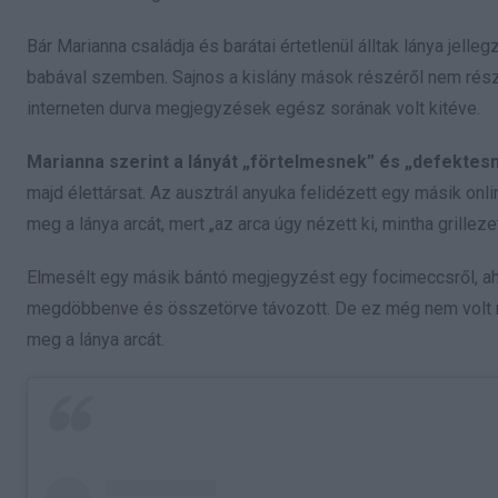
Bár Marianna családja és barátai értetlenül álltak lánya jell
babával szemben. Sajnos a kislány mások részéről nem rész
interneten durva megjegyzések egész sorának volt kitéve.
Marianna szerint a lányát „förtelmesnek” és „defektes
majd élettársat. Az ausztrál anyuka felidézett egy másik on
meg a lánya arcát, mert „az arca úgy nézett ki, mintha grillezet
Elmesélt egy másik bántó megjegyzést egy focimeccsről, aho
megdöbbenve és összetörve távozott. De ez még nem volt min
meg a lánya arcát.