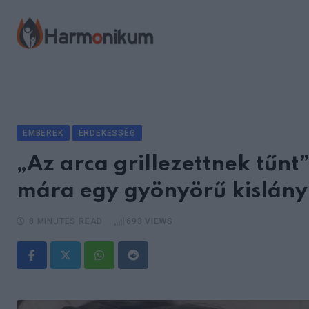
Skip
to
content
EMBEREK
ÉRDEKESSÉG
„Az arca grillezettnek tűn
mára egy gyönyörű kislány 
8 MINUTES READ
693
VIEWS
Whatsapp
Reddit