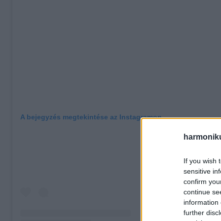
A bejegyzés megtekintése az Instagramon
harmonik
If you wish 
sensitive in
confirm you
continue se
information 
further disc