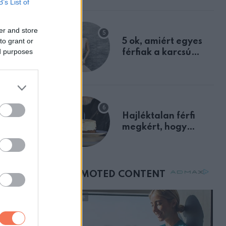
B’s List of
a szklerózis
multiplex
er and store
egyértelmű jele volt
to grant or
5 ok, amiért egyes
ed purposes
férfiak a karcsú
nőket részesítik
előnyben
k-e”.
álni a
Hajléktalan férfi
megkért, hogy
vegyek neki kávét a
e az
születésnapján –
órákkal később
mellettem ült az első
tett
osztályon
izálni vagy