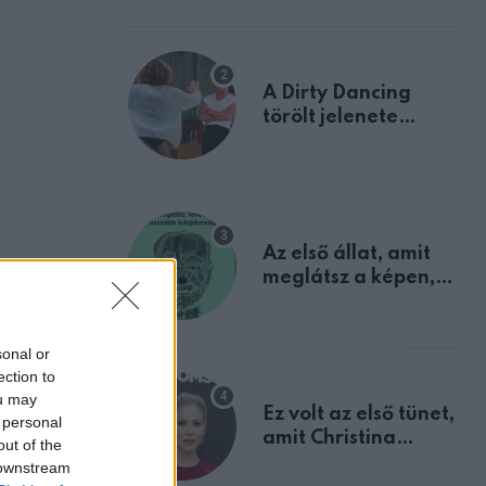
A Dirty Dancing
törölt jelenete
megerősíti azt, amit
mindannyian
sejtettünk
Az első állat, amit
meglátsz a képen,
elárulja legrosszabb
tulajdonságodat
sonal or
ection to
ou may
Ez volt az első tünet,
 personal
amit Christina
out of the
Applegate éveken
 downstream
át félreértett, pedig