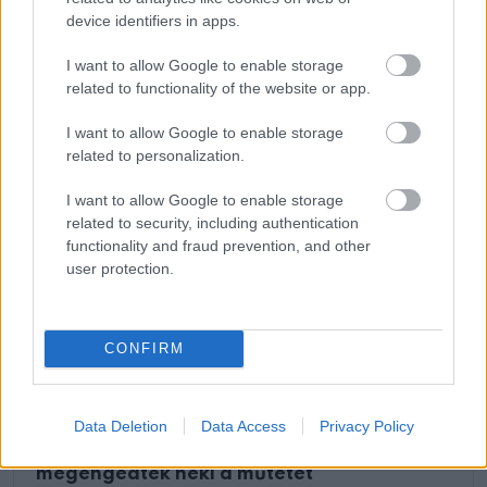
szíved is megérintette.
device identifiers in apps.
via
I want to allow Google to enable storage
related to functionality of the website or app.
I want to allow Google to enable storage
related to personalization.
Oszd meg ezt a posztot:
I want to allow Google to enable storage
related to security, including authentication
Whatsapp
Reddit
Share
functionality and fraud prevention, and other
via
user protection.
Email
CONFIRM
ELŐZŐ POSZT
A hatéves gyermeket annyira piszkálták az
Data Deletion
Data Access
Privacy Policy
iskolában a füle miatt, hogy a szülei
megengedték neki a műtétet