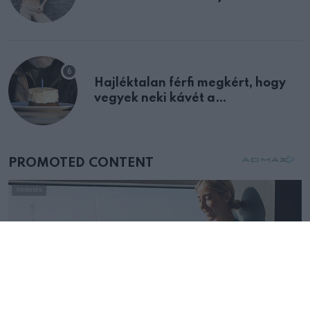
Hajléktalan férfi megkért, hogy
vegyek neki kávét a
születésnapján – órákkal később
mellettem ült az első osztályon