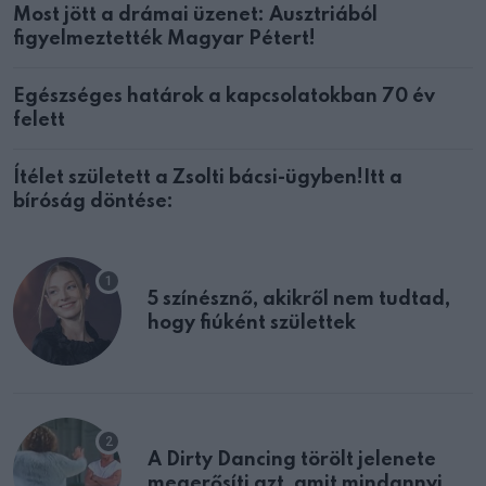
Most jött a drámai üzenet: Ausztriából
figyelmeztették Magyar Pétert!
Egészséges határok a kapcsolatokban 70 év
felett
Ítélet született a Zsolti bácsi-ügyben!Itt a
bíróság döntése:
5 színésznő, akikről nem tudtad,
hogy fiúként születtek
A Dirty Dancing törölt jelenete
megerősíti azt, amit mindannyian