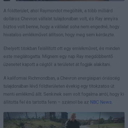
A földterület, ahol Raymondot megölték, a több milliárd
dolláros Chevron vállalat tulajdonában volt, és Ray annyira
biztos volt benne, hogy a vállalat soha nem engedné, hogy
hivatalos emlékművet állítson, hogy meg sem kérdezte.
Ehelyett titokban felállított ott egy emlékművet, és minden
este meglátogatta. Mígnem egy nap Ray megdöbbentő
üzenetet kapott a cégtől: a területet át fogják alakítani.
A kaliforniai Richmondban, a Chevron energiaipari óriáscég
tulajdonában lévő földterületen évekig egy titokzatos út
menti emlékmű állt. Senkinek sem volt fogalma arról, hogy ki
állította fel és tartotta fenn – számol be az
NBC News
.