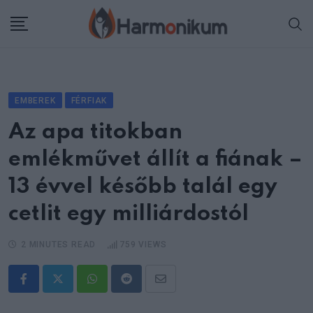
Skip
to
content
EMBEREK
FÉRFIAK
Az apa titokban
emlékművet állít a fiának –
13 évvel később talál egy
cetlit egy milliárdostól
2 MINUTES READ
759
VIEWS
Whatsapp
Reddit
Share
via