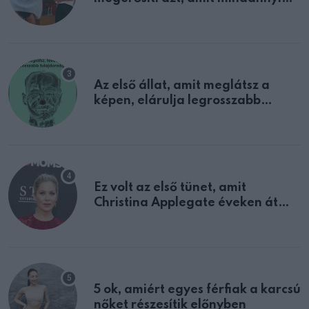
sejtettünk
Az első állat, amit meglátsz a
képen, elárulja legrosszabb
tulajdonságodat
Ez volt az első tünet, amit
Christina Applegate éveken át
félreértett, pedig a szklerózis
multiplex egyértelmű jele volt
5 ok, amiért egyes férfiak a karcsú
nőket részesítik előnyben