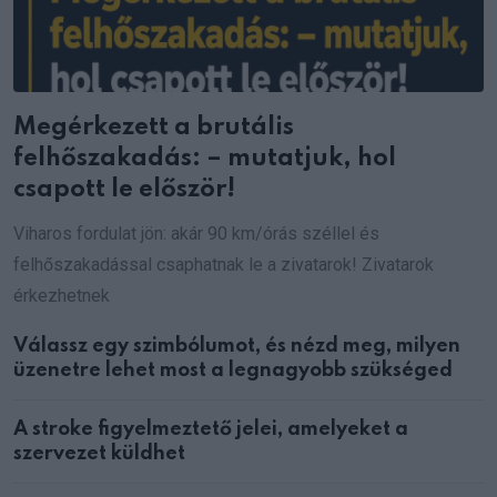
Megérkezett a brutális
felhőszakadás: – mutatjuk, hol
csapott le először!
Viharos fordulat jön: akár 90 km/órás széllel és
felhőszakadással csaphatnak le a zivatarok! Zivatarok
érkezhetnek
Válassz egy szimbólumot, és nézd meg, milyen
üzenetre lehet most a legnagyobb szükséged
A stroke figyelmeztető jelei, amelyeket a
szervezet küldhet