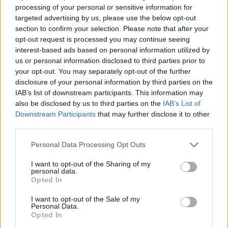
„Tudni, hogy életet és reményt adtál egy apának… és tudni,
processing of your personal or sensitive information for
targeted advertising by us, please use the below opt-out
hogy valakinek jobbá teszed az életét, csodálatos,
section to confirm your selection. Please note that after your
csodálatos érzés” – mondta Zepeda.
opt-out request is processed you may continue seeing
interest-based ads based on personal information utilized by
us or personal information disclosed to third parties prior to
your opt-out. You may separately opt-out of the further
disclosure of your personal information by third parties on the
IAB’s list of downstream participants. This information may
also be disclosed by us to third parties on the
IAB’s List of
Downstream Participants
that may further disclose it to other
third parties.
Please note that this website/app uses one or more Google
Personal Data Processing Opt Outs
services and may gather and store information including but
not limited to your visit or usage behaviour. You may click to
I want to opt-out of the Sharing of my
personal data.
grant or deny consent to Google and its third-party tags to
Opted In
use your data for below specified purposes in below Google
consent section.
I want to opt-out of the Sale of my
Personal Data.
Opted In