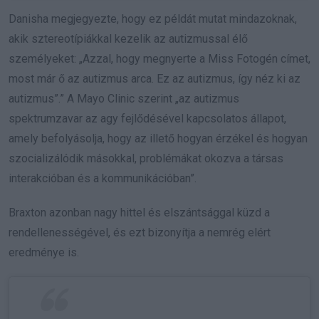
Danisha megjegyezte, hogy ez példát mutat mindazoknak,
akik sztereotípiákkal kezelik az autizmussal élő
személyeket: „Azzal, hogy megnyerte a Miss Fotogén címet,
most már ő az autizmus arca. Ez az autizmus, így néz ki az
autizmus”.” A Mayo Clinic szerint „az autizmus
spektrumzavar az agy fejlődésével kapcsolatos állapot,
amely befolyásolja, hogy az illető hogyan érzékel és hogyan
szocializálódik másokkal, problémákat okozva a társas
interakcióban és a kommunikációban”.
Braxton azonban nagy hittel és elszántsággal küzd a
rendellenességével, és ezt bizonyítja a nemrég elért
eredménye is.