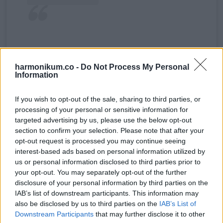
Nisha (@nishabrax) által megosztott bejegyzés
harmonikum.co -
Do Not Process My Personal
Information
Amikor a szépségversenyről kérdezték, Braxton azt mondta,
If you wish to opt-out of the sale, sharing to third parties, or
hogy ez volt a legszebb dolog, ami valaha történt vele.
processing of your personal or sensitive information for
Önbizalmat nyert, és meg akarta mutatni másoknak, hogy ők
targeted advertising by us, please use the below opt-out
is képesek erre – írja a Fox 10. Azt mondta: „Azért neveztem
section to confirm your selection. Please note that after your
opt-out request is processed you may continue seeing
be, mert szeretném, ha az autista lányok tudnák, hogy van
interest-based ads based on personal information utilized by
hangjuk”. Győzelmét egy
Instagram-poszton
keresztül
us or personal information disclosed to third parties prior to
ünnepelte meg.
your opt-out. You may separately opt-out of the further
disclosure of your personal information by third parties on the
Jada győzelme után a büszke anyuka az Instagramon is
IAB’s list of downstream participants. This information may
also be disclosed by us to third parties on the
IAB’s List of
megosztotta lánya történetét.
Downstream Participants
that may further disclose it to other