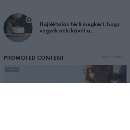
Hajléktalan férfi megkért, hogy
vegyek neki kávét a
születésnapján – órákkal később
mellettem ült az első osztályon