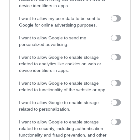
device identifiers in apps.
hogy bármit megtehetnek és meg is fognak tenni, amit a
fejükbe vesznek”.
I want to allow my user data to be sent to
Google for online advertising purposes.
I want to allow Google to send me
personalized advertising.
I want to allow Google to enable storage
Oszd meg ezt a posztot:
related to analytics like cookies on web or
device identifiers in apps.
Whatsapp
Reddit
Share
I want to allow Google to enable storage
via
related to functionality of the website or app.
Email
I want to allow Google to enable storage
related to personalization.
I want to allow Google to enable storage
ELŐZŐ POSZT
related to security, including authentication
15+ nő, aki jól tudja, hogy a tökéletes smink
functionality and fraud prevention, and other