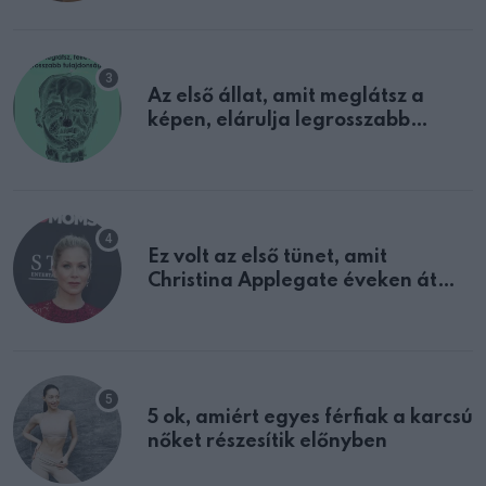
Az első állat, amit meglátsz a
képen, elárulja legrosszabb
tulajdonságodat
Ez volt az első tünet, amit
Christina Applegate éveken át
félreértett, pedig a szklerózis
multiplex egyértelmű jele volt
5 ok, amiért egyes férfiak a karcsú
nőket részesítik előnyben