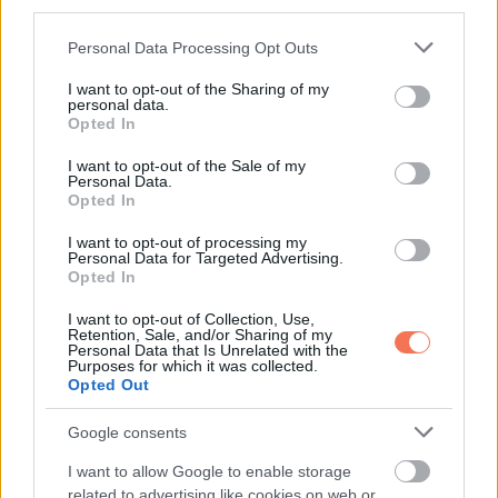
third parties.
„Megtetted” – mondta Danisha egy Jadának
szentelt
Please note that this website/app uses one or more Google
Personal Data Processing Opt Outs
kedves
üzenetben .
„Elutasítod a címkézést. Elutasítod, hogy
services and may gather and store information including but
korlátok közé szorítsanak.”
not limited to your visit or usage behaviour. You may click to
I want to opt-out of the Sharing of my
personal data.
grant or deny consent to Google and its third-party tags to
Opted In
„A bírák téged választottak” – tette hozzá, és kifejtette,
use your data for below specified purposes in below Google
consent section.
Jada győzelme „nagy dolog” az autizmus közössége
I want to opt-out of the Sale of my
Personal Data.
számára.
Opted In
I want to opt-out of processing my
Majd folytatta: „Biztos ha valaki elmondaná azoknak a
Personal Data for Targeted Advertising.
Opted In
bíráknak, hogy a Miss Fotogénnek választott személynek
különleges igényei vannak… megdöbbennének.”
I want to opt-out of Collection, Use,
Retention, Sale, and/or Sharing of my
Personal Data that Is Unrelated with the
Az Autism Speaks nevű érdekvédelmi szervezet az
Purposes for which it was collected.
Opted Out
Instagramon közzétett egy üzenetet, amelyben Braxtont
„kívül és belül is gyönyörűnek” nevezte. Hozzátették: „Jada
Google consents
továbbra is ledönti a korlátokat és oktatja társait az
I want to allow Google to enable storage
autizmusról. Azt akarja, hogy más autista lányok is tudják,
related to advertising like cookies on web or