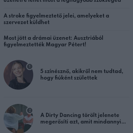
üzenetre lehet most a legnagyobb szükséged
A stroke figyelmeztető jelei, amelyeket a
szervezet küldhet
Most jött a drámai üzenet: Ausztriából
figyelmeztették Magyar Pétert!
5 színésznő, akikről nem tudtad,
hogy fiúként születtek
A Dirty Dancing törölt jelenete
megerősíti azt, amit mindannyian
sejtettünk