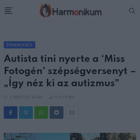
Skip
to
content
ÉRDEKESSÉG
Autista tini nyerte a ‘Miss
Fotogén’ szépségversenyt –
„Így néz ki az autizmus”
2 MINUTES READ
713
VIEWS
Whatsapp
Reddit
Share
via
Email