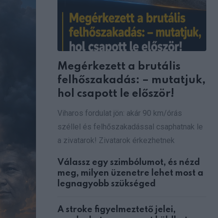
Megérkezett a brutális
felhőszakadás: – mutatjuk,
hol csapott le először!
Viharos fordulat jön: akár 90 km/órás
széllel és felhőszakadással csaphatnak le
a zivatarok! Zivatarok érkezhetnek
Válassz egy szimbólumot, és nézd
meg, milyen üzenetre lehet most a
legnagyobb szükséged
A stroke figyelmeztető jelei,