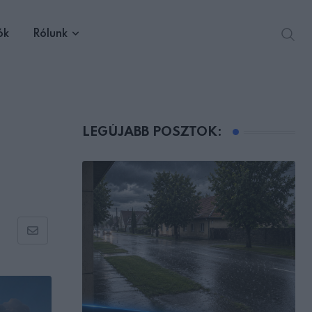
ók
Rólunk
LEGÚJABB POSZTOK:
Share
via
Email