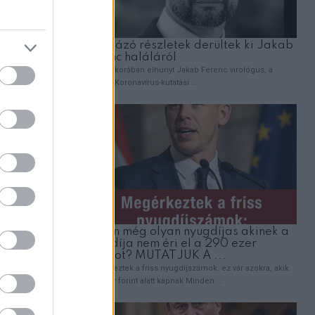
ket. Ehhez
ljesen
figyelme
 a
egy fa