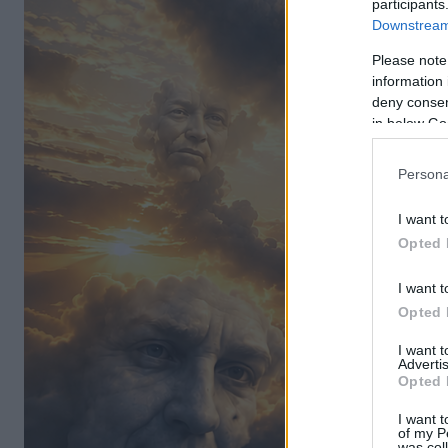
participants
Downstream 
Please note
information 
deny consent
in below Go
Persona
I want t
Opted 
I want t
Opted 
I want 
Advertis
Opted 
I want t
of my P
was col