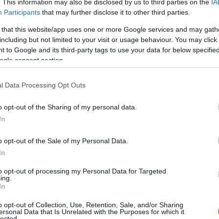
. This information may also be disclosed by us to third parties on the
IA
Participants
that may further disclose it to other third parties.
 that this website/app uses one or more Google services and may gath
including but not limited to your visit or usage behaviour. You may click 
 to Google and its third-party tags to use your data for below specifi
ogle consent section.
l Data Processing Opt Outs
o opt-out of the Sharing of my personal data.
In
o opt-out of the Sale of my Personal Data.
In
to opt-out of processing my Personal Data for Targeted
ing.
In
o opt-out of Collection, Use, Retention, Sale, and/or Sharing
ersonal Data that Is Unrelated with the Purposes for which it
lected.