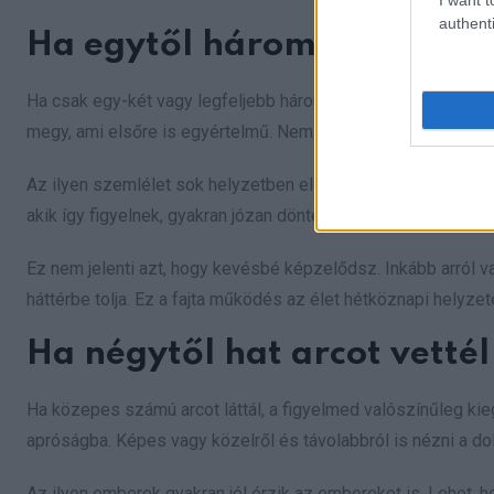
authenti
Ha egytől három arcot látt
Ha csak egy-két vagy legfeljebb három arc tűnt fel, valószínű
megy, ami elsőre is egyértelmű. Nem kutatsz minden apró rés
Az ilyen szemlélet sok helyzetben előnyös. Segít higgadtna
akik így figyelnek, gyakran józan döntéseket hoznak, mert a
Ez nem jelenti azt, hogy kevésbé képzelődsz. Inkább arról va
háttérbe tolja. Ez a fajta működés az élet hétköznapi helyze
Ha négytől hat arcot vettél
Ha közepes számú arcot láttál, a figyelmed valószínűleg kie
apróságba. Képes vagy közelről és távolabbról is nézni a dol
Az ilyen emberek gyakran jól érzik az embereket is. Lehet,