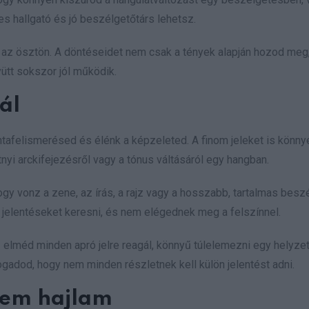
s hallgató és jó beszélgetőtárs lehetsz.
s az ösztön. A döntéseidet nem csak a tények alapján hozod me
gyütt sokszor jól működik.
ál
ntafelismerésed és élénk a képzeleted. A finom jeleket is könny
tnyi arckifejezésről vagy a tónus váltásáról egy hangban.
 hogy vonz a zene, az írás, a rajz vagy a hosszabb, tartalmas besz
jelentéseket keresni, és nem elégednek meg a felszínnel.
elméd minden apró jelre reagál, könnyű túlelemezni egy helyzet
fogadod, hogy nem minden részletnek kell külön jelentést adni.
nem hajlam