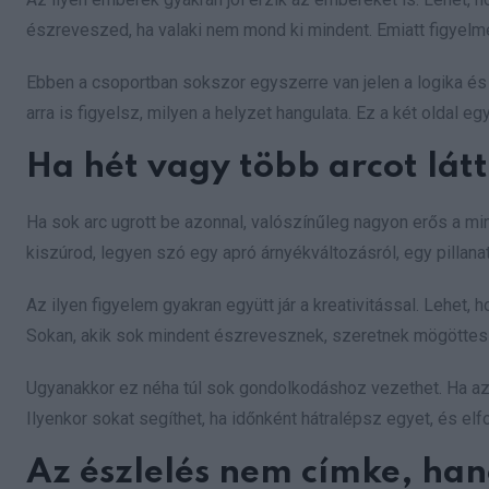
észreveszed, ha valaki nem mond ki mindent. Emiatt figyelme
Ebben a csoportban sokszor egyszerre van jelen a logika é
arra is figyelsz, milyen a helyzet hangulata. Ez a két oldal e
Ha hét vagy több arcot látt
Ha sok arc ugrott be azonnal, valószínűleg nagyon erős a mi
kiszúrod, legyen szó egy apró árnyékváltozásról, egy pillana
Az ilyen figyelem gyakran együtt jár a kreativitással. Lehet,
Sokan, akik sok mindent észrevesznek, szeretnek mögöttes 
Ugyanakkor ez néha túl sok gondolkodáshoz vezethet. Ha az 
Ilyenkor sokat segíthet, ha időnként hátralépsz egyet, és el
Az észlelés nem címke, ha