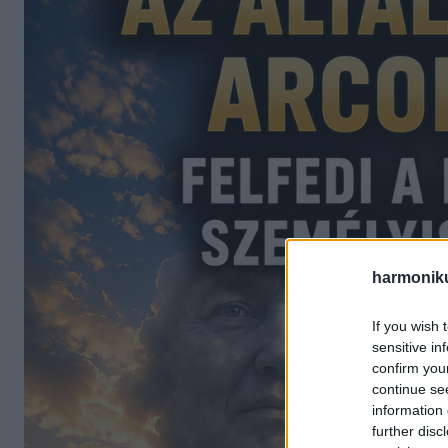
harmonik
If you wish 
sensitive in
confirm you
continue se
information 
further disc