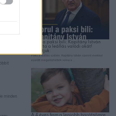
 arra
.
z emberek,
öbbit
ele minden
 vagy