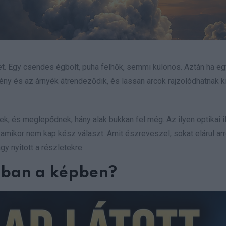
et. Egy csendes égbolt, puha felhők, semmi különös. Aztán ha egy
ény és az árnyék átrendeződik, és lassan arcok rajzolódhatnak ki
k, és meglepődnek, hány alak bukkan fel még. Az ilyen optikai i
amikor nem kap kész választ. Amit észreveszel, sokat elárul arr
y nyitott a részletekre.
bban a képben?