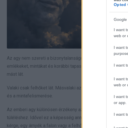
Opted 
Google 
I want t
web or d
I want t
purpose
Az agy nem szereti a bizonytalanságot. Ha egy kép vagy hely
I want 
emlékeket, mintákat és korábbi tapasztalatokat használ. Ezér
mást lát.
I want t
web or d
Valaki csak felhőket lát. Másvalaki azonnal arcokat keres 
és a mintafelismerése.
I want t
or app.
Az emberi agy különösen érzékeny az arcokra. Már egészen k
I want t
túléléshez. Idővel ez a képesség annyira beépült, hogy az agyu
kérge, egy árnyék a falon vagy a felhők mintája.
I want t