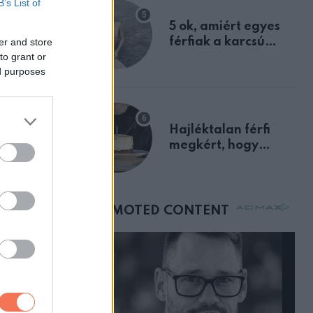
B’s List of
egyértelmű jele volt
5 ok, amiért egyes
férfiak a karcsú
er and store
to grant or
nőket részesítik
ed purposes
előnyben
Hajléktalan férfi
megkért, hogy
vegyek neki kávét a
születésnapján –
órákkal később
mellettem ült az első
osztályon