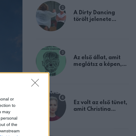
A Dirty Dancing
törölt jelenete
megerősíti azt, amit
mindannyian
sejtettünk
Az első állat, amit
meglátsz a képen,
elárulja legrosszabb
tulajdonságodat
sonal or
Ez volt az első tünet,
ection to
amit Christina
ou may
Applegate éveken
 personal
át félreértett, pedig
out of the
a szklerózis
 downstream
multiplex