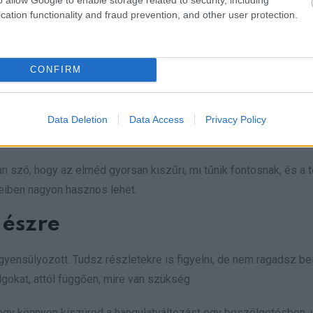
cation functionality and fraud prevention, and other user protection.
ál
leg inkább fókuszált és gyakorlatias vagy. A figyelmed általában
CONFIRM
zlet után, inkább azt veszed észre, ami a legerősebben látszik
k maradni, és nem visz bele felesleges bonyolításokba. Azok a
Data Deletion
Data Access
Privacy Policy
 látható tényekre támaszkodnak.
n szó, hogy az elméd gyorsan kiszűri, mi tűnik fontosnak, és a t
teiben nagyon hasznos lehet.
 észre
gyensúlyozott. Tudsz részletekre is figyelni, de nem ragadsz b
gokat, attól függően, mire van szükség.
 hogy könnyen kiszúrod a hangulatváltozást egy beszélgetésben,