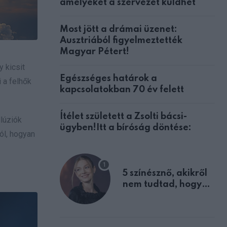
amelyeket a szervezet küldhet
Most jött a drámai üzenet:
Ausztriából figyelmeztették
Magyar Pétert!
 kicsit
Egészséges határok a
 a felhők
kapcsolatokban 70 év felett
Ítélet született a Zsolti bácsi-
llúziók
ügyben!Itt a bíróság döntése:
ól, hogyan
5 színésznő, akikről
nem tudtad, hogy
fiúként születtek