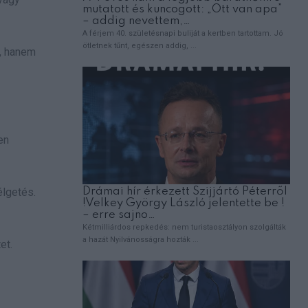
g, hanem
en
élgetés.
et.