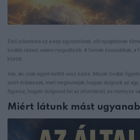
Első pillantásra ez a kép egyszerűnek, sőt nyugtatónak tűnh
tovább nézed, valami megváltozik. A formák összeállnak, a f
között.
Van, aki csak egyet-kettőt vesz észre. Mások tovább figyelne
azért érdekesek, mert megmutatják, hogyan dolgozik az agy, 
figyelsz, hogyan dolgozod fel az információt, és mennyire vag
Miért látunk mást ugyana