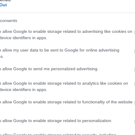
Out
consents
o allow Google to enable storage related to advertising like cookies on
evice identifiers in apps.
o allow my user data to be sent to Google for online advertising
s.
zet nem teljesen világos, automatikusan kitölti a hiányzó része
to allow Google to send me personalized advertising.
t fordulhat elő, hogy két ember ugyanarra a képre néz, mégis te
o allow Google to enable storage related to analytics like cookies on
evice identifiers in apps.
bennük. Egyik reakció sem hibás. Egyszerűen másképp működik a 
o allow Google to enable storage related to functionality of the website
icsi korban gyorsan felismerjük őket, mert ez régen fontos volt
o allow Google to enable storage related to personalization.
nk ma is gyakran arcokat lát ott is, ahol nincs valódi arc. Elég 
o allow Google to enable storage related to security, including