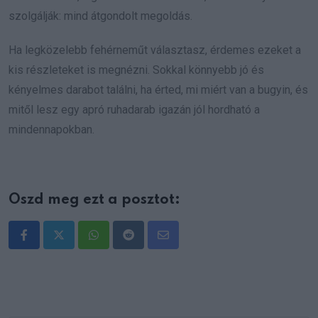
szolgálják: mind átgondolt megoldás.
Ha legközelebb fehérneműt választasz, érdemes ezeket a
kis részleteket is megnézni. Sokkal könnyebb jó és
kényelmes darabot találni, ha érted, mi miért van a bugyin, és
mitől lesz egy apró ruhadarab igazán jól hordható a
mindennapokban.
Oszd meg ezt a posztot:
Whatsapp
Reddit
Share
via
Email