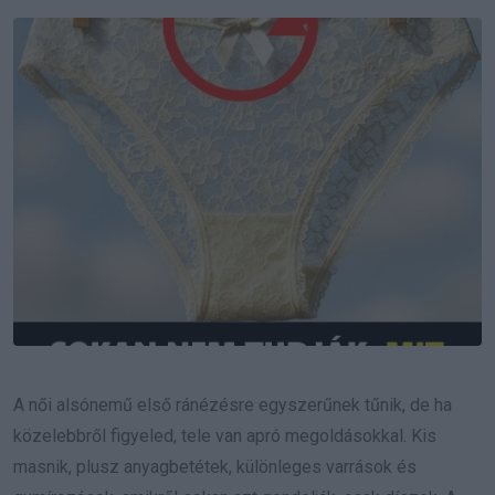
Email
A női alsónemű első ránézésre egyszerűnek tűnik, de ha
közelebbről figyeled, tele van apró megoldásokkal. Kis
masnik, plusz anyagbetétek, különleges varrások és