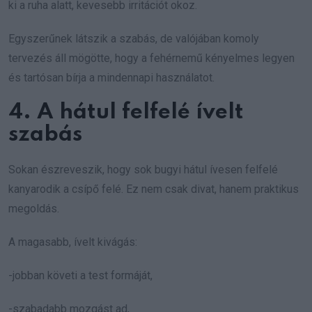
ki a ruha alatt, kevesebb irritációt okoz.
Egyszerűnek látszik a szabás, de valójában komoly
tervezés áll mögötte, hogy a fehérnemű kényelmes legyen
és tartósan bírja a mindennapi használatot.
4. A hátul felfelé ívelt
szabás
Sokan észreveszik, hogy sok bugyi hátul ívesen felfelé
kanyarodik a csípő felé. Ez nem csak divat, hanem praktikus
megoldás.
A magasabb, ívelt kivágás:
-jobban követi a test formáját,
-szabadabb mozgást ad,