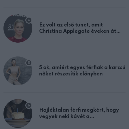
Ez volt az első tünet, amit
Christina Applegate éveken át
félreértett, pedig a szklerózis
multiplex egyértelmű jele volt
5 ok, amiért egyes férfiak a karcsú
nőket részesítik előnyben
Hajléktalan férfi megkért, hogy
vegyek neki kávét a
születésnapján – órákkal később