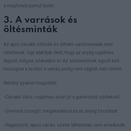
a megfelelő pamut betét.
3. A varrások és
öltésminták
Az apró cikcakk öltések és látható varrásvonalak nem
véletlenek. Úgy alakítják őket, hogy az anyag rugalmas
legyen, mégse szakadjon el. Az alsóneműnek együtt kell
mozognia a testtel, a varrás pedig nem vághat, nem törhet.
Néhány gyakori megoldás:
-Cikcakk öltés: rugalmas, ezért jó a gumírozott széleknél.
-Overlock (szegő): megakadályozza az anyag foszlását.
-Ragasztott, lapos varrás: szinte láthatatlan, nem emelkedik