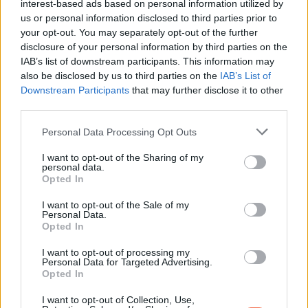
interest-based ads based on personal information utilized by
-nagyon finom, rugalmas címke, ami alig érezhető.
us or personal information disclosed to third parties prior to
your opt-out. You may separately opt-out of the further
Az, hogy van-e klasszikus címke vagy sem, tudatos döntés,
disclosure of your personal information by third parties on the
ami az információt és a kényelmet próbálja egyensúlyban
IAB’s list of downstream participants. This information may
also be disclosed by us to third parties on the
IAB’s List of
tartani.
Downstream Participants
that may further disclose it to other
third parties.
6. A gumírozott szegély
Please note that this website/app uses one or more Google
Personal Data Processing Opt Outs
services and may gather and store information including but
A gumis részek feladata, hogy a bugyi a helyén maradjon, de
not limited to your visit or usage behaviour. You may click to
I want to opt-out of the Sharing of my
közben ne vágjon be. Ez sokkal nehezebb, mint hangzik. A
personal data.
grant or deny consent to Google and its third-party tags to
Opted In
gumírozásnak elég tartást kell adnia, ugyanakkor puha
use your data for below specified purposes in below Google
consent section.
tapintásúnak is kell lennie.
I want to opt-out of the Sale of my
Personal Data.
Opted In
Változhat:
I want to opt-out of processing my
Personal Data for Targeted Advertising.
-a gumi vastagsága,
Opted In
I want to opt-out of Collection, Use,
-a rugalmasság mértéke,