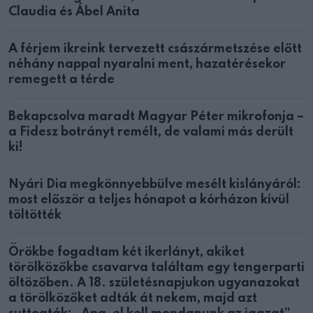
Claudia és Ábel Anita
A férjem ikreink tervezett császármetszése előtt
néhány nappal nyaralni ment, hazatérésekor
remegett a térde
Bekapcsolva maradt Magyar Péter mikrofonja –
a Fidesz botrányt remélt, de valami más derült
ki!
Nyári Dia megkönnyebbülve mesélt kislányáról:
most először a teljes hónapot a kórházon kívül
töltötték
Örökbe fogadtam két ikerlányt, akiket
törölközőkbe csavarva találtam egy tengerparti
öltözőben. A 18. születésnapjukon ugyanazokat
a törölközőket adták át nekem, majd azt