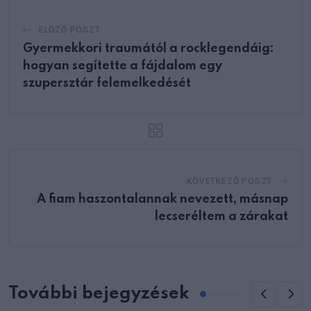
ELŐZŐ POSZT
Gyermekkori traumától a rocklegendáig:
hogyan segítette a fájdalom egy
szupersztár felemelkedését
KÖVETKEZŐ POSZT
A fiam haszontalannak nevezett, másnap
lecseréltem a zárakat
További bejegyzések