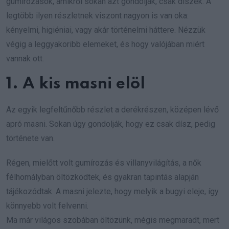
gumírozások, amikről sokan azt gondolják, csak díszek. A
legtöbb ilyen részletnek viszont nagyon is van oka:
kényelmi, higiéniai, vagy akár történelmi háttere. Nézzük
végig a leggyakoribb elemeket, és hogy valójában miért
vannak ott.
1. A kis masni elöl
Az egyik legfeltűnőbb részlet a derékrészen, középen lévő
apró masni. Sokan úgy gondolják, hogy ez csak dísz, pedig
története van.
Régen, mielőtt volt gumírozás és villanyvilágítás, a nők
félhomályban öltözködtek, és gyakran tapintás alapján
tájékozódtak. A masni jelezte, hogy melyik a bugyi eleje, így
könnyebb volt felvenni.
Ma már világos szobában öltözünk, mégis megmaradt, mert