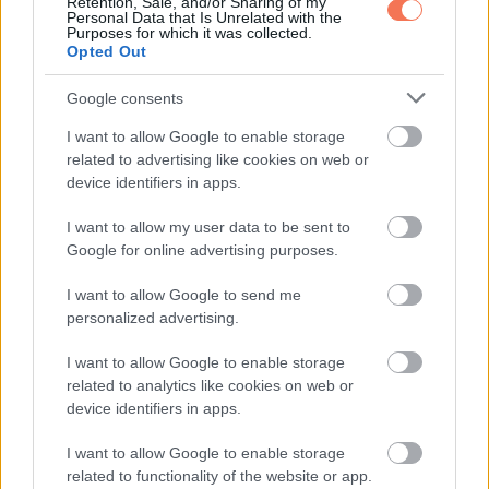
Retention, Sale, and/or Sharing of my
Personal Data that Is Unrelated with the
Purposes for which it was collected.
-az, hogy kap-e plusz szilikoncsíkot (pl. alakformáló
Opted Out
fehérneműknél, hogy ne csússzon el).
Google consents
Nem mindegy, milyen gumit használnak, mert ez erősen
I want to allow Google to enable storage
befolyásolja, mennyire komfortos az alsó, főleg egész
related to advertising like cookies on web or
device identifiers in apps.
napos viselésnél.
I want to allow my user data to be sent to
7. Csipke és áttetsző
Google for online advertising purposes.
betétek
I want to allow Google to send me
personalized advertising.
A legtöbben a csipkét és a hálós betéteket díszítésnek
I want to allow Google to enable storage
gondolják, pedig funkciójuk is van.
related to analytics like cookies on web or
device identifiers in apps.
A csipke és a mesh:
I want to allow Google to enable storage
-szellősebb, jobban engedi a levegőt, mint a vastag, zárt
related to functionality of the website or app.