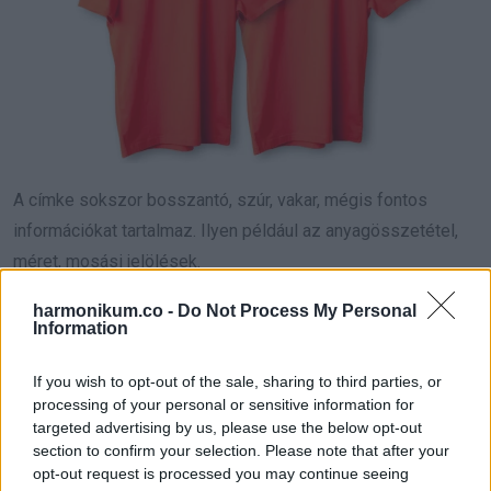
A címke sokszor bosszantó, szúr, vakar, mégis fontos
információkat tartalmaz. Ilyen például az anyagösszetétel,
méret, mosási jelölések.
harmonikum.co -
Do Not Process My Personal
Mivel a kemény címkék könnyen irritálják a bőrt, egyre több
Information
márka választ más megoldást:
If you wish to opt-out of the sale, sharing to third parties, or
-puha, letéphető címke,
processing of your personal or sensitive information for
targeted advertising by us, please use the below opt-out
-közvetlenül az anyagba nyomtatott jelölés,
section to confirm your selection. Please note that after your
opt-out request is processed you may continue seeing