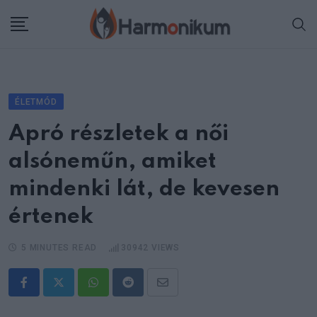
Skip
to
content
ÉLETMÓD
Apró részletek a női
alsóneműn, amiket
mindenki lát, de kevesen
értenek
5 MINUTES READ
30942
VIEWS
Whatsapp
Reddit
Share
via