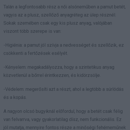
Talán a legfontosabb rész a női alsóneműben a pamut betét,
vagyis az a plusz, szellőző anyagréteg az ülep résznél.
Sokak szemében csak egy kis plusz anyag, valójában
viszont több szerepe is van:
-Higiénia: a pamut jól szívja a nedvességet és szellőzik, ez
csökkenti a fertőzések esélyét.
-Kényelem: megakadályozza, hogy a szintetikus anyag
közvetlenül a bőrrel érintkezzen, és kidörzsölje.
-Védelem: megerősíti azt a részt, ahol a legtöbb a súrlódás
és a kopás.
A nagyon olcsó bugyiknál előfordul, hogy a betét csak félig
van felvarrva, vagy gyakorlatilag dísz, nem funkcionális. Ez
jól mutatja, mennyire fontos része a minőségi fehérneműnek