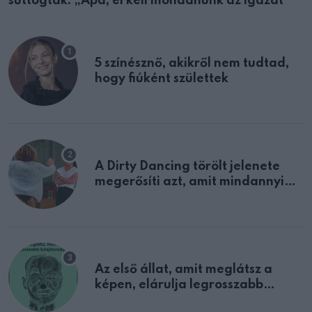
suttogták: „Apa, el kell mondanunk az igazat”
5 színésznő, akikről nem tudtad,
hogy fiúként születtek
A Dirty Dancing törölt jelenete
megerősíti azt, amit mindannyian
sejtettünk
Az első állat, amit meglátsz a
képen, elárulja legrosszabb
tulajdonságodat