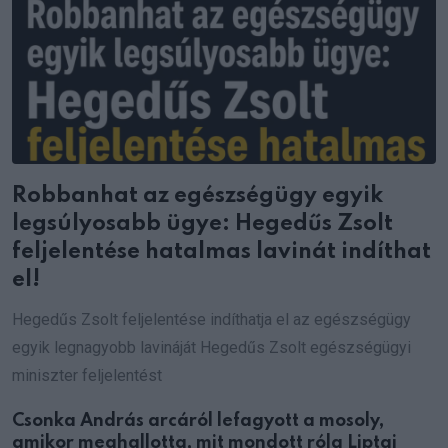
Robbanhat az egészségügy egyik
legsúlyosabb ügye: Hegedűs Zsolt
feljelentése hatalmas lavinát indíthat
el!
Hegedűs Zsolt feljelentése indíthatja el az egészségügy
egyik legnagyobb lavináját Hegedűs Zsolt egészségügyi
miniszter feljelentést
Csonka András arcáról lefagyott a mosoly,
amikor meghallotta, mit mondott róla Liptai