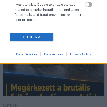
További bejegyzések
I want to allow Google to enable storage
related to security, including authentication
functionality and fraud prevention, and other
user protection.
CONFIRM
Data Deletion
Data Access
Privacy Policy
ÉLETMÓD