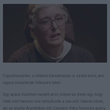
Email
Figyelmeztetés: a cikkben bántalmazás is szóba kerül, ami
egyes olvasóknak felkavaró lehet.
Egy apáca őszintén mesélt arról, milyen az élete úgy, hogy
több mint harminc éve tartózkodik a sze.xtől. Gabriel nővér,
aki az angliai Arundelben élő Szegény Klára ferences apáca,