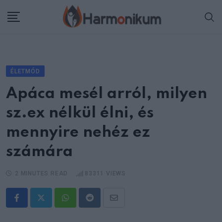
Skip
to
content
ÉLETMÓD
Apáca mesél arról, milyen
sz.ex nélkül élni, és
mennyire nehéz ez
számára
2 MINUTES READ
83311
VIEWS
Whatsapp
Reddit
Share
via