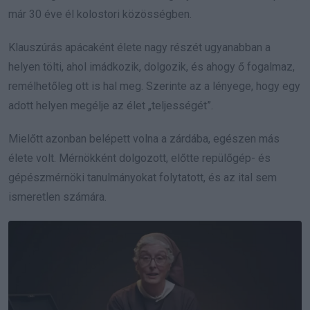
már 30 éve él kolostori közösségben.
Klauszúrás apácaként élete nagy részét ugyanabban a
helyen tölti, ahol imádkozik, dolgozik, és ahogy ő fogalmaz,
remélhetőleg ott is hal meg. Szerinte az a lényege, hogy egy
adott helyen megélje az élet „teljességét”.
Mielőtt azonban belépett volna a zárdába, egészen más
élete volt. Mérnökként dolgozott, előtte repülőgép- és
gépészmérnöki tanulmányokat folytatott, és az ital sem
ismeretlen számára.