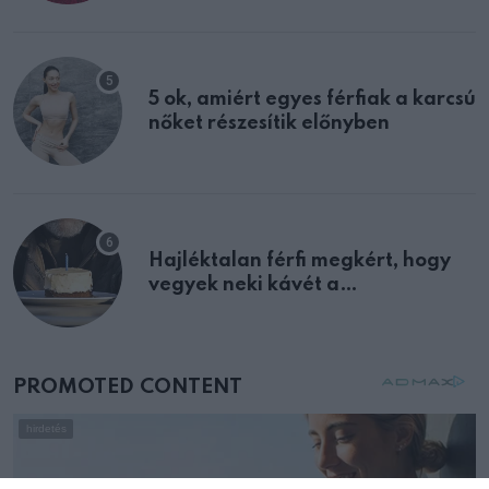
multiplex egyértelmű jele volt
5 ok, amiért egyes férfiak a karcsú
nőket részesítik előnyben
Hajléktalan férfi megkért, hogy
vegyek neki kávét a
születésnapján – órákkal később
mellettem ült az első osztályon