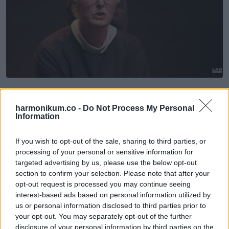
Nevetve hozzátette, hogy Bradley Coopernek „csodás
harmonikum.co -
Do Not Process My Personal
szemei vannak”. Elgondolkodva tette fel magának a kérdést:
Information
„Lehet, hogy van egy celeb-crushom Bradley Cooperre?”
Majd így folytatta: „A szemei olyanok, amelyekbe szívesen
If you wish to opt-out of the sale, sharing to third parties, or
belenéznék hosszasan, de a film is fantasztikus. Igaz
processing of your personal or sensitive information for
targeted advertising by us, please use the below opt-out
történeten alapul, szomorú a vége, mégis nagyszerű
section to confirm your selection. Please note that after your
alkotás.” Végül ismét megjegyezte: „Nagyon szép szemei
opt-out request is processed you may continue seeing
vannak”, és elnevette magát.
interest-based ads based on personal information utilized by
us or personal information disclosed to third parties prior to
your opt-out. You may separately opt-out of the further
Ezután komolyabb témára tért át, és egy „nagyon fontos
disclosure of your personal information by third parties on the