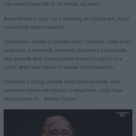
más módon fejeződik ki. De kihívás tud lenni.”
Arra a kérdésre, hogy van-e híresség, aki tetszik neki, kicsit
zavarba jött, mégis válaszolt.
„Nyaraláskor imádok jó filmeket nézni” mesélte. „Néha a film
szépsége, a szereplők, a történet, és persze a színészek,
akik játsszák őket, annyira tudnak tetszeni, hogy ha ez a
‘crush’, akkor talán nekem is vannak ilyen pillanataim.”
Példaként a Csillag születik című filmet említette, amit
szokatlan módon már kétszer is megnézett. „Lady Gaga
játszik benne, és… Bradley Cooper.”