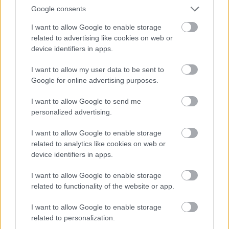
Google consents
ELŐZŐ POSZT
I want to allow Google to enable storage
A feleségem magára hagyott a vak
related to advertising like cookies on web or
újszülött ikreinkkel – 18 év múlva visszajött,
device identifiers in apps.
és egyetlen kegyetlen feltételt szabott
I want to allow my user data to be sent to
Google for online advertising purposes.
I want to allow Google to send me
personalized advertising.
KÖVETKEZŐ POSZT
I want to allow Google to enable storage
A férjem naponta bántott… Egy nap
related to analytics like cookies on web or
elájultam, kórházba vitt, és azt hazudta,
device identifiers in apps.
leestem a lépcsőn. De amikor az orvos
I want to allow Google to enable storage
meglátta a…
related to functionality of the website or app.
I want to allow Google to enable storage
related to personalization.