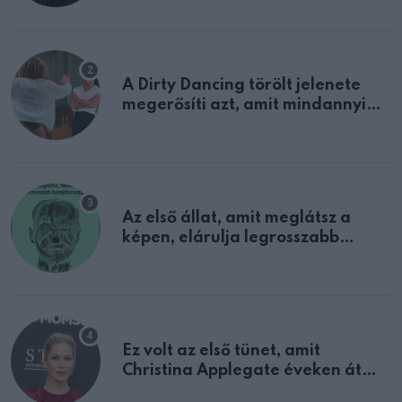
A Dirty Dancing törölt jelenete
megerősíti azt, amit mindannyian
sejtettünk
Az első állat, amit meglátsz a
képen, elárulja legrosszabb
tulajdonságodat
Ez volt az első tünet, amit
Christina Applegate éveken át
félreértett, pedig a szklerózis