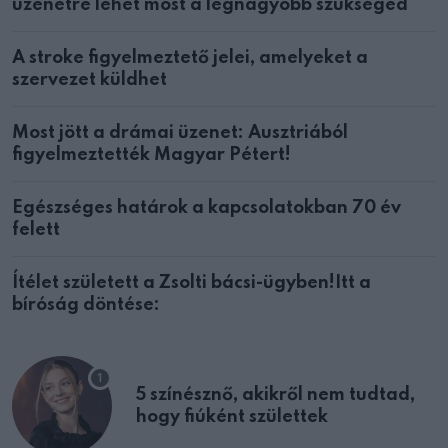
üzenetre lehet most a legnagyobb szükséged
A stroke figyelmeztető jelei, amelyeket a
szervezet küldhet
Most jött a drámai üzenet: Ausztriából
figyelmeztették Magyar Pétert!
Egészséges határok a kapcsolatokban 70 év
felett
Ítélet született a Zsolti bácsi-ügyben!Itt a
bíróság döntése:
5 színésznő, akikről nem tudtad,
hogy fiúként születtek