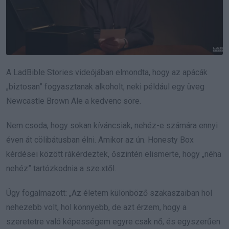
A LadBible Stories videójában elmondta, hogy az apácák
„biztosan” fogyasztanak alkoholt, neki például egy üveg
Newcastle Brown Ale a kedvenc söre.
Nem csoda, hogy sokan kíváncsiak, nehéz-e számára ennyi
éven át cölibátusban élni. Amikor az ún. Honesty Box
kérdései között rákérdeztek, őszintén elismerte, hogy „néha
nehéz” tartózkodnia a sze.xtől.
Úgy fogalmazott: „Az életem különböző szakaszaiban hol
nehezebb volt, hol könnyebb, de azt érzem, hogy a
szeretetre való képességem egyre csak nő, és egyszerűen