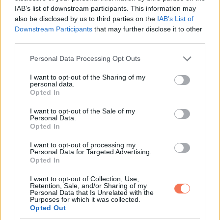
kérdésről” beszélt: mit gondol a katolikus egyházon belüli
IAB’s list of downstream participants. This information may
korrupcióról és a bántalmazási botrányokról.
also be disclosed by us to third parties on the
IAB’s List of
Downstream Participants
that may further disclose it to other
third parties.
„Szégyellem ezt” kezdte. „Nagyon sajnálom, és mélyen
elszomorít. Imádkozom azokért, akiket a katolikus egyház
Please note that this website/app uses one or more Google
Personal Data Processing Opt Outs
services and may gather and store information including but
képviselői bántottak, és remélem, hogy ha eddig nem is,
not limited to your visit or usage behaviour. You may click to
I want to opt-out of the Sharing of my
most végre meghallgatják őket, és gondoskodnak róluk.”
personal data.
grant or deny consent to Google and its third-party tags to
Opted In
use your data for below specified purposes in below Google
consent section.
I want to opt-out of the Sale of my
Personal Data.
Opted In
Oszd meg ezt a posztot:
I want to opt-out of processing my
Personal Data for Targeted Advertising.
Opted In
Whatsapp
Reddit
Share
via
I want to opt-out of Collection, Use,
Retention, Sale, and/or Sharing of my
Email
Personal Data that Is Unrelated with the
Purposes for which it was collected.
Opted Out