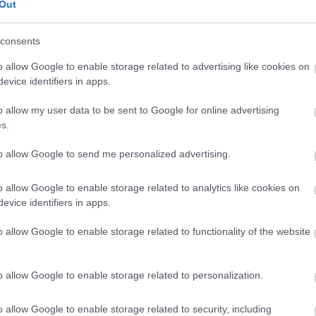
Out
nd beugrott a tóba.
consents
o allow Google to enable storage related to advertising like cookies on
evice identifiers in apps.
o allow my user data to be sent to Google for online advertising
s.
to allow Google to send me personalized advertising.
o allow Google to enable storage related to analytics like cookies on
evice identifiers in apps.
o allow Google to enable storage related to functionality of the website
KÖVETKEZŐ POS
o allow Google to enable storage related to personalization.
Mintha a 2 kép ugyanarról a n
készült volna. De nézd, ki ül mellette
o allow Google to enable storage related to security, including
évvel kés