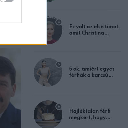
tulajdonságodat
Ez volt az első tünet,
amit Christina
Applegate éveken
át félreértett, pedig
a szklerózis
multiplex
egyértelmű jele volt
5 ok, amiért egyes
férfiak a karcsú
nőket részesítik
előnyben
Hajléktalan férfi
megkért, hogy
vegyek neki kávét a