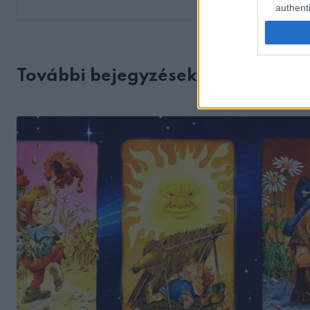
authenti
További bejegyzések