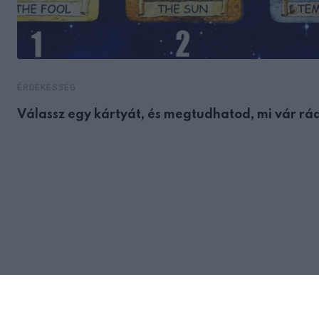
ÉRDEKESSÉG
Válassz egy kártyát, és megtudhatod, mi vár rá