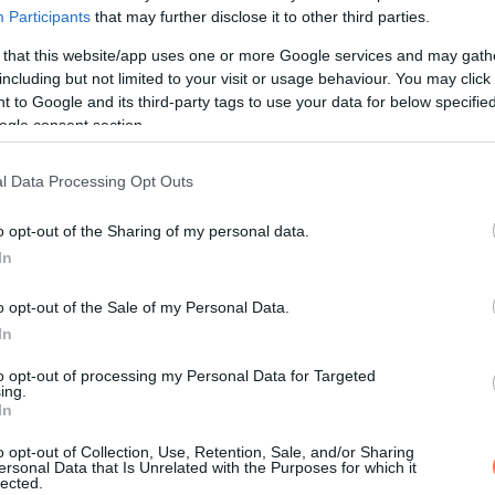
 apját, egyik kezében egy pohár bor, m
Participants
that may further disclose it to other third parties.
 that this website/app uses one or more Google services and may gath
including but not limited to your visit or usage behaviour. You may click 
 to Google and its third-party tags to use your data for below specifi
ogle consent section.
l Data Processing Opt Outs
, ám a válogatós lány kikosaraz mindenki
o opt-out of the Sharing of my personal data.
In
lehet kérő, még a koldus is.
jelentkezik kérőnek.
o opt-out of the Sale of my Personal Data.
In
rálylány, hogy menjenek le a tópartra sé
to opt-out of processing my Personal Data for Targeted
 a gyűrűjét és bedobta a tóba, majd ezt
ing.
In
o opt-out of Collection, Use, Retention, Sale, and/or Sharing
ersonal Data that Is Unrelated with the Purposes for which it
 szegény legény így is tett.
lected.