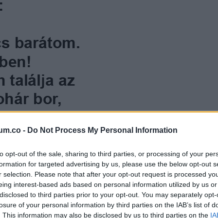
um.co -
Do Not Process My Personal Information
yon meglát egy vibrátort:
to opt-out of the sale, sharing to third parties, or processing of your per
formation for targeted advertising by us, please use the below opt-out s
r selection. Please note that after your opt-out request is processed y
eing interest-based ads based on personal information utilized by us or
. Kell valami öröm az életemben!
disclosed to third parties prior to your opt-out. You may separately opt-
losure of your personal information by third parties on the IAB’s list of
. This information may also be disclosed by us to third parties on the
IA