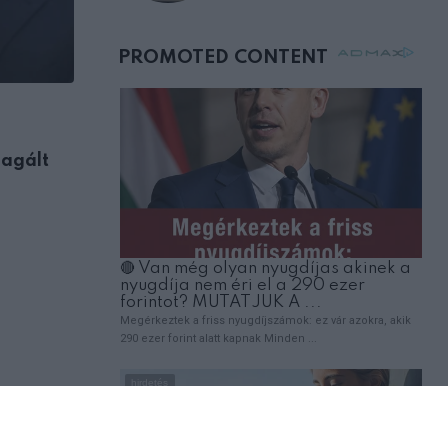
születésnapján –
órákkal később
mellettem ült az első
osztályon
ÉRDEKESSÉG
eagált
Amit a banánról tudni érdemes, mielőt