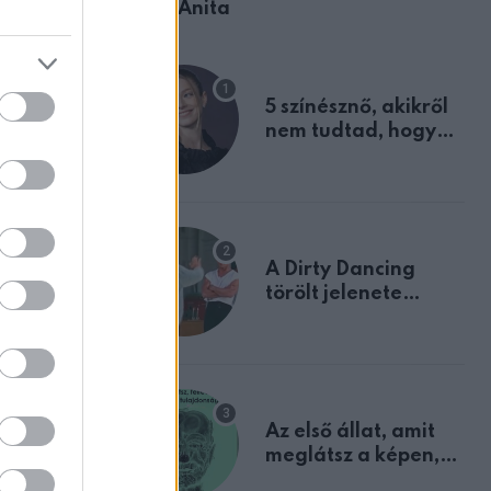
Ábel Anita
5 színésznő, akikről
nem tudtad, hogy
fiúként születtek
A Dirty Dancing
törölt jelenete
megerősíti azt, amit
mindannyian
sejtettünk
ZT
Az első állat, amit
őről
meglátsz a képen,
 100
elárulja legrosszabb
őbb.