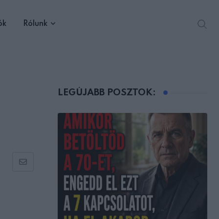
ók
Rólunk
LEGÚJABB POSZTOK:
Share
via
Email