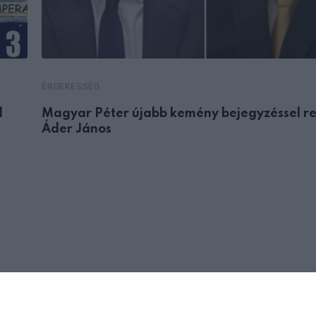
ÉRDEKESSÉG
d
Magyar Péter újabb kemény bejegyzéssel r
Áder János