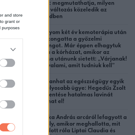
ásik
közül: megmutathatja, milyen
nagy változás közeledik az
er and store
életedben
to grant or
ed purposes
A lányom két év kemoterápia után
megkongatta a győzelmi
harangot. Már éppen elhagytuk
volna a kórházat, amikor az
orvosa utánunk sietett: „Várjanak!
t.
Van valami, amit tudniuk kell”
Robbanhat az egészségügy egyik
legsúlyosabb ügye: Hegedűs Zsolt
feljelentése hatalmas lavinát
tálni.
indíthat el!
Csonka András arcáról lefagyott a
mosoly, amikor meghallotta, mit
mondott róla Liptai Claudia és