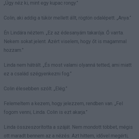
„Úgy néz ki, mint egy kupac rongy.”
Colin, aki addig a tükör mellett állt, rögtön odalépett. „Anya.”
Én Lindára néztem. „Ez az édesanyám takarója. Ő varrta.
Nekem sokat jelent. Azért viselem, hogy őt is magammal
hozzam.”
Linda nem hátrált. „És most valami olyanná tetted, ami miatt
ez a család szégyenkezni fog.”
Colin élesebben szólt. „Elég.”
Felemeltem a kezem, hogy jelezzem, rendben van. „Fel
fogom venni, Linda. Colin is ezt akarja.”
Linda összeszorította a száját. Nem mondott többet, mégis
ott maradt bennem az a nézés. Azt hittem, idővel megérti,