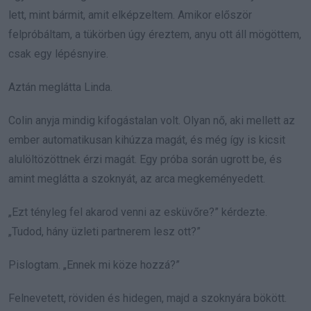
lett, mint bármit, amit elképzeltem. Amikor először
felpróbáltam, a tükörben úgy éreztem, anyu ott áll mögöttem,
csak egy lépésnyire.
Aztán meglátta Linda.
Colin anyja mindig kifogástalan volt. Olyan nő, aki mellett az
ember automatikusan kihúzza magát, és még így is kicsit
alulöltözöttnek érzi magát. Egy próba során ugrott be, és
amint meglátta a szoknyát, az arca megkeményedett.
„Ezt tényleg fel akarod venni az esküvőre?” kérdezte.
„Tudod, hány üzleti partnerem lesz ott?”
Pislogtam. „Ennek mi köze hozzá?”
Felnevetett, röviden és hidegen, majd a szoknyára bökött.