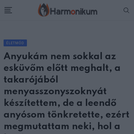
Skip
to
content
ÉLETMÓD
Anyukám nem sokkal az
esküvőm előtt meghalt, a
takarójából
menyasszonyszoknyát
készítettem, de a leendő
anyósom tönkretette, ezért
megmutattam neki, hol a