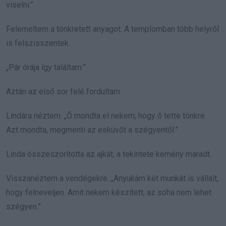
viselni.”
Felemeltem a tönkretett anyagot. A templomban több helyről
is felszisszentek.
„Pár órája így találtam.”
Aztán az első sor felé fordultam.
Lindára néztem. „Ő mondta el nekem, hogy ő tette tönkre.
Azt mondta, megmenti az esküvőt a szégyentől.”
Linda összeszorította az ajkát, a tekintete kemény maradt.
Visszanéztem a vendégekre. „Anyukám két munkát is vállalt,
hogy felneveljen. Amit nekem készített, az soha nem lehet
szégyen.”