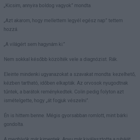
„Kicsim, annyira boldog vagyok” mondta.
„Azt akarom, hogy mellettem legyél egész nap” tettem
hozzá.
„A világért sem hagynám ki.”
Nem sokkal később közölték vele a diagnózist. Rák.
Eleinte mindenki ugyanazokat a szavakat mondta: kezelhető,
kézben tartható, időben elkapták. Az orvosok nyugodtnak
tűntek, a barátok reménykedtek. Colin pedig folyton azt
ismételgette, hogy „át fogjuk vészelni”.
Én is hittem benne. Mégis gyorsabban romlott, mint bárki
gondolta.
A meghívók már kimentek. Anyu már kiválasztotta a ruháját.