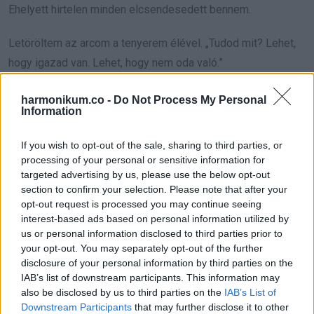
Ehelyett hirtelen minden elcsendesedett bennem.
Letöröltem az arcom a tenyerem élével. „Tudod mit? Lehet,
hogy igazad van. Lehet, hogy nem oda való.”
A mosolya egy árnyalatnyit szélesebb lett. „Örülök, hogy
harmonikum.co -
Do Not Process My Personal
Information
végre józanul gondolkodsz.”
If you wish to opt-out of the sale, sharing to third parties, or
Óvatosan összeszedtem a szétcsúfított szoknyát, mintha
processing of your personal or sensitive information for
még mindig törékeny lenne. Felálltam. „Akkor változtatunk
targeted advertising by us, please use the below opt-out
pár dolgon.”
section to confirm your selection. Please note that after your
opt-out request is processed you may continue seeing
interest-based ads based on personal information utilized by
Elsétáltam mellette.
us or personal information disclosed to third parties prior to
your opt-out. You may separately opt-out of the further
A szervező felnézett, amikor letettem elé az anyagot az
disclosure of your personal information by third parties on the
asztalra.
IAB’s list of downstream participants. This information may
also be disclosed by us to third parties on the
IAB’s List of
Downstream Participants
that may further disclose it to other
„Mi történt?”