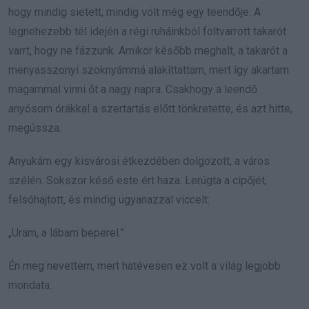
hogy mindig sietett, mindig volt még egy teendője. A
legnehezebb tél idején a régi ruháinkból foltvarrott takarót
varrt, hogy ne fázzunk. Amikor később meghalt, a takarót a
menyasszonyi szoknyámmá alakíttattam, mert így akartam
magammal vinni őt a nagy napra. Csakhogy a leendő
anyósom órákkal a szertartás előtt tönkretette, és azt hitte,
megússza.
Anyukám egy kisvárosi étkezdében dolgozott, a város
szélén. Sokszor késő este ért haza. Lerúgta a cipőjét,
felsóhajtott, és mindig ugyanazzal viccelt:
„Uram, a lábam beperel.”
Én meg nevettem, mert hatévesen ez volt a világ legjobb
mondata.