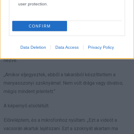
user protection.
Képek váltották egymást.
„Volt olyan tél, amikor alig tudtunk fűteni. Ezért anyukám régi
CONFIRM
ruhákból takarót varrt. Melegen tartott. Biztonságot adott.”
A végén megjelent az utolsó fotó, amin a próbán viselem a
Data Deletion
Data Access
Privacy Policy
szoknyát, a kezem a szám előtt, sírok a tükörképemre
nézve.
„Amikor eljegyeztek, ebből a takaróból készíttettem a
menyasszonyi szoknyámat. Nem volt drága vagy divatos,
mégis mindent jelentett.”
A képernyő elsötétült.
Előreléptem, és a mikrofonhoz nyúltam. „Ezt a videót a
vacsorán akartuk lejátszani. Ezt a szoknyát akartam ma