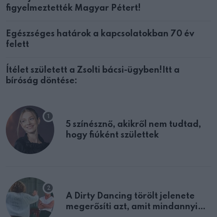
figyelmeztették Magyar Pétert!
Egészséges határok a kapcsolatokban 70 év
felett
Ítélet született a Zsolti bácsi-ügyben!Itt a
bíróság döntése:
5 színésznő, akikről nem tudtad,
hogy fiúként születtek
A Dirty Dancing törölt jelenete
megerősíti azt, amit mindannyian