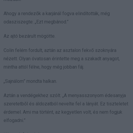
Ahogy a rendezők a karjánál fogva elindították, még
odasziszegte: „Ezt megbánod.”
Az ajtó bezárult mögötte.
Colin felém fordult, aztán az asztalon fekvő szoknyára
nézett. Olyan óvatosan érintette meg a szakadt anyagot,
mintha attól félne, hogy még jobban fáj.
„Sajnálom” mondta halkan.
Aztán a vendégekhez szólt. „A menyasszonyom édesanyja
szeretetből és áldozatból nevelte fel a lányát. Ez tiszteletet
érdemel. Ami ma történt, az kegyetlen volt, és nem fogjuk
elfogadni.”