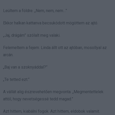
Leültem a földre. „Nem, nem, nem…”
Ekkor halkan kattanva becsukódott mögöttem az ajtó.
„Jaj, drágám” szólalt meg valaki.
Felemeltem a fejem. Linda állt ott az ajtóban, mosollyal az
arcán.
„Baj van a szoknyáddal?”
„Te tetted ezt.”
A vállát alig észrevehetően megvonta. „Megmentettelek
attól, hogy nevetségessé tedd magad.”
Azt hittem, kiabálni fogok. Azt hittem, eldobok valamit.