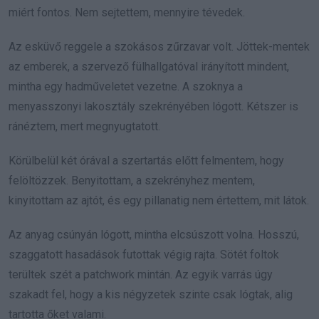
miért fontos. Nem sejtettem, mennyire tévedek.
Az esküvő reggele a szokásos zűrzavar volt. Jöttek-mentek
az emberek, a szervező fülhallgatóval irányított mindent,
mintha egy hadműveletet vezetne. A szoknya a
menyasszonyi lakosztály szekrényében lógott. Kétszer is
ránéztem, mert megnyugtatott.
Körülbelül két órával a szertartás előtt felmentem, hogy
felöltözzek. Benyitottam, a szekrényhez mentem,
kinyitottam az ajtót, és egy pillanatig nem értettem, mit látok.
Az anyag csúnyán lógott, mintha elcsúszott volna. Hosszú,
szaggatott hasadások futottak végig rajta. Sötét foltok
terültek szét a patchwork mintán. Az egyik varrás úgy
szakadt fel, hogy a kis négyzetek szinte csak lógtak, alig
tartotta őket valami.