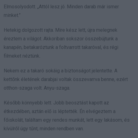
Elmosolyodott. „Attól lesz jó. Minden darab már ismer
minket.”
Hetekig dolgozott rajta. Mire kész lett, újra melegnek
éreztem a világot. Akkoriban sokszor összebújtunk a
kanapén, betakaróztunk a foltvarrott takaróval, és régi
filmeket néztünk.
Nekem ez a takaró sokáig a biztonságot jelentette. A
kettőnk életének darabjai voltak összevarrva benne, ezért
otthon-szaga volt. Anyu-szaga.
Később könnyebb lett. Jobb beosztást kapott az
étkezdében, aztán elő is léptették. Én elvégeztem a
főiskolát, találtam egy rendes munkát, lett egy lakásom, és
kívülről úgy tűnt, minden rendben van.