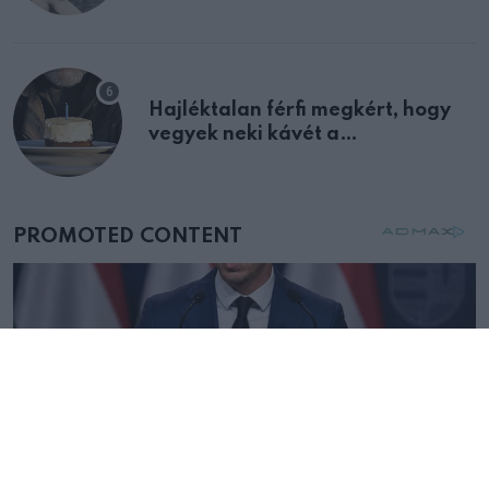
Hajléktalan férfi megkért, hogy
vegyek neki kávét a
születésnapján – órákkal később
mellettem ült az első osztályon