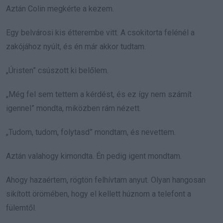
Aztán Colin megkérte a kezem.
Egy belvárosi kis étterembe vitt. A csokitorta felénél a
zakójához nyúlt, és én már akkor tudtam.
„Úristen” csúszott ki belőlem.
„Még fel sem tettem a kérdést, és ez így nem számít
igennel” mondta, miközben rám nézett.
„Tudom, tudom, folytasd” mondtam, és nevettem.
Aztán valahogy kimondta. Én pedig igent mondtam.
Ahogy hazaértem, rögtön felhívtam anyut. Olyan hangosan
sikított örömében, hogy el kellett húznom a telefont a
fülemtől.