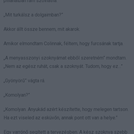
pillanatban rám szólhatna:
„Mit turkálsz a dolgaimban?”
Akkor állt össze bennem, mit akarok.
Amikor elmondtam Colinnak, féltem, hogy furcsának tartja.
„A menyasszonyi szoknyámat ebből szeretném” mondtam.
„Nem az egész ruhát, csak a szoknyát. Tudom, hogy ez…”
„Gyönyörű” vágta rá.
„Komolyan?”
„Komolyan. Anyukád azért készítette, hogy melegen tartson.
Ha ezt viseled az esküvőn, annak pont ott van a helye.”
Egy varrónő segített a tervezésben. A kész szoknya szebb