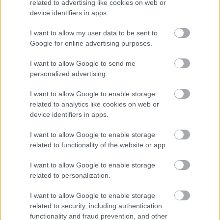
related to advertising like cookies on web or
Az oltárnál Colin mosolya elhalványult. Zavartan hajolt felém.
device identifiers in apps.
I want to allow my user data to be sent to
„Mi történt?” súgta.
Google for online advertising purposes.
„Mindjárt megérted” feleltem.
I want to allow Google to send me
personalized advertising.
A szoknyát óvatosan ráterítettem a mellettünk álló kis
I want to allow Google to enable storage
asztalra, aztán a hangosító felé intettem. A zene elhalkult, és
related to analytics like cookies on web or
egy lágy zongoradallam indult el.
device identifiers in apps.
Mögöttünk a kivetítő felvillant. Az első képen anyu a
I want to allow Google to enable storage
related to functionality of the website or app.
konyhánkban nevetett, és egy félig kész takarót tartott a
kezében. A vendégek között végigfutott egy halk moraj.
I want to allow Google to enable storage
related to personalization.
A felvételen az én hangom szólt.
I want to allow Google to enable storage
related to security, including authentication
„Amikor felnőttem, csak anyukám és én voltunk.”
functionality and fraud prevention, and other