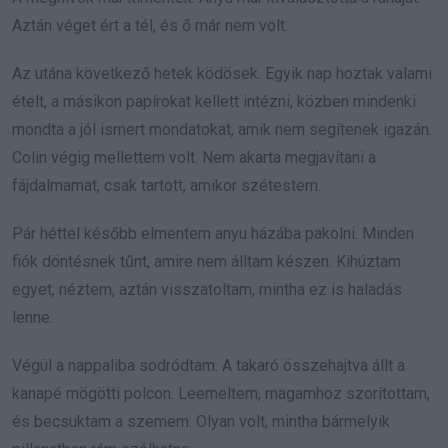
Aztán véget ért a tél, és ő már nem volt.
Az utána következő hetek ködösek. Egyik nap hoztak valami
ételt, a másikon papírokat kellett intézni, közben mindenki
mondta a jól ismert mondatokat, amik nem segítenek igazán.
Colin végig mellettem volt. Nem akarta megjavítani a
fájdalmamat, csak tartott, amikor szétestem.
Pár héttel később elmentem anyu házába pakolni. Minden
fiók döntésnek tűnt, amire nem álltam készen. Kihúztam
egyet, néztem, aztán visszatoltam, mintha ez is haladás
lenne.
Végül a nappaliba sodródtam. A takaró összehajtva állt a
kanapé mögötti polcon. Leemeltem, magamhoz szorítottam,
és becsuktam a szemem. Olyan volt, mintha bármelyik