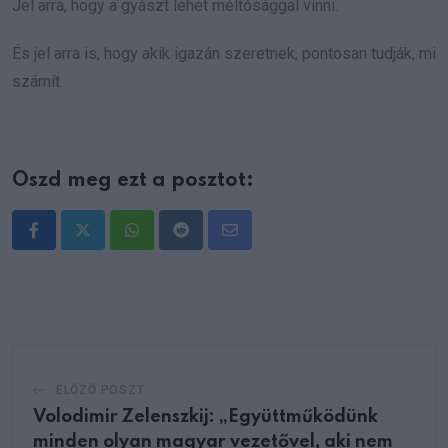
Jel arra, hogy a gyászt lehet méltósággal vinni.
És jel arra is, hogy akik igazán szeretnek, pontosan tudják, mi
számít.
Oszd meg ezt a posztot:
Whatsapp
Reddit
Share
via
Email
ELŐZŐ POSZT
Volodimir Zelenszkij: „Együttműködünk
minden olyan magyar vezetővel, aki nem