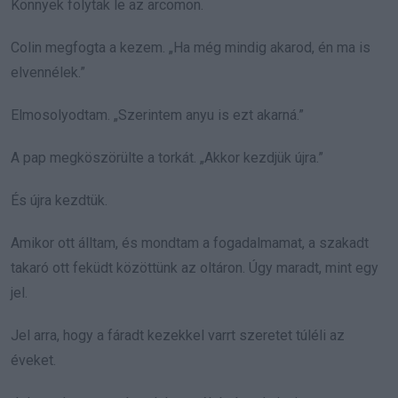
Könnyek folytak le az arcomon.
Colin megfogta a kezem. „Ha még mindig akarod, én ma is
elvennélek.”
Elmosolyodtam. „Szerintem anyu is ezt akarná.”
A pap megköszörülte a torkát. „Akkor kezdjük újra.”
És újra kezdtük.
Amikor ott álltam, és mondtam a fogadalmamat, a szakadt
takaró ott feküdt közöttünk az oltáron. Úgy maradt, mint egy
jel.
Jel arra, hogy a fáradt kezekkel varrt szeretet túléli az
éveket.