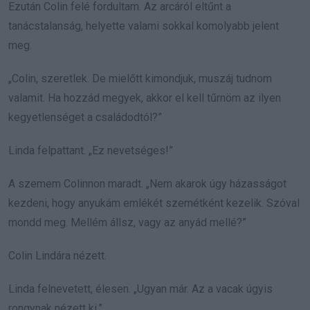
Ezután Colin felé fordultam. Az arcáról eltűnt a
tanácstalanság, helyette valami sokkal komolyabb jelent
meg.
„Colin, szeretlek. De mielőtt kimondjuk, muszáj tudnom
valamit. Ha hozzád megyek, akkor el kell tűrnöm az ilyen
kegyetlenséget a családodtól?”
Linda felpattant. „Ez nevetséges!”
A szemem Colinnon maradt. „Nem akarok úgy házasságot
kezdeni, hogy anyukám emlékét szemétként kezelik. Szóval
mondd meg. Mellém állsz, vagy az anyád mellé?”
Colin Lindára nézett.
Linda felnevetett, élesen. „Ugyan már. Az a vacak úgyis
rongynak nézett ki.”