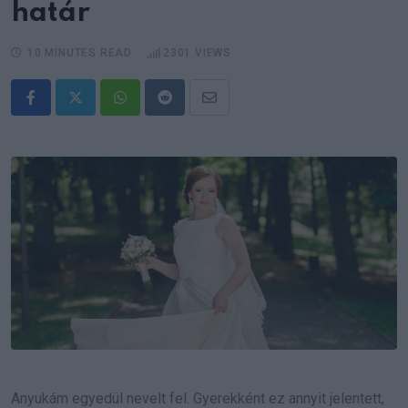
határ
10 MINUTES READ
2301
VIEWS
Whatsapp
Reddit
Share
via
Email
Anyukám egyedül nevelt fel. Gyerekként ez annyit jelentett,