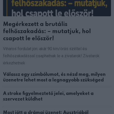
Megérkezett a brutális
felhőszakadás: – mutatjuk, hol
csapott le először!
Viharos fordulat jön: akár 90 km/órás széllel és
felhőszakadással csaphatnak le a zivatarok! Zivatarok
érkezhetnek
Válassz egy szimbólumot, és nézd meg, milyen
üzenetre lehet most a legnagyobb szükséged
A stroke figyelmeztető jelei, amelyeket a
szervezet küldhet
Most jött a drámai üzenet: Ausztriából