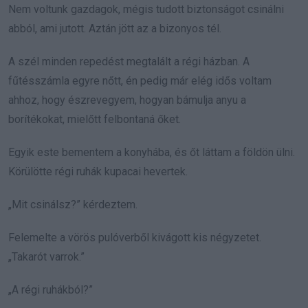
Nem voltunk gazdagok, mégis tudott biztonságot csinálni
abból, ami jutott. Aztán jött az a bizonyos tél.
A szél minden repedést megtalált a régi házban. A
fűtésszámla egyre nőtt, én pedig már elég idős voltam
ahhoz, hogy észrevegyem, hogyan bámulja anyu a
borítékokat, mielőtt felbontaná őket.
Egyik este bementem a konyhába, és őt láttam a földön ülni.
Körülötte régi ruhák kupacai hevertek.
„Mit csinálsz?” kérdeztem.
Felemelte a vörös pulóverből kivágott kis négyzetet.
„Takarót varrok.”
„A régi ruhákból?”