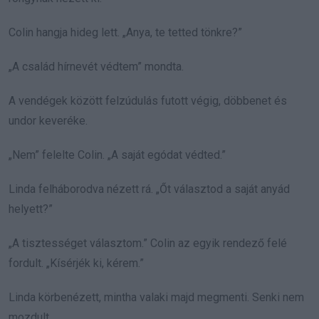
Colin hangja hideg lett. „Anya, te tetted tönkre?”
„A család hírnevét védtem” mondta.
A vendégek között felzúdulás futott végig, döbbenet és
undor keveréke.
„Nem” felelte Colin. „A saját egódat védted.”
Linda felháborodva nézett rá. „Őt választod a saját anyád
helyett?”
„A tisztességet választom.” Colin az egyik rendező felé
fordult. „Kísérjék ki, kérem.”
Linda körbenézett, mintha valaki majd megmenti. Senki nem
mozdult.