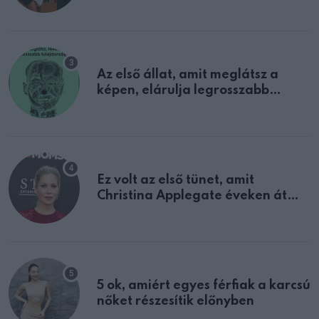
sejtettünk
Az első állat, amit meglátsz a
képen, elárulja legrosszabb
tulajdonságodat
Ez volt az első tünet, amit
Christina Applegate éveken át
félreértett, pedig a szklerózis
multiplex egyértelmű jele volt
5 ok, amiért egyes férfiak a karcsú
nőket részesítik előnyben