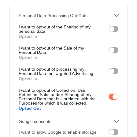
third parties.
Közelebb hajoltam. „Segítened kell.”
Please note that this website/app uses one or more Google
Personal Data Processing Opt Outs
services and may gather and store information including but
not limited to your visit or usage behaviour. You may click to
I want to opt-out of the Sharing of my
Amikor elmondtam a tervet, csak egyet kérdezett.
personal data.
grant or deny consent to Google and its third-party tags to
Opted In
use your data for below specified purposes in below Google
„Biztos vagy benne?”
consent section.
I want to opt-out of the Sale of my
Personal Data.
„Igen” mondtam. „Teljesen.”
Opted In
I want to opt-out of processing my
Amikor kinyíltak a templom ajtajai, a teremben már az első
Personal Data for Targeted Advertising.
Opted In
lépéseim előtt csend lett. Egy egyszerű, elefántcsontszínű
ruhát viseltem, amit a szervező tartaléknak tett félre. A
I want to opt-out of Collection, Use,
Retention, Sale, and/or Sharing of my
szétvágott quilt-szoknyát a karomban vittem.
Personal Data that Is Unrelated with the
Purposes for which it was collected.
Opted Out
A foltok itt-ott lógtak, a foltok és a szakadás a fényben is
látszott. Ahogy haladtam előre, suttogás futott végig a
Google consents
padsorok között.
I want to allow Google to enable storage