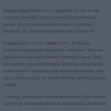
Másnap reggel tizenhét nem fogadott hívás várt, és egy
Facebook-értesítés, amitől azonnal felment bennem a
pumpa. Juliette hosszú posztot írt arról a „szívtelen
menyéről”, aki „elrontotta a gyerekeknek a július 4-ét”.
A bejegyzésben ez állt, többek között: „A menyem
tönkretette a negyedike ünnepét az unokáimnak. Nem volt
hajlandó enni adni nekik. Ellenem fordította a fiamat. Soha
nem éreztem még ekkora árulást. Mi mindig szeretetet és
örömöt vittünk a családba, soha semmit nem kértünk, csak
egy kis kedvességet. De vannak emberek, akik egyszerűen
hidegek.”
Csakhogy Juliette egy fontos dolgot elnézett. Nem számolt
azzal, hogy én mindent lefotózok, és elteszem a számlákat.