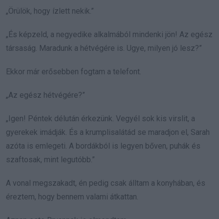
„Örülök, hogy ízlett nekik.”
„És képzeld, a negyedike alkalmából mindenki jön! Az egész
társaság. Maradunk a hétvégére is. Ugye, milyen jó lesz?”
Ekkor már erősebben fogtam a telefont.
„Az egész hétvégére?”
„Igen! Péntek délután érkezünk. Vegyél sok kis virslit, a
gyerekek imádják. És a krumplisalátád se maradjon el, Sarah
azóta is emlegeti. A bordákból is legyen bőven, puhák és
szaftosak, mint legutóbb.”
A vonal megszakadt, én pedig csak álltam a konyhában, és
éreztem, hogy bennem valami átkattan.