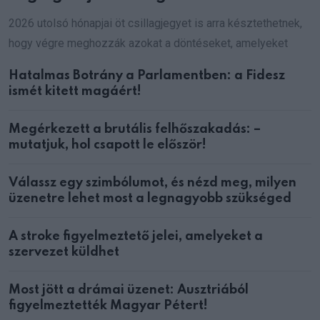
2026 utolsó hónapjai öt csillagjegyet is arra késztethetnek,
hogy végre meghozzák azokat a döntéseket, amelyeket
Hatalmas Botrány a Parlamentben: a Fidesz
ismét kitett magáért!
Megérkezett a brutális felhőszakadás: –
mutatjuk, hol csapott le először!
Válassz egy szimbólumot, és nézd meg, milyen
üzenetre lehet most a legnagyobb szükséged
A stroke figyelmeztető jelei, amelyeket a
szervezet küldhet
Most jött a drámai üzenet: Ausztriából
figyelmeztették Magyar Pétert!