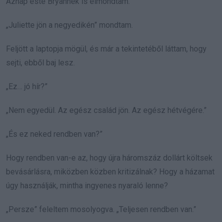
Aznap este Bryannek is elmondtam.
„Juliette jön a negyedikén” mondtam.
Feljött a laptopja mögül, és már a tekintetéből láttam, hogy
sejti, ebből baj lesz.
„Ez… jó hír?”
„Nem egyedül. Az egész család jön. Az egész hétvégére.”
„És ez neked rendben van?”
Hogy rendben van-e az, hogy újra háromszáz dollárt költsek
bevásárlásra, miközben közben kritizálnak? Hogy a házamat
úgy használják, mintha ingyenes nyaraló lenne?
„Persze” feleltem mosolyogva. „Teljesen rendben van.”