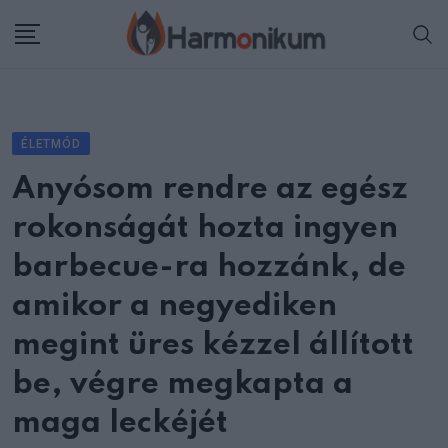
Skip
to
content
ÉLETMÓD
Anyósom rendre az egész
rokonságát hozta ingyen
barbecue-ra hozzánk, de
amikor a negyediken
megint üres kézzel állított
be, végre megkapta a
maga leckéjét