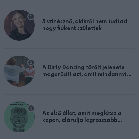
5 színésznő, akikről nem tudtad,
hogy fiúként születtek
A Dirty Dancing törölt jelenete
megerősíti azt, amit mindannyian
sejtettünk
Az első állat, amit meglátsz a
képen, elárulja legrosszabb
tulajdonságodat