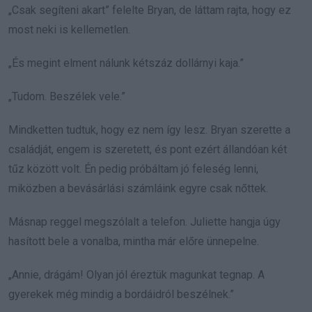
„Csak segíteni akart” felelte Bryan, de láttam rajta, hogy ez
most neki is kellemetlen.
„És megint elment nálunk kétszáz dollárnyi kaja.”
„Tudom. Beszélek vele.”
Mindketten tudtuk, hogy ez nem így lesz. Bryan szerette a
családját, engem is szeretett, és pont ezért állandóan két
tűz között volt. Én pedig próbáltam jó feleség lenni,
miközben a bevásárlási számláink egyre csak nőttek.
Másnap reggel megszólalt a telefon. Juliette hangja úgy
hasított bele a vonalba, mintha már előre ünnepelne.
„Annie, drágám! Olyan jól éreztük magunkat tegnap. A
gyerekek még mindig a bordáidról beszélnek.”