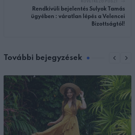
KÖVETKEZŐ POSZT
Rendkívüli bejelentés Sulyok Tamás
ügyében : váratlan lépés a Velencei
Bizottságtól!
További bejegyzések