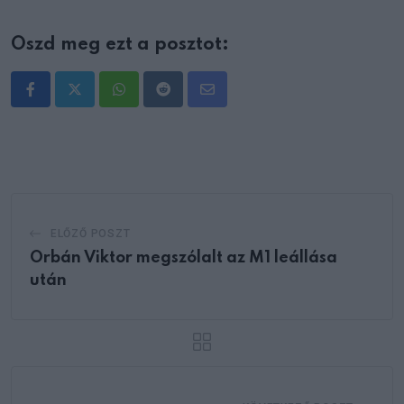
Oszd meg ezt a posztot:
Whatsapp
Reddit
Share
via
Email
ELŐZŐ POSZT
Orbán Viktor megszólalt az M1 leállása
után