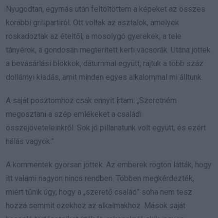
Nyugodtan, egymás után feltöltöttem a képeket az összes
korábbi grillpartiról. Ott voltak az asztalok, amelyek
roskadoztak az ételtől, a mosolygó gyerekek, a tele
tányérok, a gondosan megterített kerti vacsorák. Utána jöttek
a bevásárlási blokkok, dátummal együtt, rajtuk a több száz
dollárnyi kiadás, amit minden egyes alkalommal mi álltunk.
A saját posztomhoz csak ennyit írtam: „Szeretném
megosztani a szép emlékeket a családi
összejöveteleinkről. Sok jó pillanatunk volt együtt, és ezért
hálás vagyok.”
A kommentek gyorsan jöttek. Az emberek rögtön látták, hogy
itt valami nagyon nincs rendben. Többen megkérdezték,
miért tűnik úgy, hogy a „szerető család” soha nem tesz
hozzá semmit ezekhez az alkalmakhoz. Mások saját