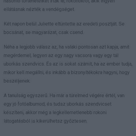
hasonló történeteiket írták le, rokonokról, akik ingyen
ellátásnak nézték a vendégséget.
Két napon belül Juliette eltüntette az eredeti posztját. Se
bocsánat, se magyarázat, csak csend.
Néha a legjobb válasz az, ha valaki pontosan azt kapja, amit
megérdemel, legyen az egy nagy vacsora vagy egy tál
uborkás szendvics. És az is sokat számít, ha az ember tudja,
mikor kell megállni, és inkább a bizonyítékokra hagyni, hogy
beszéljenek.
A tanulság egyszerű. Ha már a türelmed végére értél, van
egy jó fotóalbumod, és tudsz uborkás szendvicset
készíteni, akkor még a legkellemetlenebb rokoni
látogatásból is kikerülhetsz győztesen.