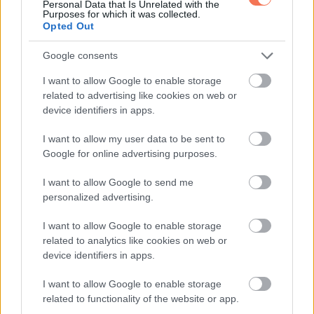
Personal Data that Is Unrelated with the
Purposes for which it was collected.
„De… de…” hebegte Juliette. „Hiszen meghívtál minket!”
Opted Out
„Valójában ti jöttetek megint meghívás nélkül” javítottam ki
Google consents
finoman. „De ne aggódjatok, a gyerekek biztosan
I want to allow Google to enable storage
megszeretik ezeket a szendvicseket is, ha adtok nekik egy
related to advertising like cookies on web or
device identifiers in apps.
esélyt.”
I want to allow my user data to be sent to
A gyerekek persze rögtön elkezdték a saját koncertjüket.
Google for online advertising purposes.
„Hol vannak a virslik?” kiáltotta Tyler.
I want to allow Google to send me
personalized advertising.
„Én hamburgert akarok!” sírt fel Madison.
I want to allow Google to enable storage
related to analytics like cookies on web or
„Ez fűízű!” közölte hároméves Connor, majd elejtette a
device identifiers in apps.
szendvicset. „Ez az uborka ijesztő, anya!”
I want to allow Google to enable storage
related to functionality of the website or app.
Juliette felpattant, a szék olyan hangosan csúszott a