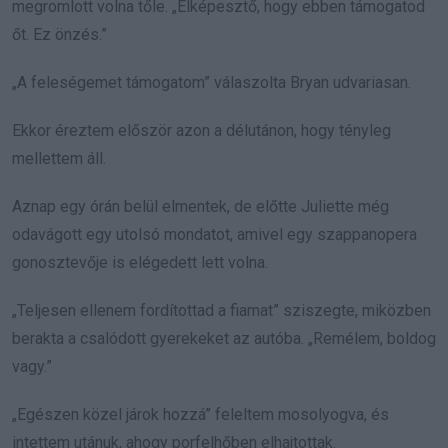
megromlott volna tőle. „Elképesztő, hogy ebben támogatod
őt. Ez önzés.”
„A feleségemet támogatom” válaszolta Bryan udvariasan.
Ekkor éreztem először azon a délutánon, hogy tényleg
mellettem áll.
Aznap egy órán belül elmentek, de előtte Juliette még
odavágott egy utolsó mondatot, amivel egy szappanopera
gonosztevője is elégedett lett volna.
„Teljesen ellenem fordítottad a fiamat” sziszegte, miközben
berakta a csalódott gyerekeket az autóba. „Remélem, boldog
vagy.”
„Egészen közel járok hozzá” feleltem mosolyogva, és
intettem utánuk, ahogy porfelhőben elhajtottak.