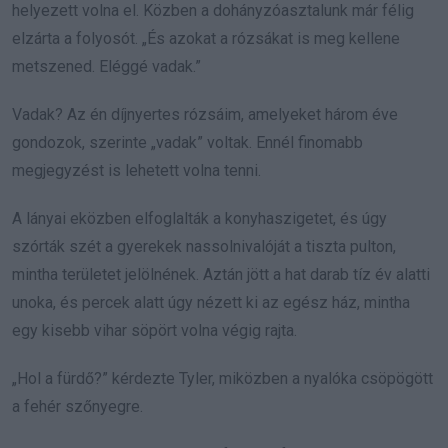
helyezett volna el. Közben a dohányzóasztalunk már félig
elzárta a folyosót. „És azokat a rózsákat is meg kellene
metszened. Eléggé vadak.”
Vadak? Az én díjnyertes rózsáim, amelyeket három éve
gondozok, szerinte „vadak” voltak. Ennél finomabb
megjegyzést is lehetett volna tenni.
A lányai eközben elfoglalták a konyhaszigetet, és úgy
szórták szét a gyerekek nassolnivalóját a tiszta pulton,
mintha területet jelölnének. Aztán jött a hat darab tíz év alatti
unoka, és percek alatt úgy nézett ki az egész ház, mintha
egy kisebb vihar söpört volna végig rajta.
„Hol a fürdő?” kérdezte Tyler, miközben a nyalóka csöpögött
a fehér szőnyegre.