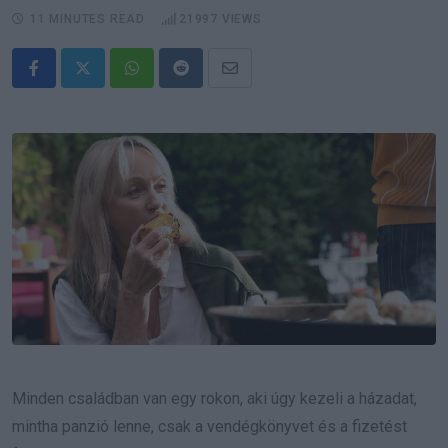
11 MINUTES READ
21997
VIEWS
Whatsapp
Reddit
Share
via
Email
Minden családban van egy rokon, aki úgy kezeli a házadat,
mintha panzió lenne, csak a vendégkönyvet és a fizetést