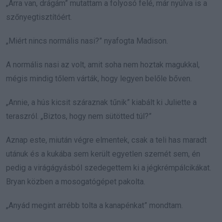
„Arra van, drágám” mutattam a folyosó felé, már nyúlva is a
szőnyegtisztítóért.
„Miért nincs normális nasi?” nyafogta Madison.
A normális nasi az volt, amit soha nem hoztak magukkal,
mégis mindig tőlem várták, hogy legyen belőle bőven.
„Annie, a hús kicsit száraznak tűnik” kiabált ki Juliette a
teraszról. „Biztos, hogy nem sütötted túl?”
Aznap este, miután végre elmentek, csak a teli has maradt
utánuk és a kukába sem került egyetlen szemét sem, én
pedig a virágágyásból szedegettem ki a jégkrémpálcikákat.
Bryan közben a mosogatógépet pakolta.
„Anyád megint arrébb tolta a kanapénkat” mondtam.