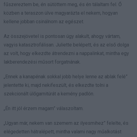
fűszereztem be, én sütöttem meg, és én tálaltam fel. Ő
közben a teraszon ülve magyarázta el nekem, hogyan
kellene jobban csinálnom az egészet.
Az összejövetel is pontosan úgy alakult, ahogy vártam,
vagyis katasztrofálisan. Juliette belépett, és az első dolga
az volt, hogy elkezdte átrendezni a nappalinkat, mintha egy
lakberendezési műsort forgatnának.
„Ennek a kanapénak sokkal jobb helye lenne az ablak felé”
jelentette ki, majd nekifeszült, és elkezdte tolni a
szekcionált ülőgarnitúrát a kemény padlón.
„Én itt jól érzem magam” válaszoltam.
„Ugyan már, nekem van szemem az ilyesmihez” felelte, és
elégedetten hátralépett, mintha valami nagy műalkotást