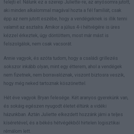
felejti el. Nálunk ez a szerep Juliette-re, az anyósomra jutott,
aki minden alkalommal magával hozta a fél famíliát, csak
épp az nem jutott eszébe, hogy a vendégeknek is illik tenni
valamit az asztalra. Amikor a július 4-i hétvégére is üres
kézzel érkeztek, úgy döntöttem, most már mást is
felszolgálok, nem csak vacsorát.
Annie vagyok, és azóta tudom, hogy a családi grillezés
sokszor inkább olyan, mint egy étterem, ahol a vendégek
nem fizetnek, nem borravalóznak, viszont biztosra veszik,
hogy még neked tartoznak köszönettel.
Hét éve vagyok Bryan felesége. Két aranyos gyerekünk van,
és sokáig egészen nyugodt életet éltünk a vidéki
házunkban. Aztán Juliette elkezdett hozzánk járni a teljes
kíséretével, és a békés hétvégékből hirtelen logisztikai
rémálom lett.