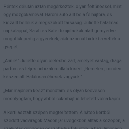
Péntek délután aztán megérkeztek, olyan feltűnéssel, mint
egy mozgókarnevál. Három autó állt be a felhajtóra, és
kiszállt belőlük a megszokott társaság, Juliette hatalmas
napkalappal, Sarah és Kate dizájntáskák alatt görnyedve,
mögöttük pedig a gyerekek, akik azonnal birtokba vették a
gyepet.
„Annie!” Juliette olyan ölelésbe zárt, amelyet vastag, drága
parfüm és teljes önbizalom illata kísért. „Remélem, minden
készen áll. Halálosan éhesek vagyunk.”
„Már majdnem kész” mondtam, és olyan kedvesen
mosolyogtam, hogy abból cukorbajt is lehetett volna kapni.
A kerti asztalt szépen megterítettem. A hátsó kertből
szedett vadvirágok Mason jar üvegekben álltak a közepén, a
szalvéták gondosan összehajtva feküdtek, a házi limonádé