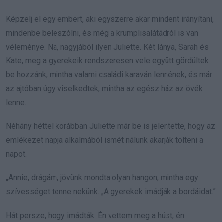
Képzelj el egy embert, aki egyszerre akar mindent irányítani,
mindenbe beleszólni, és még a krumplisalátádról is van
véleménye. Na, nagyjából ilyen Juliette. Két lánya, Sarah és
Kate, meg a gyerekeik rendszeresen vele együtt gördültek
be hozzánk, mintha valami családi karaván lennének, és már
az ajtóban úgy viselkedtek, mintha az egész ház az övék
lenne.
Néhány héttel korábban Juliette már be is jelentette, hogy az
emlékezet napja alkalmából ismét nálunk akarják tölteni a
napot.
„Annie, drágám, jövünk mondta olyan hangon, mintha egy
szívességet tenne nekünk. „A gyerekek imádják a bordáidat.”
Hát persze, hogy imádták. Én vettem meg a húst, én