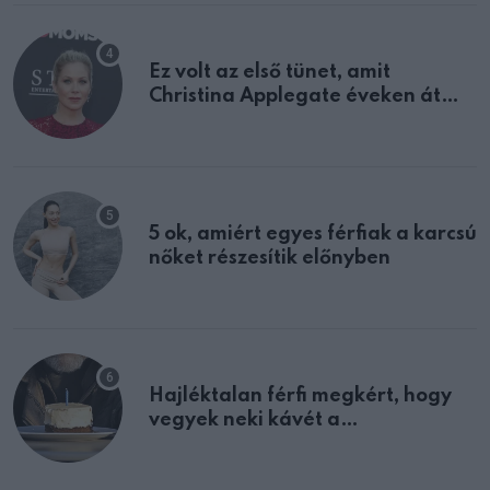
Ez volt az első tünet, amit
Christina Applegate éveken át
félreértett, pedig a szklerózis
multiplex egyértelmű jele volt
5 ok, amiért egyes férfiak a karcsú
nőket részesítik előnyben
Hajléktalan férfi megkért, hogy
vegyek neki kávét a
születésnapján – órákkal később
mellettem ült az első osztályon