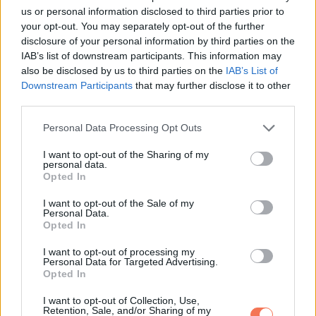
us or personal information disclosed to third parties prior to
your opt-out. You may separately opt-out of the further
A csend, ami ezután beállt, szinte tapintható volt.
disclosure of your personal information by third parties on the
IAB’s list of downstream participants. This information may
Juliette pislogott egyet, aztán kettőt. „Ööö… és hol a
also be disclosed by us to third parties on the
IAB’s List of
barbecue, drágám?”
Downstream Participants
that may further disclose it to other
third parties.
Oldalra billentettem a fejem, és a lehető legártatlanabb
Please note that this website/app uses one or more Google
Personal Data Processing Opt Outs
hangon válaszoltam: „Nem vásároltam be most. Mivel
services and may gather and store information including but
not limited to your visit or usage behaviour. You may click to
I want to opt-out of the Sharing of my
annyira szerettek nálunk barbecue-zni, gondoltam, most ti
personal data.
grant or deny consent to Google and its third-party tags to
hoztok húst.”
Opted In
use your data for below specified purposes in below Google
consent section.
I want to opt-out of the Sale of my
Sarah szája tátva maradt. Kate úgy nézett rám, mintha valami
Personal Data.
Opted In
különösen rossz viccet mondtam volna.
I want to opt-out of processing my
Personal Data for Targeted Advertising.
„Tizenöt percre van egy nagyon jó hentes a Riverview
Opted In
Roadon” folytattam vidáman. „Hatig nyitva vannak. A grill már
I want to opt-out of Collection, Use,
kész, a faszén is a tárolóban van. Csak el kell menni érte.”
Retention, Sale, and/or Sharing of my