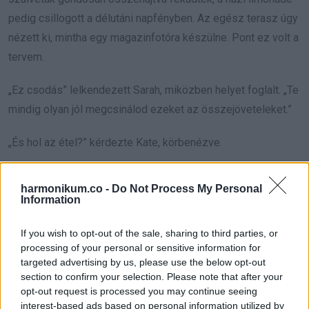
pedig csillogott a délutáni napfényben. Az egész terasz úgy
nézett ki, mintha egy magazinfotóra készülne. Pont ez volt a
tervem.
„Ez csodás” lelkendezett Sarah, miközben helyet foglalt. „Te
mindig olyan jól megcsinálod ezeket az összejöveteleket.”
„És hol az étel?” kérdezte Kate, körbenézve.
„Máris hozom” feleltem, és bementem a konyhába.
harmonikum.co -
Do Not Process My Personal
Information
Pár pillanat múlva egy tálcával tértem vissza, rajta uborkás
szendvicsekkel. A héjukat gondosan levágtam, a falatokat
If you wish to opt-out of the sale, sharing to third parties, or
apró háromszögekre vágtam, melléjük pedig egy kanna
processing of your personal or sensitive information for
targeted advertising by us, please use the below opt-out
langyos fekete teát tettem. Az egész olyan volt, mintha egy
section to confirm your selection. Please note that after your
unalmas délutáni teadélutánról érkezett volna, nem pedig
opt-out request is processed you may continue seeing
egy hosszú hétvégére meghívott, éhes csapatnak.
interest-based ads based on personal information utilized by