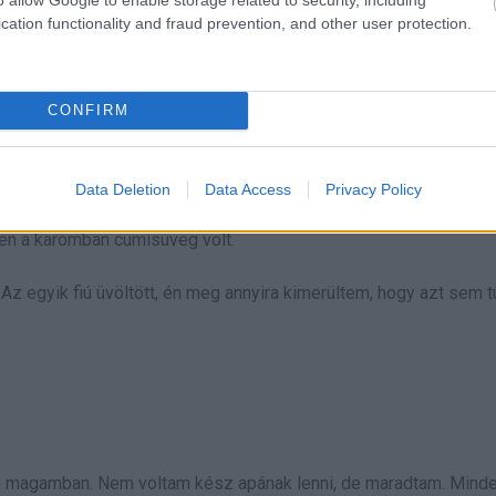
cation functionality and fraud prevention, and other user protection.
ütt csináljuk.”
CONFIRM
Data Deletion
Data Access
Privacy Policy
ak végtelen éjszakai etetések, nappali melók minimálbérért, és p
ben a karomban cumisüveg volt.
z egyik fiú üvöltött, én meg annyira kimerültem, hogy azt sem 
am magamban. Nem voltam kész apának lenni, de maradtam. Mind