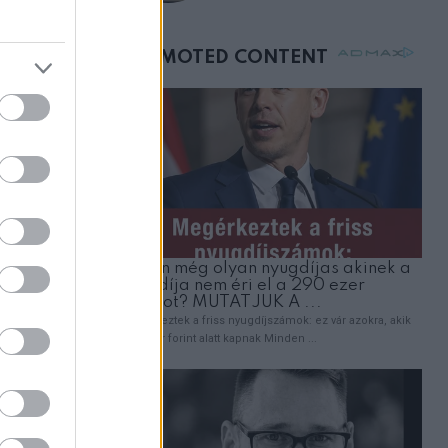
születésnapján –
órákkal később
mellettem ült az első
osztályon
, és nézte
belép,