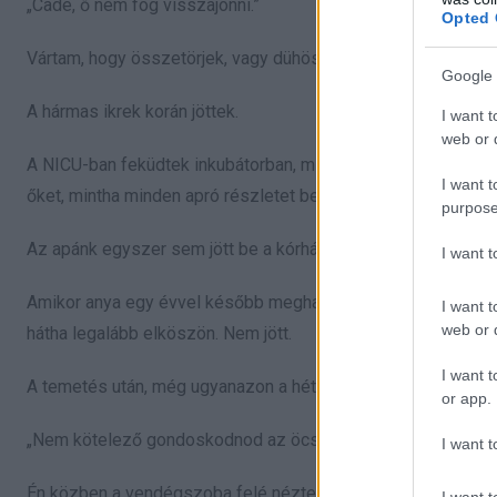
„Cade, ő nem fog visszajönni.”
Opted 
Vártam, hogy összetörjek, vagy dühös legyek. Ehelyett csak
Google 
A hármas ikrek korán jöttek.
I want t
web or d
A NICU-ban feküdtek inkubátorban, mindenhol csövek és vezet
I want t
őket, mintha minden apró részletet be akarna vésni az emlé
purpose
Az apánk egyszer sem jött be a kórházba. Nem telefonált, ne
I want 
Amikor anya egy évvel később meghalt, a temetés csendes vol
I want t
web or d
hátha legalább elköszön. Nem jött.
I want t
A temetés után, még ugyanazon a héten, megjelent a gyámüg
or app.
„Nem kötelező gondoskodnod az öcséidről, Cade”, mondta az 
I want t
Én közben a vendégszoba felé néztem. Három kiságy állt eg
I want t