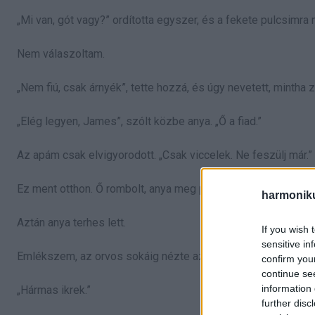
„Mi van, gót vagy?” ordította egyszer, és a fekete pulcsimra 
Nem válaszoltam.
„Nem fiú, csak árnyék”, tette hozzá, és úgy nevetett, mintha 
„Elég legyen, James”, szólt közbe anya. „Ő a fiad.”
Az apám csak elvigyorodott. „Csak viccelek. Ne feszülj már.”
Ez ment otthon. Ő rombolt, anya meg próbált körém falat húzn
harmonik
Aztán anya terhes lett.
If you wish 
sensitive in
Emlékszem, az orvos sokáig nézte az ultrahangot, aztán kim
confirm you
continue se
information 
„Hármas ikrek.”
further disc