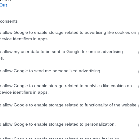
Out
 ürességet éreztem.
consents
o allow Google to enable storage related to advertising like cookies on
evice identifiers in apps.
ékek, gépek lélegeztettek helyettük. Anya órákig állt mellettük
o allow my user data to be sent to Google for online advertising
kezetébe.
s.
m kérdezett rólunk, semmit.
to allow Google to send me personalized advertising.
t és fájdalmasan üres. Folyton a kápolna ajtaját néztem, hátha 
o allow Google to enable storage related to analytics like cookies on
evice identifiers in apps.
o allow Google to enable storage related to functionality of the website
y.
egyik ügyintéző. „18 éves vagy, előtted az élet.”
o allow Google to enable storage related to personalization.
ymás mellett, mindháromban aludt egy baba.
o allow Google to enable storage related to security, including