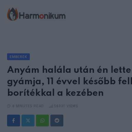
Skip
to
content
EMBEREK
Anyám halála után én lette
gyámja, 11 évvel később fel
borítékkal a kezében
8 MINUTES READ
58331
VIEWS
Whatsapp
Reddit