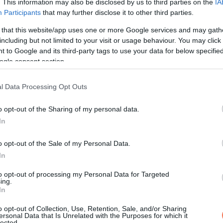
. This information may also be disclosed by us to third parties on the
IA
 addigra már megfordult, és az ajtó felé indult.
Participants
that may further disclose it to other third parties.
 that this website/app uses one or more Google services and may gath
including but not limited to your visit or usage behaviour. You may click 
 to Google and its third-party tags to use your data for below specifi
em anyának, ahogy tudtam. Nem mondta ki, de látszott rajta, hogy f
ogle consent section.
három kicsi jön?
l Data Processing Opt Outs
o opt-out of the Sharing of my personal data.
odtunk ebbe. Aztán már „szövődményekről” beszéltek.
In
dta el, amit kellett. Anya végig csak bólintott. Nem értettem, ho
o opt-out of the Sale of my Personal Data.
m a talaj.
In
to opt-out of processing my Personal Data for Targeted
t. Egy nap nem jött haza, és kész.
ing.
In
o opt-out of Collection, Use, Retention, Sale, and/or Sharing
ersonal Data that Is Unrelated with the Purposes for which it
lected.