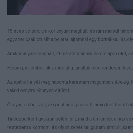
18 éves voltam, amikor anyám meghalt, és rám maradt három 
egyszer csak ott állt a bejárati ajtómnál egy borítékkal, és ol
Amikor anyám meghalt, itt maradt utánunk három apró élet, az
Három pici ember, akik még alig tanultak meg rendesen leveg
Az apánk helyét meg naponta kerestem magamban, évekig. Ne
valaki ennyire könnyen eltűnni.
Ő olyan ember volt, aki pont addig maradt, amíg kárt tudott ok
Tinédzserként gyakran belém állt, mintha én lennék a nap vic
festettem a körmöm, és olyan zenét hallgattam, amit ő „szem