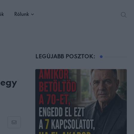
ók
Rólunk
LEGÚJABB POSZTOK:
 egy
Share