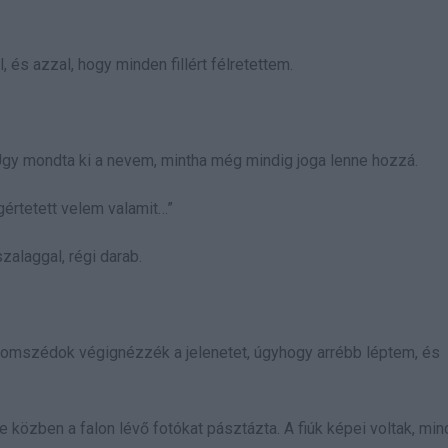
 és azzal, hogy minden fillért félretettem.
. Úgy mondta ki a nevem, mintha még mindig joga lenne hozzá.
gértetett velem valamit…”
zalaggal, régi darab.
zomszédok végignézzék a jelenetet, úgyhogy arrébb léptem, és
e közben a falon lévő fotókat pásztázta. A fiúk képei voltak, mi