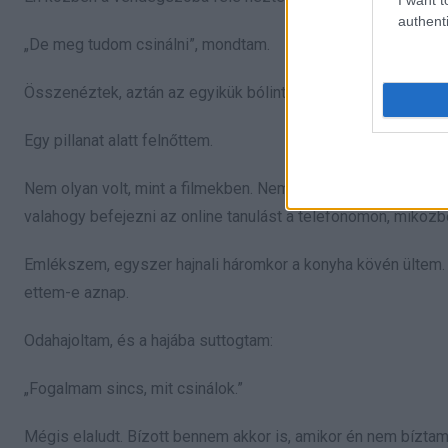
authenti
„De meg tudom csinálni”, mondtam.
Összenéztek, aztán az egyikük bólintott. „Rendben. Akkor egy
Egy pillanat alatt felnőttem.
Nem olyan volt, mint a filmekben. Nem volt nagy fordulat, cs
valahogy befejezni az online tanulást a telefonomon, miköz
Emlékszem, egyszer hajnali háromkor a konyha kövén ültem. A
ettem-e aznap.
Odahajoltam, és a hajába suttogtam:
„Fogalmam sincs, mit csinálok.”
Mégis elaludt. Bízott bennem akkor is, amikor én nem bízt