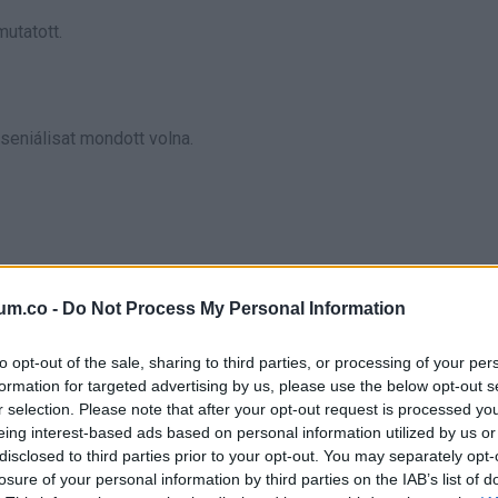
mutatott.
zseniálisat mondott volna.
i.
um.co -
Do Not Process My Personal Information
to opt-out of the sale, sharing to third parties, or processing of your per
formation for targeted advertising by us, please use the below opt-out s
ondta:
r selection. Please note that after your opt-out request is processed y
eing interest-based ads based on personal information utilized by us or
disclosed to third parties prior to your opt-out. You may separately opt-
losure of your personal information by third parties on the IAB’s list of