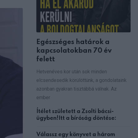
via
Email
Egészséges határok a
kapcsolatokban 70 év
felett
Hetvenéves kor után sok minden
elcsendesedik körülöttünk, a gondolataink
azonban gyakran tisztábbá válnak. Az
ember
Ítélet született a Zsolti bácsi-
ügyben!Itt a bíróság döntése:
Válassz egy könyvet a három