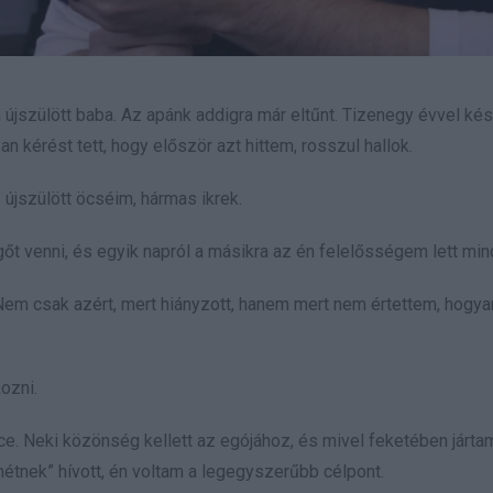
újszülött baba. Az apánk addigra már eltűnt. Tizenegy évvel ké
yan kérést tett, hogy először azt hittem, rosszul hallok.
 újszülött öcséim, hármas ikrek.
őt venni, és egyik napról a másikra az én felelősségem lett min
m csak azért, mert hiányzott, hanem mert nem értettem, hogya
ozni.
ce. Neki közönség kellett az egójához, és mivel feketében járta
étnek” hívott, én voltam a legegyszerűbb célpont.