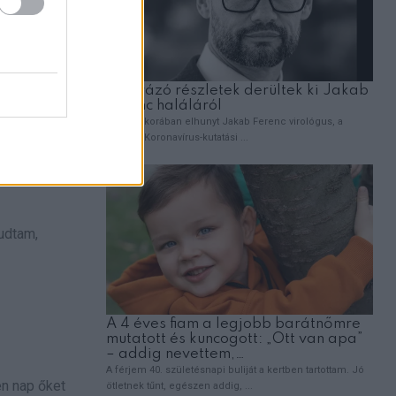
róbáltam
tudtam,
en nap őket