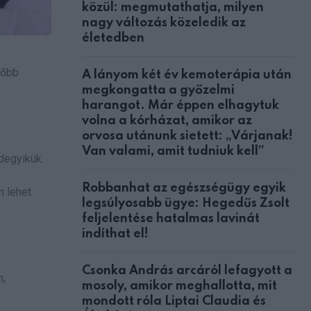
közül: megmutathatja, milyen
nagy változás közeledik az
életedben
sőbb
A lányom két év kemoterápia után
megkongatta a győzelmi
harangot. Már éppen elhagytuk
volna a kórházat, amikor az
orvosa utánunk sietett: „Várjanak!
Van valami, amit tudniuk kell”
degyikük.
Robbanhat az egészségügy egyik
n lehet
legsúlyosabb ügye: Hegedűs Zsolt
feljelentése hatalmas lavinát
indíthat el!
Csonka András arcáról lefagyott a
m,
mosoly, amikor meghallotta, mit
mondott róla Liptai Claudia és