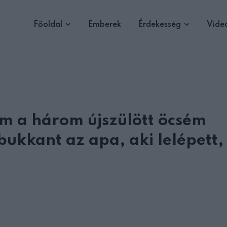
Főoldal
Emberek
Érdekesség
Vide
m a három újszülött öcsém
bukkant az apa, aki lelépett,