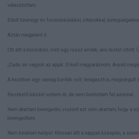
választottam.
Eltelt tizenegy év fociedzésekkel, oltásokkal, betegségekkel,
Aztán megjelent ő.
Ott állt a küszöbön, mint egy rossz emlék, ami testet öltött
„Cade, én vagyok az apjuk. El kell magyaráznom. Anyád megí
A kezében egy vastag boríték volt, leragasztva, megsárgult s
Reszkető kézzel vettem át, de nem bontottam fel azonnal.
Nem akartam beengedni, viszont azt sem akartam, hogy a s
beengedtem.
Nem kínáltam hellyel. Kínosan állt a nappali közepén, a szem