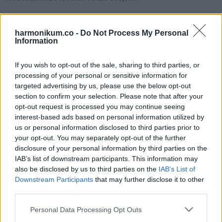
Több is.
harmonikum.co -
Do Not Process My Personal
Information
Vékony papír, itt-ott elmaszatolódott tinta.
If you wish to opt-out of the sale, sharing to third parties, or
A diagnózisáról írt.
processing of your personal or sensitive information for
targeted advertising by us, please use the below opt-out
Arról, hogy hónapok óta tudta, a szíve feladja. Az orvosok
section to confirm your selection. Please note that after your
heteket mondtak, nem éveket.
opt-out request is processed you may continue seeing
interest-based ads based on personal information utilized by
us or personal information disclosed to third parties prior to
Azt is leírta, miért hallgatott. Nem akarta, hogy a kórházi
your opt-out. You may separately opt-out of the further
szobák legyenek az utolsó közös emlékeim. Nem akarta,
disclosure of your personal information by third parties on the
hogy a gyerekeknek a csövek és a félelem jusson róla
IAB’s list of downstream participants. This information may
also be disclosed by us to third parties on the
IAB’s List of
eszébe.
Downstream Participants
that may further disclose it to other
third parties.
„Azt szeretném, ha a nevetésemre emlékeznél” írta. „A
Please note that this website/app uses one or more Google
vasárnap reggelekre a konyhában. Arra, ahogy táncoltam
Personal Data Processing Opt Outs
services and may gather and store information including but