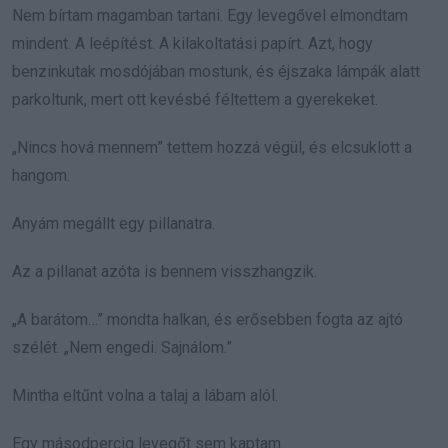
Nem bírtam magamban tartani. Egy levegővel elmondtam
mindent. A leépítést. A kilakoltatási papírt. Azt, hogy
benzinkutak mosdójában mostunk, és éjszaka lámpák alatt
parkoltunk, mert ott kevésbé féltettem a gyerekeket.
„Nincs hová mennem” tettem hozzá végül, és elcsuklott a
hangom.
Anyám megállt egy pillanatra.
Az a pillanat azóta is bennem visszhangzik.
„A barátom…” mondta halkan, és erősebben fogta az ajtó
szélét. „Nem engedi. Sajnálom.”
Mintha eltűnt volna a talaj a lábam alól.
Egy másodpercig levegőt sem kaptam.