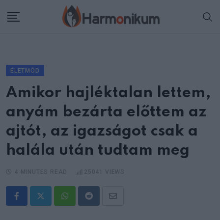
Skip
to
content
ÉLETMÓD
Amikor hajléktalan lettem,
anyám bezárta előttem az
ajtót, az igazságot csak a
halála után tudtam meg
4 MINUTES READ
25041
VIEWS
Whatsapp
Reddit
Share
via