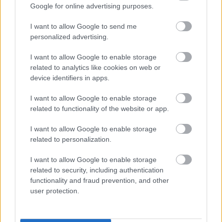
Google for online advertising purposes.
Talán azt hitte, levesz rólam egy újabb terhet.
I want to allow Google to send me
personalized advertising.
Talán azt gondolta, lesz még idő.
I want to allow Google to enable storage
Most, amikor a gyerekeimet azokba a takarókba csavarom,
related to analytics like cookies on web or
elmesélem nekik, ki volt a nagymamájuk.
device identifiers in apps.
I want to allow Google to enable storage
Azt mondom, csendben volt erős. Azt is, hogy nagyon tudott
related to functionality of the website or app.
szeretni, még ha nem mindig találta a legjobb formát hozzá.
I want to allow Google to enable storage
Mesélek a vasárnapi palacsintákról, a hamis énekléséről a
related to personalization.
konyhában, és arról, hogyan szorította meg a kezem, amikor
I want to allow Google to enable storage
féltem.
related to security, including authentication
functionality and fraud prevention, and other
És minden este, miután elalszanak, óvatosan összehajtom a
user protection.
kicsi pulóvereket, majd a sötétbe suttogom: