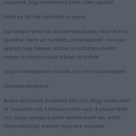
magamnak, hogy mindent meg tudok oldani egyedül.
Aztán pár hét alatt szétesett az egész.
Egy hónapon belül már az autómban aludtam, hátul két kicsi
gyerekkel. Nekik azt mondtam, „kempingezünk”, mert nem
akartam, hogy féljenek. Közben én próbáltam kitalálni,
hogyan ne omoljon össze teljesen az életünk.
Végül a kétségbeesés erősebb lett, mint a büszkeségem.
Elindultam anyámhoz.
Amikor ajtót nyitott, kisebbnek tűnt, mint ahogy emlékeztem
rá. Soványabb volt, a válla picit előre esett. A szeme fáradt
volt, mégis ugyanaz a szelíd tekintet nézett rám, amitől
régen mindig úgy éreztem, hogy lesz megoldás.