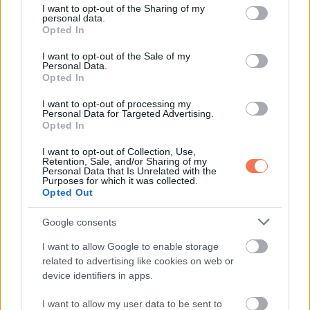
veled, amikor kicsi voltál. Nem akartam, hogy a búcsú még
not limited to your visit or usage behaviour. You may click to
I want to opt-out of the Sharing of my
personal data.
nehezebb legyen.”
grant or deny consent to Google and its third-party tags to
Opted In
use your data for below specified purposes in below Google
consent section.
Ezt a sort újra és újra elolvastam.
I want to opt-out of the Sale of my
Personal Data.
Opted In
A bennem lévő harag nem tűnt el egy csapásra, de lassan
I want to opt-out of processing my
meglazult. Mintha valami megpuhult volna bennem.
Personal Data for Targeted Advertising.
Opted In
Nem fordított hátat.
I want to opt-out of Collection, Use,
Retention, Sale, and/or Sharing of my
Personal Data that Is Unrelated with the
Csak a maga hibás, emberi módján próbált megvédeni.
Purposes for which it was collected.
Opted Out
Még akkor is, ha ezzel elvette magától a rendes búcsú
Google consents
lehetőségét.
I want to allow Google to enable storage
A következő hetekben folyton visszajátszottam magamban
related to advertising like cookies on web or
device identifiers in apps.
azt a délutánt az ajtóban. A hangja remegését. A tekintetét,
mintha mondani akarna még valamit, csak nem meri.
I want to allow my user data to be sent to