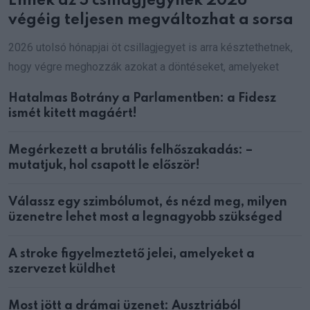
Ennek az 5 csillagjegynek 2026
végéig teljesen megváltozhat a sorsa
2026 utolsó hónapjai öt csillagjegyet is arra késztethetnek,
hogy végre meghozzák azokat a döntéseket, amelyeket
Hatalmas Botrány a Parlamentben: a Fidesz
ismét kitett magáért!
Megérkezett a brutális felhőszakadás: –
mutatjuk, hol csapott le először!
Válassz egy szimbólumot, és nézd meg, milyen
üzenetre lehet most a legnagyobb szükséged
A stroke figyelmeztető jelei, amelyeket a
szervezet küldhet
Most jött a drámai üzenet: Ausztriából