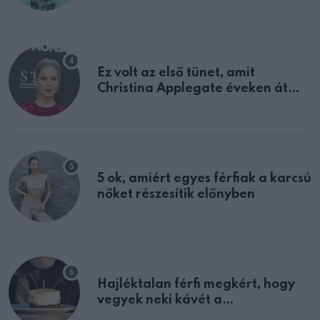
Ez volt az első tünet, amit
Christina Applegate éveken át
félreértett, pedig a szklerózis
multiplex egyértelmű jele volt
5 ok, amiért egyes férfiak a karcsú
nőket részesítik előnyben
Hajléktalan férfi megkért, hogy
vegyek neki kávét a
születésnapján – órákkal később