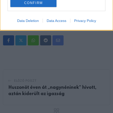
„Sajnálom, anya. Most már értem.”
CONFIRM
Data Deletion
Data Access
Privacy Policy
Oszd meg ezt a posztot:
Whatsapp
Reddit
Share
via
Email
ELŐZŐ POSZT
Huszonöt éven át „nagynéninek” hívott,
aztán kiderült az igazság