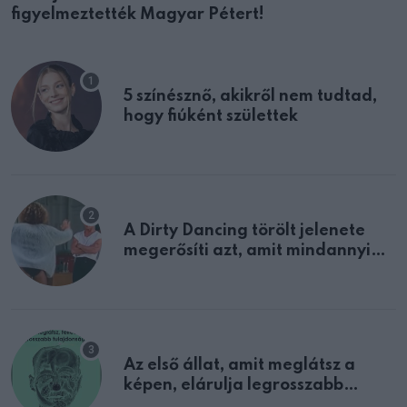
figyelmeztették Magyar Pétert!
5 színésznő, akikről nem tudtad,
hogy fiúként születtek
A Dirty Dancing törölt jelenete
megerősíti azt, amit mindannyian
sejtettünk
Az első állat, amit meglátsz a
képen, elárulja legrosszabb
tulajdonságodat