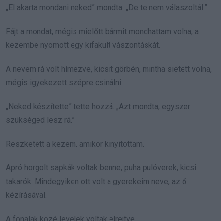
„El akarta mondani neked” mondta. „De te nem válaszoltál.”
Fájt a mondat, mégis mielőtt bármit mondhattam volna, a
kezembe nyomott egy kifakult vászontáskát.
A nevem rá volt hímezve, kicsit görbén, mintha sietett volna,
mégis igyekezett szépre csinálni.
„Neked készítette” tette hozzá. „Azt mondta, egyszer
szükséged lesz rá.”
Reszketett a kezem, amikor kinyitottam.
Apró horgolt sapkák voltak benne, puha pulóverek, kicsi
takarók. Mindegyiken ott volt a gyerekeim neve, az ő
kézírásával.
A fonalak közé levelek voltak elrejtve.