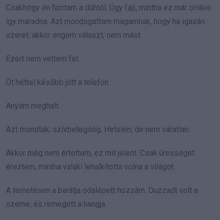
Csakhogy én forrtam a dühtől. Úgy fájt, mintha ez már örökre
így maradna. Azt mondogattam magamnak, hogy ha igazán
szeret, akkor engem választ, nem mást.
Ezért nem vettem fel.
Öt héttel később jött a telefon.
Anyám meghalt.
Azt mondták, szívbetegség. Hirtelen, de nem váratlan.
Akkor még nem értettem, ez mit jelent. Csak ürességet
éreztem, mintha valaki lehalkította volna a világot.
A temetésen a barátja odalépett hozzám. Duzzadt volt a
szeme, és remegett a hangja.