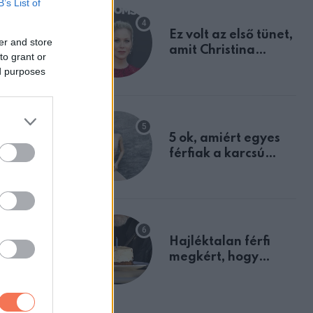
B’s List of
Ez volt az első tünet,
er and store
amit Christina
to grant or
Applegate éveken
ed purposes
át félreértett, pedig
a szklerózis
multiplex
egyértelmű jele volt
5 ok, amiért egyes
férfiak a karcsú
nőket részesítik
előnyben
Hajléktalan férfi
megkért, hogy
vegyek neki kávét a
születésnapján –
órákkal később