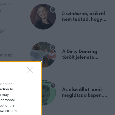
javulni
n
5 színésznő, akikről
nem tudtad, hogy
fiúként születtek
y.”
A Dirty Dancing
elte az
törölt jelenete
megerősíti azt, amit
mindannyian
sejtettünk
sonal or
ection to
Az első állat, amit
ou may
meglátsz a képen,
be.
 personal
elárulja legrosszabb
out of the
tulajdonságodat
 downstream