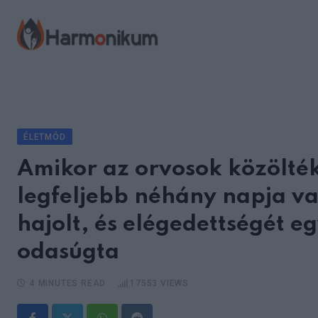
Skip
to
content
ÉLETMÓD
Amikor az orvosok közölték
legfeljebb néhány napja va
hajolt, és elégedettségét e
odasúgta
4 MINUTES READ
17553
VIEWS