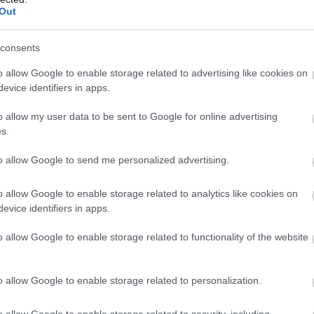
Out
. Alejandro félreállt, de a tekintete az infúziós pumpára csúszot
consents
o allow Google to enable storage related to advertising like cookies on
evice identifiers in apps.
o allow my user data to be sent to Google for online advertising
s.
to allow Google to send me personalized advertising.
láltunk néhány gyógyszerelési utasításban.”
o allow Google to enable storage related to analytics like cookies on
evice identifiers in apps.
l a diagnózisnál, az ön aláírásával jóváhagyva.”
o allow Google to enable storage related to functionality of the website
értelmére hagyatkoztam.”
o allow Google to enable storage related to personalization.
avul.”
o allow Google to enable storage related to security, including