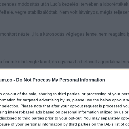
 csendes módosítás után Lucía kezelési tervében a laborértékek 
lfelé, végre stabilizálódtak. Nem volt látványos, mégis teljese
monitort nézte. „Ha a károsodás végleges lenne, nem reagálna íg
 finom kölni lengte körül, és ugyanazt a betanult aggodalmat vis
um.co -
Do Not Process My Personal Information
to opt-out of the sale, sharing to third parties, or processing of your per
formation for targeted advertising by us, please use the below opt-out s
r selection. Please note that after your opt-out request is processed y
elrejtette. Lucía viszont észrevette, amikor belépett a kórterem
eing interest-based ads based on personal information utilized by us or
disclosed to third parties prior to your opt-out. You may separately opt-
losure of your personal information by third parties on the IAB’s list of
sápadt vagy.”