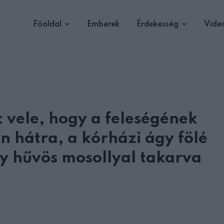
Főoldal
Emberek
Érdekesség
Vide
 vele, hogy a feleségének
n hátra, a kórházi ágy fölé
gy hűvös mosollyal takarva