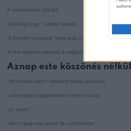
authenti
A csönd hirtelen sűrű lett.
„Azt állítja, hogy…” kezdte hidegen.
„A tényeket vizsgáljuk” vágta rá az orvos.
Amikor Alejandro távozott, a magabiztossága megingottnak t
Aznap este köszönés nélkül
„Mit mondtál nekik?” kérdezte halkan, de élesen.
Lucía meglepő nyugalommal nézett vissza rá.
„Az igazat.”
„Nem fognak hinni neked. Be voltál bódítva.”