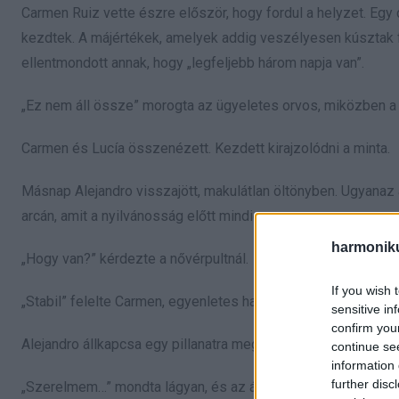
Carmen Ruiz vette észre először, hogy fordul a helyzet. Egy
kezdtek. A májértékek, amelyek addig veszélyesen kúsztak fe
ellentmondott annak, hogy „legfeljebb három napja van”.
„Ez nem áll össze” morogta az ügyeletes orvos, miközben a 
Carmen és Lucía összenézett. Kezdett kirajzolódni a minta.
Másnap Alejandro visszajött, makulátlan öltönyben. Ugyanaz a
arcán, amit a nyilvánosság előtt mindig.
harmonik
„Hogy van?” kérdezte a nővérpultnál.
If you wish 
„Stabil” felelte Carmen, egyenletes hangon.
sensitive in
confirm you
Alejandro állkapcsa egy pillanatra megfeszült, aztán gyorsan 
continue se
information 
further disc
„Szerelmem…” mondta lágyan, és az ágyhoz lépett. „Nagyon 