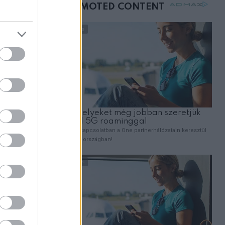
mellettem ült az első
t. Carmen
osztályon