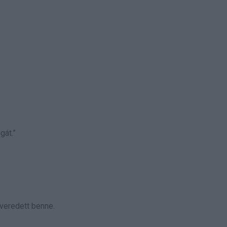
gát.”
everedett benne.