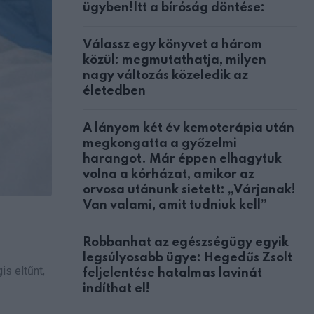
ügyben!Itt a bíróság döntése:
Válassz egy könyvet a három
közül: megmutathatja, milyen
nagy változás közeledik az
életedben
A lányom két év kemoterápia után
megkongatta a győzelmi
harangot. Már éppen elhagytuk
volna a kórházat, amikor az
orvosa utánunk sietett: „Várjanak!
Van valami, amit tudniuk kell”
Robbanhat az egészségügy egyik
legsúlyosabb ügye: Hegedűs Zsolt
is eltűnt,
feljelentése hatalmas lavinát
indíthat el!