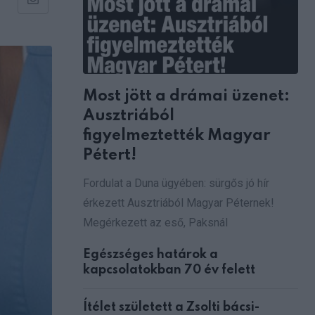
Share
via
Email
Most jött a drámai üzenet:
Ausztriából
figyelmeztették Magyar
Pétert!
Fordulat a Duna ügyében: sürgős jó hír
érkezett Ausztriából Magyar Péternek!
Megérkezett az eső, Paksnál
Egészséges határok a
kapcsolatokban 70 év felett
Ítélet született a Zsolti bácsi-