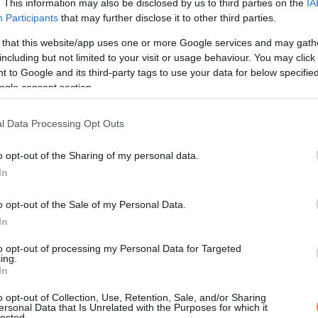
. This information may also be disclosed by us to third parties on the
IA
Participants
that may further disclose it to other third parties.
 that this website/app uses one or more Google services and may gath
including but not limited to your visit or usage behaviour. You may click 
 to Google and its third-party tags to use your data for below specifi
ogle consent section.
l Data Processing Opt Outs
tleg… rosszabbra fordulna.”
o opt-out of the Sharing of my personal data.
In
o opt-out of the Sale of my Personal Data.
In
ott a magabiztossága.
to opt-out of processing my Personal Data for Targeted
ing.
In
o opt-out of Collection, Use, Retention, Sale, and/or Sharing
ersonal Data that Is Unrelated with the Purposes for which it
lected.