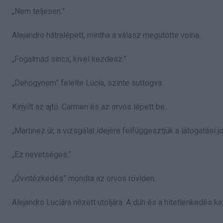
„Nem teljesen.”
Alejandro hátralépett, mintha a válasz megütötte volna.
„Fogalmad sincs, kivel kezdesz.”
„Dehogynem” felelte Lucía, szinte suttogva.
Kinyílt az ajtó. Carmen és az orvos lépett be.
„Martinez úr, a vizsgálat idejére felfüggesztjük a látogatási jo
„Ez nevetséges.”
„Óvintézkedés” mondta az orvos röviden.
Alejandro Lucíára nézett utoljára. A düh és a hitetlenkedés k