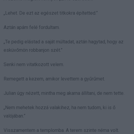
„Lehet. De ezt az egészet titkokra építetted.”
Aztán apám felé fordultam.
„Te pedig elástad a saját múltadat, aztán hagytad, hogy az
esküvőmön robbanjon szét.”
Senki nem vitatkozott velem.
Remegett a kezem, amikor levettem a gyűrűmet.
Julian úgy nézett, mintha meg akarna állítani, de nem tette.
„Nem mehetek hozzá valakihez, ha nem tudom, ki is ő
valójában.”
Visszamentem a templomba. A terem szinte néma volt.