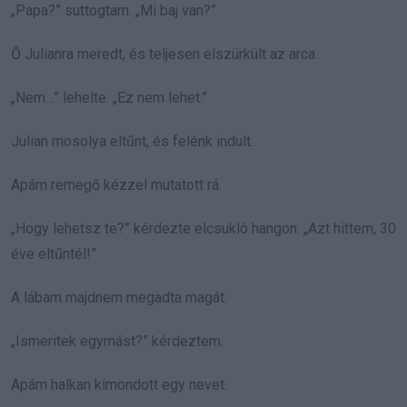
„Papa?” suttogtam. „Mi baj van?”
Ő Julianra meredt, és teljesen elszürkült az arca.
„Nem…” lehelte. „Ez nem lehet.”
Julian mosolya eltűnt, és felénk indult.
Apám remegő kézzel mutatott rá.
„Hogy lehetsz te?” kérdezte elcsukló hangon. „Azt hittem, 30
éve eltűntél!”
A lábam majdnem megadta magát.
„Ismeritek egymást?” kérdeztem.
Apám halkan kimondott egy nevet.