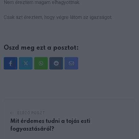
Nem éreztem magam elhagyottnak.
Csak azt éreztem, hogy végre látom az igazságot.
Oszd meg ezt a posztot:
Whatsapp
Reddit
Share
via
Email
ELŐZŐ POSZT
Mit érdemes tudni a tojás esti
fogyasztásáról?