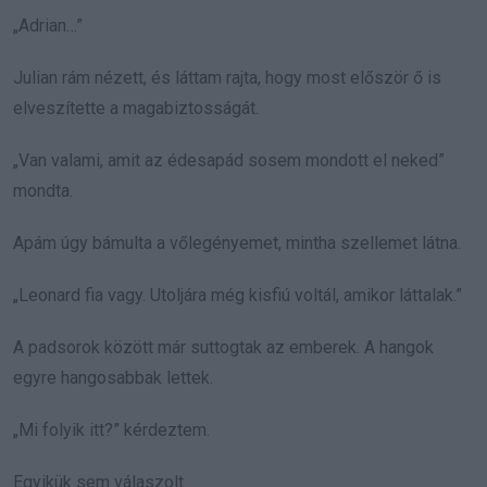
„Adrian…”
Julian rám nézett, és láttam rajta, hogy most először ő is
elveszítette a magabiztosságát.
„Van valami, amit az édesapád sosem mondott el neked”
mondta.
Apám úgy bámulta a vőlegényemet, mintha szellemet látna.
„Leonard fia vagy. Utoljára még kisfiú voltál, amikor láttalak.”
A padsorok között már suttogtak az emberek. A hangok
egyre hangosabbak lettek.
„Mi folyik itt?” kérdeztem.
Egyikük sem válaszolt.