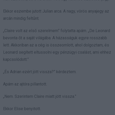
Ekkor eszembe jutott Julian arca. A nagy, vörös anyajegy az
arcán mindig feltűnt.
„Claire volt az első szerelmem” folytatta apám. „De Leonard
bevonta őt a saját világába. A házasságuk egyre rosszabb
lett. Akkoriban az a cég is összeomlott, ahol dolgoztam, és
Leonard segített eltussolni egy pénzügyi csalást, ami ehhez
kapcsolódott.”
„És Adrian ezért jött vissza?” kérdeztem.
Apám az ajtóra pillantott.
„Nem. Szerintem Claire miatt jött vissza.”
Ekkor Elise benyitott.