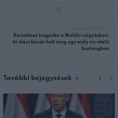
KÖVETKEZŐ POSZT
Borzalmas tragédia a Maldív-szigeteken:
öt olasz búvár halt meg egy mély víz alatti
barlangban
További bejegyzések