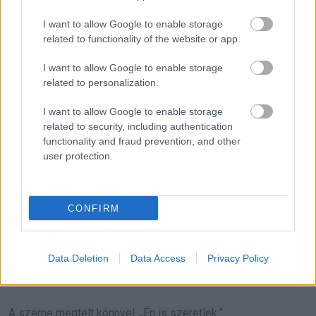
csecsemő voltál. Úgy gondoltam, ha újranyitom a múltat,
mindenki összetörik.”
I want to allow Google to enable storage
related to functionality of the website or app.
„Szóval egyszerűen figyelmen kívül hagytad?”
I want to allow Google to enable storage
related to personalization.
„Azt mondtam magamnak, hogy már késő.”
I want to allow Google to enable storage
Ahogy ott álltam közöttük, mindkét férfiról kezdett lehullani
related to security, including authentication
functionality and fraud prevention, and other
az a kép, amit addig őriztem róluk.
user protection.
Elise közbelépett.
CONFIRM
„A vendégek kérdezősködnek. Mit szeretnétek tenni?”
Julianra néztem.
Data Deletion
Data Access
Privacy Policy
„Szeretlek.”
A szeme megtelt könnyel. „Én is szeretlek.”