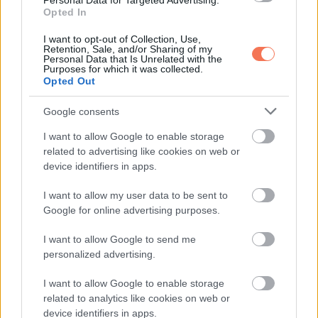
Personal Data for Targeted Advertising.
„Az apád sem volt ártatlan. Anyám évekkel később írt neki,
Opted In
de soha nem válaszolt.”
I want to opt-out of Collection, Use,
Retention, Sale, and/or Sharing of my
Personal Data that Is Unrelated with the
„Ez lehetetlen.”
Purposes for which it was collected.
Opted Out
„Akkor kérdezd meg tőle.”
Google consents
Visszamentünk az irodába.
I want to allow Google to enable storage
related to advertising like cookies on web or
„Írt neked Claire?” kérdeztem apámat.
device identifiers in apps.
I want to allow my user data to be sent to
„Igen” mondta.
Google for online advertising purposes.
A düh szinte azonnal feljött bennem.
I want to allow Google to send me
personalized advertising.
„Azt mondtad, ő választotta ezt az életet.”
I want to allow Google to enable storage
related to analytics like cookies on web or
„Azt hittem” felelte. „De addigra már anyáddal éltem. Te még
device identifiers in apps.