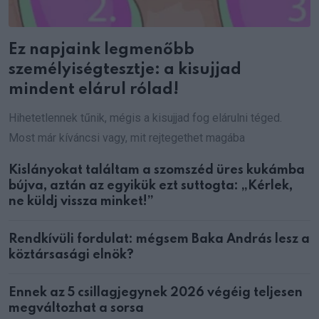
Ez napjaink legmenőbb
személyiségtesztje: a kisujjad
mindent elárul rólad!
Hihetetlennek tűnik, mégis a kisujjad fog elárulni téged.
Most már kíváncsi vagy, mit rejtegethet magába
Kislányokat találtam a szomszéd üres kukámba
bújva, aztán az egyikük ezt suttogta: „Kérlek,
ne küldj vissza minket!”
Rendkívüli fordulat: mégsem Baka András lesz a
köztársasági elnök?
Ennek az 5 csillagjegynek 2026 végéig teljesen
megváltozhat a sorsa