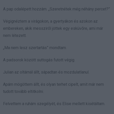
A pap odalépett hozzám. „Szeretnétek még néhány percet?”
Végignéztem a virágokon, a gyertyákon és azokon az
embereken, akik messziről jöttek egy esküvőre, ami már
nem létezett.
„Ma nem lesz szertartás” mondtam.
A padsorok között suttogás futott végig.
Julian az oltárnál állt, sápadtan és mozdulatlanul.
Apám mögöttem állt, és olyan terhet cipelt, amit már nem
tudott tovább eltitkolni.
Felvettem a ruhám szegélyét, és Elise mellett kisétáltam.