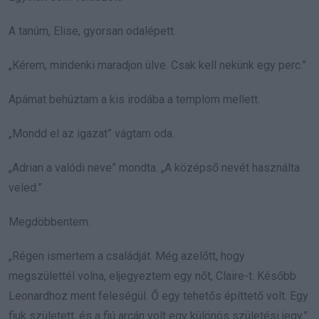
A tanúm, Elise, gyorsan odalépett.
„Kérem, mindenki maradjon ülve. Csak kell nekünk egy perc.”
Apámat behúztam a kis irodába a templom mellett.
„Mondd el az igazat” vágtam oda.
„Adrian a valódi neve” mondta. „A középső nevét használta
veled.”
Megdöbbentem.
„Régen ismertem a családját. Még azelőtt, hogy
megszülettél volna, eljegyeztem egy nőt, Claire-t. Később
Leonardhoz ment feleségül. Ő egy tehetős építtető volt. Egy
fiuk született, és a fiú arcán volt egy különös születési jegy.”