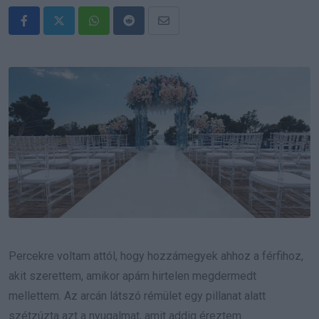
Whatsapp
Reddit
Share
via
Email
Percekre voltam attól, hogy hozzámegyek ahhoz a férfihoz,
akit szerettem, amikor apám hirtelen megdermedt
mellettem. Az arcán látszó rémület egy pillanat alatt
szétzúzta azt a nyugalmat, amit addig éreztem.