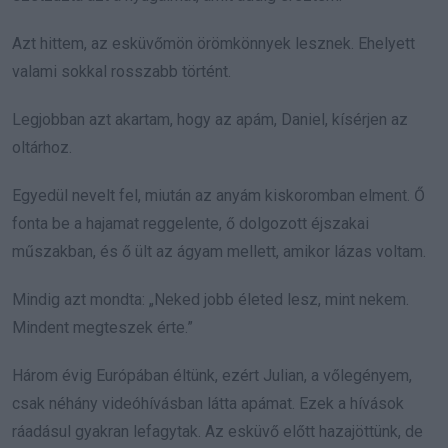
Azt hittem, az esküvőmön örömkönnyek lesznek. Ehelyett
valami sokkal rosszabb történt.
Legjobban azt akartam, hogy az apám, Daniel, kísérjen az
oltárhoz.
Egyedül nevelt fel, miután az anyám kiskoromban elment. Ő
fonta be a hajamat reggelente, ő dolgozott éjszakai
műszakban, és ő ült az ágyam mellett, amikor lázas voltam.
Mindig azt mondta: „Neked jobb életed lesz, mint nekem.
Mindent megteszek érte.”
Három évig Európában éltünk, ezért Julian, a vőlegényem,
csak néhány videóhívásban látta apámat. Ezek a hívások
ráadásul gyakran lefagytak. Az esküvő előtt hazajöttünk, de