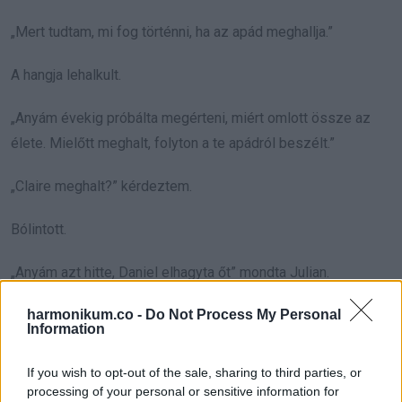
„Mert tudtam, mi fog történni, ha az apád meghallja.”
A hangja lehalkult.
„Anyám évekig próbálta megérteni, miért omlott össze az
élete. Mielőtt meghalt, folyton a te apádról beszélt.”
„Claire meghalt?” kérdeztem.
Bólintott.
„Anyám azt hitte, Daniel elhagyta őt” mondta Julian.
„Egészen a haláláig őt okolta.”
harmonikum.co -
Do Not Process My Personal
Information
„Szóval miattad kerestél meg engem?” kérdeztem.
If you wish to opt-out of the sale, sharing to third parties, or
„Eleinte igen. Válaszokat akartam. Aztán beléd szerettem.”
processing of your personal or sensitive information for