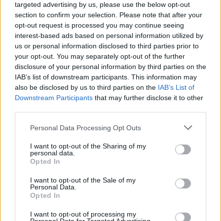
targeted advertising by us, please use the below opt-out
„Azt várod, hogy ezt elhiggyem?”
section to confirm your selection. Please note that after your
opt-out request is processed you may continue seeing
interest-based ads based on personal information utilized by
„Értem, hogy hogyan hangzik. De ezt nem így terveztem.”
us or personal information disclosed to third parties prior to
your opt-out. You may separately opt-out of the further
„Tehát apám miatt találtál rám?”
disclosure of your personal information by third parties on the
IAB’s list of downstream participants. This information may
A férfi arcát néztem, hátha találok benne valami biztosat.
also be disclosed by us to third parties on the
IAB’s List of
Downstream Participants
that may further disclose it to other
Csak szomorúságot láttam.
third parties.
Please note that this website/app uses one or more Google
Personal Data Processing Opt Outs
„Szeretted volna valaha is elmondani?” kérdeztem.
services and may gather and store information including but
not limited to your visit or usage behaviour. You may click to
I want to opt-out of the Sharing of my
personal data.
„Igen. Csak vártam a megfelelő pillanatra.”
grant or deny consent to Google and its third-party tags to
Opted In
use your data for below specified purposes in below Google
consent section.
Keserűen felnevettem. „Öt percre voltunk az esküvőtől.”
I want to opt-out of the Sale of my
Personal Data.
Opted In
Julian lehajtotta a fejét.
I want to opt-out of processing my