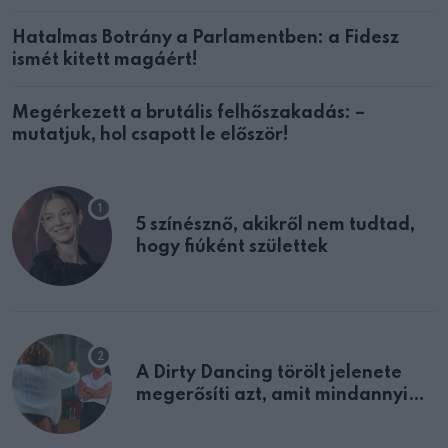
Hatalmas Botrány a Parlamentben: a Fidesz
ismét kitett magáért!
Megérkezett a brutális felhőszakadás: –
mutatjuk, hol csapott le először!
5 színésznő, akikről nem tudtad,
hogy fiúként születtek
A Dirty Dancing törölt jelenete
megerősíti azt, amit mindannyian
sejtettünk