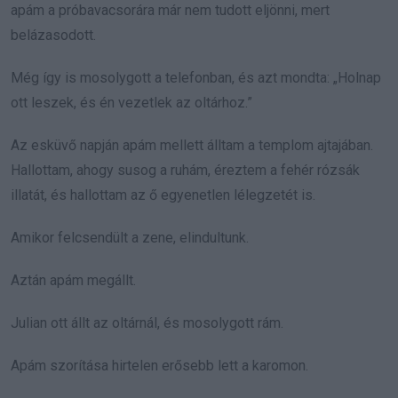
apám a próbavacsorára már nem tudott eljönni, mert
belázasodott.
Még így is mosolygott a telefonban, és azt mondta: „Holnap
ott leszek, és én vezetlek az oltárhoz.”
Az esküvő napján apám mellett álltam a templom ajtajában.
Hallottam, ahogy susog a ruhám, éreztem a fehér rózsák
illatát, és hallottam az ő egyenetlen lélegzetét is.
Amikor felcsendült a zene, elindultunk.
Aztán apám megállt.
Julian ott állt az oltárnál, és mosolygott rám.
Apám szorítása hirtelen erősebb lett a karomon.