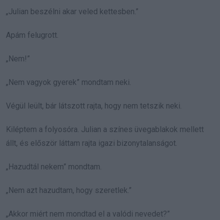
„Julian beszélni akar veled kettesben.”
Apám felugrott.
„Nem!”
„Nem vagyok gyerek” mondtam neki.
Végül leült, bár látszott rajta, hogy nem tetszik neki.
Kiléptem a folyosóra. Julian a színes üvegablakok mellett
állt, és először láttam rajta igazi bizonytalanságot.
„Hazudtál nekem” mondtam.
„Nem azt hazudtam, hogy szeretlek.”
„Akkor miért nem mondtad el a valódi nevedet?”