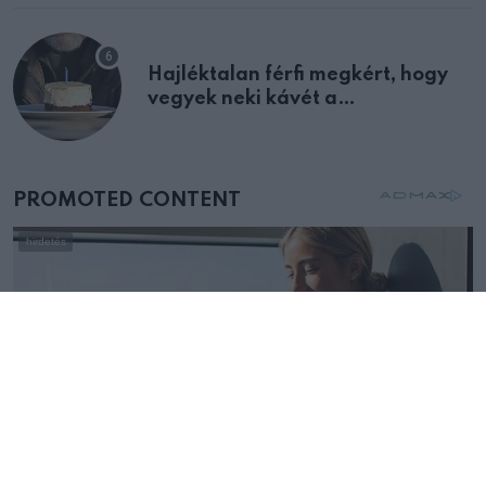
Hajléktalan férfi megkért, hogy
vegyek neki kávét a
születésnapján – órákkal később
mellettem ült az első osztályon