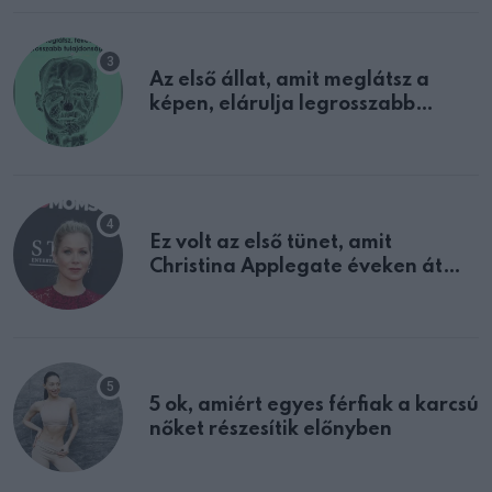
Az első állat, amit meglátsz a
képen, elárulja legrosszabb
tulajdonságodat
Ez volt az első tünet, amit
Christina Applegate éveken át
félreértett, pedig a szklerózis
multiplex egyértelmű jele volt
5 ok, amiért egyes férfiak a karcsú
nőket részesítik előnyben