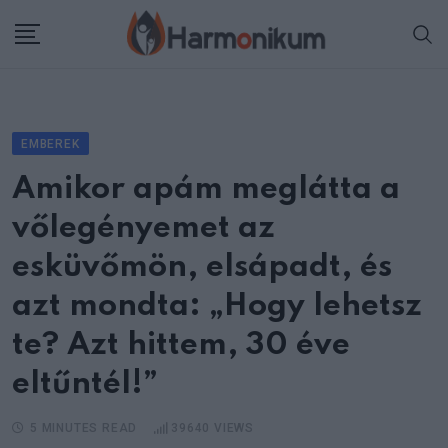
Skip
to
content
EMBEREK
Amikor apám meglátta a
vőlegényemet az
esküvőmön, elsápadt, és
azt mondta: „Hogy lehetsz
te? Azt hittem, 30 éve
eltűntél!”
5 MINUTES READ
39640
VIEWS