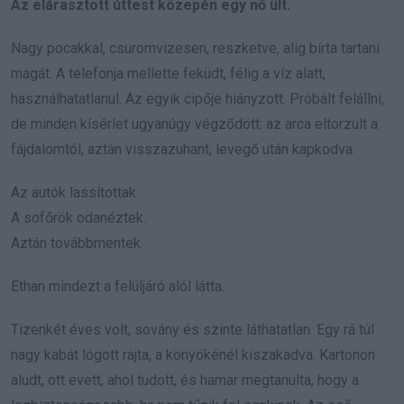
Az elárasztott úttest közepén egy nő ült.
Nagy pocakkal, csuromvizesen, reszketve, alig bírta tartani
magát. A telefonja mellette feküdt, félig a víz alatt,
használhatatlanul. Az egyik cipője hiányzott. Próbált felállni,
de minden kísérlet ugyanúgy végződött: az arca eltorzult a
fájdalomtól, aztán visszazuhant, levegő után kapkodva.
Az autók lassítottak.
A sofőrök odanéztek.
Aztán továbbmentek.
Ethan mindezt a felüljáró alól látta.
Tizenkét éves volt, sovány és szinte láthatatlan. Egy rá túl
nagy kabát lógott rajta, a könyökénél kiszakadva. Kartonon
aludt, ott evett, ahol tudott, és hamar megtanulta, hogy a