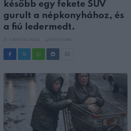
később egy fekete SUV
gurult a népkonyhához, és
a fiú ledermedt.
5 MINUTES READ
5953
VIEWS
Whatsapp
Reddit
Share
via
Email