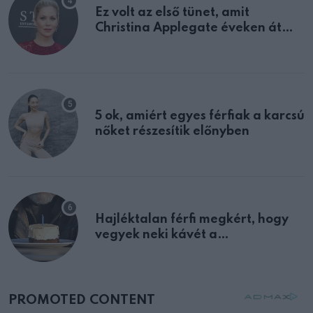
Ez volt az első tünet, amit
Christina Applegate éveken át
félreértett, pedig a szklerózis
multiplex egyértelmű jele volt
5 ok, amiért egyes férfiak a karcsú
nőket részesítik előnyben
Hajléktalan férfi megkért, hogy
vegyek neki kávét a
születésnapján – órákkal később
mellettem ült az első osztályon