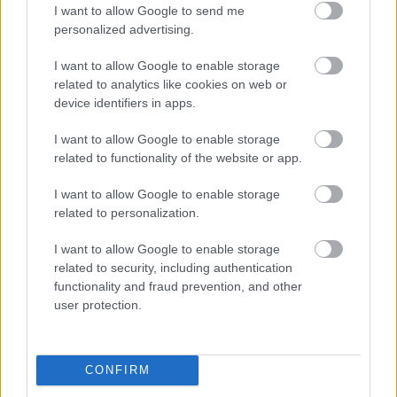
Elmondta, mi történt utána, a sürgősségi műtétet, hogy a
I want to allow Google to send me
baba épp időben jött világra, és hogy az orvosok újra meg
personalized advertising.
újra a „fiúról az esőben” beszéltek.
I want to allow Google to enable storage
related to analytics like cookies on web or
„Nem lennék itt nélküled” mondta halkan. „És a kisfiam
device identifiers in apps.
sem.”
I want to allow Google to enable storage
related to functionality of the website or app.
Ethan a cipőjét nézte, mintha az adna kapaszkodót.
„Csak nem akartam, hogy egyedül legyen” suttogta.
I want to allow Google to enable storage
related to personalization.
Michael megköszörülte a torkát.
I want to allow Google to enable storage
„Szeretnénk segíteni neked” mondta. „Ha hagyod.”
related to security, including authentication
functionality and fraud prevention, and other
Ethan elbizonytalanodott.
user protection.
A segítség gyakran feltételekkel jött.
CONFIRM
„Milyen segítséget?” kérdezte csendesen.