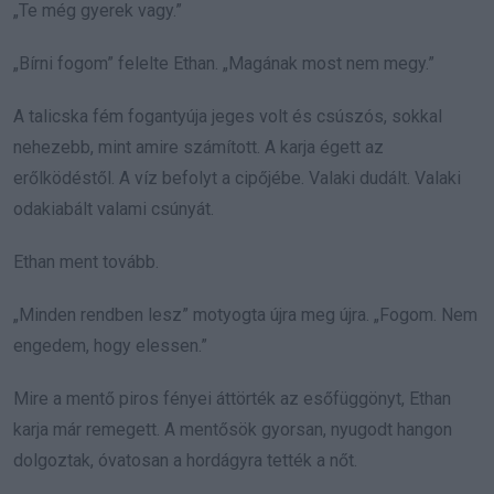
„Te még gyerek vagy.”
„Bírni fogom” felelte Ethan. „Magának most nem megy.”
A talicska fém fogantyúja jeges volt és csúszós, sokkal
nehezebb, mint amire számított. A karja égett az
erőlködéstől. A víz befolyt a cipőjébe. Valaki dudált. Valaki
odakiabált valami csúnyát.
Ethan ment tovább.
„Minden rendben lesz” motyogta újra meg újra. „Fogom. Nem
engedem, hogy elessen.”
Mire a mentő piros fényei áttörték az esőfüggönyt, Ethan
karja már remegett. A mentősök gyorsan, nyugodt hangon
dolgoztak, óvatosan a hordágyra tették a nőt.