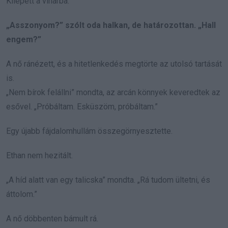
Kilépett a viharba.
„Asszonyom?” szólt oda halkan, de határozottan. „Hall
engem?”
A nő ránézett, és a hitetlenkedés megtörte az utolsó tartását
is.
„Nem bírok felállni” mondta, az arcán könnyek keveredtek az
esővel. „Próbáltam. Esküszöm, próbáltam.”
Egy újabb fájdalomhullám összegörnyesztette.
Ethan nem hezitált.
„A híd alatt van egy talicska” mondta. „Rá tudom ültetni, és
áttolom.”
A nő döbbenten bámult rá.