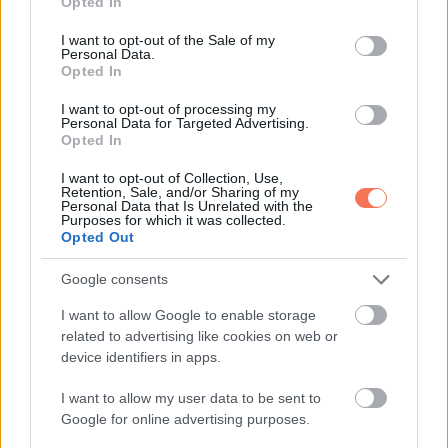
Opted In
use your data for below specified purposes in below Google
consent section.
I want to opt-out of the Sale of my
„Én, én nem loptam semmit” bukott ki belőle. „Csak itt ültem.”
Personal Data.
Opted In
A férfi nyugtatóan felemelte a kezét.
I want to opt-out of processing my
„Senki nem vádol semmivel” mondta. „Michael Harris
Personal Data for Targeted Advertising.
Opted In
vagyok.”
I want to opt-out of Collection, Use,
Retention, Sale, and/or Sharing of my
A nő közelebb lépett, és már gyűltek a könnyei.
Personal Data that Is Unrelated with the
Purposes for which it was collected.
„Napok óta kereslek” mondta. „Nem tudtam, ki vagy, csak azt,
Opted Out
hogy megmentettél.”
Google consents
Ethan nagyot nyelt.
I want to allow Google to enable storage
„Nem pénzért csináltam” mondta gyorsan. „Tényleg nem.”
related to advertising like cookies on web or
device identifiers in apps.
A nő elmosolyodott a könnyein át.
I want to allow my user data to be sent to
„Tudom. Pont ezért vagyunk itt.”
Google for online advertising purposes.