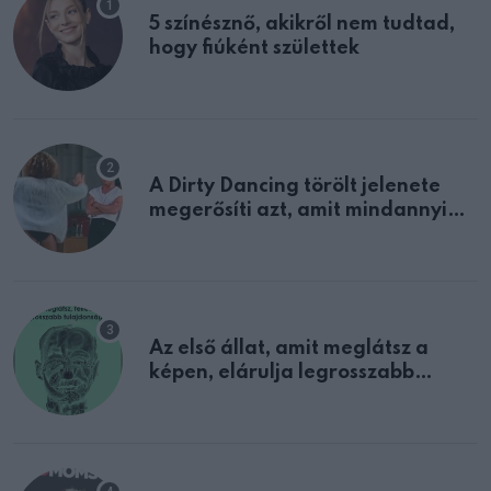
5 színésznő, akikről nem tudtad,
hogy fiúként születtek
A Dirty Dancing törölt jelenete
megerősíti azt, amit mindannyian
sejtettünk
Az első állat, amit meglátsz a
képen, elárulja legrosszabb
tulajdonságodat