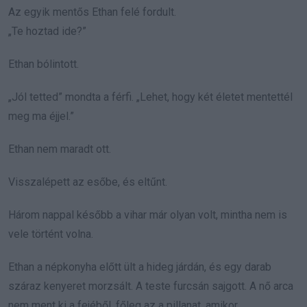
Az egyik mentős Ethan felé fordult.
„Te hoztad ide?”
Ethan bólintott.
„Jól tetted” mondta a férfi. „Lehet, hogy két életet mentettél
meg ma éjjel.”
Ethan nem maradt ott.
Visszalépett az esőbe, és eltűnt.
Három nappal később a vihar már olyan volt, mintha nem is
vele történt volna.
Ethan a népkonyha előtt ült a hideg járdán, és egy darab
száraz kenyeret morzsált. A teste furcsán sajgott. A nő arca
nem ment ki a fejéből, főleg az a pillanat, amikor