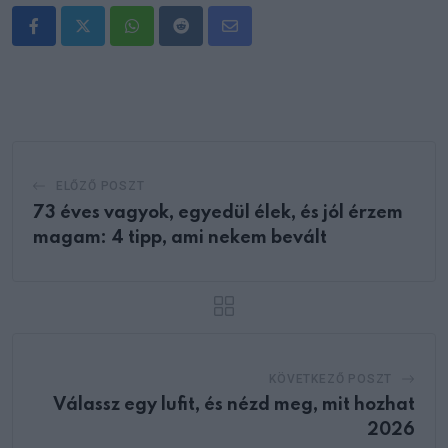
Whatsapp
Reddit
Share
via
Email
ELŐZŐ POSZT
73 éves vagyok, egyedül élek, és jól érzem
magam: 4 tipp, ami nekem bevált
KÖVETKEZŐ POSZT
Válassz egy lufit, és nézd meg, mit hozhat
2026