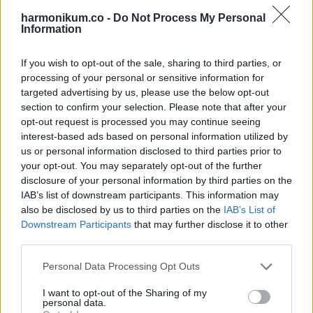
holmiját.
harmonikum.co -
Do Not Process My Personal
Information
De az ajtó kinyílt.
If you wish to opt-out of the sale, sharing to third parties, or
Egy magas, jól öltözött férfi szállt ki, végignézett a járdán,
processing of your personal or sensitive information for
majd Ethanra fixált.
targeted advertising by us, please use the below opt-out
section to confirm your selection. Please note that after your
opt-out request is processed you may continue seeing
Aztán a másik ajtó is kinyílt.
interest-based ads based on personal information utilized by
us or personal information disclosed to third parties prior to
Egy nő lépett ki óvatosan, egyik kezét védőn a hasára tette.
your opt-out. You may separately opt-out of the further
disclosure of your personal information by third parties on the
Ethan megdermedt.
IAB’s list of downstream participants. This information may
also be disclosed by us to third parties on the
IAB’s List of
Azonnal felismerte.
Downstream Participants
that may further disclose it to other
third parties.
Erősebbnek tűnt, egészségesebbnek, de ő volt az, a nő az
Please note that this website/app uses one or more Google
Personal Data Processing Opt Outs
esőből.
services and may gather and store information including but
not limited to your visit or usage behaviour. You may click to
I want to opt-out of the Sharing of my
personal data.
grant or deny consent to Google and its third-party tags to
Ethan pulzusa felszökött.