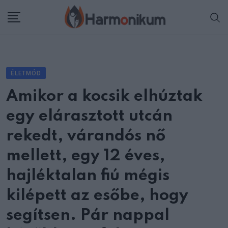
Skip
to
content
ÉLETMÓD
Amikor a kocsik elhúztak
egy elárasztott utcán
rekedt, várandós nő
mellett, egy 12 éves,
hajléktalan fiú mégis
kilépett az esőbe, hogy
segítsen. Pár nappal