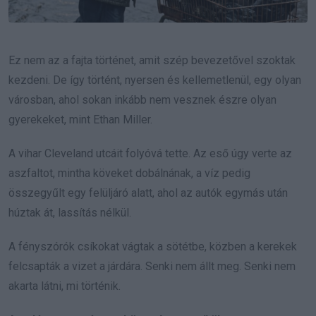
Ez nem az a fajta történet, amit szép bevezetővel szoktak
kezdeni. De így történt, nyersen és kellemetlenül, egy olyan
városban, ahol sokan inkább nem vesznek észre olyan
gyerekeket, mint Ethan Miller.
A vihar Cleveland utcáit folyóvá tette. Az eső úgy verte az
aszfaltot, mintha köveket dobálnának, a víz pedig
összegyűlt egy felüljáró alatt, ahol az autók egymás után
húztak át, lassítás nélkül.
A fényszórók csíkokat vágtak a sötétbe, közben a kerekek
felcsapták a vizet a járdára. Senki nem állt meg. Senki nem
akarta látni, mi történik.