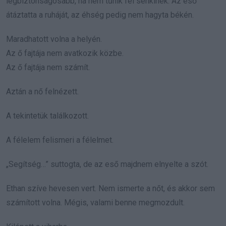
legbiztonságosabb, ha nem tűnik fel senkinek. Az eső
átáztatta a ruháját, az éhség pedig nem hagyta békén.
Maradhatott volna a helyén.
Az ő fajtája nem avatkozik közbe.
Az ő fajtája nem számít.
Aztán a nő felnézett.
A tekintetük találkozott.
A félelem felismeri a félelmet.
„Segítség…” suttogta, de az eső majdnem elnyelte a szót.
Ethan szíve hevesen vert. Nem ismerte a nőt, és akkor sem
számított volna. Mégis, valami benne megmozdult.