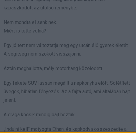
kapaszkodott az utolsó reménybe.
Nem mondta el senkinek.
Miért is tette volna?
Egy jó tett nem változtatja meg egy utcán élő gyerek életét.
A segítség nem szokott visszajönni.
Aztán meghallotta, mély motorhang közeledett.
Egy fekete SUV lassan megállt a népkonyha előtt. Sötétített
üvegek, hibátlan fényezés. Az a fajta autó, ami általában bajt
jelent.
A drága kocsik mindig bajt hoztak.
„Indulni kell” motyogta Ethan, és kapkodva összeszedte a