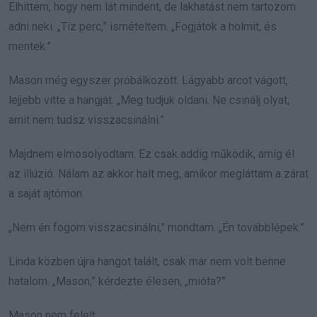
Elhittem, hogy nem lát mindent, de lakhatást nem tartozom
adni neki. „Tíz perc,” ismételtem. „Fogjátok a holmit, és
mentek.”
Mason még egyszer próbálkozott. Lágyabb arcot vágott,
lejjebb vitte a hangját. „Meg tudjuk oldani. Ne csinálj olyat,
amit nem tudsz visszacsinálni.”
Majdnem elmosolyodtam. Ez csak addig működik, amíg él
az illúzió. Nálam az akkor halt meg, amikor megláttam a zárat
a saját ajtómon.
„Nem én fogom visszacsinálni,” mondtam. „Én továbblépek.”
Linda közben újra hangot talált, csak már nem volt benne
hatalom. „Mason,” kérdezte élesen, „mióta?”
Mason nem felelt.