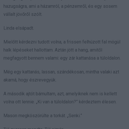
hazugságra, ami a házamról, a pénzemről, és egy sosem
vállalt jövőről szólt.
Linda elsápadt.
Mielőtt kérdezni tudott volna, a frissen felhúzott fal mögül
halk lépéseket hallottam. Aztán jött a hang, amitől
megfagyott bennem valami: egy zár kattanása a túloldalon.
Még egy kattanás, lassan, szándékosan, mintha valaki azt
akarná, hogy észrevegyük.
A második ajtót bámultam, azt, amelyiknek nem is kellett
volna ott lennie. „Ki van a túloldalon?” kérdeztem élesen.
Mason megköszörülte a torkát. „Senki.”