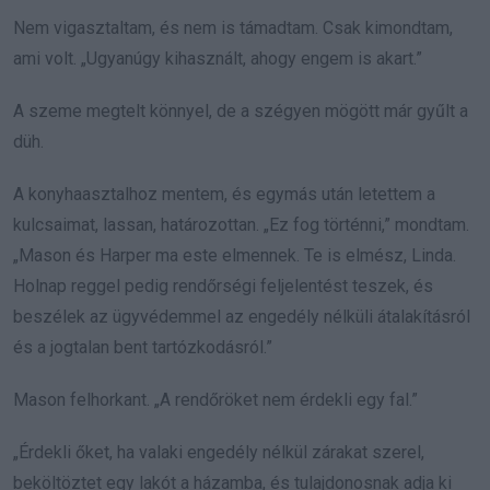
Nem vigasztaltam, és nem is támadtam. Csak kimondtam,
ami volt. „Ugyanúgy kihasznált, ahogy engem is akart.”
A szeme megtelt könnyel, de a szégyen mögött már gyűlt a
düh.
A konyhaasztalhoz mentem, és egymás után letettem a
kulcsaimat, lassan, határozottan. „Ez fog történni,” mondtam.
„Mason és Harper ma este elmennek. Te is elmész, Linda.
Holnap reggel pedig rendőrségi feljelentést teszek, és
beszélek az ügyvédemmel az engedély nélküli átalakításról
és a jogtalan bent tartózkodásról.”
Mason felhorkant. „A rendőröket nem érdekli egy fal.”
„Érdekli őket, ha valaki engedély nélkül zárakat szerel,
beköltöztet egy lakót a házamba, és tulajdonosnak adja ki