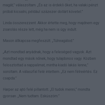
magát,” válaszoltam. „És az is érdekli őket, ha valaki pénzt
próbál kicsalni, például százezer dollárt követel.”
Linda összerezzent. Akkor értette meg, hogy majdnem egy
zsarolás része lett, még ha nem is úgy indult.
Mason állkapcsa megfeszült. „Túlreagálod.”
„Azt mondtad anyádnak, hogy a feleséged vagyok. Azt
mondtad egy másik nőnek, hogy tulajdonos vagy. Közben
felosztottad a nappalimat, mintha kiadó lakás lenne,”
soroltam. A válaszfal felé intettem. „Ez nem félreértés. Ez
csapda.”
Harper az ajtó felé pillantott. „El tudok menni,” mondta
gyorsan. „Nem tudtam. Esküszöm.”