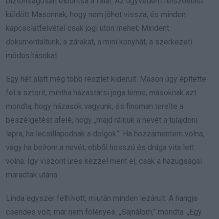
biztonságosan elbontsa a falat. Az ügyvédem felszólítást
küldött Masonnak, hogy nem jöhet vissza, és minden
kapcsolatfelvétel csak jogi úton mehet. Mindent
dokumentáltunk, a zárakat, a mini konyhát, a szerkezeti
módosításokat.
Egy hét alatt még több részlet kiderült. Mason úgy építette
fel a sztorit, mintha házastársi joga lenne, másoknak azt
mondta, hogy házasok vagyunk, és finoman terelte a
beszélgetést afelé, hogy „majd ráírjuk a nevét a tulajdoni
lapra, ha lecsillapodnak a dolgok”. Ha hozzámentem volna,
vagy ha beírom a nevét, ebből hosszú és drága vita lett
volna. Így viszont üres kézzel ment el, csak a hazugságai
maradtak utána.
Linda egyszer felhívott, miután minden lezárult. A hangja
csendes volt, már nem fölényes. „Sajnálom,” mondta. „Egy