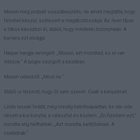
Mason még próbált visszabeszélni, de amint meglátta, hogy
felvétel készül, szétesett a magabiztossága. Az ilyen típus
a titkos káoszból él, abból, hogy mindenki bizonytalan. A
kamera ezt elvágja.
Harper hangja remegett. „Mason, azt mondtad, ez el van
intézve.” A bögre csörgött a kezében.
Mason odaszólt: „Most ne.”
Ebből is látszott, hogy őt sem szereti. Csak a kényelmet.
Linda lassan felállt, még mindig halottsápadtan, és ide-oda
nézett a kis konyha, a válaszfal és köztem. „Én fizettem ezt,”
mondta alig hallhatóan. „Azt mondta, kettőtöknek. A
családnak.”