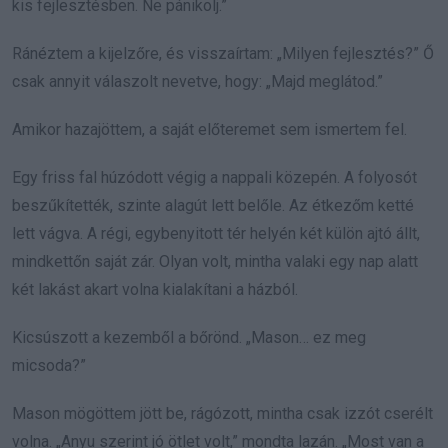
kis fejlesztésben. Ne pánikolj.”
Ránéztem a kijelzőre, és visszaírtam: „Milyen fejlesztés?” Ő
csak annyit válaszolt nevetve, hogy: „Majd meglátod.”
Amikor hazajöttem, a saját előteremet sem ismertem fel.
Egy friss fal húzódott végig a nappali közepén. A folyosót
beszűkítették, szinte alagút lett belőle. Az étkezőm ketté
lett vágva. A régi, egybenyitott tér helyén két külön ajtó állt,
mindkettőn saját zár. Olyan volt, mintha valaki egy nap alatt
két lakást akart volna kialakítani a házból.
Kicsúszott a kezemből a bőrönd. „Mason… ez meg
micsoda?”
Mason mögöttem jött be, rágózott, mintha csak izzót cserélt
volna. „Anyu szerint jó ötlet volt,” mondta lazán. „Most van a