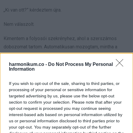
„Ki van ott?” kérdeztem újra.
Nem válaszolt.
Kimentem a folyosói szekrényhez, ahol a szerszámos
dobozomat tartom. Automatikusan mozogtam, mintha a
testem átvette volna az irányítást. Fogtam egy csavarhúzót,
és visszamentem.
harmonikum.co -
Do Not Process My Personal
Information
Linda felszisszent. „Ne merészeld tönkretenni…”
If you wish to opt-out of the sale, sharing to third parties, or
processing of your personal or sensitive information for
„Az ajtómat,” vágtam rá, „a házamban.”
targeted advertising by us, please use the below opt-out
section to confirm your selection. Please note that after your
Levettem a zárlemezt, és remegő kézzel kipattintottam a
opt-out request is processed you may continue seeing
nyelvet. Az ajtó nyikordulva kinyílt.
interest-based ads based on personal information utilized by
us or personal information disclosed to third parties prior to
your opt-out. You may separately opt-out of the further
Odabent egy mini konyha volt.