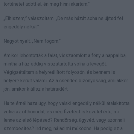
történetet adott el, én meg hinni akartam.”
„Elhiszem,” válaszoltam. „De más házát soha ne újítsd fel
engedély nélkül.”
Nagyot nyelt. „Nem fogom.”
Amikor lebontották a falat, visszaömlött a fény a nappaliba,
mintha a ház eddig visszatartotta volna a levegőt.
Végigsétáltam a helyreállított folyosón, és bennem is
helyére került valami. Az a csendes bizonyosság, ami akkor
jön, amikor kiállsz a határaidért.
Ha te érnél haza úgy, hogy valaki engedély nélkül átalakította
volna az otthonodat, és még fizetést is követel érte, mi
lenne az első lépésed? Rendőrség, ügyvéd, vagy azonnali
szembesítés? Írd meg, nálad mi működne. Ha pedig ez a