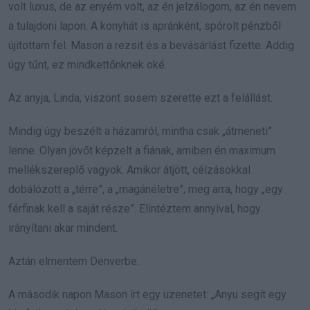
volt luxus, de az enyém volt, az én jelzálogom, az én nevem
a tulajdoni lapon. A konyhát is apránként, spórolt pénzből
újítottam fel. Mason a rezsit és a bevásárlást fizette. Addig
úgy tűnt, ez mindkettőnknek oké.
Az anyja, Linda, viszont sosem szerette ezt a felállást.
Mindig úgy beszélt a házamról, mintha csak „átmeneti”
lenne. Olyan jövőt képzelt a fiának, amiben én maximum
mellékszereplő vagyok. Amikor átjött, célzásokkal
dobálózott a „térre”, a „magánéletre”, meg arra, hogy „egy
férfinak kell a saját része”. Elintéztem annyival, hogy
irányítani akar mindent.
Aztán elmentem Denverbe.
A második napon Mason írt egy üzenetet: „Anyu segít egy