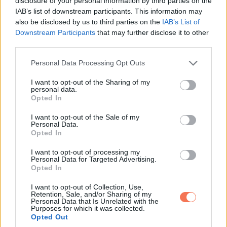
disclosure of your personal information by third parties on the
IAB’s list of downstream participants. This information may
Nem félkész munka. Teljesen kész. Zümmögött egy mini
also be disclosed by us to third parties on the
IAB’s List of
hűtő, be volt dugva a mikró, kis mosogató, felszerelt
Downstream Participants
that may further disclose it to other
third parties.
szekrények, polcon tányérok. Megcsapott a friss festék és
az új padló szaga.
Please note that this website/app uses one or more Google
Personal Data Processing Opt Outs
services and may gather and store information including but
not limited to your visit or usage behaviour. You may click to
I want to opt-out of the Sharing of my
Ez nem „vendégrész” volt.
personal data.
grant or deny consent to Google and its third-party tags to
Opted In
use your data for below specified purposes in below Google
Ez egy külön lakrész.
consent section.
I want to opt-out of the Sale of my
Personal Data.
Egy apró stúdió a házamon belül.
Opted In
I want to opt-out of processing my
Egy fiatal nő állt ott bögrével a kezében, és úgy lefagyott,
Personal Data for Targeted Advertising.
Opted In
mintha most kapták volna rajta. Huszonéves lehetett, bő
póló, kócos konty. Nem szakember. Nem rokon.
I want to opt-out of Collection, Use,
Retention, Sale, and/or Sharing of my
Personal Data that Is Unrelated with the
Purposes for which it was collected.
Ő ott lakott.
Opted Out