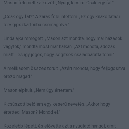
Mason felemelte a kezét. „Nyugi, kicsim. Csak egy fal.”
„Csak egy fal?” A zárak felé intettem. „Ez egy kilakoltatási
terv gipszkartonba csomagolva.”
Linda ajka remegett. „Mason azt mondta, hogy már házasok
vagytok,” mondta most már halkan. „Azt mondta, adózás
miatt… és így jogos, hogy segítsek családbaráttá tenni.”
A mellkasom összeszorult. „Azért mondta, hogy feljogosítva
érezd magad.”
Mason elpirult. „Nem úgy értettem.”
Kicsúszott belőlem egy keserű nevetés. „Akkor hogy
értetted, Mason? Mondd el.”
Közelebb lépett, és elővette azt a nyugtató hangot, amit