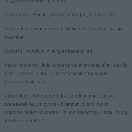
Túl gyorsan mondta. Túl simán.
Linda szeme kitágult. „Mason,” suttogta, „mi folyik itt?”
Odamentem, és megtekerem a kilincset. Zárva volt. A saját
házamban.
„Nyisd ki,” mondtam. A hangom kemény lett.
Mason habozott. Linda közben próbált erősnek tűnni, de alig
ment. „Nem kell ebből jelenetet csinálni,” motyogta.
„Fejlesztettünk, kész.”
Ráfordultam. „Kettéosztottátok az otthonomat, zárakat
szereltetek fel, amíg másik államban voltam. Aztán
százezer dollárt követeltél. Ez nem fejlesztés, Linda. Ez egy
beköltözés erőből.”