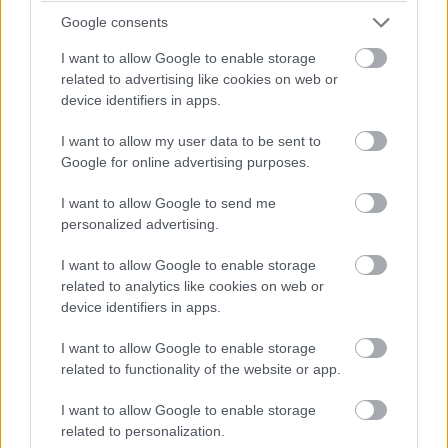
Linda hátratántorodott. „Mason… ki ez?”
Google consents
I want to allow Google to enable storage
A nő Masonra nézett. „Azt mondtad, tudja,” suttogta.
related to advertising like cookies on web or
device identifiers in apps.
Minden kiélesedett bennem. „Mit tud?”
I want to allow my user data to be sent to
Mason hangja megrepedt. „Nem az, aminek gondolod.”
Google for online advertising purposes.
I want to allow Google to send me
A világ legüresebb mondata.
personalized advertising.
A nő nagyot nyelt. „Harper vagyok,” mondta halkan. „Mason
I want to allow Google to enable storage
barátnője.”
related to analytics like cookies on web or
device identifiers in apps.
A „barátnő” szó visszhangzott a fejemben.
I want to allow Google to enable storage
related to functionality of the website or app.
Linda fuldokló hangot adott ki. „Azt mondtad, a feleséged,”
csattant Masonra. „Azt mondtad, jövőt építesz. Kihasználtál.”
I want to allow Google to enable storage
related to personalization.