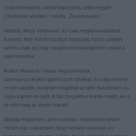
Linda előrelépett, mintha felpofozná, aztán megállt.
„Tiszteletet akartam,” mondta. „Őszinteséget.”
Néztem, ahogy szétesnek, és csak megkönnyebbülést
éreztem. Nem kötött hozzájuk házasság, közös tulajdon,
semmi, csak az, hogy ideiglenesen beengedtem valakit a
saját házamba.
Amikor Mason és Harper végül elmentek,
szemeteszsákokba gyömöszölt ruhákkal, és még a mikrót
is vinni akarták, bezártam mögöttük az ajtót. Nekidőltem, és
végre kaptam levegőt. A ház megsértve érezte magát, én is,
de attól még az enyém maradt.
Másnap megtettem, amit mondtam. Feljelentést tettem.
Hívtam egy szakembert, hogy felmérje a károkat, és