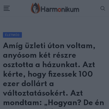
Skip
to
content
ÉLETMÓD
Amíg üzleti úton voltam,
anyósom két részre
osztotta a házunkat. Azt
kérte, hogy fizessek 100
ezer dollárt a
változtatásokért. Azt
mondtam: „Hogyan? De én