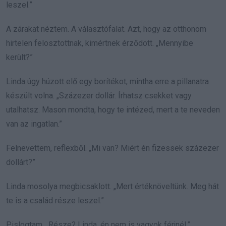
leszel.”
A zárakat néztem. A választófalat. Azt, hogy az otthonom
hirtelen felosztottnak, kimértnek érződött. „Mennyibe
került?”
Linda úgy húzott elő egy borítékot, mintha erre a pillanatra
készült volna. „Százezer dollár. Írhatsz csekket vagy
utalhatsz. Mason mondta, hogy te intézed, mert a te neveden
van az ingatlan.”
Felnevettem, reflexből. „Mi van? Miért én fizessek százezer
dollárt?”
Linda mosolya megbicsaklott. „Mert értéknöveltünk. Meg hát
te is a család része leszel.”
Pislogtam. „Része? Linda, én nem is vagyok férjnél.”