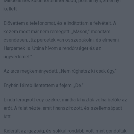
Mindenkinek külön történetet adott, pont annyit, amennyi
kellett.
Elővettem a telefonomat, és elindítottam a felvételt. A
kezem most már nem remegett. „Mason,” mondtam
csendesen, „tíz percetek van összepakolni, és elmenni.
Harpernek is. Utána hívom a rendőrséget és az
ügyvédemet.”
Az arca megkeményedett. „Nem rúghatsz ki csak úgy.”
Enyhén félrebillentettem a fejem. „De.”
Linda lerogyott egy székre, mintha kihúzták volna belőle az
erőt. A falat nézte, amit finanszírozott, és szellemsápadt
lett.
Kiderült az igazság, és sokkal rondább volt, mint gondoltuk.