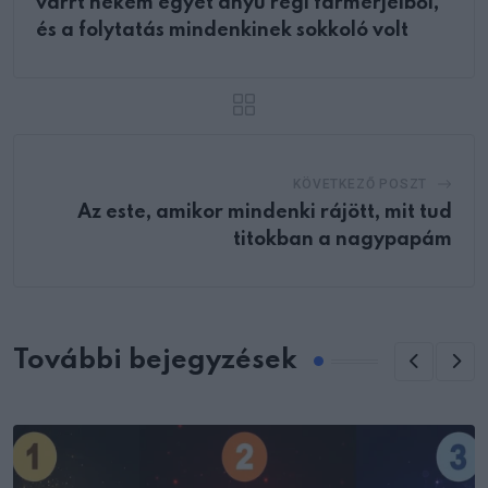
varrt nekem egyet anyu régi farmerjeiből,
és a folytatás mindenkinek sokkoló volt
KÖVETKEZŐ POSZT
Az este, amikor mindenki rájött, mit tud
titokban a nagypapám
További bejegyzések