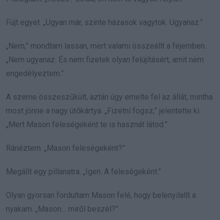
Fújt egyet. „Ugyan már, szinte házasok vagytok. Ugyanaz.”
„Nem,” mondtam lassan, mert valami összeállt a fejemben.
„Nem ugyanaz. És nem fizetek olyan felújításért, amit nem
engedélyeztem.”
A szeme összeszűkült, aztán úgy emelte fel az állát, mintha
most jönne a nagy ütőkártya. „Fizetni fogsz,” jelentette ki.
„Mert Mason feleségeként te is hasznát látod.”
Ránéztem. „Mason feleségeként?”
Megállt egy pillanatra. „Igen. A feleségeként.”
Olyan gyorsan fordultam Mason felé, hogy belenyilallt a
nyakam. „Mason… miről beszél?”