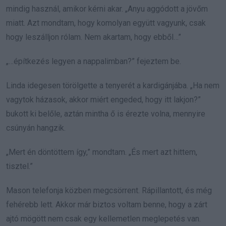
mindig használ, amikor kérni akar. „Anyu aggódott a jövőm
miatt. Azt mondtam, hogy komolyan együtt vagyunk, csak
hogy leszálljon rólam. Nem akartam, hogy ebből…”
„…építkezés legyen a nappalimban?” fejeztem be.
Linda idegesen törölgette a tenyerét a kardigánjába. „Ha nem
vagytok házasok, akkor miért engeded, hogy itt lakjon?”
bukott ki belőle, aztán mintha ő is érezte volna, mennyire
csúnyán hangzik.
„Mert én döntöttem így,” mondtam. „És mert azt hittem,
tisztel.”
Mason telefonja közben megcsörrent. Rápillantott, és még
fehérebb lett. Akkor már biztos voltam benne, hogy a zárt
ajtó mögött nem csak egy kellemetlen meglepetés van.