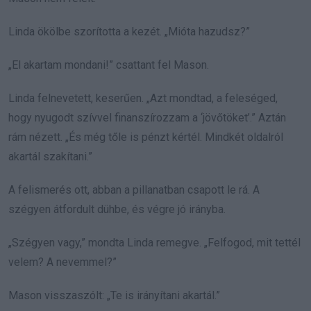
Linda ökölbe szorította a kezét. „Mióta hazudsz?”
„El akartam mondani!” csattant fel Mason.
Linda felnevetett, keserűen. „Azt mondtad, a feleséged,
hogy nyugodt szívvel finanszírozzam a ‘jövőtöket’.” Aztán
rám nézett. „És még tőle is pénzt kértél. Mindkét oldalról
akartál szakítani.”
A felismerés ott, abban a pillanatban csapott le rá. A
szégyen átfordult dühbe, és végre jó irányba.
„Szégyen vagy,” mondta Linda remegve. „Felfogod, mit tettél
velem? A nevemmel?”
Mason visszaszólt: „Te is irányítani akartál.”