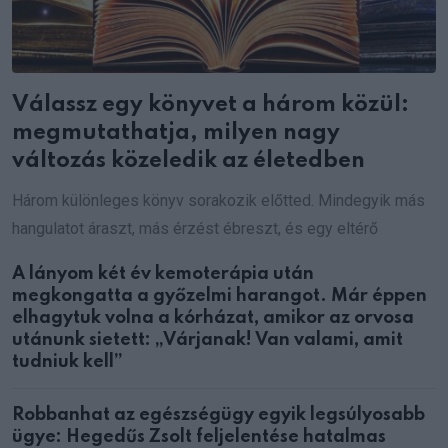
Válassz egy könyvet a három közül:
megmutathatja, milyen nagy
változás közeledik az életedben
Három különleges könyv sorakozik előtted. Mindegyik más
hangulatot áraszt, más érzést ébreszt, és egy eltérő
A lányom két év kemoterápia után
megkongatta a győzelmi harangot. Már éppen
elhagytuk volna a kórházat, amikor az orvosa
utánunk sietett: „Várjanak! Van valami, amit
tudniuk kell”
Robbanhat az egészségügy egyik legsúlyosabb
ügye: Hegedűs Zsolt feljelentése hatalmas