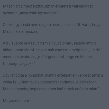
Mason arca megfeszült, aztán erőltetett vállrándítást
nyomott. „Anyu csak így mondja.”
Csakhogy Linda nem engem nézett, hanem őt. Várta, hogy
Mason alátámassza.
A pulzusom lelassult, nem a nyugalomtól, inkább attól a
hideg tisztaságtól, amikor már nincs mit szépíteni. „Linda,”
mondtam óvatosan, „miért gondolod, hogy én Mason
felesége vagyok?”
Úgy ráncolta a homlokát, mintha értelmetlen kérdést tettem
volna fel. „Mert tavaly összeházasodtatok. A bíróságon.
Mason mondta, hogy csendben intéztétek adózás miatt.”
Megszédültem.