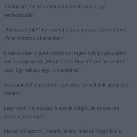
mi oldalunk, és az ő oldala, amikor itt alszik. Így
rendezettebb.”
„Rendezettebb?” Az ujjaimat a friss gipszkartonra tettem.
„Falat húztatok a házamban.”
Linda közben kilépett abból, ami régen a dolgozószobám
volt, és vigyorgott. „Meglepetés! Ugye milyen okos? Két
rész. Egy nektek, egy… a családnak.”
Összerándult a gyomrom. „Ezt akkor csináltátok, amíg távol
voltam?”
Legyintett. „Fejlesztés. A szakik drágák, de ésszerűre
vettük a költséget.”
Mason bólogatott. „Komoly javítás, hidd el. Még hálás is