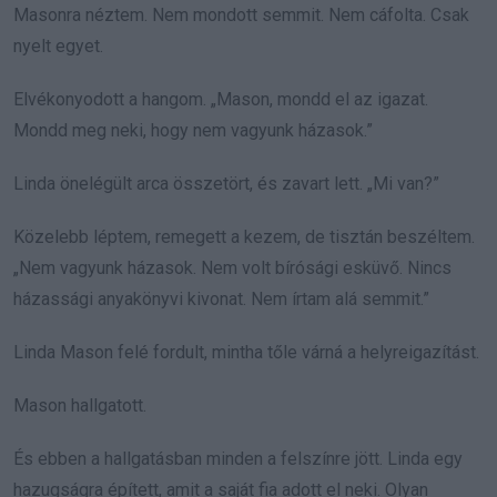
Masonra néztem. Nem mondott semmit. Nem cáfolta. Csak
nyelt egyet.
Elvékonyodott a hangom. „Mason, mondd el az igazat.
Mondd meg neki, hogy nem vagyunk házasok.”
Linda önelégült arca összetört, és zavart lett. „Mi van?”
Közelebb léptem, remegett a kezem, de tisztán beszéltem.
„Nem vagyunk házasok. Nem volt bírósági esküvő. Nincs
házassági anyakönyvi kivonat. Nem írtam alá semmit.”
Linda Mason felé fordult, mintha tőle várná a helyreigazítást.
Mason hallgatott.
És ebben a hallgatásban minden a felszínre jött. Linda egy
hazugságra épített, amit a saját fia adott el neki. Olyan