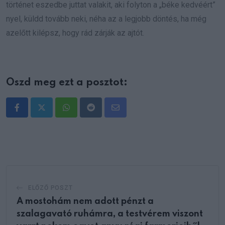
történet eszedbe juttat valakit, aki folyton a „béke kedvéért”
nyel, küldd tovább neki, néha az a legjobb döntés, ha még
azelőtt kilépsz, hogy rád zárják az ajtót.
Oszd meg ezt a posztot:
Whatsapp
Reddit
Share
via
Email
ELŐZŐ POSZT
A mostohám nem adott pénzt a
szalagavató ruhámra, a testvérem viszont