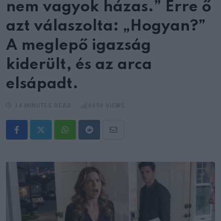
nem vagyok házas.” Erre ő
azt válaszolta: „Hogyan?”
A meglepő igazság
kiderült, és az arca
elsápadt.
14 MINUTES READ
6559
VIEWS
Whatsapp
Reddit
Share
via
Email