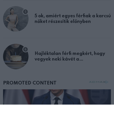
5 ok, amiért egyes férfiak a karcsú
nőket részesítik előnyben
Hajléktalan férfi megkért, hogy
vegyek neki kávét a
születésnapján – órákkal később
mellettem ült az első osztályon