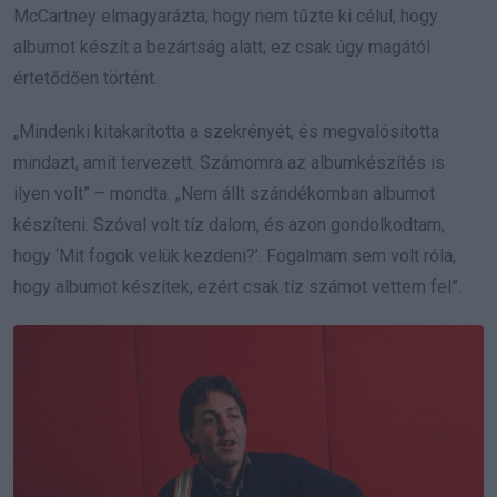
McCartney elmagyarázta, hogy nem tűzte ki célul, hogy
albumot készít a bezártság alatt; ez csak úgy magától
értetődően történt.
„Mindenki kitakarította a szekrényét, és megvalósította
mindazt, amit tervezett. Számomra az albumkészítés is
ilyen volt” – mondta. „Nem állt szándékomban albumot
készíteni. Szóval volt tíz dalom, és azon gondolkodtam,
hogy ‘Mit fogok velük kezdeni?’. Fogalmam sem volt róla,
hogy albumot készítek, ezért csak tíz számot vettem fel”.