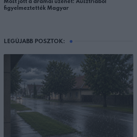
Most jött a drámai üzenet: Ausztriából
figyelmeztették Magyar
LEGÚJABB POSZTOK: