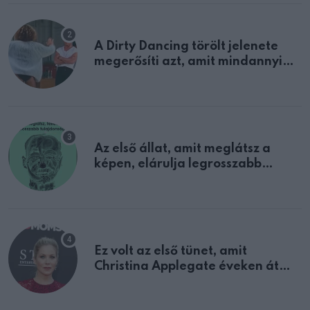
A Dirty Dancing törölt jelenete
megerősíti azt, amit mindannyian
sejtettünk
Az első állat, amit meglátsz a
képen, elárulja legrosszabb
tulajdonságodat
Ez volt az első tünet, amit
Christina Applegate éveken át
félreértett, pedig a szklerózis
multiplex egyértelmű jele volt