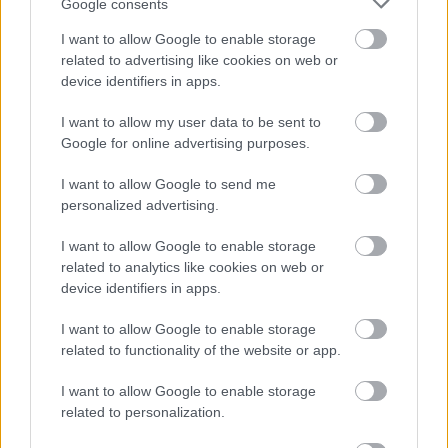
Google consents
ELŐZŐ POSZT
I want to allow Google to enable storage
Megdöbbentő hatással van a házszámod
related to advertising like cookies on web or
az életedre: ezek a házszámok azok,
device identifiers in apps.
amelyek a legtöbb sikert, pénzt és
I want to allow my user data to be sent to
boldogságot vonzzák az életedbe:
Google for online advertising purposes.
I want to allow Google to send me
personalized advertising.
I want to allow Google to enable storage
related to analytics like cookies on web or
KÖVETKEZŐ POSZT
device identifiers in apps.
VICC: A négernek, a székelynek és a
románnak egyszerre születik gyereke
I want to allow Google to enable storage
related to functionality of the website or app.
I want to allow Google to enable storage
related to personalization.
További bejegyzések