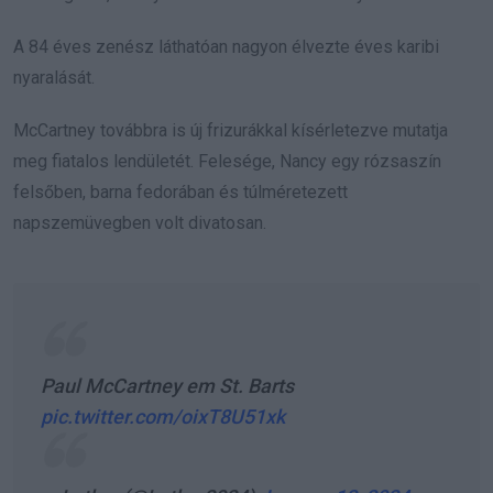
A 84 éves zenész láthatóan nagyon élvezte éves karibi
nyaralását.
McCartney továbbra is új frizurákkal kísérletezve mutatja
meg fiatalos lendületét. Felesége, Nancy egy rózsaszín
felsőben, barna fedorában és túlméretezett
napszemüvegben volt divatosan.
Paul McCartney em St. Barts
pic.twitter.com/oixT8U51xk