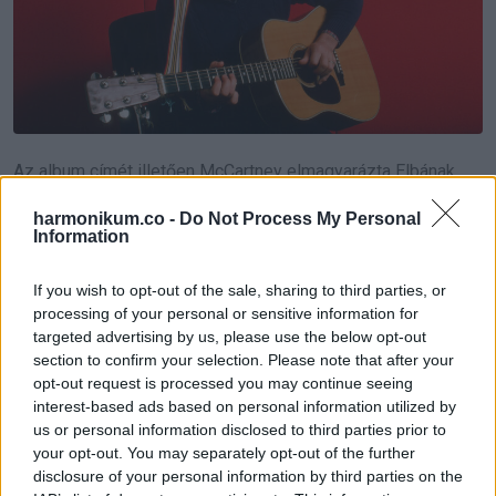
Az album címét illetően McCartney elmagyarázta Elbának,
hogy a McCartney III elnevezés természetes választás volt,
harmonikum.co -
Do Not Process My Personal
tekintettel a projekt szóló jellegére és a korábbi
Information
szólóalbumokkal, a McCartney I és a McCartney II-vel való
If you wish to opt-out of the sale, sharing to third parties, or
folytonosságára. „Rájöttem, mivel a ‘McCartney I’-et és a
processing of your personal or sensitive information for
‘McCartney II’-t én magam játszottam, hogy ugyanabban a
targeted advertising by us, please use the below opt-out
stílusban csináltam őket, így ez lesz a ‘McCartney III’. Így
section to confirm your selection. Please note that after your
opt-out request is processed you may continue seeing
aztán azt gondoltam, ‘Oké, most már tudom, mit csinálok’.”
interest-based ads based on personal information utilized by
us or personal information disclosed to third parties prior to
McCartney kora ellenére továbbra is lelkesen és kreatívan
your opt-out. You may separately opt-out of the further
öleli magához az életet. A megjelenésével való kísérletező
disclosure of your personal information by third parties on the