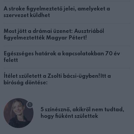
A stroke figyelmeztető jelei, amelyeket a
szervezet küldhet
Most jött a drámai üzenet: Ausztriából
figyelmeztették Magyar Pétert!
Egészséges határok a kapcsolatokban 70 év
felett
Ítélet született a Zsolti bácsi-ügyben!Itt a
bíróság döntése:
5 színésznő, akikről nem tudtad,
hogy fiúként születtek