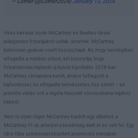
— Luther (@Luther2024)
January 13, 2024
Híres karrierje során McCartney és Beatles-társai
jellegzetes frizurájukról voltak ismertek. McCartney
különösen gyakran viselt hosszú hajat. Az, hogy nemrégiben
elfogadta a manbun stílust, azt bizonyítja, hogy
folyamatosan hajlandó új külsőt kipróbálni. 2018-ban
McCartney címlapokra került, amikor felhagyott a
hajfestéssel, és elfogadta természetes ősz színét – ez
jelentős váltás volt a régóta használt vörösesbarna hajához
képest.
Nem is olyan régen McCartney kiadott egy albumot, a
McCartney III-at, amelyet a bezártság alatt írt és vett fel. Egy
Idris Elba színésszel készített promóciós interjúban