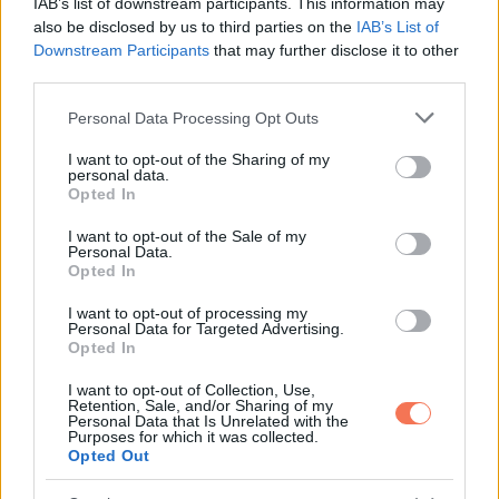
IAB’s list of downstream participants. This information may
kedv, a zenéje iránti elkötelezettsége és a korhoz való
also be disclosed by us to third parties on the
IAB’s List of
alkalmazkodási képessége azt mutatja, hogy szelleme
Downstream Participants
that may further disclose it to other
ugyanolyan vibráló, mint valaha.
third parties.
Please note that this website/app uses one or more Google
Personal Data Processing Opt Outs
Akár egy napsütéses karibi nyaralást élvez, akár új frizurával
services and may gather and store information including but
lepi meg rajongóit, McCatney továbbra is az időtlen rock ‘n’
not limited to your visit or usage behaviour. You may click to
I want to opt-out of the Sharing of my
personal data.
grant or deny consent to Google and its third-party tags to
roll energia maradandó szimbóluma!
Opted In
use your data for below specified purposes in below Google
consent section.
I want to opt-out of the Sale of my
Personal Data.
Opted In
Oszd meg ezt a posztot:
I want to opt-out of processing my
Personal Data for Targeted Advertising.
Opted In
Whatsapp
Reddit
Share
I want to opt-out of Collection, Use,
via
Retention, Sale, and/or Sharing of my
Personal Data that Is Unrelated with the
Email
Purposes for which it was collected.
Opted Out