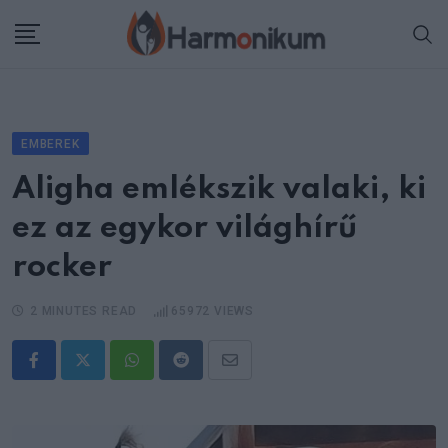
Skip
to
content
EMBEREK
Aligha emlékszik valaki, ki
ez az egykor világhírű
rocker
2 MINUTES READ
65972
VIEWS
Whatsapp
Reddit
Share
via
Email