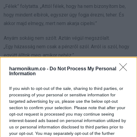
„Félek” folytatta. „Attól félek, hogy ha nem bizonyítom be,
hogy mindent elbírok, egyszer úgy fogja érezni, teher. És
akkor majd elmegy, mert nem akarja cipelni.”
Anyám sokáig nem szólt. Aztán végül megszólalt.
„Egy házasság nem csak a pénzről szól. Arról is szól, hogy
együtt álltok meg, amikor nehéz.”
harmonikum.co -
Do Not Process My Personal
Visszamentem a szobámba, de nem jött álom a szememre.
Information
Feljöttek a régi képek. Kórházi éjszakák, amikor egyedül
ültem. Hideg vacsorák. Beszélgetések, amiket el akartam
If you wish to opt-out of the sale, sharing to third parties, or
processing of your personal or sensitive information for
kezdeni, aztán lenyeltem. Nem az volt a baj, hogy elfogyott a
targeted advertising by us, please use the below opt-out
szeretet. Az volt a baj, hogy nem tudtuk kimondani, mikor kell
section to confirm your selection. Please note that after your
segítség.
opt-out request is processed you may continue seeing
interest-based ads based on personal information utilized by
us or personal information disclosed to third parties prior to
Hajnalban felébresztettem Meerát. Félálomban nézett rám,
your opt-out. You may separately opt-out of the further
és értetlenül pislogott.