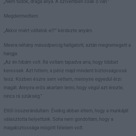
„Nem tudok, drága anya. A szívemben csak ő van.”
Megdermedtem.
„Akkor miért váltatok el?” kérdezte anyám.
Meera néhány másodpercig hallgatott, aztán megremegett a
hangja.
„Az én hibám volt. Rá voltam tapadva arra, hogy többet
keressek. Azt hittem, a pénz majd mindent biztonságossá
tesz. Közben észre sem vettem, mennyire egyedül érzi
magát. Annyira erős akartam lenni, hogy végül azt érezte,
nincs rá szükség.”
Ettől összerándultam. Évekig abban éltem, hogy a munkáját
választotta helyettünk. Soha nem gondoltam, hogy a
magabiztossága mögött félelem volt.