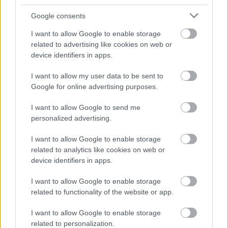
maradjanak együtt. Néha el kell tévedni ahhoz, hogy egy
Google consents
egyszerű dolgot megértsünk: a család nem attól lesz erős,
hogy valaki mindent egyedül visz, hanem attól, hogy ketten
I want to allow Google to enable storage
related to advertising like cookies on web or
döntenek úgy, hogy együtt mennek haza.
device identifiers in apps.
I want to allow my user data to be sent to
Google for online advertising purposes.
Oszd meg ezt a posztot:
I want to allow Google to send me
personalized advertising.
Whatsapp
Reddit
Share
I want to allow Google to enable storage
via
related to analytics like cookies on web or
Email
device identifiers in apps.
I want to allow Google to enable storage
related to functionality of the website or app.
ELŐZŐ POSZT
I want to allow Google to enable storage
Segít vagy ront a horkoláson, ha a jobb
related to personalization.