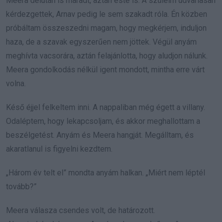
Meera délután is maradt, aztán este is. A szüleim udvariasan
kérdezgettek, Arnav pedig le sem szakadt róla. Én közben
próbáltam összeszedni magam, hogy megkérjem, induljon
haza, de a szavak egyszerűen nem jöttek. Végül anyám
meghívta vacsorára, aztán felajánlotta, hogy aludjon nálunk.
Meera gondolkodás nélkül igent mondott, mintha erre várt
volna.
Késő éjjel felkeltem inni. A nappaliban még égett a villany.
Odaléptem, hogy lekapcsoljam, és akkor meghallottam a
beszélgetést. Anyám és Meera hangját. Megálltam, és
akaratlanul is figyelni kezdtem.
„Három év telt el” mondta anyám halkan. „Miért nem léptél
tovább?”
Meera válasza csendes volt, de határozott.