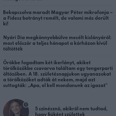
Bekapcsolva maradt Magyar Péter mikrofonja –
a Fidesz botrányt remélt, de valami más derült
ki!
Nyári Dia megkönnyebbülve mesélt kislányáról:
most először a teljes hónapot a kórházon kívül
töltötték
Örökbe fogadtam két ikerlányt, akiket
törölközőkbe csavarva találtam egy tengerparti
öltözőben. A 18. születésnapjukon ugyanazokat
a törölközőket adták át nekem, majd azt
suttogták: „Apa, el kell mondanunk az igazat”
5 színésznő, akikről nem tudtad,
hogy fiúként születtek