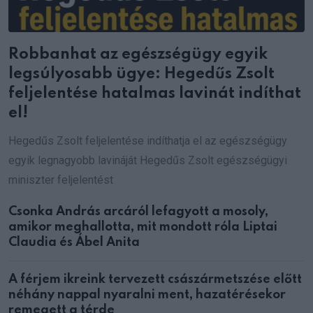
Robbanhat az egészségügy egyik
legsúlyosabb ügye: Hegedűs Zsolt
feljelentése hatalmas lavinát indíthat
el!
Hegedűs Zsolt feljelentése indíthatja el az egészségügy
egyik legnagyobb lavináját Hegedűs Zsolt egészségügyi
miniszter feljelentést
Csonka András arcáról lefagyott a mosoly,
amikor meghallotta, mit mondott róla Liptai
Claudia és Ábel Anita
A férjem ikreink tervezett császármetszése előtt
néhány nappal nyaralni ment, hazatérésekor
remegett a térde