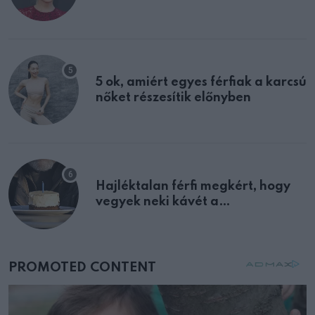
félreértett, pedig a szklerózis
multiplex egyértelmű jele volt
5 ok, amiért egyes férfiak a karcsú
nőket részesítik előnyben
Hajléktalan férfi megkért, hogy
vegyek neki kávét a
születésnapján – órákkal később
mellettem ült az első osztályon