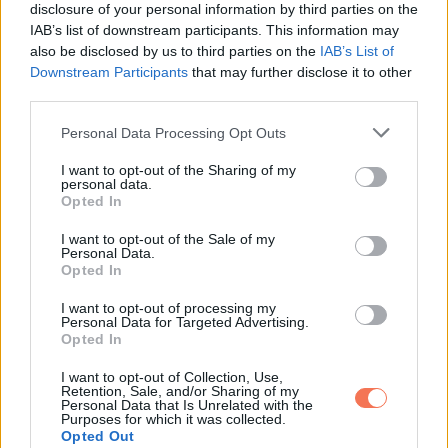
disclosure of your personal information by third parties on the
IAB’s list of downstream participants. This information may
„Viszlek valahová” mondtam.
also be disclosed by us to third parties on the
IAB’s List of
Downstream Participants
that may further disclose it to other
„Hová?” mormolta.
third parties.
Please note that this website/app uses one or more Google
Personal Data Processing Opt Outs
„A házasságkötő hivatalba” válaszoltam, és még engem is
services and may gather and store information including but
meglepett, milyen biztosan hangzik.
not limited to your visit or usage behaviour. You may click to
I want to opt-out of the Sharing of my
personal data.
grant or deny consent to Google and its third-party tags to
Opted In
use your data for below specified purposes in below Google
Csak nézett rám, a szeme megtelt könnyel, aztán bólintott.
consent section.
I want to opt-out of the Sale of my
Personal Data.
Az út nem volt hosszú, mégis benne volt három év csendje,
Opted In
fájdalma, félreértése. Nem ígérhettem neki tökéletességet.
I want to opt-out of processing my
Csak azt tudtam, hogy most nem akarom újra a félelem miatt
Personal Data for Targeted Advertising.
Opted In
elengedni.
I want to opt-out of Collection, Use,
Retention, Sale, and/or Sharing of my
Van, hogy egy házasság nem azért ér véget, mert eltűnik a
Personal Data that Is Unrelated with the
Purposes for which it was collected.
szerelem, hanem mert egyik fél sem tudja, hogyan
Opted Out