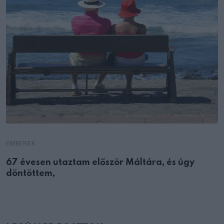
EMBEREK
67 évesen utaztam először Máltára, és úgy
döntöttem,