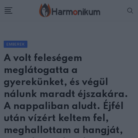
Skip
to
content
EMBEREK
A volt feleségem
meglátogatta a
gyerekünket, és végül
nálunk maradt éjszakára.
A nappaliban aludt. Éjfél
után vízért keltem fel,
meghallottam a hangját,