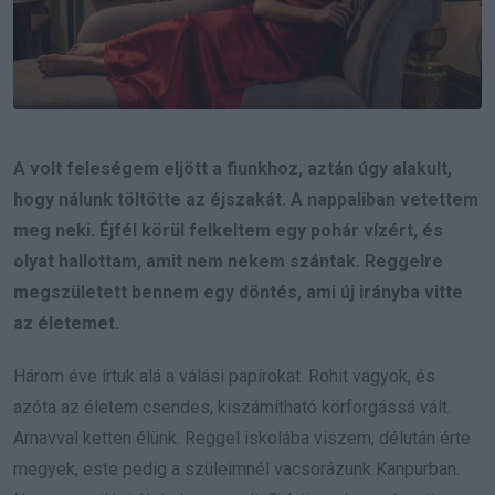
A volt feleségem eljött a fiunkhoz, aztán úgy alakult,
hogy nálunk töltötte az éjszakát. A nappaliban vetettem
meg neki. Éjfél körül felkeltem egy pohár vízért, és
olyat hallottam, amit nem nekem szántak. Reggelre
megszületett bennem egy döntés, ami új irányba vitte
az életemet.
Három éve írtuk alá a válási papírokat. Rohit vagyok, és
azóta az életem csendes, kiszámítható körforgássá vált.
Arnavval ketten élünk. Reggel iskolába viszem, délután érte
megyek, este pedig a szüleimnél vacsorázunk Kanpurban.