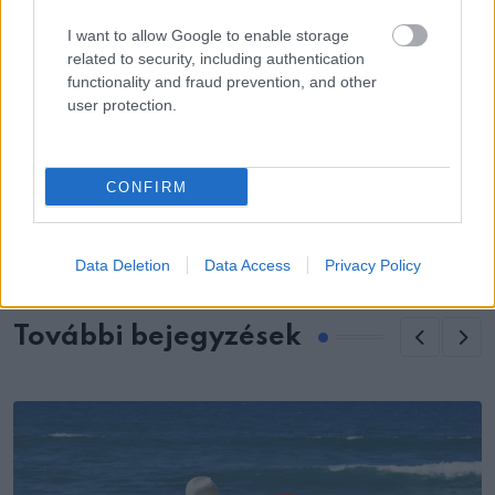
oldaladon alszol?
I want to allow Google to enable storage
related to security, including authentication
functionality and fraud prevention, and other
user protection.
KÖVETKEZŐ POSZT
Az okok, amelyek miatt a gyerekek nem
CONFIRM
látogatják többé szüleiket
Data Deletion
Data Access
Privacy Policy
További bejegyzések