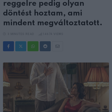
reggelre pedig olyan
döntést hoztam, ami
mindent megváltoztatott.
3 MINUTES READ
14674
VIEWS
Whatsapp
Reddit
Share
via
Email