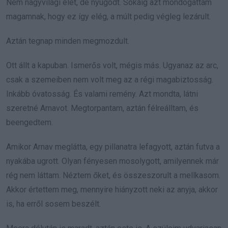
Nem nagyvilági élet, de nyugodt. Sokáig azt mondogattam
magamnak, hogy ez így elég, a múlt pedig végleg lezárult.
Aztán tegnap minden megmozdult.
Ott állt a kapuban. Ismerős volt, mégis más. Ugyanaz az arc,
csak a szemeiben nem volt meg az a régi magabiztosság.
Inkább óvatosság. És valami remény. Azt mondta, látni
szeretné Arnavot. Megtorpantam, aztán félreálltam, és
beengedtem.
Amikor Arnav meglátta, egy pillanatra lefagyott, aztán futva a
nyakába ugrott. Olyan fényesen mosolygott, amilyennek már
rég nem láttam. Néztem őket, és összeszorult a mellkasom.
Akkor értettem meg, mennyire hiányzott neki az anyja, akkor
is, ha erről sosem beszélt.