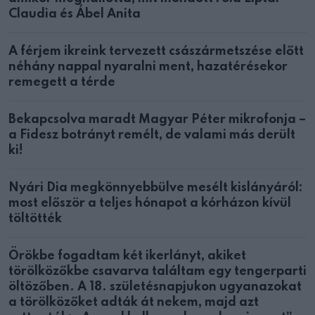
Claudia és Ábel Anita
A férjem ikreink tervezett császármetszése előtt
néhány nappal nyaralni ment, hazatérésekor
remegett a térde
Bekapcsolva maradt Magyar Péter mikrofonja –
a Fidesz botrányt remélt, de valami más derült
ki!
Nyári Dia megkönnyebbülve mesélt kislányáról:
most először a teljes hónapot a kórházon kívül
töltötték
Örökbe fogadtam két ikerlányt, akiket
törölközőkbe csavarva találtam egy tengerparti
öltözőben. A 18. születésnapjukon ugyanazokat
a törölközőket adták át nekem, majd azt