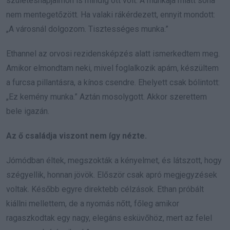
születésnapjaimon is mindig ott volt. A munkája miatt soha
nem mentegetőzött. Ha valaki rákérdezett, ennyit mondott:
„A városnál dolgozom. Tisztességes munka.”
Ethannel az orvosi rezidensképzés alatt ismerkedtem meg.
Amikor elmondtam neki, mivel foglalkozik apám, készültem
a furcsa pillantásra, a kínos csendre. Ehelyett csak bólintott:
„Ez kemény munka.” Aztán mosolygott. Akkor szerettem
bele igazán.
Az ő családja viszont nem így nézte.
Jómódban éltek, megszokták a kényelmet, és látszott, hogy
szégyellik, honnan jövök. Először csak apró megjegyzések
voltak. Később egyre direktebb célzások. Ethan próbált
kiállni mellettem, de a nyomás nőtt, főleg amikor
ragaszkodtak egy nagy, elegáns esküvőhöz, mert az felel