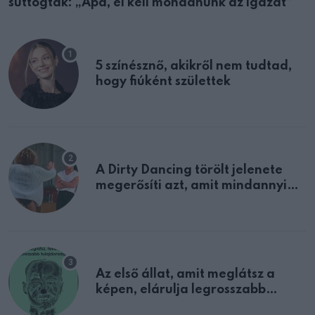
suttogták: „Apa, el kell mondanunk az igazat”
5 színésznő, akikről nem tudtad,
hogy fiúként születtek
A Dirty Dancing törölt jelenete
megerősíti azt, amit mindannyian
sejtettünk
Az első állat, amit meglátsz a
képen, elárulja legrosszabb
tulajdonságodat