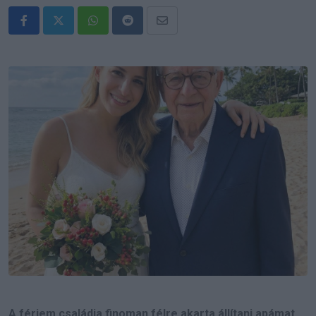
Whatsapp
Reddit
Share
via
Email
A férjem családja finoman félre akarta állítani apámat