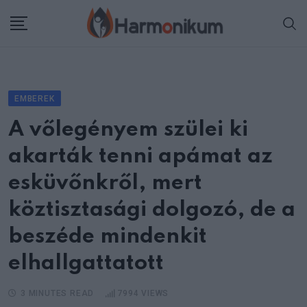
Skip
to
content
EMBEREK
A vőlegényem szülei ki
akarták tenni apámat az
esküvőnkről, mert
köztisztasági dolgozó, de a
beszéde mindenkit
elhallgattatott
3 MINUTES READ
7994
VIEWS