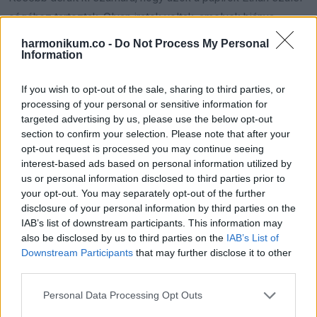
cégéhez tartoztak. Olyan iratok voltak, amelyek hiánya
komoly bajt hozott volna rájuk.
harmonikum.co -
Do Not Process My Personal
Information
„Nem azért vittem vissza, hogy bárki megköszönje” mondta.
If you wish to opt-out of the sale, sharing to third parties, or
„Azért tettem, mert ez volt a helyes.”
processing of your personal or sensitive information for
targeted advertising by us, please use the below opt-out
A teremben teljes csend lett.
section to confirm your selection. Please note that after your
opt-out request is processed you may continue seeing
Felálltam, és kimondtam, amit addig is éreztem: „Apám
interest-based ads based on personal information utilized by
marad. Ő nem szégyen, hanem az oka annak, hogy ma itt
us or personal information disclosed to third parties prior to
your opt-out. You may separately opt-out of the further
állok.”
disclosure of your personal information by third parties on the
IAB’s list of downstream participants. This information may
Ethan mellém lépett. „Ha ez valakinek nem fér bele” mondta
also be disclosed by us to third parties on the
IAB’s List of
halkan, „nyugodtan elmehet.”
Downstream Participants
that may further disclose it to other
third parties.
Néhányan tényleg elmentek.
Please note that this website/app uses one or more Google
Personal Data Processing Opt Outs
services and may gather and store information including but