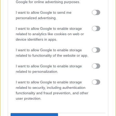
Google for online advertising purposes.
ELŐZŐ POSZT
I want to allow Google to send me
personalized advertising.
A jade virág titka: egy csendes szerelem,
félreértett szándékok és egy meglepetés
I want to allow Google to enable storage
örökség története
related to analytics like cookies on web or
device identifiers in apps.
I want to allow Google to enable storage
related to functionality of the website or app.
I want to allow Google to enable storage
KÖVETKEZŐ POSZT
related to personalization.
5 jel, amit sok hívő a Szentlélek munkájának
tart az életében
I want to allow Google to enable storage
related to security, including authentication
functionality and fraud prevention, and other
user protection.
További bejegyzések