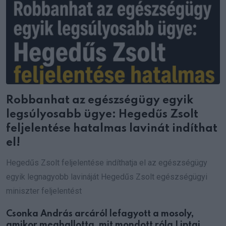
Robbanhat az egészségügy egyik
legsúlyosabb ügye: Hegedűs Zsolt
feljelentése hatalmas lavinát indíthat
el!
Hegedűs Zsolt feljelentése indíthatja el az egészségügy
egyik legnagyobb lavináját Hegedűs Zsolt egészségügyi
miniszter feljelentést
Csonka András arcáról lefagyott a mosoly,
amikor meghallotta, mit mondott róla Liptai