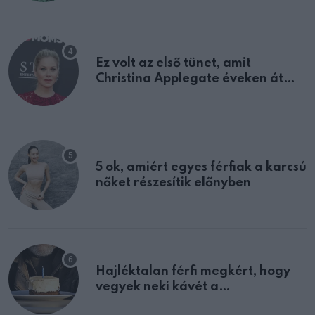
Ez volt az első tünet, amit
Christina Applegate éveken át
félreértett, pedig a szklerózis
multiplex egyértelmű jele volt
5 ok, amiért egyes férfiak a karcsú
nőket részesítik előnyben
Hajléktalan férfi megkért, hogy
vegyek neki kávét a
születésnapján – órákkal később