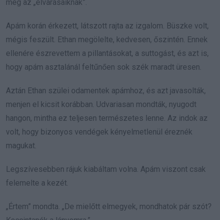
meg az „elvárásaiknak”.
Apám korán érkezett, látszott rajta az izgalom. Büszke volt,
mégis feszült. Ethan megölelte, kedvesen, őszintén. Ennek
ellenére észrevettem a pillantásokat, a suttogást, és azt is,
hogy apám asztalánál feltűnően sok szék maradt üresen.
Aztán Ethan szülei odamentek apámhoz, és azt javasolták,
menjen el kicsit korábban. Udvariasan mondták, nyugodt
hangon, mintha ez teljesen természetes lenne. Az indok az
volt, hogy bizonyos vendégek kényelmetlenül éreznék
magukat.
Legszívesebben rájuk kiabáltam volna. Apám viszont csak
felemelte a kezét.
„Értem” mondta. „De mielőtt elmegyek, mondhatok pár szót?