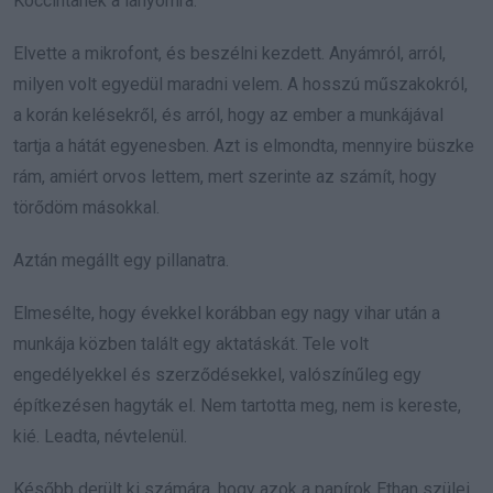
Koccintanék a lányomra.”
Elvette a mikrofont, és beszélni kezdett. Anyámról, arról,
milyen volt egyedül maradni velem. A hosszú műszakokról,
a korán kelésekről, és arról, hogy az ember a munkájával
tartja a hátát egyenesben. Azt is elmondta, mennyire büszke
rám, amiért orvos lettem, mert szerinte az számít, hogy
törődöm másokkal.
Aztán megállt egy pillanatra.
Elmesélte, hogy évekkel korábban egy nagy vihar után a
munkája közben talált egy aktatáskát. Tele volt
engedélyekkel és szerződésekkel, valószínűleg egy
építkezésen hagyták el. Nem tartotta meg, nem is kereste,
kié. Leadta, névtelenül.
Később derült ki számára, hogy azok a papírok Ethan szülei