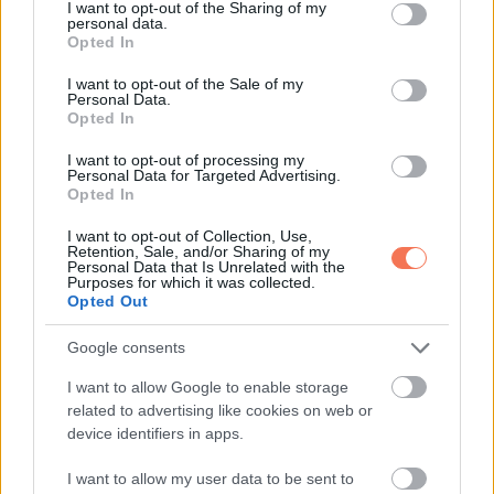
Apám pedig maradt, mellettem, végig.
not limited to your visit or usage behaviour. You may click to
I want to opt-out of the Sharing of my
personal data.
grant or deny consent to Google and its third-party tags to
Opted In
use your data for below specified purposes in below Google
És ennyi volt a lényeg.
consent section.
I want to opt-out of the Sale of my
Personal Data.
Senkit nem lehet a munkája alapján megítélni. A méltóság
Opted In
nem valami, amit mások adnak vagy elvesznek. Az benned
I want to opt-out of processing my
van. Én apámtól tanultam meg, hogyan kell úgy élni, hogy
Personal Data for Targeted Advertising.
Opted In
közben ne kelljen lehajtani a fejem.
I want to opt-out of Collection, Use,
Retention, Sale, and/or Sharing of my
Personal Data that Is Unrelated with the
Purposes for which it was collected.
Opted Out
Oszd meg ezt a posztot:
Google consents
Whatsapp
Reddit
Share
I want to allow Google to enable storage
related to advertising like cookies on web or
via
device identifiers in apps.
Email
I want to allow my user data to be sent to