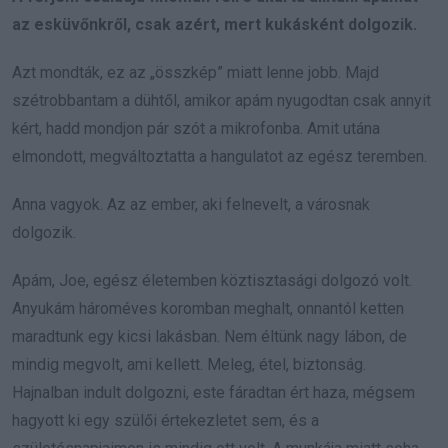
az esküvőnkről, csak azért, mert kukásként dolgozik.
Azt mondták, ez az „összkép” miatt lenne jobb. Majd
szétrobbantam a dühtől, amikor apám nyugodtan csak annyit
kért, hadd mondjon pár szót a mikrofonba. Amit utána
elmondott, megváltoztatta a hangulatot az egész teremben.
Anna vagyok. Az az ember, aki felnevelt, a városnak
dolgozik.
Apám, Joe, egész életemben köztisztasági dolgozó volt.
Anyukám hároméves koromban meghalt, onnantól ketten
maradtunk egy kicsi lakásban. Nem éltünk nagy lábon, de
mindig megvolt, ami kellett. Meleg, étel, biztonság.
Hajnalban indult dolgozni, este fáradtan ért haza, mégsem
hagyott ki egy szülői értekezletet sem, és a