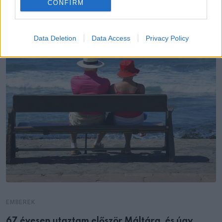
CONFIRM
Data Deletion
Data Access
Privacy Policy
EMBEREK
67 évesen utaztam először Máltára, és úgy