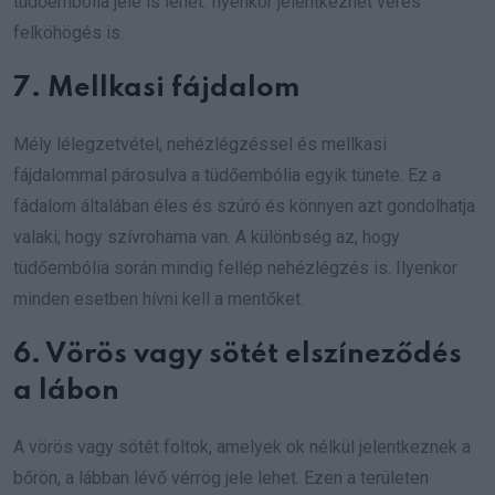
tüdőembólia jele is lehet. Ilyenkor jelentkezhet véres
felköhögés is.
7. Mellkasi fájdalom
Mély lélegzetvétel, nehézlégzéssel és mellkasi
fájdalommal párosulva a tüdőembólia egyik tünete. Ez a
fádalom általában éles és szúró és könnyen azt gondolhatja
valaki, hogy szívrohama van. A különbség az, hogy
tüdőembólia során mindig fellép nehézlégzés is. Ilyenkor
minden esetben hívni kell a mentőket.
6. Vörös vagy sötét elszíneződés
a lábon
A vörös vagy sötét foltok, amelyek ok nélkül jelentkeznek a
bőrön, a lábban lévő vérrög jele lehet. Ezen a területen