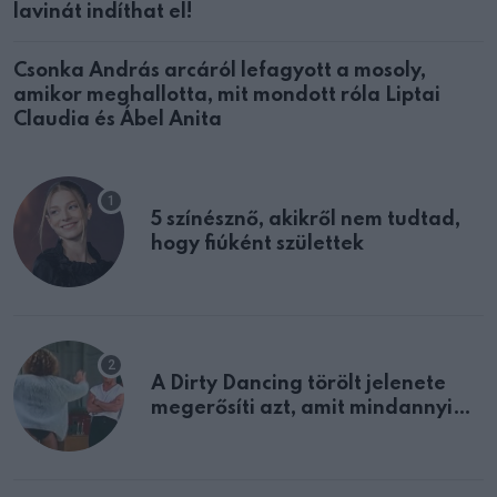
lavinát indíthat el!
Csonka András arcáról lefagyott a mosoly,
amikor meghallotta, mit mondott róla Liptai
Claudia és Ábel Anita
5 színésznő, akikről nem tudtad,
hogy fiúként születtek
A Dirty Dancing törölt jelenete
megerősíti azt, amit mindannyian
sejtettünk