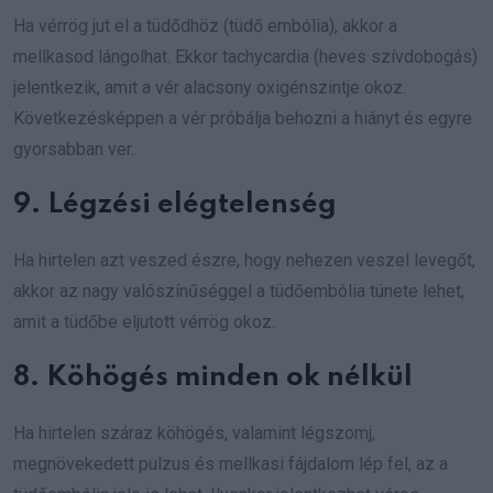
Ha vérrög jut el a tüdődhöz (tüdő embólia), akkor a
mellkasod lángolhat. Ekkor tachycardia (heves szívdobogás)
jelentkezik, amit a vér alacsony oxigénszintje okoz.
Következésképpen a vér próbálja behozni a hiányt és egyre
gyorsabban ver.
9. Légzési elégtelenség
Ha hirtelen azt veszed észre, hogy nehezen veszel levegőt,
akkor az nagy valószínűséggel a tüdőembólia tünete lehet,
amit a tüdőbe eljutott vérrög okoz.
8. Köhögés minden ok nélkül
Ha hirtelen száraz köhögés, valamint légszomj,
megnövekedett pulzus és mellkasi fájdalom lép fel, az a