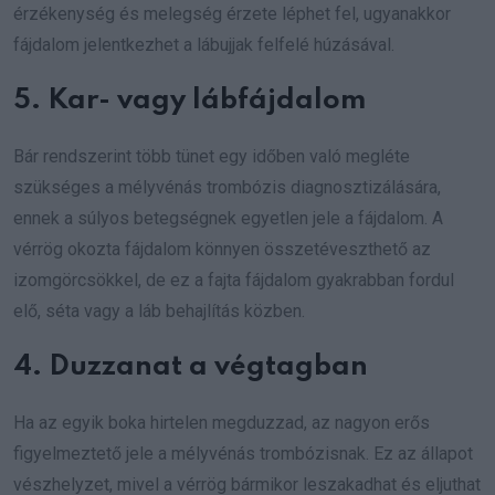
érzékenység és melegség érzete léphet fel, ugyanakkor
fájdalom jelentkezhet a lábujjak felfelé húzásával.
5. Kar- vagy lábfájdalom
Bár rendszerint több tünet egy időben való megléte
szükséges a mélyvénás trombózis diagnosztizálására,
ennek a súlyos betegségnek egyetlen jele a fájdalom. A
vérrög okozta fájdalom könnyen összetéveszthető az
izomgörcsökkel, de ez a fajta fájdalom gyakrabban fordul
elő, séta vagy a láb behajlítás közben.
4. Duzzanat a végtagban
Ha az egyik boka hirtelen megduzzad, az nagyon erős
figyelmeztető jele a mélyvénás trombózisnak. Ez az állapot
vészhelyzet, mivel a vérrög bármikor leszakadhat és eljuthat