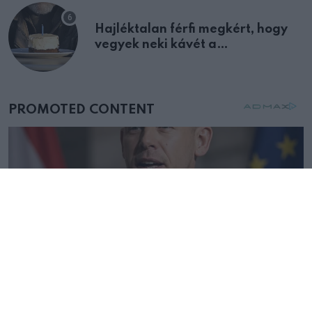
Hajléktalan férfi megkért, hogy
vegyek neki kávét a
születésnapján – órákkal később
mellettem ült az első osztályon