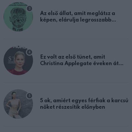
Az első állat, amit meglátsz a
képen, elárulja legrosszabb
tulajdonságodat
Ez volt az első tünet, amit
Christina Applegate éveken át
félreértett, pedig a szklerózis
multiplex egyértelmű jele volt
5 ok, amiért egyes férfiak a karcsú
nőket részesítik előnyben