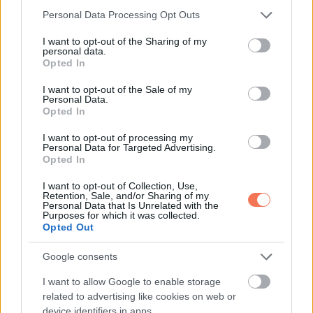
Please note that this website/app uses one or more Google
Personal Data Processing Opt Outs
services and may gather and store information including but
1. Részleges vagy teljes vakság
not limited to your visit or usage behaviour. You may click to
I want to opt-out of the Sharing of my
personal data.
az egyik szemben
grant or deny consent to Google and its third-party tags to
Opted In
use your data for below specified purposes in below Google
consent section.
I want to opt-out of the Sale of my
A fájdalom nélküli látásvesztés az egyik szemben általában
Personal Data.
a szemfenéki központi verőér elzáródásának jele. Ez
Opted In
komoly orvosi vészhelyzetnek számít, különösen akkor, ha
I want to opt-out of processing my
Personal Data for Targeted Advertising.
olyan további tünetei vannak, mint a szédülés és az
Opted In
egyensúly fenntartásának problémája.
I want to opt-out of Collection, Use,
Retention, Sale, and/or Sharing of my
Ha ezen jelek egyikét észleled, azonnal menj el orvoshoz.
Personal Data that Is Unrelated with the
Purposes for which it was collected.
Ne feledd, hogy a vérrög halálos lehet, ha nem kezelik
Opted Out
időben és megfelelően!
Google consents
via
I want to allow Google to enable storage
related to advertising like cookies on web or
device identifiers in apps.