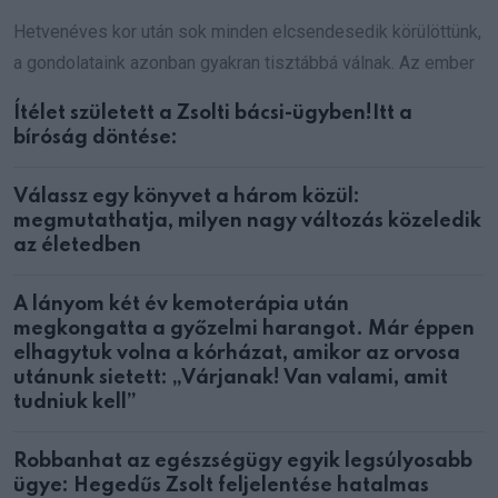
Hetvenéves kor után sok minden elcsendesedik körülöttünk,
a gondolataink azonban gyakran tisztábbá válnak. Az ember
Ítélet született a Zsolti bácsi-ügyben!Itt a
bíróság döntése:
Válassz egy könyvet a három közül:
megmutathatja, milyen nagy változás közeledik
az életedben
A lányom két év kemoterápia után
megkongatta a győzelmi harangot. Már éppen
elhagytuk volna a kórházat, amikor az orvosa
utánunk sietett: „Várjanak! Van valami, amit
tudniuk kell”
Robbanhat az egészségügy egyik legsúlyosabb
ügye: Hegedűs Zsolt feljelentése hatalmas