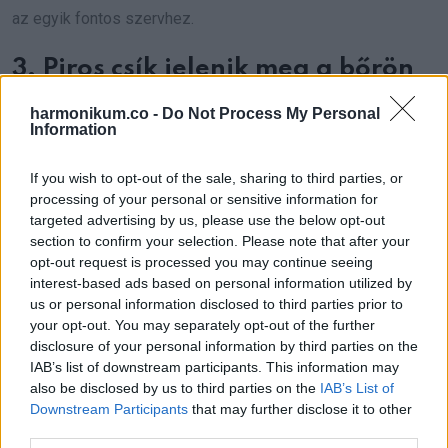
az egyik fontos szervhez.
3. Piros csík jelenik meg a bőrön
harmonikum.co -
Do Not Process My Personal
Azt vetted észre, hogy egy vörös csík jelent meg a bőrödön
Information
a vénák hosszában? Ha megérinted meleg tapintású?
Lehetséges, hogy nem egy egyszerű zúzódásról van szó,
If you wish to opt-out of the sale, sharing to third parties, or
processing of your personal or sensitive information for
hanem orvosi ellátásra van szükség.
targeted advertising by us, please use the below opt-out
section to confirm your selection. Please note that after your
2. Hányás
opt-out request is processed you may continue seeing
interest-based ads based on personal information utilized by
A hányás annak a jele lehet, hogy a vérrög a hasi területen
us or personal information disclosed to third parties prior to
your opt-out. You may separately opt-out of the further
található. Ezt az állapotot mezenterikus iszkémiának
disclosure of your personal information by third parties on the
nevezik, és általában a hasi területen fellépő súlyos
IAB’s list of downstream participants. This information may
fájdalommal párosul. Ha a belek nem jutnak elég oxigénhez,
also be disclosed by us to third parties on the
IAB’s List of
Downstream Participants
that may further disclose it to other
akkor hányingert tapasztalhatunk, és a vér jelenhet meg a
third parties.
székletben is.