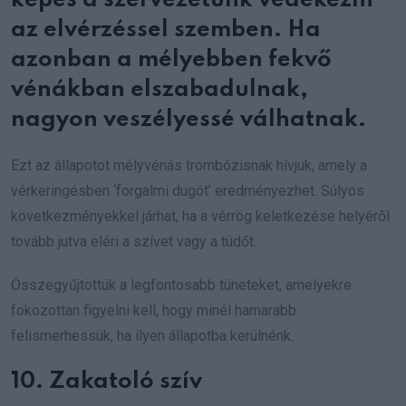
képes a szervezetünk védekezni
az elvérzéssel szemben. Ha
azonban a mélyebben fekvő
vénákban elszabadulnak,
nagyon veszélyessé válhatnak.
Ezt az állapotot mélyvénás trombózisnak hívjuk, amely a
vérkeringésben ‘forgalmi dugót’ eredményezhet. Súlyos
következményekkel járhat, ha a vérrög keletkezése helyéről
tovább jutva eléri a szívet vagy a tüdőt.
Összegyűjtöttük a legfontosabb tüneteket, amelyekre
fokozottan figyelni kell, hogy minél hamarabb
felismerhessük, ha ilyen állapotba kerülnénk.
10. Zakatoló szív