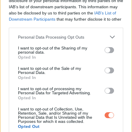
disclosure of your personal information by third parties on the
„Ebben a jelentésben az ön aláírása szerepel, amellyel
IAB’s list of downstream participants. This information may
jóváhagyta a bérleti díjak utalását ugyanarra az ingatlanra.”
also be disclosed by us to third parties on the
IAB’s List of
Downstream Participants
that may further disclose it to other
Marcus elsápadt.
third parties.
Please note that this website/app uses one or more Google
Personal Data Processing Opt Outs
„És az e-mailjei alapján” folytatta a bíró, „ön a felettesével
services and may gather and store information including but
arról levelezett, hogy a felesége rokonságban állhat az
not limited to your visit or usage behaviour. You may click to
I want to opt-out of the Sharing of my
personal data.
grant or deny consent to Google and its third-party tags to
ingatlan tulajdonosával. Ön megpróbálta felvenni a
Opted In
use your data for below specified purposes in below Google
kapcsolatot a hagyatéki ügyintézővel, még azelőtt, hogy
consent section.
I want to opt-out of the Sale of my
beadta volna a válókeresetet.”
Personal Data.
Opted In
A teremben halk, döbbent moraj futott végig.
I want to opt-out of processing my
Personal Data for Targeted Advertising.
Opted In
Éreztem, hogy a szívem a torkomban dobog. Erről én sem
tudtam semmit.
I want to opt-out of Collection, Use,
Retention, Sale, and/or Sharing of my
Personal Data that Is Unrelated with the
Purposes for which it was collected.
Marcus hamarabb tudott az örökségről, mint én.
Opted Out