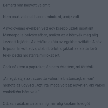
Bernard rám hagyott valamit.
Nem csak valamit, hanem
mindent
, amije volt.
A nyolcvanas években vett egy kisebb üzleti ingatlant
Minneapolis belvárosában, amikor az a környék még alig
kezdett fejlődni. Az értéke azóta az egekbe szökött. A ház
teljesen ki volt adva, stabil bérleti díjakkal, az alatta lévő
telek pedig mostanra milliókat ért.
Csak néztem a papírokat, és nem értettem, mi történik.
„A nagybátyja azt szerette volna, ha biztonságban van”
mondta az ügyvéd. „Azt írta, maga volt az egyetlen, aki valódi
családként bánt vele.”
Ott, az irodában sírtam, míg már alig kaptam levegőt.