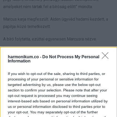
amelyeket nem tártak fel a bíróság előtt” mondta.
Marcus karja megfeszült. Alden ügyvéd hadarni kezdett, a
papírjai közé temetkezett.
A bíró folytatta, ezúttal egyenesen Marcusra nézve.
„Mr. Hale, a Redfield Urban Developmentnél végzett munkája
harmonikum.co -
Do Not Process My Personal
során tisztában volt azzal, hogy az a kereskedelmi ingatlan,
Information
amelyet a felesége örökölt, az ön irodáján keresztül kezelt
bérleti szerződésekkel rendelkezik?”
If you wish to opt-out of the sale, sharing to third parties, or
processing of your personal or sensitive information for
targeted advertising by us, please use the below opt-out
Marcus pislogott, mintha hirtelen nem látna jól. „Én… nem
section to confirm your selection. Please note that after your
tudom, miről beszél.”
opt-out request is processed you may continue seeing
interest-based ads based on personal information utilized by
A bíró felemelt egy másik iratot.
us or personal information disclosed to third parties prior to
your opt-out. You may separately opt-out of the further