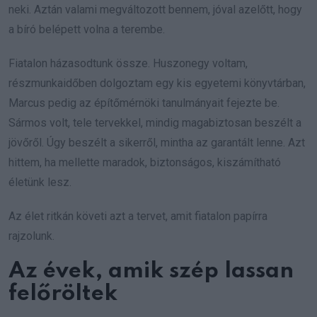
neki. Aztán valami megváltozott bennem, jóval azelőtt, hogy
a bíró belépett volna a terembe.
Fiatalon házasodtunk össze. Huszonegy voltam,
részmunkaidőben dolgoztam egy kis egyetemi könyvtárban,
Marcus pedig az építőmérnöki tanulmányait fejezte be.
Sármos volt, tele tervekkel, mindig magabiztosan beszélt a
jövőről. Úgy beszélt a sikerről, mintha az garantált lenne. Azt
hittem, ha mellette maradok, biztonságos, kiszámítható
életünk lesz.
Az élet ritkán követi azt a tervet, amit fiatalon papírra
rajzolunk.
Az évek, amik szép lassan
felőröltek