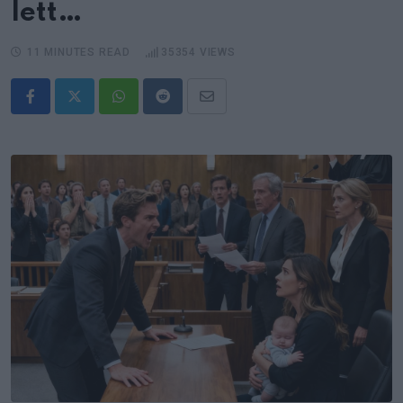
lett…
11 MINUTES READ
35354
VIEWS
Whatsapp
Reddit
Share
via
Email