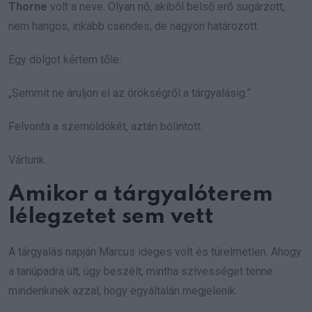
Thorne
volt a neve. Olyan nő, akiből belső erő sugárzott,
nem hangos, inkább csendes, de nagyon határozott.
Egy dolgot kértem tőle:
„Semmit ne áruljon el az örökségről a tárgyalásig.”
Felvonta a szemöldökét, aztán bólintott.
Vártunk.
Amikor a tárgyalóterem
lélegzetet sem vett
A tárgyalás napján Marcus ideges volt és türelmetlen. Ahogy
a tanúpadra ült, úgy beszélt, mintha szívességet tenne
mindenkinek azzal, hogy egyáltalán megjelenik.