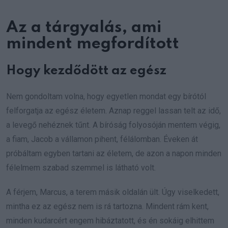
Az a tárgyalás, ami
mindent megfordított
Hogy kezdődött az egész
Nem gondoltam volna, hogy egyetlen mondat egy bírótól
felforgatja az egész életem. Aznap reggel lassan telt az idő,
a levegő nehéznek tűnt. A bíróság folyosóján mentem végig,
a fiam, Jacob a vállamon pihent, félálomban. Éveken át
próbáltam egyben tartani az életem, de azon a napon minden
félelmem szabad szemmel is látható volt.
A férjem, Marcus, a terem másik oldalán ült. Úgy viselkedett,
mintha ez az egész nem is rá tartozna. Mindent rám kent,
minden kudarcért engem hibáztatott, és én sokáig elhittem