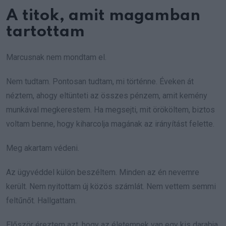
A titok, amit magamban
tartottam
Marcusnak nem mondtam el.
Nem tudtam. Pontosan tudtam, mi történne. Éveken át
néztem, ahogy eltünteti az összes pénzem, amit kemény
munkával megkerestem. Ha megsejti, mit örököltem, biztos
voltam benne, hogy kiharcolja magának az irányítást felette.
Meg akartam védeni.
Az ügyvéddel külön beszéltem. Minden az én nevemre
került. Nem nyitottam új közös számlát. Nem vettem semmi
feltűnőt. Hallgattam.
Először éreztem azt, hogy az életemnek van egy kis darabja,