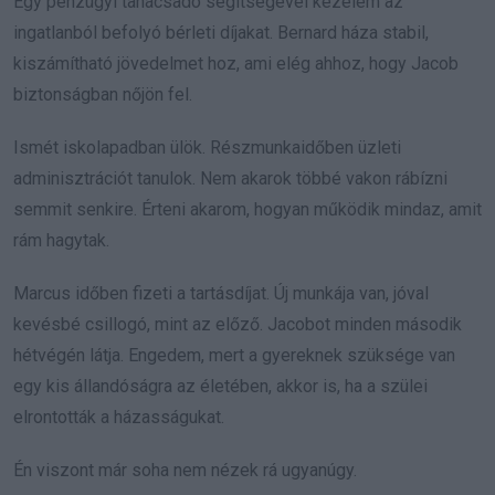
Egy pénzügyi tanácsadó segítségével kezelem az
ingatlanból befolyó bérleti díjakat. Bernard háza stabil,
kiszámítható jövedelmet hoz, ami elég ahhoz, hogy Jacob
biztonságban nőjön fel.
Ismét iskolapadban ülök. Részmunkaidőben üzleti
adminisztrációt tanulok. Nem akarok többé vakon rábízni
semmit senkire. Érteni akarom, hogyan működik mindaz, amit
rám hagytak.
Marcus időben fizeti a tartásdíjat. Új munkája van, jóval
kevésbé csillogó, mint az előző. Jacobot minden második
hétvégén látja. Engedem, mert a gyereknek szüksége van
egy kis állandóságra az életében, akkor is, ha a szülei
elrontották a házasságukat.
Én viszont már soha nem nézek rá ugyanúgy.