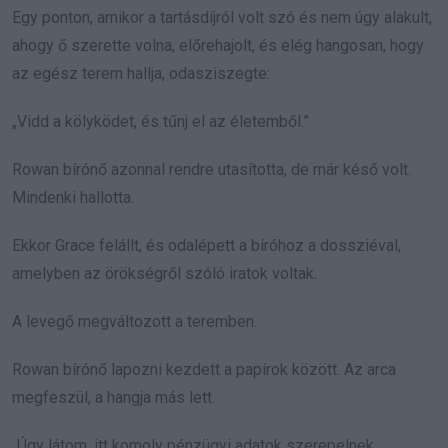
Egy ponton, amikor a tartásdíjról volt szó és nem úgy alakult,
ahogy ő szerette volna, előrehajolt, és elég hangosan, hogy
az egész terem hallja, odasziszegte:
„Vidd a kölyködet, és tűnj el az életemből.”
Rowan bírónő azonnal rendre utasította, de már késő volt.
Mindenki hallotta.
Ekkor Grace felállt, és odalépett a bíróhoz a dossziéval,
amelyben az örökségről szóló iratok voltak.
A levegő megváltozott a teremben.
Rowan bírónő lapozni kezdett a papírok között. Az arca
megfeszül, a hangja más lett.
„Úgy látom, itt komoly pénzügyi adatok szerepelnek,