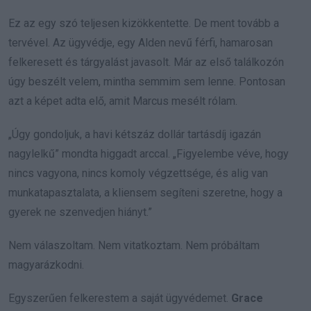
Ez az egy szó teljesen kizökkentette. De ment tovább a
tervével. Az ügyvédje, egy Alden nevű férfi, hamarosan
felkeresett és tárgyalást javasolt. Már az első találkozón
úgy beszélt velem, mintha semmim sem lenne. Pontosan
azt a képet adta elő, amit Marcus mesélt rólam.
„Úgy gondoljuk, a havi kétszáz dollár tartásdíj igazán
nagylelkű” mondta higgadt arccal. „Figyelembe véve, hogy
nincs vagyona, nincs komoly végzettsége, és alig van
munkatapasztalata, a kliensem segíteni szeretne, hogy a
gyerek ne szenvedjen hiányt.”
Nem válaszoltam. Nem vitatkoztam. Nem próbáltam
magyarázkodni.
Egyszerűen felkerestem a saját ügyvédemet.
Grace