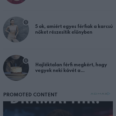
multiplex egyértelmű jele volt
5 ok, amiért egyes férfiak a karcsú
nőket részesítik előnyben
Hajléktalan férfi megkért, hogy
vegyek neki kávét a
születésnapján – órákkal később
mellettem ült az első osztályon