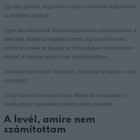
Egy nap rájöttem, hogy ő nem a közös életünket építi, hanem
az enyémet szívja le.
Egyre távolabb került. Késő estig maradt ki, elfordult tőlem, a
telefonját állandóan magánál tartotta. Úgy beszélt velem,
mintha én lennék az akadály az álmai útjában. Ha kérdeztem
valamit, a válasza helyett csak a dühét éreztem.
„Ne kezd már megint” legyintett. „Örülj, hogy én tartom el ezt
a családot.”
„Örülj.” Ez volt a kedvenc szava. Mintha az én munkám, a
fáradtságom, a jelenlétem semmit sem számítana.
A levél, amire nem
számítottam