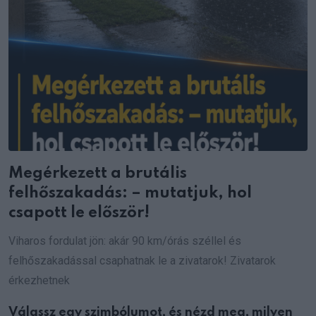
Megérkezett a brutális
felhőszakadás: – mutatjuk, hol
csapott le először!
Viharos fordulat jön: akár 90 km/órás széllel és
felhőszakadással csaphatnak le a zivatarok! Zivatarok
érkezhetnek
Válassz egy szimbólumot, és nézd meg, milyen