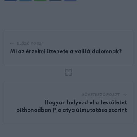
via
Email
ELŐZŐ POSZT
Mi az érzelmi üzenete a vállfájdalomnak?
KÖVETKEZŐ POSZT
Hogyan helyezd el a feszületet
otthonodban Pio atya útmutatása szerint