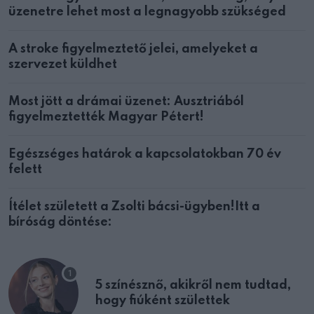
üzenetre lehet most a legnagyobb szükséged
A stroke figyelmeztető jelei, amelyeket a
szervezet küldhet
Most jött a drámai üzenet: Ausztriából
figyelmeztették Magyar Pétert!
Egészséges határok a kapcsolatokban 70 év
felett
Ítélet született a Zsolti bácsi-ügyben!Itt a
bíróság döntése:
5 színésznő, akikről nem tudtad,
hogy fiúként születtek