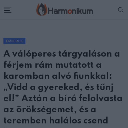
Skip
to
content
EMBEREK
A válóperes tárgyaláson a
férjem rám mutatott a
karomban alvó fiunkkal:
„Vidd a gyereked, és tűnj
el!” Aztán a bíró felolvasta
az örökségemet, és a
teremben halálos csend