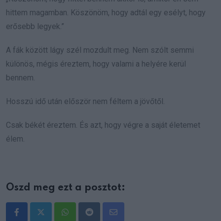
hittem magamban. Köszönöm, hogy adtál egy esélyt, hogy
erősebb legyek.”
A fák között lágy szél mozdult meg. Nem szólt semmi
különös, mégis éreztem, hogy valami a helyére kerül
bennem.
Hosszú idő után először nem féltem a jövőtől.
Csak békét éreztem. És azt, hogy végre a saját életemet
élem.
Oszd meg ezt a posztot:
Whatsapp
Reddit
Share