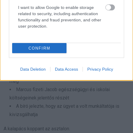
I want to allow Google to enable storage
Marcus tiltakozni próbált, de a hangja berekedt, a mondat
related to security, including authentication
közepén elhalt.
functionality and fraud prevention, and other
user protection.
A bíró meghozta a végső döntést:
Az örökölt vagyon nem válik közös tulajdonná
CONFIRM
Az ingatlan és a bevétele kizárólagos tulajdonomban
marad
Data Deletion
Data Access
Privacy Policy
A havi tartásdíj összegét 3 500 dollárban állapította
meg
Marcus fizeti Jacob egészségügyi és iskolai
költségeinek jelentős részét
A bíró jelezte, hogy az ügyet a volt munkáltatója is
kivizsgálhatja
A kalapács koppant az asztalon.