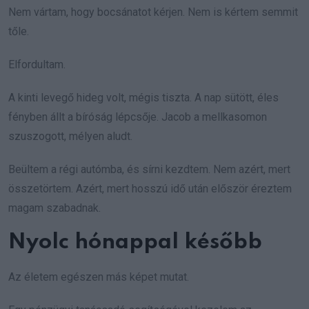
Nem vártam, hogy bocsánatot kérjen. Nem is kértem semmit
tőle.
Elfordultam.
A kinti levegő hideg volt, mégis tiszta. A nap sütött, éles
fényben állt a bíróság lépcsője. Jacob a mellkasomon
szuszogott, mélyen aludt.
Beültem a régi autómba, és sírni kezdtem. Nem azért, mert
összetörtem. Azért, mert hosszú idő után először éreztem
magam szabadnak.
Nyolc hónappal később
Az életem egészen más képet mutat.