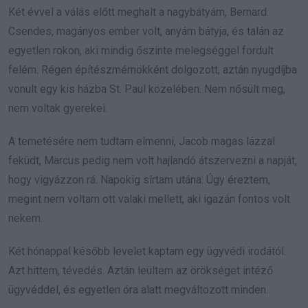
Két évvel a válás előtt meghalt a nagybátyám, Bernard.
Csendes, magányos ember volt, anyám bátyja, és talán az
egyetlen rokon, aki mindig őszinte melegséggel fordult
felém. Régen építészmérnökként dolgozott, aztán nyugdíjba
vonult egy kis házba St. Paul közelében. Nem nősült meg,
nem voltak gyerekei.
A temetésére nem tudtam elmenni, Jacob magas lázzal
feküdt, Marcus pedig nem volt hajlandó átszervezni a napját,
hogy vigyázzon rá. Napokig sírtam utána. Úgy éreztem,
megint nem voltam ott valaki mellett, aki igazán fontos volt
nekem.
Két hónappal később levelet kaptam egy ügyvédi irodától.
Azt hittem, tévedés. Aztán leültem az örökséget intéző
ügyvéddel, és egyetlen óra alatt megváltozott minden.