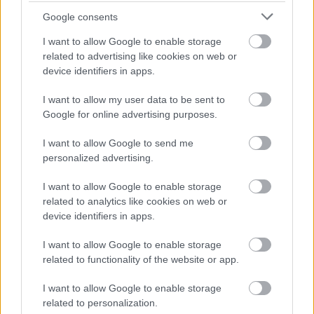
Amikor a terve darabokra
Google consents
hullott
I want to allow Google to enable storage
related to advertising like cookies on web or
Grace lassan felállt a helyéről. A hangja nyugodt volt, mégis
device identifiers in apps.
kemény.
I want to allow my user data to be sent to
Google for online advertising purposes.
„Tisztelt Bírónő, az én ügyfelemet semmiről sem
tájékoztatta a férje. Közben pedig megalázóan alacsony
I want to allow Google to send me
personalized advertising.
tartásdíjat ajánlottak neki, miközben a férj a háta mögött
próbált hozzáférni az örökségéhez.”
I want to allow Google to enable storage
related to analytics like cookies on web or
Rowan bírónő bólintott.
device identifiers in apps.
I want to allow Google to enable storage
„A bíróság megállapítja, hogy az örökség különvagyon,
related to functionality of the website or app.
amelyet nem osztunk meg. A férj eljárása pedig
egyértelműen arra irányult, hogy elhallgassa a pénzügyi
I want to allow Google to enable storage
related to personalization.
tényeket.”