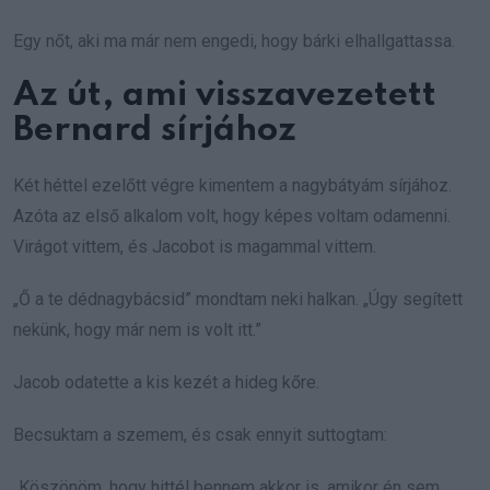
Egy nőt, aki ma már nem engedi, hogy bárki elhallgattassa.
Az út, ami visszavezetett
Bernard sírjához
Két héttel ezelőtt végre kimentem a nagybátyám sírjához.
Azóta az első alkalom volt, hogy képes voltam odamenni.
Virágot vittem, és Jacobot is magammal vittem.
„Ő a te dédnagybácsid” mondtam neki halkan. „Úgy segített
nekünk, hogy már nem is volt itt.”
Jacob odatette a kis kezét a hideg kőre.
Becsuktam a szemem, és csak ennyit suttogtam:
„Köszönöm, hogy hittél bennem akkor is, amikor én sem