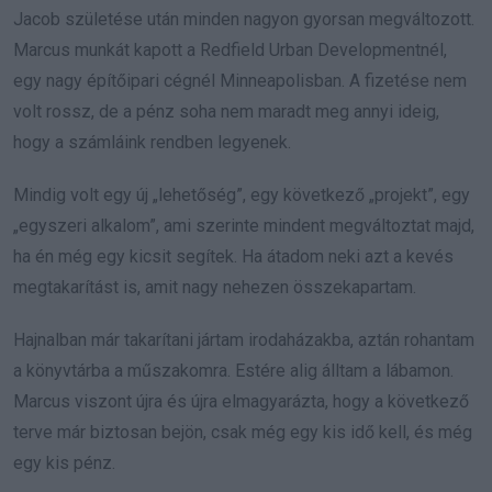
Jacob születése után minden nagyon gyorsan megváltozott.
Marcus munkát kapott a Redfield Urban Developmentnél,
egy nagy építőipari cégnél Minneapolisban. A fizetése nem
volt rossz, de a pénz soha nem maradt meg annyi ideig,
hogy a számláink rendben legyenek.
Mindig volt egy új „lehetőség”, egy következő „projekt”, egy
„egyszeri alkalom”, ami szerinte mindent megváltoztat majd,
ha én még egy kicsit segítek. Ha átadom neki azt a kevés
megtakarítást is, amit nagy nehezen összekapartam.
Hajnalban már takarítani jártam irodaházakba, aztán rohantam
a könyvtárba a műszakomra. Estére alig álltam a lábamon.
Marcus viszont újra és újra elmagyarázta, hogy a következő
terve már biztosan bejön, csak még egy kis idő kell, és még
egy kis pénz.