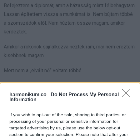
Befejeztem a diplomát, amit a házasság miatt félbehagytam.
Lassan építettem vissza a munkámat is. Nem bújtam többé
a szomszédok elől. Nem húztam össze magam, amikor
kérdeztek.
Amikor a rokonok sajnálkozva néztek rám, már nem éreztem
kisebbnek magam.
Mert nem a „elvált nő” voltam többé.
Anya voltam. Önálló voltam. Nem elhagytak, hanem én
választottam magamat.
harmonikum.co -
Do Not Process My Personal
Information
Egy délután, amikor a fiam majdnem két éves volt, megtette
If you wish to opt-out of the sale, sharing to third parties, or
az első lépéseit közöttünk.
processing of your personal or sensitive information for
targeted advertising by us, please use the below opt-out
Egyensúlyozva indult el Ethan kezétől felém, közben
section to confirm your selection. Please note that after your