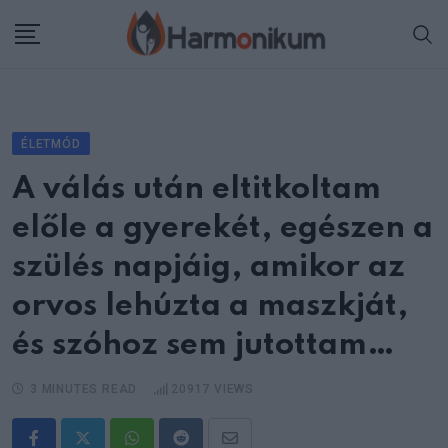
Skip
to
content
ÉLETMÓD
A válás után eltitkoltam
előle a gyerekét, egészen a
szülés napjáig, amikor az
orvos lehúzta a maszkját,
és szóhoz sem jutottam…
3 MINUTES READ
20917
VIEWS