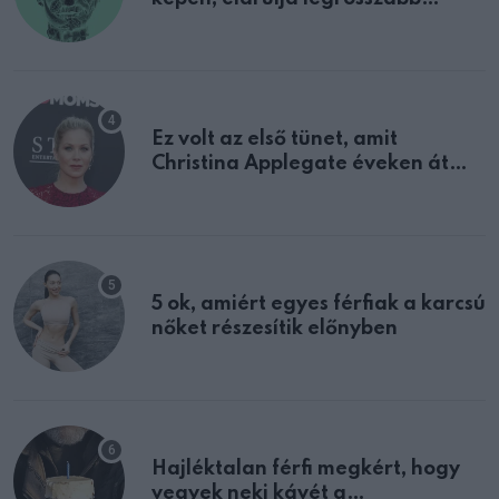
tulajdonságodat
Ez volt az első tünet, amit
Christina Applegate éveken át
félreértett, pedig a szklerózis
multiplex egyértelmű jele volt
5 ok, amiért egyes férfiak a karcsú
nőket részesítik előnyben
Hajléktalan férfi megkért, hogy
vegyek neki kávét a