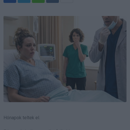
Whatsapp
Reddit
Share
via
Email
Hónapok teltek el.