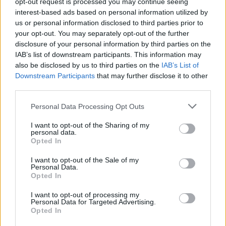
opt-out request is processed you may continue seeing
nevetett.
interest-based ads based on personal information utilized by
us or personal information disclosed to third parties prior to
Ethan rám mosolygott a nappali másik feléből.
your opt-out. You may separately opt-out of the further
disclosure of your personal information by third parties on the
Nem férjként.
IAB’s list of downstream participants. This information may
also be disclosed by us to third parties on the
IAB’s List of
Nem elveszett szerelemként.
Downstream Participants
that may further disclose it to other
third parties.
Hanem valakiként, aki pontosan értette, hogy mindketten
Please note that this website/app uses one or more Google
Personal Data Processing Opt Outs
túlnőttünk azon, akik régen voltunk.
services and may gather and store information including but
not limited to your visit or usage behaviour. You may click to
I want to opt-out of the Sharing of my
personal data.
grant or deny consent to Google and its third-party tags to
Aznap este, miközben ringattam a kisfiamat, halkan belém
Opted In
use your data for below specified purposes in below Google
hasított egy egyszerű felismerés:
consent section.
I want to opt-out of the Sale of my
Personal Data.
Opted In
A történet, ami a szülőszobában kezdődött, nem arról szólt,
hogy újra egymásra találunk.
I want to opt-out of processing my
Personal Data for Targeted Advertising.
Opted In
Arról szólt, hogy megszakítunk mintákat.