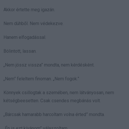
Akkor értette meg igazán.
Nem dühből. Nem védekezve.
Hanem elfogadással.
Bólintott, lassan.
„Nem jössz vissza” mondta, nem kérdésként.
„Nem” feleltem finoman. „Nem fogok.”
Könnyek csillogtak a szemében, nem látványosan, nem
kétségbeesetten. Csak csendes megbánás volt.
„Bárcsak hamarabb harcoltam volna érted” mondta.
„Én is ezt kívánom” válaszoltam.