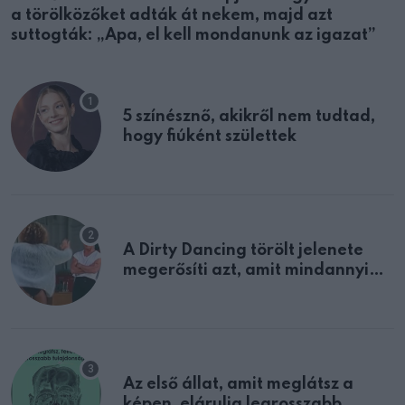
a törölközőket adták át nekem, majd azt
suttogták: „Apa, el kell mondanunk az igazat”
5 színésznő, akikről nem tudtad,
hogy fiúként születtek
A Dirty Dancing törölt jelenete
megerősíti azt, amit mindannyian
sejtettünk
Az első állat, amit meglátsz a
képen, elárulja legrosszabb