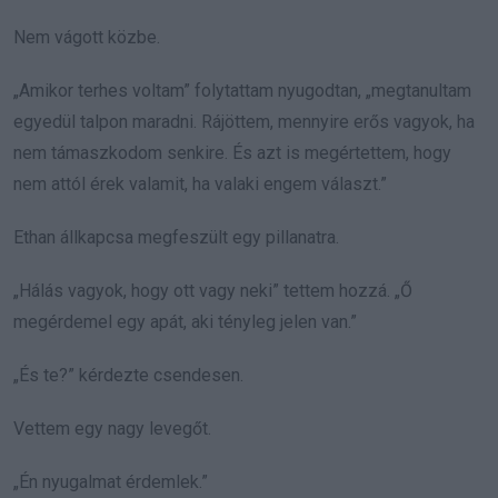
Nem vágott közbe.
„Amikor terhes voltam” folytattam nyugodtan, „megtanultam
egyedül talpon maradni. Rájöttem, mennyire erős vagyok, ha
nem támaszkodom senkire. És azt is megértettem, hogy
nem attól érek valamit, ha valaki engem választ.”
Ethan állkapcsa megfeszült egy pillanatra.
„Hálás vagyok, hogy ott vagy neki” tettem hozzá. „Ő
megérdemel egy apát, aki tényleg jelen van.”
„És te?” kérdezte csendesen.
Vettem egy nagy levegőt.
„Én nyugalmat érdemlek.”