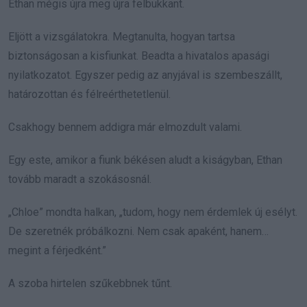
Ethan mégis újra meg újra felbukkant.
Eljött a vizsgálatokra. Megtanulta, hogyan tartsa
biztonságosan a kisfiunkat. Beadta a hivatalos apasági
nyilatkozatot. Egyszer pedig az anyjával is szembeszállt,
határozottan és félreérthetetlenül.
Csakhogy bennem addigra már elmozdult valami.
Egy este, amikor a fiunk békésen aludt a kiságyban, Ethan
tovább maradt a szokásosnál.
„Chloe” mondta halkan, „tudom, hogy nem érdemlek új esélyt.
De szeretnék próbálkozni. Nem csak apaként, hanem…
megint a férjedként.”
A szoba hirtelen szűkebbnek tűnt.