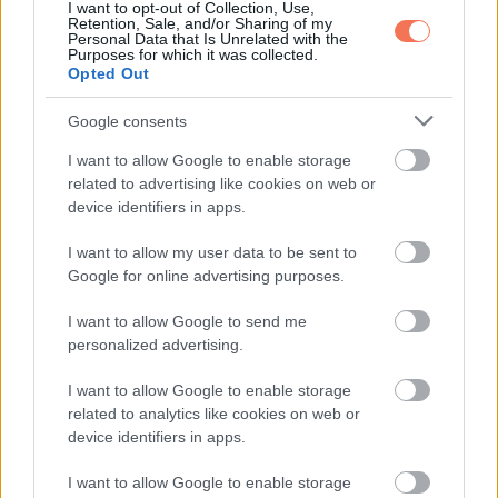
I want to opt-out of Collection, Use,
Retention, Sale, and/or Sharing of my
Ethan kiszabadult az anyja irányítása alól.
Personal Data that Is Unrelated with the
Purposes for which it was collected.
Opted Out
Én pedig kiszabadultam abból a régi énemből, aki arra várt,
hogy valaki megvédje.
Google consents
I want to allow Google to enable storage
Nem lett nagy, drámai újrakezdés.
related to advertising like cookies on web or
device identifiers in apps.
Nem építettünk új házasságot.
I want to allow my user data to be sent to
Helyette valami egészségesebbet raktunk össze.
Google for online advertising purposes.
I want to allow Google to send me
Két felnőtt, akik belátták a hibáikat. Egy gyerek, akit nem a
personalized advertising.
hallgatás büntet. És egy nő, aki már nem fél az egyedülléttől.
I want to allow Google to enable storage
Manilában az emberek egy idő után nem néztek rám
related to analytics like cookies on web or
device identifiers in apps.
sajnálattal.
I want to allow Google to enable storage
És ha mégis néztek volna, akkor sem számított volna.