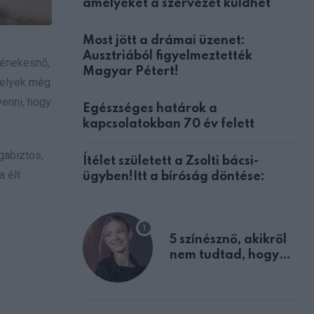
amelyeket a szervezet küldhet
Most jött a drámai üzenet:
Ausztriából figyelmeztették
z énekesnő,
Magyar Pétert!
melyek még
venni, hogy
Egészséges határok a
kapcsolatokban 70 év felett
gabiztos,
Ítélet született a Zsolti bácsi-
a élt
ügyben!Itt a bíróság döntése:
5 színésznő, akikről
nem tudtad, hogy
fiúként születtek