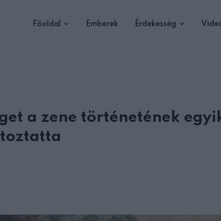
Főoldal
Emberek
Érdekesség
Vide
éget a zene történetének egyi
toztatta