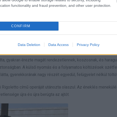
tték az arcába. Úgy emlékszik, a gyűlölet ereje annyira nagy volt
cation functionality and fraud prevention, and other user protection.
zavarodott, és abban bízott, hogy ha elég sokáig sír, valaki felnő
CONFIRM
t. Otthon sem volt béke. Az énekesnő többször elmondta, hogy é
ák. Azt mesélte, nem volt ritka, hogy lyukak keletkeztek a falban,
Data Deletion
Data Access
Privacy Policy
dta, gyakran érezte magát rendezetlennek, koszosnak, és haragud
 biztonságban. A külső nyomás és a folyamatos költözések szétfe
 látta, gyerekkorának nagy részét egyedül, felügyelet nélkül töltöt
 Rigoletto című operáját utánozta olaszul. Az éneklés menekülé
tlensége újra és újra berúgta az ajtót.