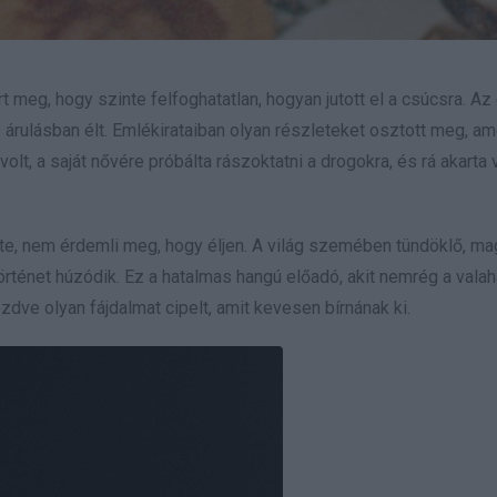
rt meg, hogy szinte felfoghatatlan, hogyan jutott el a csúcsra. A
 árulásban élt. Emlékirataiban olyan részleteket osztott meg, a
lt, a saját nővére próbálta rászoktatni a drogokra, és rá akarta 
e, nem érdemli meg, hogy éljen. A világ szemében tündöklő, ma
rténet húzódik. Ez a hatalmas hangú előadó, akit nemrég a valah
dve olyan fájdalmat cipelt, amit kevesen bírnának ki.