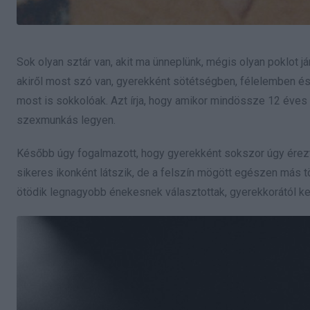
Sok olyan sztár van, akit ma ünneplünk, mégis olyan poklot já
akiről most szó van, gyerekként sötétségben, félelemben és
most is sokkolóak. Azt írja, hogy amikor mindössze 12 éves vo
szexmunkás legyen.
Később úgy fogalmazott, hogy gyerekként sokszor úgy érezt
sikeres ikonként látszik, de a felszín mögött egészen más tö
ötödik legnagyobb énekesnek választottak, gyerekkorától kez