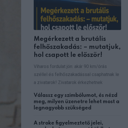
Megérkezett a brutális
felhőszakadás: – mutatjuk,
hol csapott le először!
Viharos fordulat jön: akár 90 km/órás
széllel és felhőszakadással csaphatnak le
a zivatarok! Zivatarok érkezhetnek
Válassz egy szimbólumot, és nézd
meg, milyen üzenetre lehet most a
legnagyobb szükséged
A stroke figyelmeztető jelei,