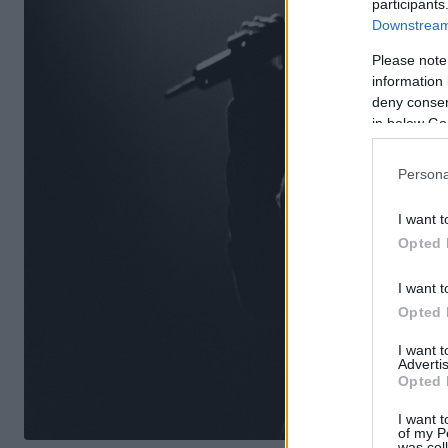
participants
Downstream 
Please note
information 
deny consent
in below Go
Persona
I want t
Opted 
I want t
Opted 
I want 
Advertis
Opted 
I want t
of my P
was col