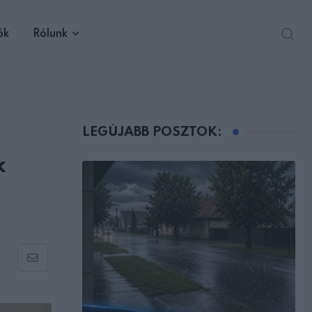
ók
Rólunk
LEGÚJABB POSZTOK:
k
Share
via
Email