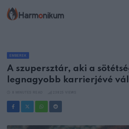
Skip
to
content
EMBEREK
A szupersztár, aki a sötéts
legnagyobb karrierjévé vál
8 MINUTES READ
23825
VIEWS
Whatsapp
Reddit