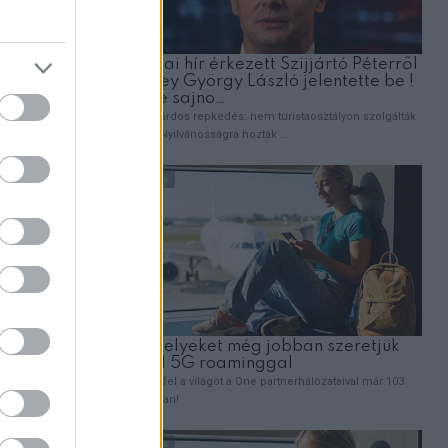
amban.
énekesnő
lennének.
olt, és az
férfihez
ták az
al úgy
a barátnői