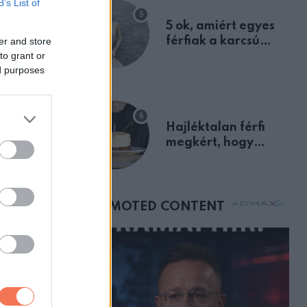
B’s List of
egyértelmű jele volt
5 ok, amiért egyes
férfiak a karcsú
er and store
to grant or
nőket részesítik
ed purposes
előnyben
Hajléktalan férfi
megkért, hogy
vegyek neki kávét a
születésnapján –
órákkal később
mellettem ült az első
osztályon