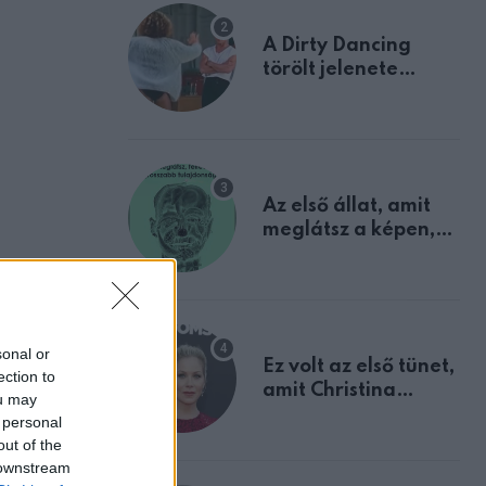
A Dirty Dancing
törölt jelenete
megerősíti azt, amit
mindannyian
sejtettünk
Az első állat, amit
meglátsz a képen,
elárulja legrosszabb
tulajdonságodat
sonal or
Ez volt az első tünet,
ection to
amit Christina
ou may
Applegate éveken
 personal
át félreértett, pedig
out of the
a szklerózis
 downstream
multiplex