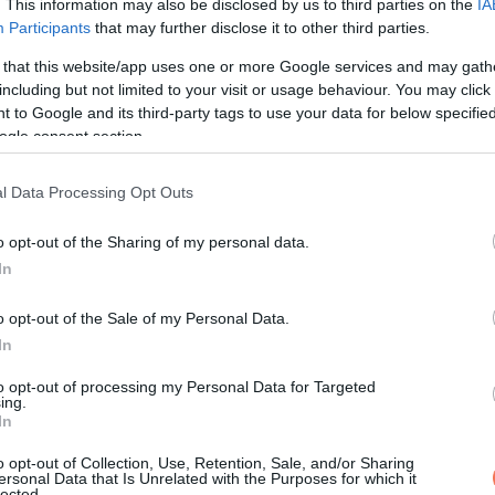
. This information may also be disclosed by us to third parties on the
IA
Participants
that may further disclose it to other third parties.
 that this website/app uses one or more Google services and may gath
including but not limited to your visit or usage behaviour. You may click 
 to Google and its third-party tags to use your data for below specifi
ogle consent section.
l Data Processing Opt Outs
o opt-out of the Sharing of my personal data.
In
o opt-out of the Sale of my Personal Data.
In
to opt-out of processing my Personal Data for Targeted
ing.
In
o opt-out of Collection, Use, Retention, Sale, and/or Sharing
ersonal Data that Is Unrelated with the Purposes for which it
lected.