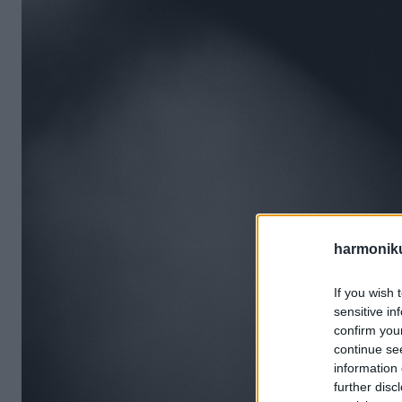
harmonik
If you wish 
sensitive in
confirm you
continue se
information 
further disc