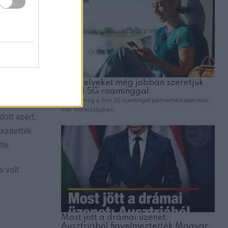
, hogy
tt majd
desapja,
 vagy
ott azért,
szítették
te.
s volt