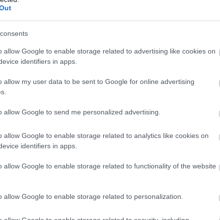
Out
ndult. 1969. március 27-én született Huntingtonban, New York áll
nezuelai gyökerekkel. Édesanyja, Patricia, ír származású opera
consents
e a saját családjában.
o allow Google to enable storage related to advertising like cookies on
evice identifiers in apps.
vannak megbánással, és mintha egy kegyetlen eseménysor foglyai 
ltak, mint ő. Egy ponton ezt mondta magáról: „Nem hittem, hogy
o allow my user data to be sent to Google for online advertising
s.
to allow Google to send me personalized advertising.
időszakban házasodtak össze, amikor a rasszizmus hétköznapi v
icia családja megszakította vele a kapcsolatot, mert egy fekete 
o allow Google to enable storage related to analytics like cookies on
kran szembesültek gyűlölettel.
evice identifiers in apps.
omszédok megmérgezték a kutyájukat, egyszer pedig felgyújtot
o allow Google to enable storage related to functionality of the website
e, mint „egy fordított első csókot”. Azt mondta, minden alkalomm
ágából.
o allow Google to enable storage related to personalization.
 mivel fekete apja és fehér anyja volt. Egy alvós bulin például 
o allow Google to enable storage related to security, including