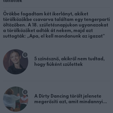
töltötték
Örökbe fogadtam két ikerlányt, akiket
törölközőkbe csavarva találtam egy tengerparti
öltözőben. A 18. születésnapjukon ugyanazokat
a törölközőket adták át nekem, majd azt
suttogták: „Apa, el kell mondanunk az igazat”
5 színésznő, akikről nem tudtad,
hogy fiúként születtek
A Dirty Dancing törölt jelenete
megerősíti azt, amit mindannyian
sejtettünk