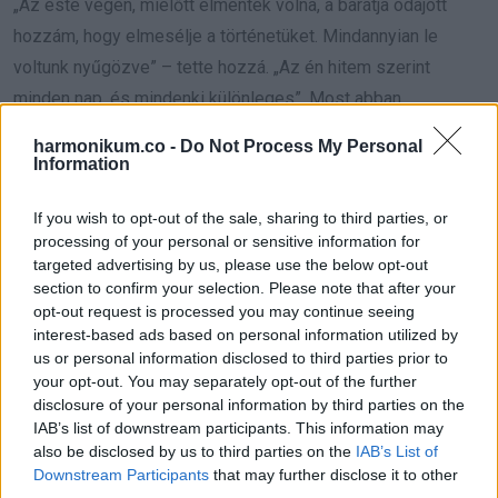
„Az este végén, mielőtt elmentek volna, a barátja odajött
hozzám, hogy elmesélje a történetüket. Mindannyian le
voltunk nyűgözve” – tette hozzá. „Az én hitem szerint
minden nap, és mindenki különleges”. Most abban
reménykedik, hogy a pár visszatér.
harmonikum.co -
Do Not Process My Personal
Information
„Nem tanultam meg teljesen. Megtanultam azokat a
kifejezéseket, amelyeket a szolgálat során használnom kell”
If you wish to opt-out of the sale, sharing to third parties, or
processing of your personal or sensitive information for
– mondta. „Reméljük, hogy visszatérnek, így addig a napig
targeted advertising by us, please use the below opt-out
mindannyian tovább tanuljuk és tanuljuk az ASL-t.”
section to confirm your selection. Please note that after your
opt-out request is processed you may continue seeing
Különbözőségeink megünneplése
interest-based ads based on personal information utilized by
us or personal information disclosed to third parties prior to
your opt-out. You may separately opt-out of the further
Melissát és férjét azért érintette meg annyira a Tatsu
disclosure of your personal information by third parties on the
Dallasban szerzett élményük, mert nekik mindig kétszer
IAB’s list of downstream participants. This information may
olyan keményen kell dolgozniuk, hogy másokkal
also be disclosed by us to third parties on the
IAB’s List of
Downstream Participants
that may further disclose it to other
kommunikáljanak. A Tatsu személyzete segített enyhíteni
third parties.