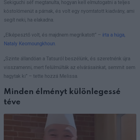
Sekiguchi séf megtanulta, hogyan kell elmutogatni a teljes
kóstolómenüt a párnak, és volt egy nyomtatott kiadvány, ami
segít neki, ha elakadna.
„Elképesztő volt, és majdnem megríkatott” –
írta a húga,
Nataly Keomoungkhoun.
„Szinte állandóan a Tatsuról beszélünk, és szeretnénk újra
visszamenni, mert felülmúlták az elvárásainkat, semmit sem
hagytak ki” – tette hozzá Melissa.
Minden élményt különlegessé
téve