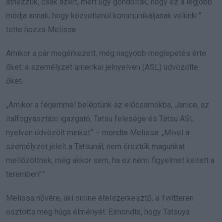
átnézzük, csak azért, mert úgy gondolták, hogy ez a legjobb
módja annak, hogy közvetlenül kommunikáljanak velünk!”.
tette hozzá Melissa.
Amikor a pár megérkezett, még nagyobb meglepetés érte
őket: a személyzet amerikai jelnyelven (ASL) üdvözölte
őket.
„Amikor a férjemmel beléptünk az előcsarnokba, Janice, az
italfogyasztási igazgató, Tatsu felesége és Tatsu ASL
nyelven üdvözölt minket” – mondta Melissa. „Mivel a
személyzet jelelt a Tatsunál, nem éreztük magunkat
mellőzöttnek, még akkor sem, ha ez némi figyelmet keltett a
teremben”.”
Melissa nővére, aki online ételszerkesztő, a Twitteren
osztotta meg húga élményét. Elmondta, hogy Tatsuya