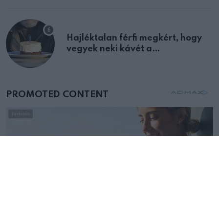
Hajléktalan férfi megkért, hogy
vegyek neki kávét a
születésnapján – órákkal később
mellettem ült az első osztályon