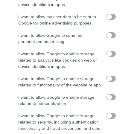
November 22, 2022
device identifiers in apps.
I want to allow my user data to be sent to
Google for online advertising purposes.
Ez egy nagyszerű példa a vendéglátásra és arra, hogy
I want to allow Google to send me
personalized advertising.
egyes létesítmények milyen lépéseket tesznek annak
érdekében, hogy vendégeik különlegesnek és nyugodtnak
I want to allow Google to enable storage
érezzék magukat. Ez egy történet a kedvességről is, és
related to analytics like cookies on web or
device identifiers in apps.
arról, hogy valami egyszerű dolgot tegyünk azért, hogy
valaki más úgy érezze, megbecsülik és észreveszik.
I want to allow Google to enable storage
related to functionality of the website or app.
Nem kell megtanulni egy másik nyelvet ahhoz, hogy átadjuk
I want to allow Google to enable storage
a jó hangulatot (bár sosem árt megpróbálni). Ehelyett arról
related to personalization.
szól, hogy felismerjük és megünnepeljük a
különbözőségeinket, és megpróbálunk apró dolgokkal
I want to allow Google to enable storage
related to security, including authentication
segíteni másoknak, hogy elfogadva érezzék magukat.
functionality and fraud prevention, and other