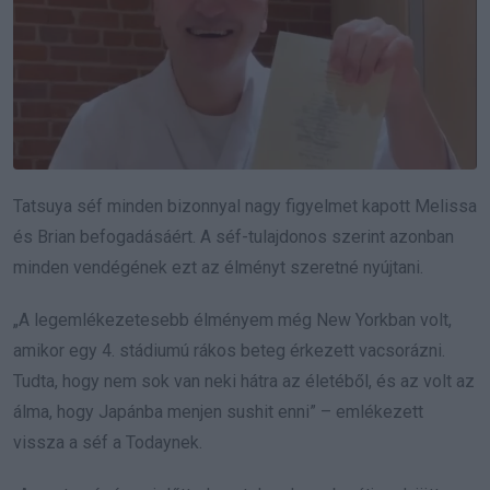
Tatsuya séf minden bizonnyal nagy figyelmet kapott Melissa
és Brian befogadásáért. A séf-tulajdonos szerint azonban
minden vendégének ezt az élményt szeretné nyújtani.
„A legemlékezetesebb élményem még New Yorkban volt,
amikor egy 4. stádiumú rákos beteg érkezett vacsorázni.
Tudta, hogy nem sok van neki hátra az életéből, és az volt az
álma, hogy Japánba menjen sushit enni” – emlékezett
vissza a séf a Todaynek.