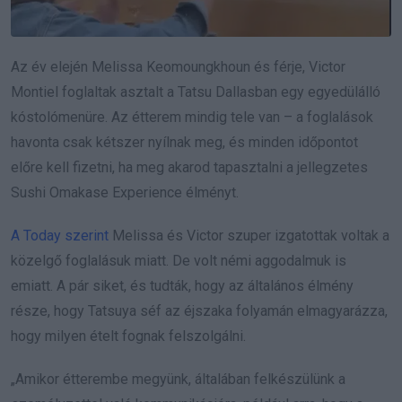
Az év elején Melissa Keomoungkhoun és férje, Victor
Montiel foglaltak asztalt a Tatsu Dallasban egy egyedülálló
kóstolómenüre. Az étterem mindig tele van – a foglalások
havonta csak kétszer nyílnak meg, és minden időpontot
előre kell fizetni, ha meg akarod tapasztalni a jellegzetes
Sushi Omakase Experience élményt.
A Today szerint
Melissa és Victor szuper izgatottak voltak a
közelgő foglalásuk miatt. De volt némi aggodalmuk is
emiatt. A pár siket, és tudták, hogy az általános élmény
része, hogy Tatsuya séf az éjszaka folyamán elmagyarázza,
hogy milyen ételt fognak felszolgálni.
„Amikor étterembe megyünk, általában felkészülünk a