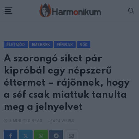
Skip
to
content
ÉLETMÓD
EMBEREK
FÉRFIAK
NŐK
A szorongó siket pár
kipróbál egy népszerű
éttermet – rájönnek, hogy
a séf csak miattuk tanulta
meg a jelnyelvet
5 MINUTES READ
604
VIEWS