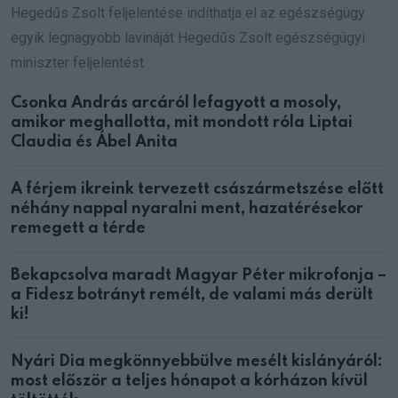
Hegedűs Zsolt feljelentése indíthatja el az egészségügy
egyik legnagyobb lavináját Hegedűs Zsolt egészségügyi
miniszter feljelentést
Csonka András arcáról lefagyott a mosoly,
amikor meghallotta, mit mondott róla Liptai
Claudia és Ábel Anita
A férjem ikreink tervezett császármetszése előtt
néhány nappal nyaralni ment, hazatérésekor
remegett a térde
Bekapcsolva maradt Magyar Péter mikrofonja –
a Fidesz botrányt remélt, de valami más derült
ki!
Nyári Dia megkönnyebbülve mesélt kislányáról:
most először a teljes hónapot a kórházon kívül