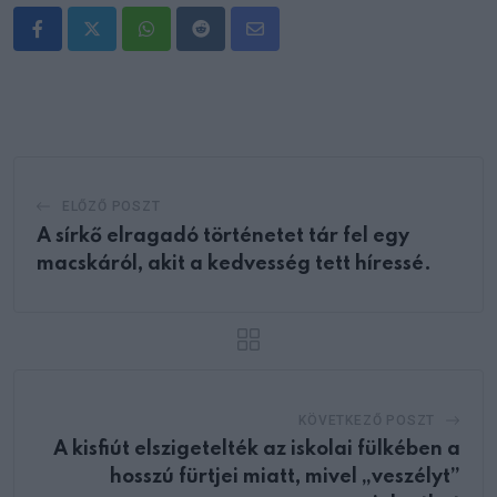
Whatsapp
Reddit
Share
via
Email
ELŐZŐ POSZT
A sírkő elragadó történetet tár fel egy
macskáról, akit a kedvesség tett híressé.
KÖVETKEZŐ POSZT
A kisfiút elszigetelték az iskolai fülkében a
hosszú fürtjei miatt, mivel „veszélyt”