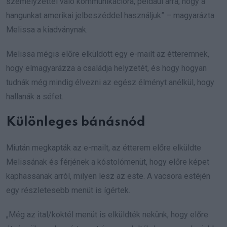
személyzettel való kommunikációra, például arra, hogy a
hangunkat amerikai jelbeszéddel használjuk” – magyarázta
Melissa a kiadványnak.
Melissa mégis előre elküldött egy e-mailt az étteremnek,
hogy elmagyarázza a családja helyzetét, és hogy hogyan
tudnák még mindig élvezni az egész élményt anélkül, hogy
hallanák a séfet.
Különleges bánásnód
Miután megkapták az e-mailt, az étterem előre elküldte
Melissának és férjének a kóstolómenüt, hogy előre képet
kaphassanak arról, milyen lesz az este. A vacsora estéjén
egy részletesebb menüt is ígértek.
„Még az ital/koktél menüt is elküldték nekünk, hogy előre