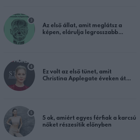
Az első állat, amit meglátsz a
képen, elárulja legrosszabb
tulajdonságodat
Ez volt az első tünet, amit
Christina Applegate éveken át
félreértett, pedig a szklerózis
multiplex egyértelmű jele volt
5 ok, amiért egyes férfiak a karcsú
nőket részesítik előnyben