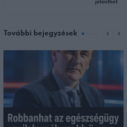
jelenthet
További bejegyzések