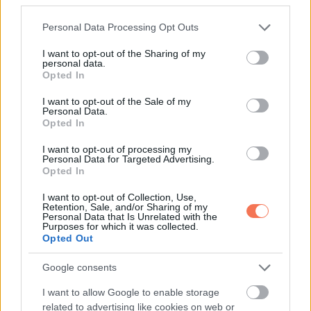
ezen a stresszen, és egy nyugodt és emlékezetes vacsorát
Please note that this website/app uses one or more Google
Personal Data Processing Opt Outs
adott nekik, amit soha nem fognak elfelejteni.
services and may gather and store information including but
not limited to your visit or usage behaviour. You may click to
I want to opt-out of the Sharing of my
personal data.
grant or deny consent to Google and its third-party tags to
Opted In
use your data for below specified purposes in below Google
consent section.
I want to opt-out of the Sale of my
Personal Data.
Opted In
Chef Tatsuya Sekiguchi also learned how to
I want to opt-out of processing my
sign the entire tasting menu. My sister said
Personal Data for Targeted Advertising.
she saw a printout behind the bar of how to
Opted In
sign parts of the menu. It blew her away and
I want to opt-out of Collection, Use,
Retention, Sale, and/or Sharing of my
nearly brought me to tears. Here’s a video of
Personal Data that Is Unrelated with the
Purposes for which it was collected.
him signing some menu items.
Opted Out
pic.twitter.com/eSaHfrZCLA
Google consents
I want to allow Google to enable storage
— Nataly Keomoungkhoun (@natalykeo)
related to advertising like cookies on web or