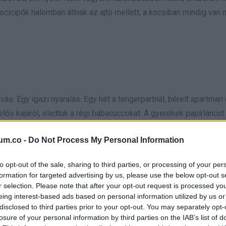
ocicipők halomban állnak az ajtó mellett, a kocsiban mindig van
s. Egy igazi nyaralás. Egy hét a tengerpartnál, bérelt apartman e
ős kajáról, eladtuk a régi babacuccokat. A gyerekek papírláncot
um.co -
Do Not Process My Personal Information
tépett egy szem láncszemet.
to opt-out of the sale, sharing to third parties, or processing of your per
formation for targeted advertising by us, please use the below opt-out s
r selection. Please note that after your opt-out request is processed y
eing interest-based ads based on personal information utilized by us or
még hátra?”
disclosed to third parties prior to your opt-out. You may separately opt-
losure of your personal information by third parties on the IAB’s list of