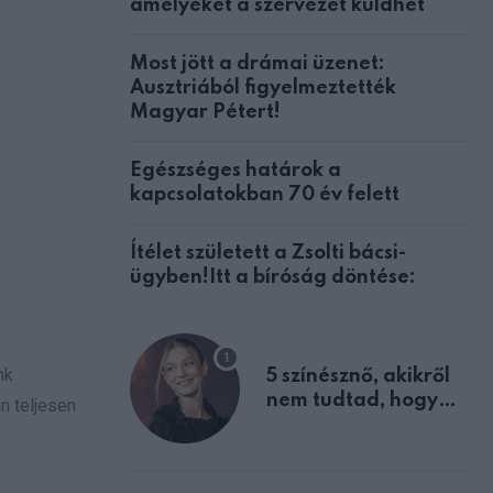
amelyeket a szervezet küldhet
Most jött a drámai üzenet:
Ausztriából figyelmeztették
Magyar Pétert!
Egészséges határok a
kapcsolatokban 70 év felett
Ítélet született a Zsolti bácsi-
ügyben!Itt a bíróság döntése:
nk
5 színésznő, akikről
nem tudtad, hogy
n teljesen
fiúként születtek
A