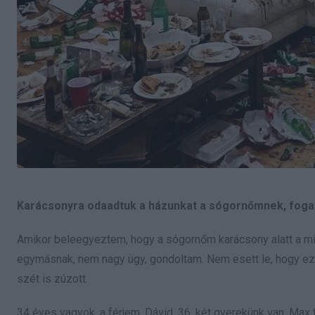
Karácsonyra odaadtuk a házunkat a sógornőmnek, fogal
Amikor beleegyeztem, hogy a sógornőm karácsony alatt a mi h
egymásnak, nem nagy ügy, gondoltam. Nem esett le, hogy ezzel
szét is zúzott.
34 éves vagyok, a férjem, Dávid, 36, két gyerekünk van, Ma