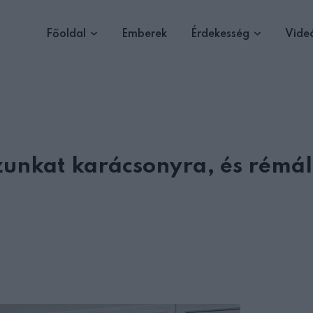
Főoldal
Emberek
Érdekesség
Vide
zunkat karácsonyra, és rémá