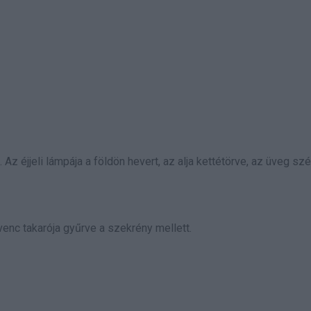
 Az éjjeli lámpája a földön hevert, az alja kettétörve, az üveg sz
venc takarója gyűrve a szekrény mellett.