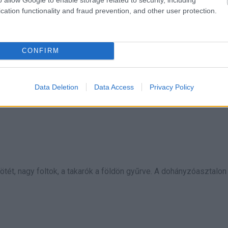
cation functionality and fraud prevention, and other user protection.
ott is maradt volna. A szemetes túlcsordult, az üres üvegek sorb
CONFIRM
körök a felületeken. A dohányzóasztalon egy félbehagyott tál ét
Data Deletion
Data Access
Privacy Policy
ötét, nagy foltok, a takarók a földön gyűrve. A dohányzóasztalon