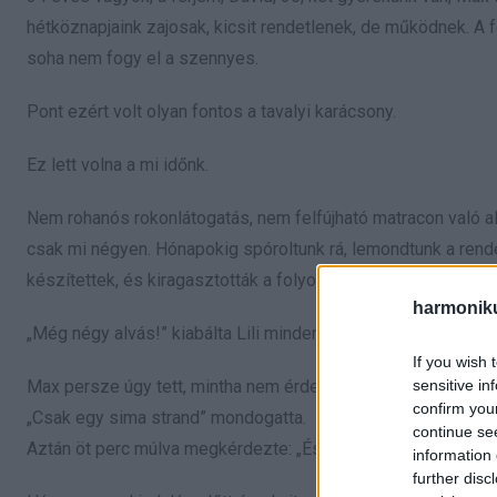
hétköznapjaink zajosak, kicsit rendetlenek, de működnek. A f
soha nem fogy el a szennyes.
Pont ezért volt olyan fontos a tavalyi karácsony.
Ez lett volna a mi időnk.
Nem rohanós rokonlátogatás, nem felfújható matracon való alvá
csak mi négyen. Hónapokig spóroltunk rá, lemondtunk a rendel
készítettek, és kiragasztották a folyosó falára.
harmonik
„Még négy alvás!” kiabálta Lili minden reggel, miközben le
If you wish 
sensitive in
Max persze úgy tett, mintha nem érdekelné.
confirm you
„Csak egy sima strand” mondogatta.
continue se
Aztán öt perc múlva megkérdezte: „És most hány alvás van 
information 
further disc