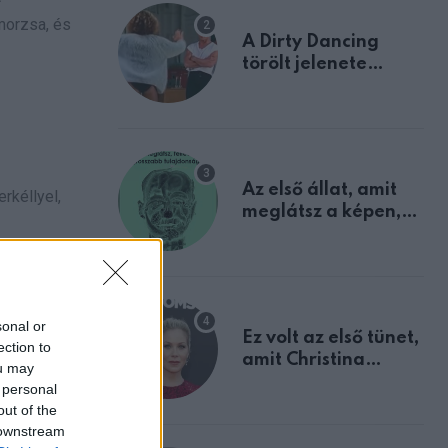
 morzsa, és
A Dirty Dancing
törölt jelenete
megerősíti azt, amit
mindannyian
sejtettünk
Az első állat, amit
rkéllyel,
meglátsz a képen,
elárulja legrosszabb
tulajdonságodat
sonal or
Ez volt az első tünet,
ection to
amit Christina
ou may
Applegate éveken
 personal
át félreértett, pedig
out of the
a szklerózis
 downstream
multiplex