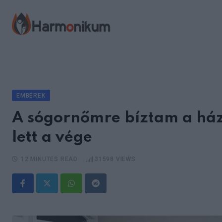
Skip
to
content
EMBEREK
A sógornőmre bíztam a há
lett a vége
12 MINUTES READ
31598
VIEWS
Whatsapp
Reddit