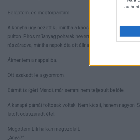
authenti
Beléptem, és megtorpantam.
A konyha úgy nézett ki, mintha a káosz beköltözött volna, és 
pulton. Piros műanyag poharak hevertek mindenhol, ragacsos 
rászáradva, mintha napok óta ott állna.
Átmentem a nappaliba.
Ott szakadt le a gyomrom.
Bármit is ígért Mandi, már semmi nem teljesült belőle.
A kanapé párnái foltosak voltak. Nem kicsit, hanem nagyon. S
látott odaszáradt étel.
Mögöttem Lili halkan megszólalt.
„Anya?”