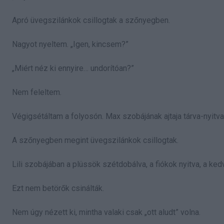
Apró üvegszilánkok csillogtak a szőnyegben.
Nagyot nyeltem. „Igen, kincsem?”
„Miért néz ki ennyire… undorítóan?”
Nem feleltem.
Végigsétáltam a folyosón. Max szobájának ajtaja tárva-nyitva.
A szőnyegben megint üvegszilánkok csillogtak.
Lili szobájában a plüssök szétdobálva, a fiókok nyitva, a ked
Ezt nem betörők csinálták.
Nem úgy nézett ki, mintha valaki csak „ott aludt” volna.