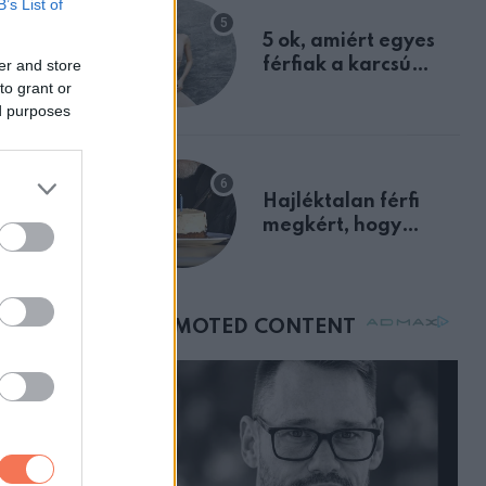
B’s List of
egyértelmű jele volt
5 ok, amiért egyes
férfiak a karcsú
er and store
to grant or
nőket részesítik
ed purposes
előnyben
Hajléktalan férfi
s reggelin
megkért, hogy
vegyek neki kávét a
születésnapján –
órákkal később
mellettem ült az első
osztályon
 Kérlek.”