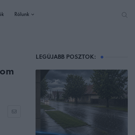
ók
Rólunk
LEGÚJABB POSZTOK:
lom
Share
via
Email