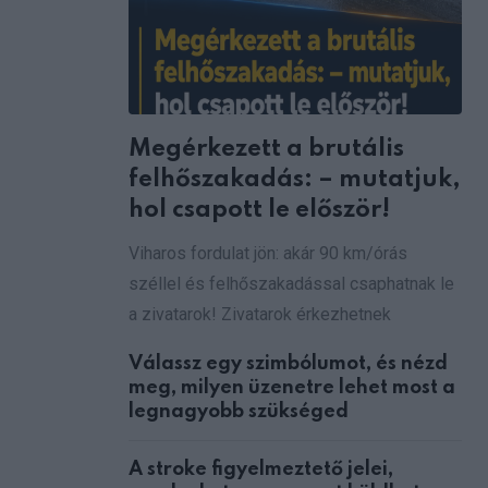
Megérkezett a brutális
felhőszakadás: – mutatjuk,
hol csapott le először!
Viharos fordulat jön: akár 90 km/órás
széllel és felhőszakadással csaphatnak le
a zivatarok! Zivatarok érkezhetnek
Válassz egy szimbólumot, és nézd
meg, milyen üzenetre lehet most a
legnagyobb szükséged
A stroke figyelmeztető jelei,