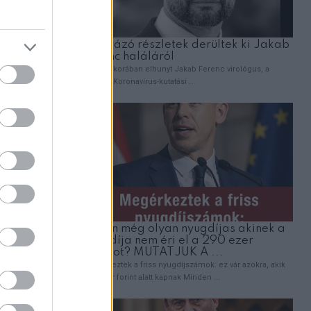
külön
 zúgására.