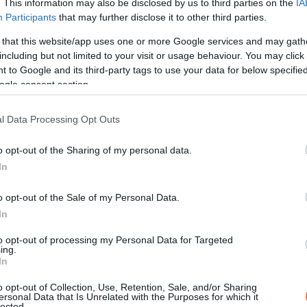
öndökbe, amikor megcsörrent a telefonom.
. This information may also be disclosed by us to third parties on the
IA
Participants
that may further disclose it to other third parties.
 that this website/app uses one or more Google services and may gath
including but not limited to your visit or usage behaviour. You may click 
or alig kapsz levegőt, és nem tudsz rendes mondatokat mondani.
 to Google and its third-party tags to use your data for below specifi
ogle consent section.
l Data Processing Opt Outs
n kibontották. Por mindenhol, se mosogató, se szekrények. Pelyhe
o opt-out of the Sharing of my personal data.
mindjárt itt van. Mindenki másnak már megvoltak a programjai.
In
 „Csak egy hétre.”
o opt-out of the Sale of my Personal Data.
In
to opt-out of processing my Personal Data for Targeted
ing.
üszöm, észre sem vesztek. Mindent úgy hagyok, ahogy találtam.
In
 szobája, a szokásaink, az a kis biztonság, amit ismernek.
o opt-out of Collection, Use, Retention, Sale, and/or Sharing
ersonal Data that Is Unrelated with the Purposes for which it
lected.