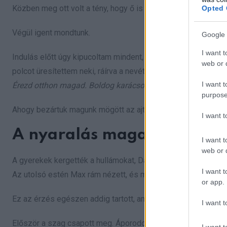
Közben meg ott volt a tény, hogy ő is család.
Opted 
Végül igent mondtunk.
Google 
I want t
Indulás előtt úgy kipucoltam mindent, mint még soha. Friss
web or d
polcot üresítettem neki, ráírva a nevét. A hűtőre cetlit tettem:
I want t
Érezd otthon magad. Boldog karácsonyt!
purpose
Ahogy bezártuk magunk mögött az ajtót, próbáltam megnyug
I want 
A nyaralás maga volt az á
I want t
web or d
A gyerekek kergették a hullámokat, Dávid végre kiolvasott e
I want t
Az utolsó estén Max rám nézett, és megkérdezte, maradhatn
or app.
Ez az érzés egészen addig tartott, amíg ki nem nyitottam a sa
I want t
Először a szag csapott meg. Áporodott, savanyú, idegen sza
I want t