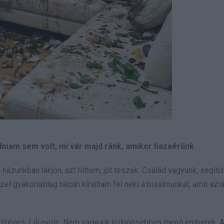
mam sem volt, mi vár majd ránk, amikor hazaérünk
ázunkban lakjon, azt hittem, jót teszek. Család vagyunk, segítü
 gyakorlatilag tálcán kínáltam fel neki a bizalmunkat, amit aztá
x tízéves, Lili nyolc. Nem vagyunk különösebben menő emberek. 