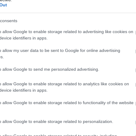
Out
consents
o allow Google to enable storage related to advertising like cookies on
 ágynemű a vendégszobában, minden felület letörölve. A hűtőben 
evice identifiers in apps.
o allow my user data to be sent to Google for online advertising
s.
tatni magam, hogy minden rendben lesz.
to allow Google to send me personalized advertising.
lom
o allow Google to enable storage related to analytics like cookies on
evice identifiers in apps.
gy könyvet. Én a tenger hangjára aludtam el, nem a mosogatógép
o allow Google to enable storage related to functionality of the website
ánk-e örökre.
ját ajtónkat.
o allow Google to enable storage related to personalization.
g.
o allow Google to enable storage related to security, including