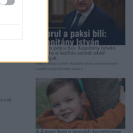
an álltak a
el,
 a már