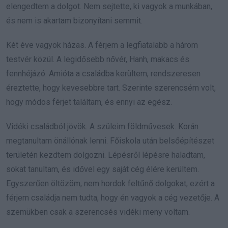
elengedtem a dolgot. Nem sejtette, ki vagyok a munkában,
és nem is akartam bizonyítani semmit.
Két éve vagyok házas. A férjem a legfiatalabb a három
testvér közül. A legidősebb nővér, Hanh, makacs és
fennhéjázó. Amióta a családba kerültem, rendszeresen
éreztette, hogy kevesebbre tart. Szerinte szerencsém volt,
hogy módos férjet találtam, és ennyi az egész.
Vidéki családból jövök. A szüleim földművesek. Korán
megtanultam önállónak lenni. Főiskola után belsőépítészet
területén kezdtem dolgozni. Lépésről lépésre haladtam,
sokat tanultam, és idővel egy saját cég élére kerültem.
Egyszerűen öltözöm, nem hordok feltűnő dolgokat, ezért a
férjem családja nem tudta, hogy én vagyok a cég vezetője. A
szemükben csak a szerencsés vidéki meny voltam.