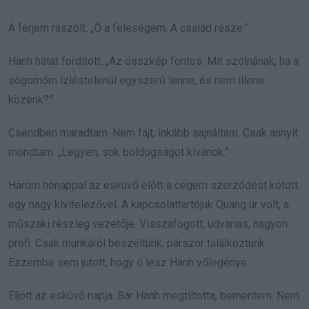
A férjem rászólt: „Ő a feleségem. A család része.”
Hanh hátat fordított: „Az összkép fontos. Mit szólnának, ha a
sógornőm ízléstelenül egyszerű lenne, és nem illene
közénk?”
Csendben maradtam. Nem fájt, inkább sajnáltam. Csak annyit
mondtam: „Legyen, sok boldogságot kívánok.”
Három hónappal az esküvő előtt a cégem szerződést kötött
egy nagy kivitelezővel. A kapcsolattartójuk Quang úr volt, a
műszaki részleg vezetője. Visszafogott, udvarias, nagyon
profi. Csak munkáról beszéltünk, párszor találkoztunk.
Eszembe sem jutott, hogy ő lesz Hanh vőlegénye.
Eljött az esküvő napja. Bár Hanh megtiltotta, bementem. Nem