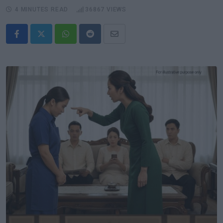
4 MINUTES READ
36867
VIEWS
Whatsapp
Reddit
Share
via
Email