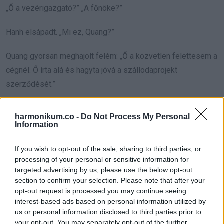
„Ő a vezérigazgató?” „A főnöke?”
Hanh elsápadt. „Mi ez, Quang?”
Quang gyorsan meghajolt felém: „Ő a közvetlen felettesem a
cégnél. Ő írta alá és hagyta jóvá a szállodaprojekt
szerződését.”
Mindenki megdöbbent. Anyósom csak nézett, Hanh meg se
harmonikum.co -
Do Not Process My Personal
bírt szólalni.
Information
Odaléptem, nyugodtan szóltam: „Szép napot, Quang úr. Nem
If you wish to opt-out of the sale, sharing to third parties, or
processing of your personal or sensitive information for
gondoltam, hogy itt találkozunk.”
targeted advertising by us, please use the below opt-out
section to confirm your selection. Please note that after your
Ő hebegve felelt: „Nagyon meglepődtem. Köszönöm a
opt-out request is processed you may continue seeing
segítségét. Ha esetleg…”
interest-based ads based on personal information utilized by
us or personal information disclosed to third parties prior to
Elmosolyodtam: „Semmi baj. Ma az örömé a főszerep.
your opt-out. You may separately opt-out of the further