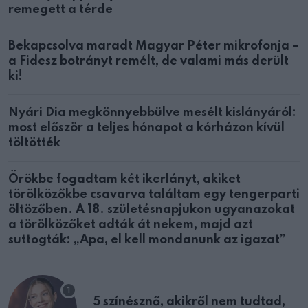
remegett a térde
Bekapcsolva maradt Magyar Péter mikrofonja –
a Fidesz botrányt remélt, de valami más derült
ki!
Nyári Dia megkönnyebbülve mesélt kislányáról:
most először a teljes hónapot a kórházon kívül
töltötték
Örökbe fogadtam két ikerlányt, akiket
törölközőkbe csavarva találtam egy tengerparti
öltözőben. A 18. születésnapjukon ugyanazokat
a törölközőket adták át nekem, majd azt
suttogták: „Apa, el kell mondanunk az igazat”
5 színésznő, akikről nem tudtad,