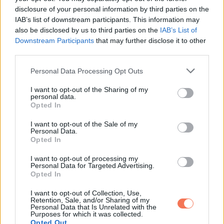
disclosure of your personal information by third parties on the
Gratulálni jöttem.”
IAB’s list of downstream participants. This information may
also be disclosed by us to third parties on the
IAB’s List of
Éreztem, ahogy a tekintetek megváltoznak. A lenézés helyét
Downstream Participants
that may further disclose it to other
tisztelet vette át.
third parties.
Please note that this website/app uses one or more Google
Personal Data Processing Opt Outs
Hanh erőltetett mosollyal mondta: „Szóval ő a sógornőm… és
services and may gather and store information including but
a férjem főnöke?”
not limited to your visit or usage behaviour. You may click to
I want to opt-out of the Sharing of my
personal data.
grant or deny consent to Google and its third-party tags to
Opted In
use your data for below specified purposes in below Google
Biccentettem: „A munka az munka, a család az család. Nem a
consent section.
I want to opt-out of the Sale of my
származásod vagy a ruhád mondja meg, mennyit érsz,
Personal Data.
Opted In
hanem az, ahogy élsz és dolgozol.”
I want to opt-out of processing my
Csend lett. Anyósom halkan felsóhajtott: „Hanh, tanulj ebből.
Personal Data for Targeted Advertising.
Opted In
A külső semmit nem ér, ha nincs mellé tartás.”
I want to opt-out of Collection, Use,
Retention, Sale, and/or Sharing of my
Nem kellett senkit megaláznom. A tények elvégezték
Personal Data that Is Unrelated with the
Purposes for which it was collected.
helyettem.
Opted Out