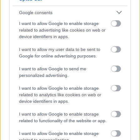
Az esküvő után mindenki másként bánt velem. Hanh
Google consents
üzenetet küldött, bocsánatot kért. Nem haragudtam. Inkább
I want to allow Google to enable storage
sajnáltam. Sokan lenéznek olyanokat, akiket nem ismernek,
related to advertising like cookies on web or
mert csak a felszínt látják.
device identifiers in apps.
I want to allow my user data to be sent to
A férjem átölelt: „Büszke vagyok rád. Úgy adtál leckét, hogy
Google for online advertising purposes.
egy hangos szó sem kellett.”
I want to allow Google to send me
Mosolyogtam: „Senki nem marad örökre szegény, és senki
personalized advertising.
nem marad örökre gazdag. Az számít, hogyan bánsz
I want to allow Google to enable storage
másokkal, amikor feljebb kerülsz.”
related to analytics like cookies on web or
device identifiers in apps.
Felfelé néztem az égre. Az élet előbb vagy utóbb igazságot
I want to allow Google to enable storage
tesz. Eljön a nap, amikor azok hajolnak meg, akik egykor
related to functionality of the website or app.
lenéztek.
I want to allow Google to enable storage