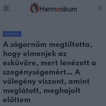
Skip
to
content
ÉLETMÓD
A sógornőm megtiltotta,
hogy elmenjek az
esküvőre, mert lenézett a
szegénységemért… A
vőlegény viszont, amint
meglátott, meghajolt
előttem