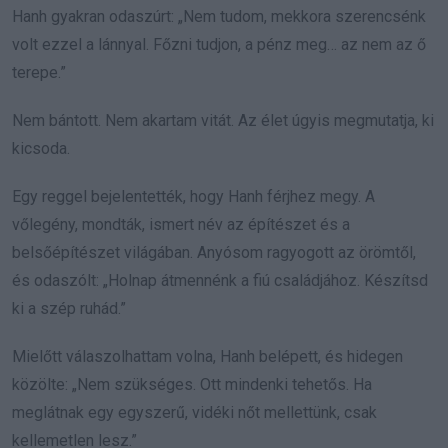
Hanh gyakran odaszúrt: „Nem tudom, mekkora szerencsénk
volt ezzel a lánnyal. Főzni tudjon, a pénz meg… az nem az ő
terepe.”
Nem bántott. Nem akartam vitát. Az élet úgyis megmutatja, ki
kicsoda.
Egy reggel bejelentették, hogy Hanh férjhez megy. A
vőlegény, mondták, ismert név az építészet és a
belsőépítészet világában. Anyósom ragyogott az örömtől,
és odaszólt: „Holnap átmennénk a fiú családjához. Készítsd
ki a szép ruhád.”
Mielőtt válaszolhattam volna, Hanh belépett, és hidegen
közölte: „Nem szükséges. Ott mindenki tehetős. Ha
meglátnak egy egyszerű, vidéki nőt mellettünk, csak
kellemetlen lesz.”