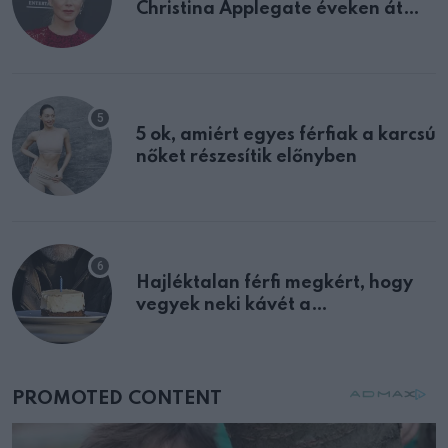
Christina Applegate éveken át
félreértett, pedig a szklerózis
multiplex egyértelmű jele volt
5 ok, amiért egyes férfiak a karcsú
nőket részesítik előnyben
Hajléktalan férfi megkért, hogy
vegyek neki kávét a
születésnapján – órákkal később
mellettem ült az első osztályon