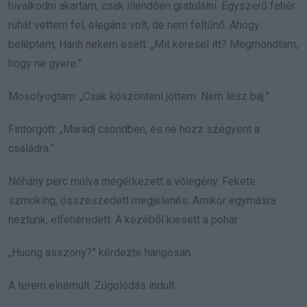
hivalkodni akartam, csak illendően gratulálni. Egyszerű fehér
ruhát vettem fel, elegáns volt, de nem feltűnő. Ahogy
beléptem, Hanh nekem esett: „Mit keresel itt? Megmondtam,
hogy ne gyere.”
Mosolyogtam: „Csak köszönteni jöttem. Nem lesz baj.”
Fintorgott: „Maradj csöndben, és ne hozz szégyent a
családra.”
Néhány perc múlva megérkezett a vőlegény. Fekete
szmoking, összeszedett megjelenés. Amikor egymásra
néztünk, elfehéredett. A kezéből kiesett a pohár.
„Huong asszony?” kérdezte hangosan.
A terem elnémult. Zúgolódás indult.