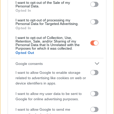
consent section.
I want to opt-out of the Sale of my
Personal Data.
Opted In
I want to opt-out of processing my
Personal Data for Targeted Advertising.
Opted In
I want to opt-out of Collection, Use,
Retention, Sale, and/or Sharing of my
Personal Data that Is Unrelated with the
Purposes for which it was collected.
Opted Out
Kalani
Jarani Dean (@thedivadeantwins) által megosztott bejegyzés
Google consents
I want to allow Google to enable storage
related to advertising like cookies on web or
Az ohiói Khristi Cunningham tudja, milyen érzés különböző
device identifiers in apps.
bőrszínű ikreket nevelni. Cunningham kétpetéjű ikrek
édesanyja, az egyiknek világosabb, a másiknak sötétebb az
I want to allow my user data to be sent to
Google for online advertising purposes.
arcszíne. A férje fekete, ő pedig fehér. Amikor Whitney
babáiról hallott, az első gondolata az volt, hogy „Készüljetek
I want to allow Google to send me