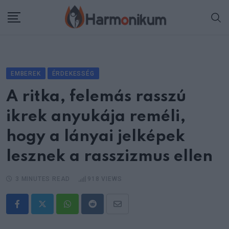
Skip
to
content
EMBEREK
ÉRDEKESSÉG
A ritka, felemás rasszú
ikrek anyukája reméli,
hogy a lányai jelképek
lesznek a rasszizmus ellen
3 MINUTES READ
918
VIEWS
Whatsapp
Reddit
Share
via