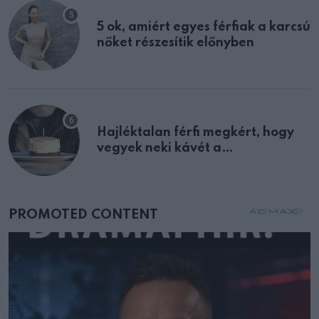
5 ok, amiért egyes férfiak a karcsú
nőket részesítik előnyben
Hajléktalan férfi megkért, hogy
vegyek neki kávét a
születésnapján – órákkal később
mellettem ült az első osztályon