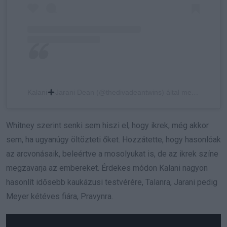
Kalani
Jarani Dean (@thedivadeantwins) által megosztott bejegyzés
Whitney szerint senki sem hiszi el, hogy ikrek, még akkor
sem, ha ugyanúgy öltözteti őket. Hozzátette, hogy hasonlóak
az arcvonásaik, beleértve a mosolyukat is, de az ikrek színe
megzavarja az embereket. Érdekes módon Kalani nagyon
hasonlít idősebb kaukázusi testvérére, Talanra, Jarani pedig
Meyer kétéves fiára, Pravynra.