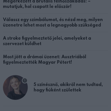
Megérkezett a brutális felhőszakadás: –
mutatjuk, hol csapott le először!
Válassz egy szimbólumot, és nézd meg, milyen
üzenetre lehet most a legnagyobb szükséged
A stroke figyelmeztető jelei, amelyeket a
szervezet küldhet
Most jött a drámai üzenet: Ausztriából
figyelmeztették Magyar Pétert!
5 színésznő, akikről nem tudtad,
hogy fiúként születtek