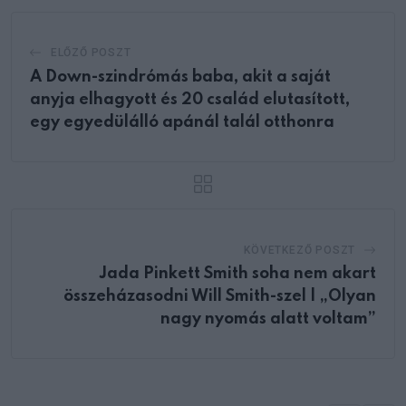
ELŐZŐ POSZT
A Down-szindrómás baba, akit a saját
anyja elhagyott és 20 család elutasított,
egy egyedülálló apánál talál otthonra
KÖVETKEZŐ POSZT
Jada Pinkett Smith soha nem akart
összeházasodni Will Smith-szel | „Olyan
nagy nyomás alatt voltam”