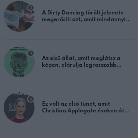
A Dirty Dancing törölt jelenete
megerősíti azt, amit mindannyian
sejtettünk
Az első állat, amit meglátsz a
képen, elárulja legrosszabb
tulajdonságodat
Ez volt az első tünet, amit
Christina Applegate éveken át
félreértett, pedig a szklerózis
multiplex egyértelmű jele volt