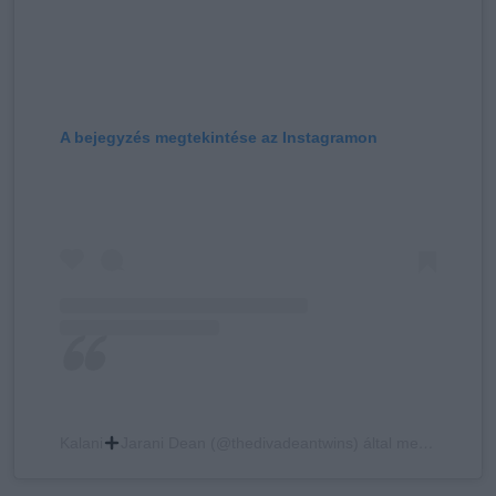
A bejegyzés megtekintése az Instagramon
Kalani
Jarani Dean (@thedivadeantwins) által megosztott bejegyzés