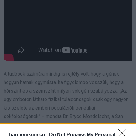
A tudósok számára mindig is rejtély volt, hogy a gének
hogyan hatnak egymásra, ha figyelembe vesszük, hogy a
bőrszínt és a szemszínt milyen sok gén szabályozza. „Az
egy emberen látható fizikai tulajdonságok csak egy nagyon
kis szelete az emberi populációk genetikai
sokféleségének” – mondta Dr. Bryce Mendelsohn, a San
Franciscó-i Kaliforniai Egyetem orvosgenetikusa. „Sokszor
csak arra koncentrálunk, amit a szemünkkel látunk, de amit
harmonikum.co -
Do Not Process My Personal