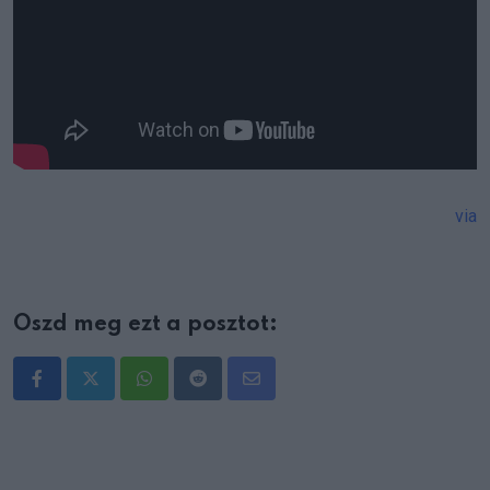
via
Oszd meg ezt a posztot:
Whatsapp
Reddit
Share
via
Email