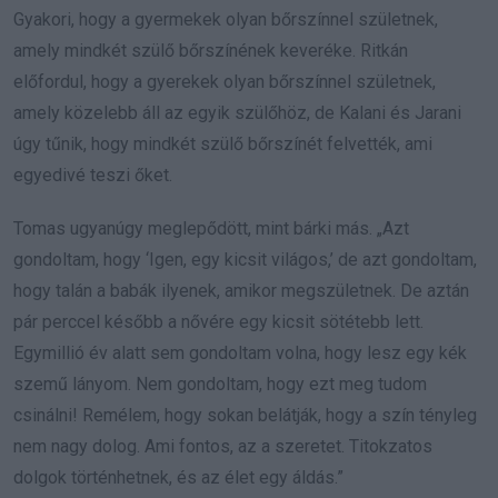
Gyakori, hogy a gyermekek olyan bőrszínnel születnek,
amely mindkét szülő bőrszínének keveréke. Ritkán
előfordul, hogy a gyerekek olyan bőrszínnel születnek,
amely közelebb áll az egyik szülőhöz, de Kalani és Jarani
úgy tűnik, hogy mindkét szülő bőrszínét felvették, ami
egyedivé teszi őket.
Tomas ugyanúgy meglepődött, mint bárki más. „Azt
gondoltam, hogy ‘Igen, egy kicsit világos,’ de azt gondoltam,
hogy talán a babák ilyenek, amikor megszületnek. De aztán
pár perccel később a nővére egy kicsit sötétebb lett.
Egymillió év alatt sem gondoltam volna, hogy lesz egy kék
szemű lányom. Nem gondoltam, hogy ezt meg tudom
csinálni! Remélem, hogy sokan belátják, hogy a szín tényleg
nem nagy dolog. Ami fontos, az a szeretet. Titokzatos
dolgok történhetnek, és az élet egy áldás.”