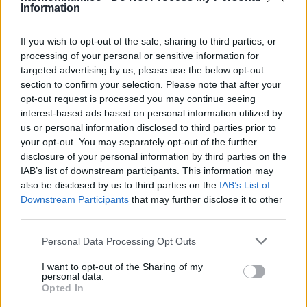
Information
látunk, az csak a jéghegy egy aprócska csúcsa a
mindenkiben lévő tényleges genetikai sokszínűségnek.”
If you wish to opt-out of the sale, sharing to third parties, or
processing of your personal or sensitive information for
targeted advertising by us, please use the below opt-out
section to confirm your selection. Please note that after your
opt-out request is processed you may continue seeing
interest-based ads based on personal information utilized by
us or personal information disclosed to third parties prior to
your opt-out. You may separately opt-out of the further
disclosure of your personal information by third parties on the
IAB’s list of downstream participants. This information may
also be disclosed by us to third parties on the
IAB’s List of
Downstream Participants
that may further disclose it to other
third parties.
Please note that this website/app uses one or more Google
Personal Data Processing Opt Outs
services and may gather and store information including but
not limited to your visit or usage behaviour. You may click to
I want to opt-out of the Sharing of my
personal data.
grant or deny consent to Google and its third-party tags to
A bejegyzés megtekintése az Instagramon
Opted In
use your data for below specified purposes in below Google