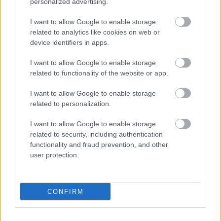
personalized advertising.
fel a sok beszélgetésre idegenekkel!”. Örömmel osztotta
meg gyermekei történetét a médiával, mert szerinte
I want to allow Google to enable storage
elengedhetetlen, hogy beszéljünk a faji hovatartozásról az
related to analytics like cookies on web or
device identifiers in apps.
országban. „Valóban úgy éreztük, hogy kötelességünk
megosztani a történetünket másokkal. Úgy éreztük, hogy
I want to allow Google to enable storage
pozitív céllal kaptuk ezt a két gyönyörű gyermeket – ez a
related to functionality of the website or app.
cél az volt, hogy felvilágosítsuk azokat, akik nem tudják,
I want to allow Google to enable storage
hogy ezek a dolgok lehetségesek, és hogy beszélgetést
related to personalization.
kezdeményezzünk a faji hovatartozásról” – mondta a
I want to allow Google to enable storage
TODAY-nek. Cunningham szerint egy bizonyos bőrszínhez
related to security, including authentication
tartozni nem teljesítmény. „Senki sem állhat sorba ezen a
functionality and fraud prevention, and other
Földön, hogy kiválassza a bőrszínét. Csak véletlenül
user protection.
vagyunk barnák, vagy feketék, vagy fehérek” – mondta.
CONFIRM