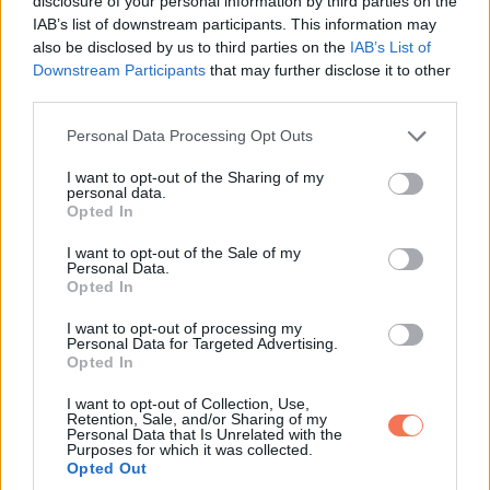
disclosure of your personal information by third parties on the
Songtól. A párnak még ugyanebben az évben megvolt az
IAB’s list of downstream participants. This information may
also be disclosed by us to third parties on the
IAB’s List of
eljegyzése
egy évtizeddel az első randevújuk után.
Downstream Participants
that may further disclose it to other
third parties.
Please note that this website/app uses one or more Google
Personal Data Processing Opt Outs
services and may gather and store information including but
not limited to your visit or usage behaviour. You may click to
I want to opt-out of the Sharing of my
personal data.
grant or deny consent to Google and its third-party tags to
Opted In
use your data for below specified purposes in below Google
consent section.
I want to opt-out of the Sale of my
Personal Data.
Opted In
I want to opt-out of processing my
Personal Data for Targeted Advertising.
Opted In
I want to opt-out of Collection, Use,
Retention, Sale, and/or Sharing of my
Personal Data that Is Unrelated with the
Purposes for which it was collected.
Opted Out