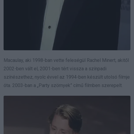
Macaulay, aki 1998-ban vette feleségül Rachel Minert, akitől
2002-ben vált el, 2001-ben tért vissza a színpadi
színészethez, nyolc évvel az 1994-ben készült utolsó filmje
óta. 2003-ban a „Party szörnyek” című filmben szerepelt.