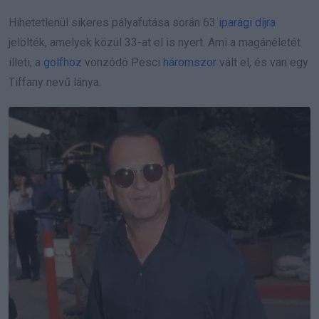
Hihetetlenül sikeres pályafutása során 63
iparági díjra
jelölték, amelyek közül 33-at el is nyert. Ami a magánéletét
illeti, a
golfhoz
vonzódó Pesci
háromszor
vált el, és van egy
Tiffany nevű lánya.