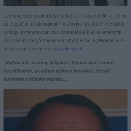
Legismertebb munkái közé tartozik a „Nagymenők”, a „Vinny,
az 1ügyű”, a „Csalimadarak'”, a „Casino” és „Az ír”. A családi
bűnügyi történetekben való szerepléséről és a keményfiú
szerepének megformálásáról ismert Pesci a „Nagymenők”-
ben játszott szerepéről így
nyilatkozott
:
„Voltam már kemény helyeken. Semmi olyat, amiről
beszélhetnék, de láttam szörnyű bunyókat. Szóval
ismertem a félelem érzését…”.