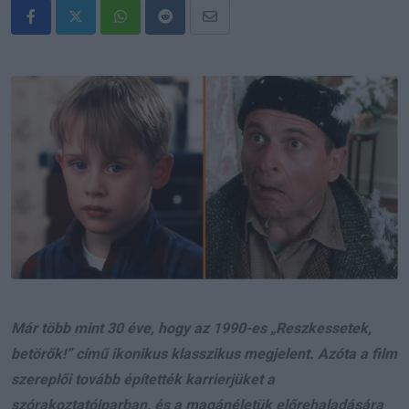
Whatsapp
Reddit
Share
via
Email
Már több mint 30 éve, hogy az 1990-es „Reszkessetek,
betörők!” című ikonikus klasszikus megjelent. Azóta a film
szereplői tovább építették karrierjüket a
szórakoztatóiparban, és a magánéletük előrehaladására