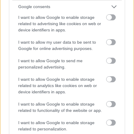
Google consents
I want to allow Google to enable storage
related to advertising like cookies on web or
device identifiers in apps.
I want to allow my user data to be sent to
Google for online advertising purposes.
I want to allow Google to send me
personalized advertising.
I want to allow Google to enable storage
Macaulay az év elején egy másik kisfiút is köszöntött
related to analytics like cookies on web or
Songgal. A hónap elején a négytagú család
nyilvánosan
device identifiers in apps.
megjelent
, hogy támogassa Macaulayt, aki megkapta a
I want to allow Google to enable storage
Hollywood Walk of Fame csillagát. Beszéde során
related to functionality of the website or app.
elismerően
szólt gyönyörű családjáról:
I want to allow Google to enable storage
related to personalization.
„Szeretnék köszönetet mondani Brendának… Te adtok