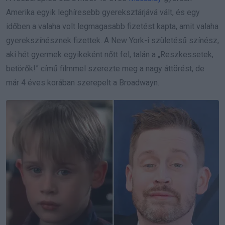
Amerika egyik leghíresebb gyereksztárjává vált, és egy
időben a valaha volt legmagasabb fizetést kapta, amit valaha
gyerekszínésznek fizettek. A New York-i születésű színész,
aki hét gyermek egyikeként nőtt fel, talán a „Reszkessetek,
betörők!” című filmmel szerezte meg a nagy áttörést, de
már 4 éves korában szerepelt a Broadwayn.