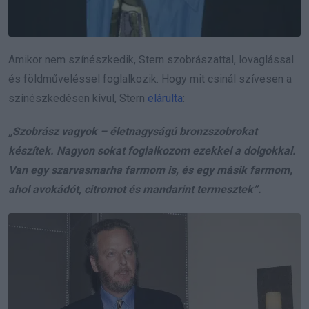
Amikor nem színészkedik, Stern szobrászattal, lovaglással
és földműveléssel foglalkozik. Hogy mit csinál szívesen a
színészkedésen kívül, Stern
elárulta
:
„Szobrász vagyok – életnagyságú bronzszobrokat
készítek. Nagyon sokat foglalkozom ezekkel a dolgokkal.
Van egy szarvasmarha farmom is, és egy másik farmom,
ahol avokádót, citromot és mandarint termesztek”.