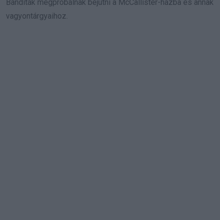
Banditák megpróbálnak bejutni a McCallister-házba és annak
vagyontárgyaihoz.