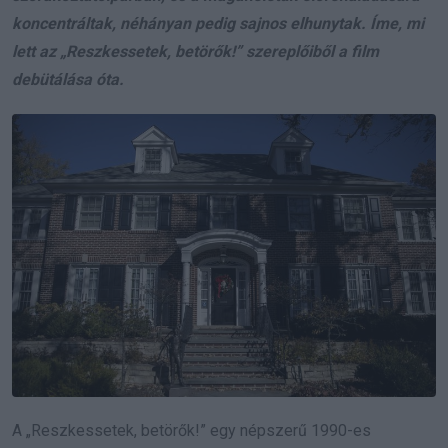
koncentráltak, néhányan pedig sajnos elhunytak. Íme, mi
lett az „Reszkessetek, betörők!” szereplőiből a film
debütálása óta.
A „Reszkessetek, betörők!” egy népszerű 1990-es