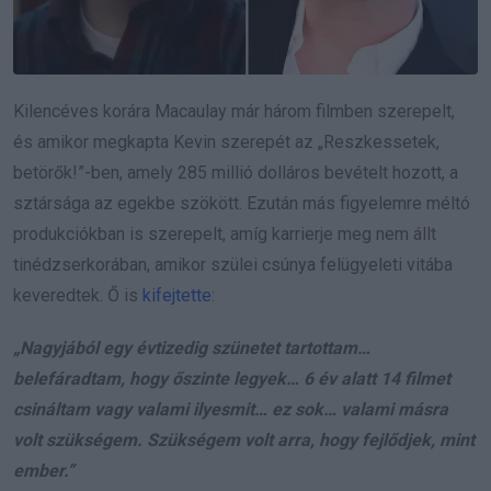
Kilencéves korára Macaulay már három filmben szerepelt,
és amikor megkapta Kevin szerepét az „Reszkessetek,
betörők!”-ben, amely 285 millió dolláros bevételt hozott, a
sztársága az egekbe szökött. Ezután más figyelemre méltó
produkciókban is szerepelt, amíg karrierje meg nem állt
tinédzserkorában, amikor szülei csúnya felügyeleti vitába
keveredtek. Ő is
kifejtette
:
„Nagyjából egy évtizedig szünetet tartottam…
belefáradtam, hogy őszinte legyek… 6 év alatt 14 filmet
csináltam vagy valami ilyesmit… ez sok… valami másra
volt szükségem. Szükségem volt arra, hogy fejlődjek, mint
ember.”