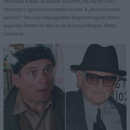
hasonlóan a New Jerseyben született, ma már 80 éves
tehetség is gyerekszínészként kezdte. A „
Reszkessetek,
betörők!
” óta olyan nagyágyúkkal dolgozott együtt, mint a
legendás Robert De Niro és az ikonikus filmguru, Martin
Scorsese.