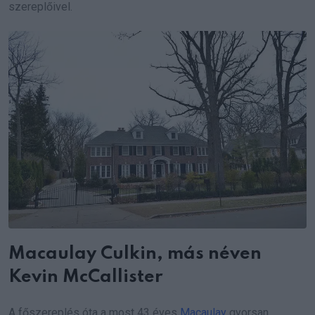
szereplőivel.
Macaulay Culkin, más néven
Kevin McCallister
A főszereplés óta a most 43 éves
Macaulay
gyorsan