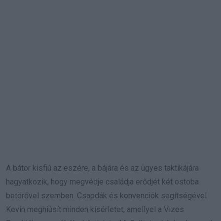
A bátor kisfiú az eszére, a bájára és az ügyes taktikájára
hagyatkozik, hogy megvédje családja erődjét két ostoba
betörővel szemben. Csapdák és konvenciók segítségével
Kevin meghiúsít minden kísérletet, amellyel a Vizes