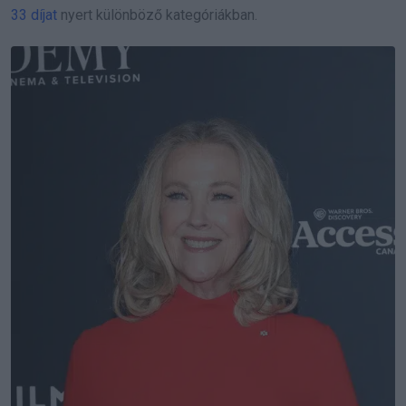
33 díjat
nyert különböző kategóriákban.