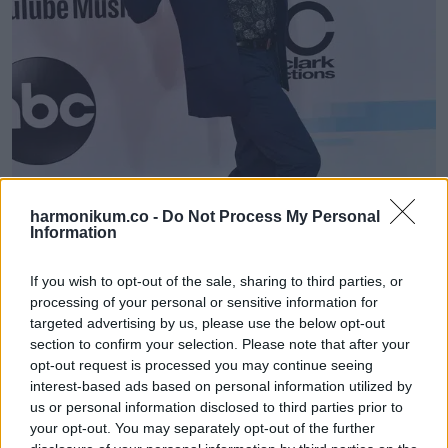
harmonikum.co -
Do Not Process My Personal
Information
If you wish to opt-out of the sale, sharing to third parties, or
processing of your personal or sensitive information for
targeted advertising by us, please use the below opt-out
section to confirm your selection. Please note that after your
opt-out request is processed you may continue seeing
interest-based ads based on personal information utilized by
us or personal information disclosed to third parties prior to
Macaulay magánélete is virágzott. Első fiát, Dakota 2022
your opt-out. You may separately opt-out of the further
áprilisában született gyermekszínésznő társától, Brenda