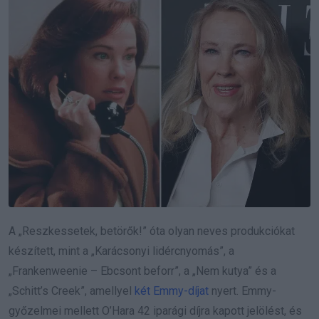
A „Reszkessetek, betörők!” óta olyan neves produkciókat
készített, mint a „Karácsonyi lidércnyomás”, a
„Frankenweenie – Ebcsont beforr”, a „Nem kutya” és a
„Schitt’s Creek”, amellyel
két Emmy-díjat
nyert. Emmy-
győzelmei mellett O’Hara 42 iparági díjra kapott jelölést, és