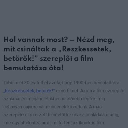
Hol vannak most? – Nézd meg,
mit csináltak a „Reszkessetek,
betörők!” szereplői a film
bemutatása óta!
Több mint 30 év telt el azóta, hogy 1990-ben bemutatták a
„Reszkessetek, betörők!”
című filmet. Azóta a film szereplői
szakmai és magánéletükben is előrébb léptek, míg
néhányan sajnos már nincsenek közöttünk. A más
szerepekkel szerzett hírnévtől kezdve a családalapításig,
íme egy áttekintés arról, mi történt az ikonikus film