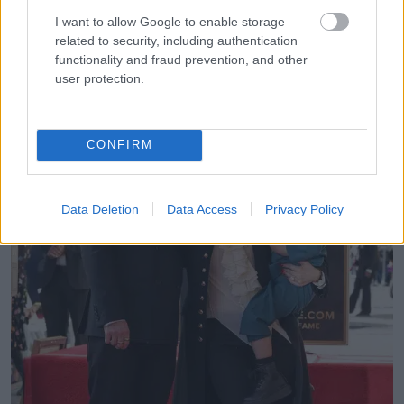
nekem célt. Te adtál nekem családot. És a két fiunk
I want to allow Google to enable storage
related to security, including authentication
születése után a három kedvenc emberem egyike lettél”.
functionality and fraud prevention, and other
user protection.
CONFIRM
Data Deletion
Data Access
Privacy Policy