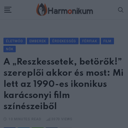
Skip
to
content
ÉLETMÓD
EMBEREK
ÉRDEKESSÉG
FÉRFIAK
FILM
NŐK
A „Reszkessetek, betörők!”
szereplői akkor és most: Mi
lett az 1990-es ikonikus
karácsonyi film
színészeiből
10 MINUTES READ
3070
VIEWS