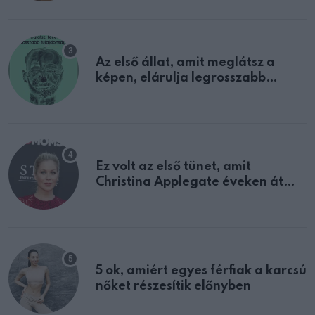
Az első állat, amit meglátsz a
képen, elárulja legrosszabb
tulajdonságodat
Ez volt az első tünet, amit
Christina Applegate éveken át
félreértett, pedig a szklerózis
multiplex egyértelmű jele volt
5 ok, amiért egyes férfiak a karcsú
nőket részesítik előnyben