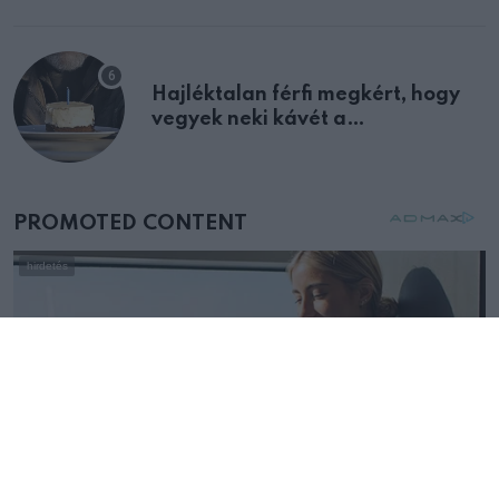
Hajléktalan férfi megkért, hogy
vegyek neki kávét a
születésnapján – órákkal később
mellettem ült az első osztályon