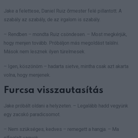
Jake a felettese, Daniel Ruiz őrmester felé pillantott. A
szabály az szabály, de az irgalom is szabály.
– Rendben – mondta Ruiz csöndesen. – Most megkérjük,
hogy menjen tovább. Próbáljon más megoldást találni.
Mások nem lesznek ilyen türelmesek.
– Igen, köszönöm – hadarta sietve, mintha csak azt akarta
volna, hogy menjenek.
Furcsa visszautasítás
Jake próbált oldani a helyzeten. – Legalább hadd vegyünk
egy zacskó paradicsomot.
– Nem szükséges, kedves – remegett a hangja. – Ma
elfoglalt vagyok.