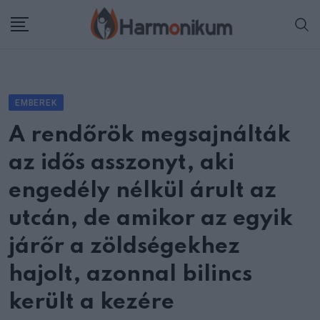
Skip
to
content
EMBEREK
A rendőrök megsajnálták
az idős asszonyt, aki
engedély nélkül árult az
utcán, de amikor az egyik
járőr a zöldségekhez
hajolt, azonnal bilincs
került a kezére