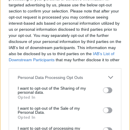
közelegnek a szirénák.
targeted advertising by us, please use the below opt-out
section to confirm your selection. Please note that after your
A folytatás finomságot igényelt.
opt-out request is processed you may continue seeing
interest-based ads based on personal information utilized by
A ládát visszarakták, mindent dokumentáltak fotóval, és
us or personal information disclosed to third parties prior to
your opt-out. You may separately opt-out of the further
Elenát civil ruhában visszavitték a sarokra. A helyszínt több
disclosure of your personal information by third parties on the
szögből figyelték. Nem filmforgatás, nem trükk. Csendes
IAB’s list of downstream participants. This information may
csapda, hogy előbújjon az, aki a háttérből húzza a szálakat.
also be disclosed by us to third parties on the
IAB’s List of
Downstream Participants
that may further disclose it to other
Árnyék a járdán
third parties.
Please note that this website/app uses one or more Google
Personal Data Processing Opt Outs
Késő délután, amikor hosszúak lettek az árnyékok, egy férfi
services and may gather and store information including but
not limited to your visit or usage behaviour. You may click to
I want to opt-out of the Sharing of my
sapkában lassította a robogóját, jóval messzebb parkolt,
personal data.
grant or deny consent to Google and its third-party tags to
Opted In
mint egy vevő. Elenára nem nézett. Átnézett rajta. Úgy
use your data for below specified purposes in below Google
méregetett, ahogy egy irányító szokott, aki a követést
consent section.
I want to opt-out of the Sale of my
Personal Data.
keresi.
Opted In
I want to opt-out of processing my
Odanyúlt a ládához, mintha csak „ellenőrizné a készletet”.