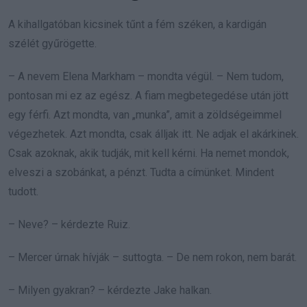
A kihallgatóban kicsinek tűnt a fém széken, a kardigán
szélét gyűrögette.
– A nevem Elena Markham – mondta végül. – Nem tudom,
pontosan mi ez az egész. A fiam megbetegedése után jött
egy férfi. Azt mondta, van „munka”, amit a zöldségeimmel
végezhetek. Azt mondta, csak álljak itt. Ne adjak el akárkinek.
Csak azoknak, akik tudják, mit kell kérni. Ha nemet mondok,
elveszi a szobánkat, a pénzt. Tudta a címünket. Mindent
tudott.
– Neve? – kérdezte Ruiz.
– Mercer úrnak hívják – suttogta. – De nem rokon, nem barát.
– Milyen gyakran? – kérdezte Jake halkan.