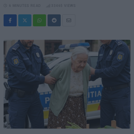
6 MINUTES READ
33465
VIEWS
Whatsapp
Reddit
Share
via
Email