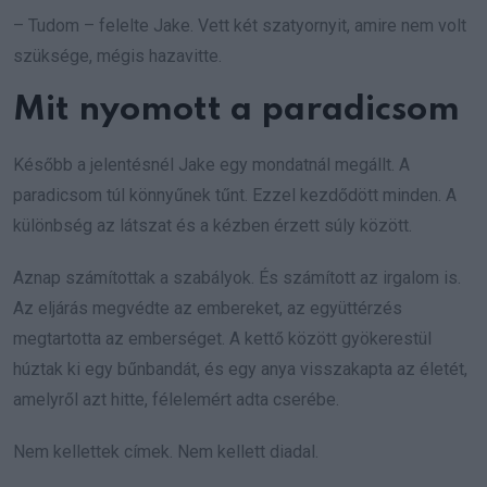
– Tudom – felelte Jake. Vett két szatyornyit, amire nem volt
szüksége, mégis hazavitte.
Mit nyomott a paradicsom
Később a jelentésnél Jake egy mondatnál megállt. A
paradicsom túl könnyűnek tűnt. Ezzel kezdődött minden. A
különbség az látszat és a kézben érzett súly között.
Aznap számítottak a szabályok. És számított az irgalom is.
Az eljárás megvédte az embereket, az együttérzés
megtartotta az emberséget. A kettő között gyökerestül
húztak ki egy bűnbandát, és egy anya visszakapta az életét,
amelyről azt hitte, félelemért adta cserébe.
Nem kellettek címek. Nem kellett diadal.