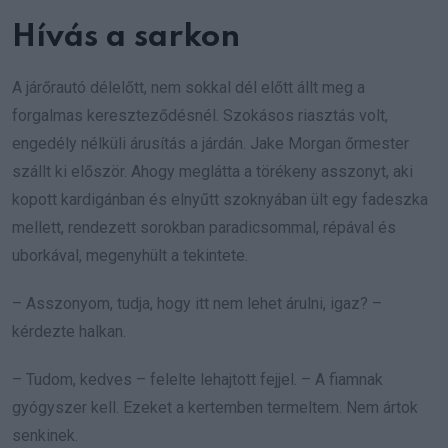
Hívás a sarkon
A járőrautó délelőtt, nem sokkal dél előtt állt meg a
forgalmas kereszteződésnél. Szokásos riasztás volt,
engedély nélküli árusítás a járdán. Jake Morgan őrmester
szállt ki először. Ahogy meglátta a törékeny asszonyt, aki
kopott kardigánban és elnyűtt szoknyában ült egy fadeszka
mellett, rendezett sorokban paradicsommal, répával és
uborkával, megenyhült a tekintete.
– Asszonyom, tudja, hogy itt nem lehet árulni, igaz? –
kérdezte halkan.
– Tudom, kedves – felelte lehajtott fejjel. – A fiamnak
gyógyszer kell. Ezeket a kertemben termeltem. Nem ártok
senkinek.