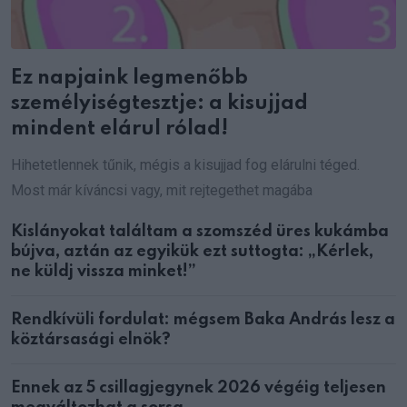
Ez napjaink legmenőbb
személyiségtesztje: a kisujjad
mindent elárul rólad!
Hihetetlennek tűnik, mégis a kisujjad fog elárulni téged.
Most már kíváncsi vagy, mit rejtegethet magába
Kislányokat találtam a szomszéd üres kukámba
bújva, aztán az egyikük ezt suttogta: „Kérlek,
ne küldj vissza minket!”
Rendkívüli fordulat: mégsem Baka András lesz a
köztársasági elnök?
Ennek az 5 csillagjegynek 2026 végéig teljesen