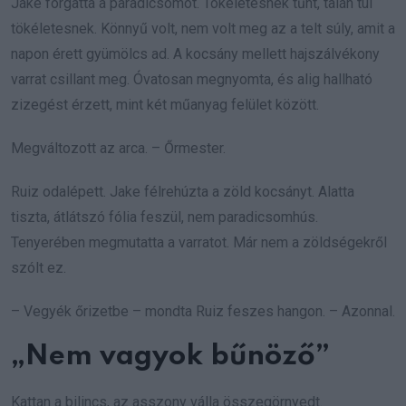
Jake forgatta a paradicsomot. Tökéletesnek tűnt, talán túl
tökéletesnek. Könnyű volt, nem volt meg az a telt súly, amit a
napon érett gyümölcs ad. A kocsány mellett hajszálvékony
varrat csillant meg. Óvatosan megnyomta, és alig hallható
zizegést érzett, mint két műanyag felület között.
Megváltozott az arca. – Őrmester.
Ruiz odalépett. Jake félrehúzta a zöld kocsányt. Alatta
tiszta, átlátszó fólia feszül, nem paradicsomhús.
Tenyerében megmutatta a varratot. Már nem a zöldségekről
szólt ez.
– Vegyék őrizetbe – mondta Ruiz feszes hangon. – Azonnal.
„Nem vagyok bűnöző”
Kattan a bilincs, az asszony válla összegörnyedt.