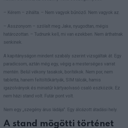
– Kérem – zihálta. – Nem vagyok bűnöző. Nem vagyok az.
– Asszonyom – szólalt meg Jake, nyugodtan, mégis
határozottan. – Tudnunk kell, mi van ezekben. Nem árthatnak
senkinek.
A kapitányságon mindent szabály szerint vizsgáltak át. Egy
paradicsom, aztán még egy, végig a mesterséges varrat
mentén. Belül vékony tasakok, borítékok. Nem por, nem
tabletta, hanem feltöltőkártyák, SIM tálcák, hamis
igazolványok és miniatűr kártyaolvasó csaló eszközök. Ez
nem házi stand volt. Futár pont volt.
Nem egy „szegény árus ládája”. Egy álcázott átadási hely.
A stand mögötti történet