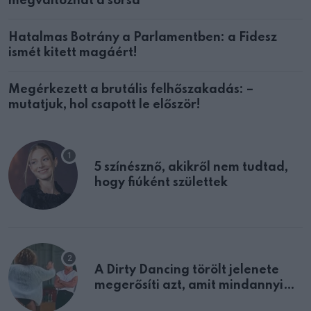
megváltozhat a sorsa
Hatalmas Botrány a Parlamentben: a Fidesz
ismét kitett magáért!
Megérkezett a brutális felhőszakadás: –
mutatjuk, hol csapott le először!
5 színésznő, akikről nem tudtad,
hogy fiúként születtek
A Dirty Dancing törölt jelenete
megerősíti azt, amit mindannyian
sejtettünk