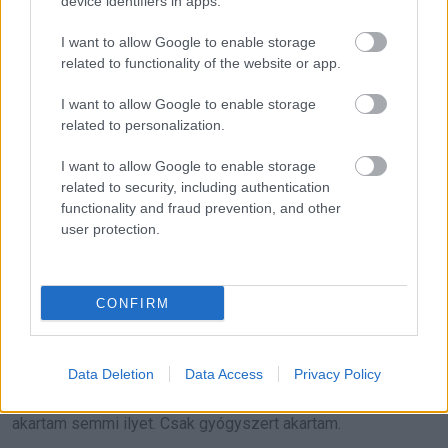
device identifiers in apps.
kezdés
I want to allow Google to enable storage
related to functionality of the website or app.
Az ügyészség újraértékelte Elena helyzetét a kényszer
miatt. A fenyegetések a hangpostáján megvoltak, az
I want to allow Google to enable storage
related to personalization.
adósságok soha nem csökkentek, a kórházi iratok
bizonyították, miért volt kétségbeesett. Aláírta a vallomást.
I want to allow Google to enable storage
Nem takarózni akart vele, hanem utat nyitni a teljes ügyhöz.
related to security, including authentication
functionality and fraud prevention, and other
user protection.
A fia állapota stabilizálódott. A klinikán tervet adtak, nem
számlát. Egy helyi alapítvány segített legális piaci engedélyt
kérni. Amikor Jake szabadnapján benézett, Elena valódi,
CONFIRM
nehéz paradicsomokat pakolt, olyan uborkák mellé,
amelyekben nem volt titok.
Data Deletion
Data Access
Privacy Policy
– Tiszt úr – suttogta, megkönnyebbült szemekkel. – Nem
akartam semmi ilyet. Csak gyógyszert akartam.