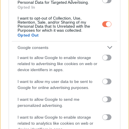
Personal Data for Targeted Advertising.
Ujjai a kocsánynál fogták a paradicsomot, pont ott, ahol a
Opted In
rejtett varrat futott.
I want to opt-out of Collection, Use,
Retention, Sale, and/or Sharing of my
Personal Data that Is Unrelated with the
Jake az előre megbeszélt ütemben lépett oda, felmutatta az
Purposes for which it was collected.
Opted Out
igazolványát. – Rendőrség. Kezeket fel.
Google consents
A férfi menekülni próbált. Rövid hajsza lett belőle, az utca
I want to allow Google to enable storage
már bezárult körülötte. A táskájában több zöldség, újabb
related to advertising like cookies on web or
varratok, ugyanazok az elrejtett eszközök. A tárcájában Kade
device identifiers in apps.
Mercer név és még három személyazonosság.
I want to allow my user data to be sent to
Google for online advertising purposes.
A következő 48 órában két további letartóztatás követte. A
mintázat kiadta magát, mint egy sokszor másolt rossz
I want to allow Google to send me
tervrajz. „Mercer úr” nem volt kitaláció. Amikor elé tették a
personalized advertising.
bizonyítékokat, a hallgatás nem segített rajta.
I want to allow Google to enable storage
related to analytics like cookies on web or
Nem lezárás, inkább