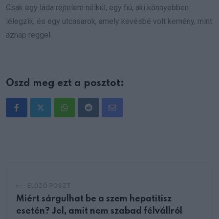
Csak egy láda rejtelem nélkül, egy fiú, aki könnyebben
lélegzik, és egy utcasarok, amely kevésbé volt kemény, mint
aznap reggel.
Oszd meg ezt a posztot:
Whatsapp
Reddit
Share
via
Email
ELŐZŐ POSZT
Miért sárgulhat be a szem hepatitisz
esetén? Jel, amit nem szabad félvállról