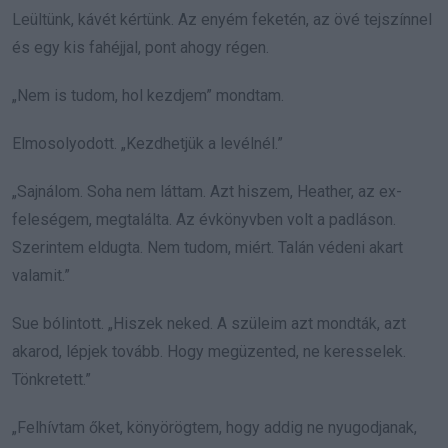
Leültünk, kávét kértünk. Az enyém feketén, az övé tejszínnel
és egy kis fahéjjal, pont ahogy régen.
„Nem is tudom, hol kezdjem” mondtam.
Elmosolyodott. „Kezdhetjük a levélnél.”
„Sajnálom. Soha nem láttam. Azt hiszem, Heather, az ex-
feleségem, megtalálta. Az évkönyvben volt a padláson.
Szerintem eldugta. Nem tudom, miért. Talán védeni akart
valamit.”
Sue bólintott. „Hiszek neked. A szüleim azt mondták, azt
akarod, lépjek tovább. Hogy megüzented, ne keresselek.
Tönkretett.”
„Felhívtam őket, könyörögtem, hogy addig ne nyugodjanak,