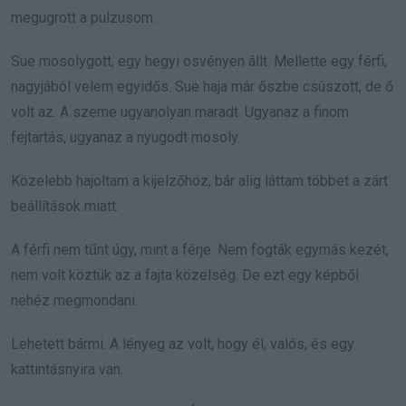
megugrott a pulzusom.
Sue mosolygott, egy hegyi ösvényen állt. Mellette egy férfi,
nagyjából velem egyidős. Sue haja már őszbe csúszott, de ő
volt az. A szeme ugyanolyan maradt. Ugyanaz a finom
fejtartás, ugyanaz a nyugodt mosoly.
Közelebb hajoltam a kijelzőhöz, bár alig láttam többet a zárt
beállítások miatt.
A férfi nem tűnt úgy, mint a férje. Nem fogták egymás kezét,
nem volt köztük az a fajta közelség. De ezt egy képből
nehéz megmondani.
Lehetett bármi. A lényeg az volt, hogy él, valós, és egy
kattintásnyira van.