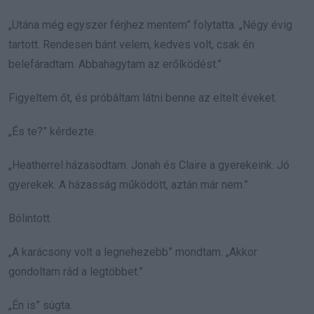
„Utána még egyszer férjhez mentem” folytatta. „Négy évig
tartott. Rendesen bánt velem, kedves volt, csak én
belefáradtam. Abbahagytam az erőlködést.”
Figyeltem őt, és próbáltam látni benne az eltelt éveket.
„És te?” kérdezte.
„Heatherrel házasodtam. Jonah és Claire a gyerekeink. Jó
gyerekek. A házasság működött, aztán már nem.”
Bólintott.
„A karácsony volt a legnehezebb” mondtam. „Akkor
gondoltam rád a legtöbbet.”
„Én is” súgta.