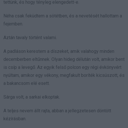
tettünk, és hogy tényleg elengedett-e.
Néha csak feküdtem a sötétben, és a nevetését hallottam a
fejemben.
Aztán tavaly történt valami.
A padláson kerestem a díszeket, amik valahogy minden
decemberben eltűnnek. Olyan hideg délután volt, amikor bent
is csíp a levegő. Az egyik felső polcon egy régi évkönyvért
nyúltam, amikor egy vékony, megfakult boríték kicsúszott, és
a bakancsom elé esett.
Sárga volt, a sarkai elkoptak.
A teljes nevem állt rajta, abban a jellegzetesen döntött
kézírásban.