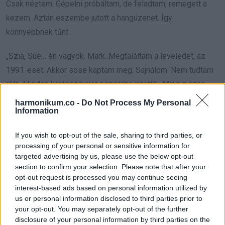
Csak néztem. Gépelni próbáltam, de feladtam, remegett a
kezem. Aztán eszembe jutott a hangüzenet. Így
könnyebbnek tűnt.
„Szia, Sue… én vagyok. Mark. Megtaláltam a leveledet, az
1991-eset. Akkor sose kaptam meg. Sajnálom. Nem tudtam
róla. Minden karácsonykor eszembe jutottál. Mindig azon
gondolkodtam, mi történt. Esküszöm, próbáltam. Írtam,
harmonikum.co -
Do Not Process My Personal
Information
hívtam a szüleidet. Nem tudtam, hogy hazudtak neked. Nem
tudtam, hogy azt hitted, én léptem le.”
If you wish to opt-out of the sale, sharing to third parties, or
processing of your personal or sensitive information for
Leállítottam a felvételt, mielőtt elcsuklott volna a hangom,
targeted advertising by us, please use the below opt-out
aztán indítottam még egyet.
section to confirm your selection. Please note that after your
opt-out request is processed you may continue seeing
interest-based ads based on personal information utilized by
„Soha nem akartam eltűnni. Én is vártam. Ha tudom, hogy te
us or personal information disclosed to third parties prior to
is ott vagy még valahol, bármeddig várok. Azt hittem… te már
your opt-out. You may separately opt-out of the further
rég továbbléptél.”
disclosure of your personal information by third parties on the