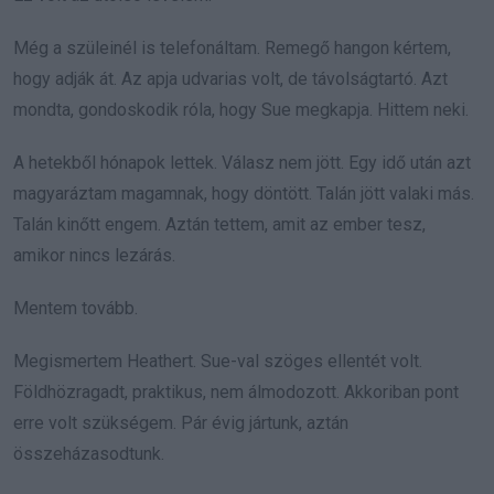
Még a szüleinél is telefonáltam. Remegő hangon kértem,
hogy adják át. Az apja udvarias volt, de távolságtartó. Azt
mondta, gondoskodik róla, hogy Sue megkapja. Hittem neki.
A hetekből hónapok lettek. Válasz nem jött. Egy idő után azt
magyaráztam magamnak, hogy döntött. Talán jött valaki más.
Talán kinőtt engem. Aztán tettem, amit az ember tesz,
amikor nincs lezárás.
Mentem tovább.
Megismertem Heathert. Sue-val szöges ellentét volt.
Földhözragadt, praktikus, nem álmodozott. Akkoriban pont
erre volt szükségem. Pár évig jártunk, aztán
összeházasodtunk.