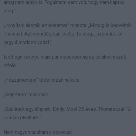
amíg nem adták át. Fogalmam sem volt, hogy nem kaptad
meg.”
„Irányítani akarták az életemet” mondta. „Mindig is kedvelték
Thomast. Azt mondták, van jövője. Te meg… szerintük túl
nagy álmodozó voltál.”
Ivott egy kortyot, majd pár másodpercig az ablakon nézett
kifelé.
„Hozzámentem” tette hozzá halkan.
„Sejtettem” mondtam.
„Született egy lányunk. Emily. Most 25 éves. Thomasszal 12
év után elváltunk.”
Nem nagyon találtam a szavakat.