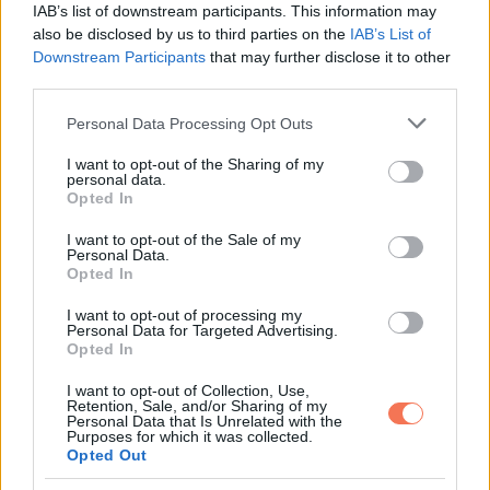
IAB’s list of downstream participants. This information may
Elküldtem mindkettőt, és csak ültem a csendben. Olyan
also be disclosed by us to third parties on the
IAB’s List of
Downstream Participants
that may further disclose it to other
csend volt, ami ráül az ember mellkasára.
third parties.
Aznap este nem válaszolt.
Please note that this website/app uses one or more Google
Personal Data Processing Opt Outs
services and may gather and store information including but
not limited to your visit or usage behaviour. You may click to
I want to opt-out of the Sharing of my
Alig aludtam.
personal data.
grant or deny consent to Google and its third-party tags to
Opted In
use your data for below specified purposes in below Google
Másnap reggel az első dolgom az volt, hogy ránézzek a
consent section.
I want to opt-out of the Sale of my
telefonomra.
Personal Data.
Opted In
Egy üzenet várt:
I want to opt-out of processing my
Personal Data for Targeted Advertising.
Opted In
„Találkoznunk kell.”
I want to opt-out of Collection, Use,
Retention, Sale, and/or Sharing of my
Ennyi. De nekem pont elég volt.
Personal Data that Is Unrelated with the
Purposes for which it was collected.
Opted Out
„Igen” írtam vissza. „Mondd meg, mikor és hol.”