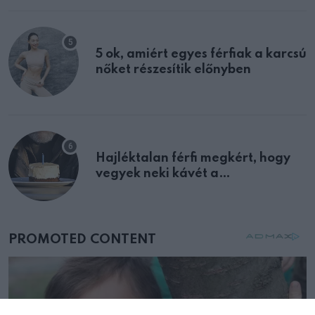
5 ok, amiért egyes férfiak a karcsú
nőket részesítik előnyben
Hajléktalan férfi megkért, hogy
vegyek neki kávét a
születésnapján – órákkal később
mellettem ült az első osztályon