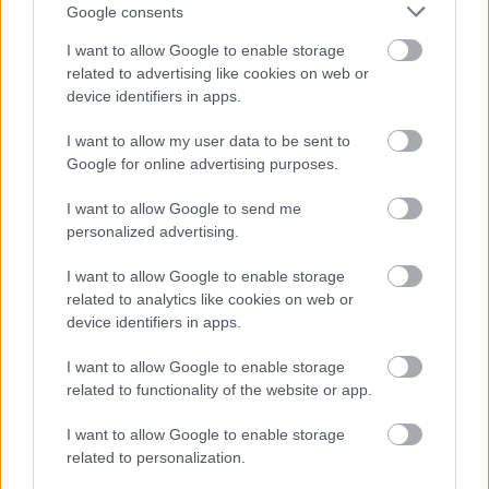
Google consents
Kicsivel kevesebb mint négy órára lakott tőlem, és
I want to allow Google to enable storage
közeledett a karácsony. Azt javasolta, találkozzunk félúton,
related to advertising like cookies on web or
egy kis kávézóban. Semleges hely, csak egy kávé és egy
device identifiers in apps.
beszélgetés.
I want to allow my user data to be sent to
Google for online advertising purposes.
Felhívtam a gyerekeimet, és mindent elmondtam. Nem
akartam, hogy azt higgyék, kísérteteket kergetek. Jonah
I want to allow Google to send me
nevetett, és azt mondta: „Apa, ez a legromantikusabb dolog,
personalized advertising.
amit valaha hallottam, menj el.”
I want to allow Google to enable storage
related to analytics like cookies on web or
Claire, aki mindig óvatosabb, csak annyit tett hozzá: „Csak
device identifiers in apps.
vigyázz, oké? Az emberek változnak.”
I want to allow Google to enable storage
related to functionality of the website or app.
„Igen” mondtam. „De lehet, most úgy változtunk, hogy végre
összeillünk.”
I want to allow Google to enable storage
related to personalization.
Szombaton elindultam. Az egész úton kalapált a szívem.