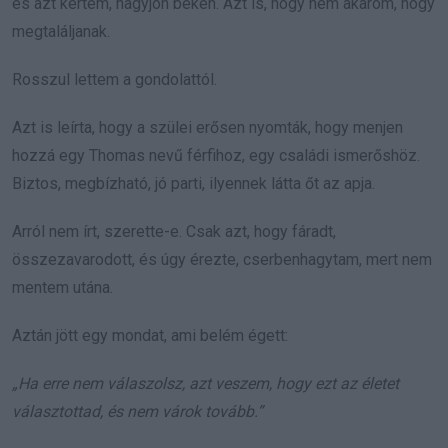
és azt kértem, hagyjon békén. Azt is, hogy nem akarom, hogy
megtaláljanak.
Rosszul lettem a gondolattól.
Azt is leírta, hogy a szülei erősen nyomták, hogy menjen
hozzá egy Thomas nevű férfihoz, egy családi ismerőshöz.
Biztos, megbízható, jó parti, ilyennek látta őt az apja.
Arról nem írt, szerette-e. Csak azt, hogy fáradt,
összezavarodott, és úgy érezte, cserbenhagytam, mert nem
mentem utána.
Aztán jött egy mondat, ami belém égett:
„Ha erre nem válaszolsz, azt veszem, hogy ezt az életet
választottad, és nem várok tovább.”