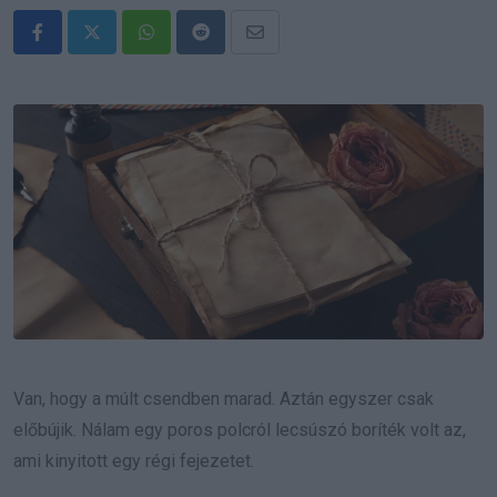
Whatsapp
Reddit
Share
via
Email
Van, hogy a múlt csendben marad. Aztán egyszer csak
előbújik. Nálam egy poros polcról lecsúszó boríték volt az,
ami kinyitott egy régi fejezetet.