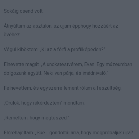
Sokáig csend volt.
Átnyúltam az asztalon, az ujjam épphogy hozzáért az
övéhez.
Végül kiböktem: „Ki az a férfi a profilképeden?”
Elnevette magát. „A unokatestvérem, Evan. Egy múzeumban
dolgozunk együtt. Neki van párja, és imádnivaló.”
Felnevettem, és egyszerre lement rólam a feszültség.
„Örülök, hogy rákérdeztem” mondtam.
„Reméltem, hogy megteszed.”
Előrehajoltam. „Sue… gondoltál arra, hogy megpróbáljuk újra?