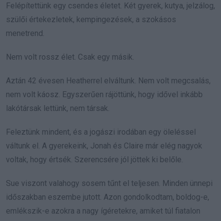
Felépítettünk egy csendes életet. Két gyerek, kutya, jelzálog,
szülői értekezletek, kempingezések, a szokásos
menetrend.
Nem volt rossz élet. Csak egy másik.
Aztán 42 évesen Heatherrel elváltunk. Nem volt megcsalás,
nem volt káosz. Egyszerűen rájöttünk, hogy idővel inkább
lakótársak lettünk, nem társak.
Feleztünk mindent, és a jogászi irodában egy öleléssel
váltunk el. A gyerekeink, Jonah és Claire már elég nagyok
voltak, hogy értsék. Szerencsére jól jöttek ki belőle.
Sue viszont valahogy sosem tűnt el teljesen. Minden ünnepi
időszakban eszembe jutott. Azon gondolkodtam, boldog-e,
emlékszik-e azokra a nagy ígéretekre, amiket túl fiatalon