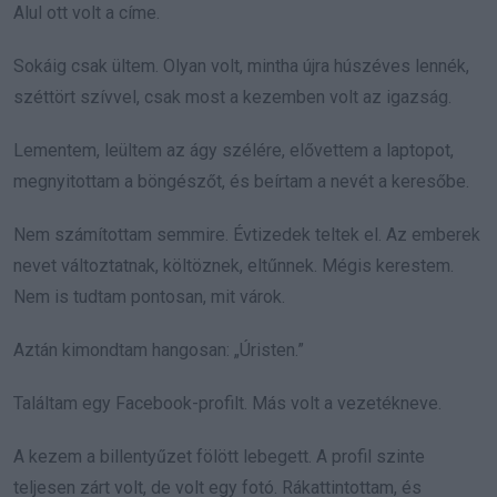
Alul ott volt a címe.
Sokáig csak ültem. Olyan volt, mintha újra húszéves lennék,
széttört szívvel, csak most a kezemben volt az igazság.
Lementem, leültem az ágy szélére, elővettem a laptopot,
megnyitottam a böngészőt, és beírtam a nevét a keresőbe.
Nem számítottam semmire. Évtizedek teltek el. Az emberek
nevet változtatnak, költöznek, eltűnnek. Mégis kerestem.
Nem is tudtam pontosan, mit várok.
Aztán kimondtam hangosan: „Úristen.”
Találtam egy Facebook-profilt. Más volt a vezetékneve.
A kezem a billentyűzet fölött lebegett. A profil szinte
teljesen zárt volt, de volt egy fotó. Rákattintottam, és