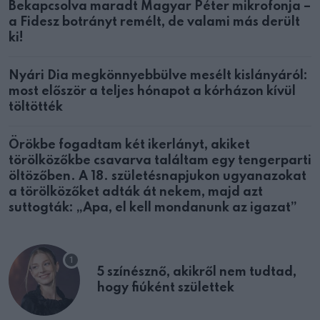
Bekapcsolva maradt Magyar Péter mikrofonja –
a Fidesz botrányt remélt, de valami más derült
ki!
Nyári Dia megkönnyebbülve mesélt kislányáról:
most először a teljes hónapot a kórházon kívül
töltötték
Örökbe fogadtam két ikerlányt, akiket
törölközőkbe csavarva találtam egy tengerparti
öltözőben. A 18. születésnapjukon ugyanazokat
a törölközőket adták át nekem, majd azt
suttogták: „Apa, el kell mondanunk az igazat”
5 színésznő, akikről nem tudtad,
hogy fiúként születtek