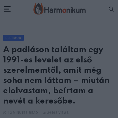
Skip
to
content
ÉLETMÓD
A padláson találtam egy
1991-es levelet az első
szerelmemtől, amit még
soha nem láttam – miután
elolvastam, beírtam a
nevét a keresőbe.
12 MINUTES READ
29562
VIEWS