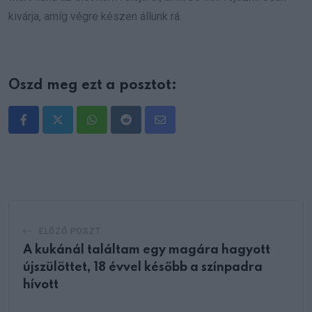
kivárja, amíg végre készen állunk rá.
Oszd meg ezt a posztot:
Whatsapp
Reddit
Share
via
Email
ELŐZŐ POSZT
A kukánál találtam egy magára hagyott
újszülöttet, 18 évvel később a színpadra
hívott