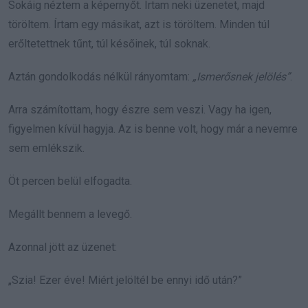
Sokáig néztem a képernyőt. Írtam neki üzenetet, majd
töröltem. Írtam egy másikat, azt is töröltem. Minden túl
erőltetettnek tűnt, túl későinek, túl soknak.
Aztán gondolkodás nélkül rányomtam:
„Ismerősnek jelölés”
.
Arra számítottam, hogy észre sem veszi. Vagy ha igen,
figyelmen kívül hagyja. Az is benne volt, hogy már a nevemre
sem emlékszik.
Öt percen belül elfogadta.
Megállt bennem a levegő.
Azonnal jött az üzenet:
„Szia! Ezer éve! Miért jelöltél be ennyi idő után?”