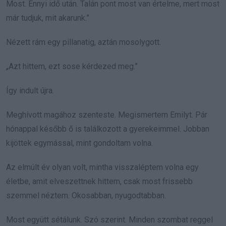
Most. Ennyi idő után. Talán pont most van értelme, mert most
már tudjuk, mit akarunk.”
Nézett rám egy pillanatig, aztán mosolygott.
„Azt hittem, ezt sose kérdezed meg.”
Így indult újra.
Meghívott magához szenteste. Megismertem Emilyt. Pár
hónappal később ő is találkozott a gyerekeimmel. Jobban
kijöttek egymással, mint gondoltam volna.
Az elmúlt év olyan volt, mintha visszaléptem volna egy
életbe, amit elveszettnek hittem, csak most frissebb
szemmel néztem. Okosabban, nyugodtabban.
Most együtt sétálunk. Szó szerint. Minden szombat reggel