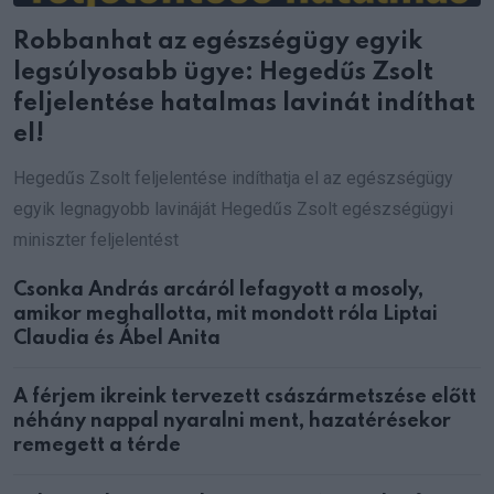
Robbanhat az egészségügy egyik
legsúlyosabb ügye: Hegedűs Zsolt
feljelentése hatalmas lavinát indíthat
el!
Hegedűs Zsolt feljelentése indíthatja el az egészségügy
egyik legnagyobb lavináját Hegedűs Zsolt egészségügyi
miniszter feljelentést
Csonka András arcáról lefagyott a mosoly,
amikor meghallotta, mit mondott róla Liptai
Claudia és Ábel Anita
A férjem ikreink tervezett császármetszése előtt
néhány nappal nyaralni ment, hazatérésekor
remegett a térde