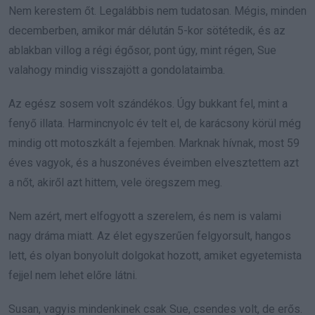
Nem kerestem őt. Legalábbis nem tudatosan. Mégis, minden
decemberben, amikor már délután 5-kor sötétedik, és az
ablakban villog a régi égősor, pont úgy, mint régen, Sue
valahogy mindig visszajött a gondolataimba.
Az egész sosem volt szándékos. Úgy bukkant fel, mint a
fenyő illata. Harmincnyolc év telt el, de karácsony körül még
mindig ott motoszkált a fejemben. Marknak hívnak, most 59
éves vagyok, és a huszonéves éveimben elvesztettem azt
a nőt, akiről azt hittem, vele öregszem meg.
Nem azért, mert elfogyott a szerelem, és nem is valami
nagy dráma miatt. Az élet egyszerűen felgyorsult, hangos
lett, és olyan bonyolult dolgokat hozott, amiket egyetemista
fejjel nem lehet előre látni.
Susan, vagyis mindenkinek csak Sue, csendes volt, de erős.