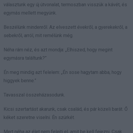
választunk egy új útvonalat, termoszban visszük a kávét, és
egymás mellett megyünk.
Beszélünk mindenről. Az elveszett évekről, a gyerekekről, a
sebekről, arról, mit remélünk még.
Néha rám néz, és azt mondja: „Elhiszed, hogy megint
egymásra találtunk?”
Én meg mindig azt felelem: „Én sose hagytam abba, hogy
higgyek benne.”
Tavasszal összeházasodunk.
Kicsi szertartást akarunk, csak család, és pár közeli barát. Ő
kéket szeretne viselni. Én szürkét.
Mert néha az élet nem felejti el, amit be kell fejezni. Csak