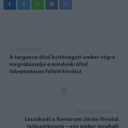
Whatsapp
Reddit
Share
via
Email
ELŐZŐ POSZT
A targonca által kettévágott ember végre
megválaszolja a mindenki által
folyamatosan feltett kérdést
KÖVETKEZŐ POSZT
Leszakadt a Komáromi Járási Hivatal
tetőszerkezete – egy ember meghalt