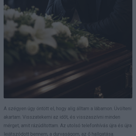
A szégyen úgy öntött el, hogy alig álltam a lábamon. Üvölteni
akartam. Visszatekerni az időt, és visszaszívni minden
mérget, amit rázúdítottam. Az utolsó telefonhívás újra és újra
lejátszódott bennem, a durvaságom, az ő hallgatása.