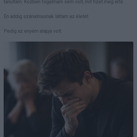
tanultam. Közben fogalmam sem volt, mit fizet meg érte.
Én addig szánalmasnak láttam az életét.
Pedig az enyém alapja volt.