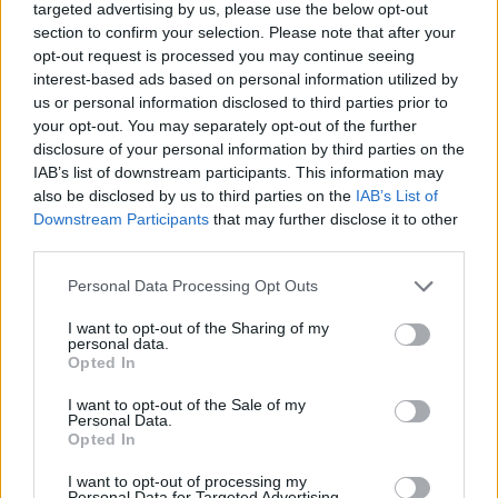
targeted advertising by us, please use the below opt-out
láthatatlanul, mégis bátorsággal. Én pedig nem néztem rá
section to confirm your selection. Please note that after your
rendesen. Soha.
opt-out request is processed you may continue seeing
interest-based ads based on personal information utilized by
us or personal information disclosed to third parties prior to
Teltek a napok, aztán a hetek, de a bűntudat nem engedett.
your opt-out. You may separately opt-out of the further
Az egyetemen mindenki az eszemet és a szorgalmamat
disclosure of your personal information by third parties on the
dicsérte, én mégis üresnek éreztem magam. Minden jó jegy,
IAB’s list of downstream participants. This information may
also be disclosed by us to third parties on the
IAB’s List of
minden siker úgy hatott, mintha valaki más kezéből vettem
Downstream Participants
that may further disclose it to other
volna el. Mert valójában el is vettem, csak akkor még nem
third parties.
tudtam.
Please note that this website/app uses one or more Google
Personal Data Processing Opt Outs
services and may gather and store information including but
Egyre gyakrabban mentem ki a sírjához. Beszéltem hozzá,
not limited to your visit or usage behaviour. You may click to
I want to opt-out of the Sharing of my
mintha hallana. Meséltem az órákról, a tanáraimról, arról,
personal data.
grant or deny consent to Google and its third-party tags to
Opted In
mivel küzdök. Elmondtam, mennyire szégyellem magam.
use your data for below specified purposes in below Google
consent section.
I want to opt-out of the Sale of my
Bocsánatot kértem, újra és újra, miközben legbelül éreztem,
Personal Data.
hogy ő ezt talán már régen megadta. Csak éppen nem
Opted In
érdemeltem ki.
I want to opt-out of processing my
Personal Data for Targeted Advertising.