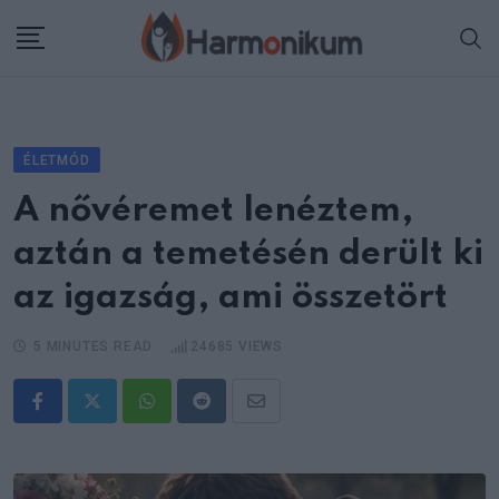
Skip
to
content
ÉLETMÓD
A nővéremet lenéztem,
aztán a temetésén derült ki
az igazság, ami összetört
5 MINUTES READ
24685
VIEWS
Whatsapp
Reddit
Share
via
Email