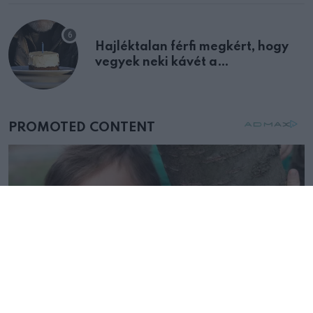
Hajléktalan férfi megkért, hogy
vegyek neki kávét a
születésnapján – órákkal később
mellettem ült az első osztályon