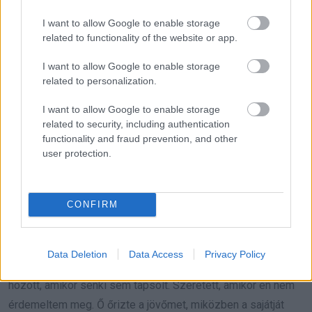
Kemény volt és kitartó.
I want to allow Google to enable storage
related to functionality of the website or app.
Nem tett feltételeket.
I want to allow Google to enable storage
related to personalization.
Most, amikor végigsétálok a campuson, viszem magammal.
Minden lépésben ott van, minden előadáson, minden
I want to allow Google to enable storage
related to security, including authentication
vizsgán. Mert ami nekem siker, az neki is járna.
functionality and fraud prevention, and other
user protection.
Már nem a nővéremet utálom.
Azt az embert utálom, aki akkor voltam, és aki nem látta
CONFIRM
meg, mit jelent ő valójában.
Nem volt műveletlen. Nem volt vesztes. Ő volt az, aki
Data Deletion
Data Access
Privacy Policy
tanított, mégpedig úgy, hogy nem is akart tanítani. Áldozatot
hozott, amikor senki sem tapsolt. Szeretett, amikor én nem
érdemeltem meg. Ő őrizte a jövőmet, miközben a sajátját