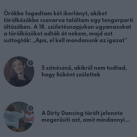
Örökbe fogadtam két ikerlányt, akiket
törölközőkbe csavarva találtam egy tengerparti
öltözőben. A 18. születésnapjukon ugyanazokat
a törölközőket adták át nekem, majd azt
suttogták: „Apa, el kell mondanunk az igazat”
5 színésznő, akikről nem tudtad,
hogy fiúként születtek
A Dirty Dancing törölt jelenete
megerősíti azt, amit mindannyian
sejtettünk