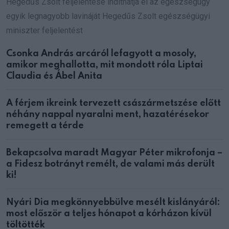
Hegedűs Zsolt feljelentése indíthatja el az egészségügy
egyik legnagyobb lavináját Hegedűs Zsolt egészségügyi
miniszter feljelentést
Csonka András arcáról lefagyott a mosoly,
amikor meghallotta, mit mondott róla Liptai
Claudia és Ábel Anita
A férjem ikreink tervezett császármetszése előtt
néhány nappal nyaralni ment, hazatérésekor
remegett a térde
Bekapcsolva maradt Magyar Péter mikrofonja –
a Fidesz botrányt remélt, de valami más derült
ki!
Nyári Dia megkönnyebbülve mesélt kislányáról:
most először a teljes hónapot a kórházon kívül
töltötték