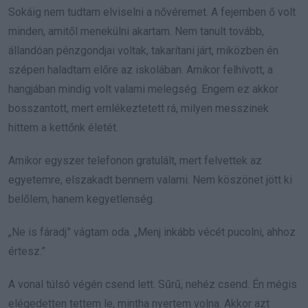
Sokáig nem tudtam elviselni a nővéremet. A fejemben ő volt
minden, amitől menekülni akartam. Nem tanult tovább,
állandóan pénzgondjai voltak, takarítani járt, miközben én
szépen haladtam előre az iskolában. Amikor felhívott, a
hangjában mindig volt valami melegség. Engem ez akkor
bosszantott, mert emlékeztetett rá, milyen messzinek
hittem a kettőnk életét.
Amikor egyszer telefonon gratulált, mert felvettek az
egyetemre, elszakadt bennem valami. Nem köszönet jött ki
belőlem, hanem kegyetlenség.
„Ne is fáradj” vágtam oda. „Menj inkább vécét pucolni, ahhoz
értesz.”
A vonal túlsó végén csend lett. Sűrű, nehéz csend. Én mégis
elégedetten tettem le, mintha nyertem volna. Akkor azt