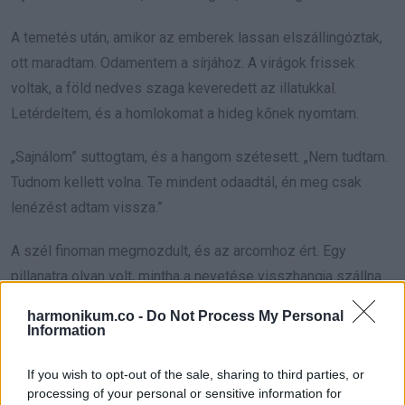
A temetés után, amikor az emberek lassan elszállingóztak,
ott maradtam. Odamentem a sírjához. A virágok frissek
voltak, a föld nedves szaga keveredett az illatukkal.
Letérdeltem, és a homlokomat a hideg kőnek nyomtam.
„Sajnálom” suttogtam, és a hangom szétesett. „Nem tudtam.
Tudnom kellett volna. Te mindent odaadtál, én meg csak
lenézést adtam vissza.”
A szél finoman megmozdult, és az arcomhoz ért. Egy
pillanatra olyan volt, mintha a nevetése visszhangja szállna
felém, ugyanaz, amit régen egyszerűnek és butácskának
harmonikum.co -
Do Not Process My Personal
bélyegeztem. Akkor már tisztának hallottam, és valahogy
Information
fájt, hogy ezt csak most értem.
If you wish to opt-out of the sale, sharing to third parties, or
processing of your personal or sensitive information for
Akkor esett le igazán, milyen életet élt. Csendben, szinte