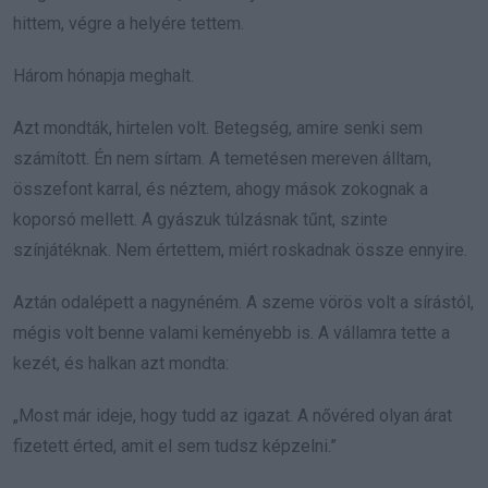
hittem, végre a helyére tettem.
Három hónapja meghalt.
Azt mondták, hirtelen volt. Betegség, amire senki sem
számított. Én nem sírtam. A temetésen mereven álltam,
összefont karral, és néztem, ahogy mások zokognak a
koporsó mellett. A gyászuk túlzásnak tűnt, szinte
színjátéknak. Nem értettem, miért roskadnak össze ennyire.
Aztán odalépett a nagynéném. A szeme vörös volt a sírástól,
mégis volt benne valami keményebb is. A vállamra tette a
kezét, és halkan azt mondta:
„Most már ideje, hogy tudd az igazat. A nővéred olyan árat
fizetett érted, amit el sem tudsz képzelni.”