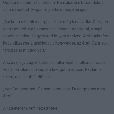
Összeráncoltam a homlokom. Nem akartam beszédeket,
sem szépítést. Mégis folytatta, remegő hangon.
„Amikor a szüleitek meghaltak, te még kicsi voltál. Ő éppen
csak betöltötte a tizennyolcat. Feladta az iskolát, a saját
terveit, mindent, hogy neked legyen esélyed. Azért takarított,
hogy kifizesse a tandíjadat, a könyveidet, az ételt. Az a sok
tartozás is miattad volt.”
A szavai úgy vágtak belém, mintha valaki mellkason szúrt
volna. Hirtelen nem kaptam levegőt rendesen. Ráztam a
fejem, mintha attól eltűnne.
„Nem” motyogtam. „Ez nem lehet igaz. Én dolgoztam meg
érte.”
A nagynéném nem nézett félre.