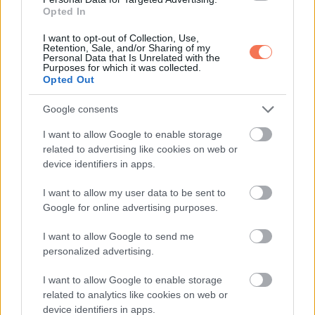
Opted In
Egy este a nagynéném egy megviselt borítékot nyomott a
kezembe.
I want to opt-out of Collection, Use,
Retention, Sale, and/or Sharing of my
Personal Data that Is Unrelated with the
Purposes for which it was collected.
„Neked szánta” mondta halkan.
Opted Out
Egy levél volt benne, a nővérem egyenetlen kézírásával.
Google consents
I want to allow Google to enable storage
„Öcsém,
related to advertising like cookies on web or
Tudom, hogy nem sokra tartasz. Nem baj. Azt szeretném,
device identifiers in apps.
hogy sikerüljön, amiről álmodsz. Azért dolgozom ennyit,
I want to allow my user data to be sent to
mert hiszek benned. Ne pazarold el az esélyed. Élj rendesen,
Google for online advertising purposes.
helyettem is.”
I want to allow Google to send me
Újra elolvastam. Aztán még egyszer. A papír elázott a
personalized advertising.
könnyeimtől. Tudta, hogy lenézem. Érezte. Mégis szeretett.
I want to allow Google to enable storage
related to analytics like cookies on web or
Nem gyenge szeretet volt.
device identifiers in apps.