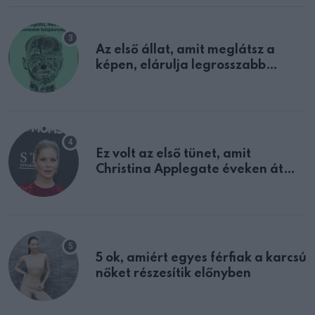
Az első állat, amit meglátsz a
képen, elárulja legrosszabb
tulajdonságodat
Ez volt az első tünet, amit
Christina Applegate éveken át
félreértett, pedig a szklerózis
multiplex egyértelmű jele volt
5 ok, amiért egyes férfiak a karcsú
nőket részesítik előnyben