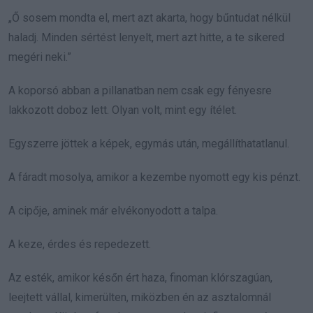
„Ő sosem mondta el, mert azt akarta, hogy bűntudat nélkül
haladj. Minden sértést lenyelt, mert azt hitte, a te sikered
megéri neki.”
A koporsó abban a pillanatban nem csak egy fényesre
lakkozott doboz lett. Olyan volt, mint egy ítélet.
Egyszerre jöttek a képek, egymás után, megállíthatatlanul.
A fáradt mosolya, amikor a kezembe nyomott egy kis pénzt.
A cipője, aminek már elvékonyodott a talpa.
A keze, érdes és repedezett.
Az esték, amikor későn ért haza, finoman klórszagúan,
leejtett vállal, kimerülten, miközben én az asztalomnál