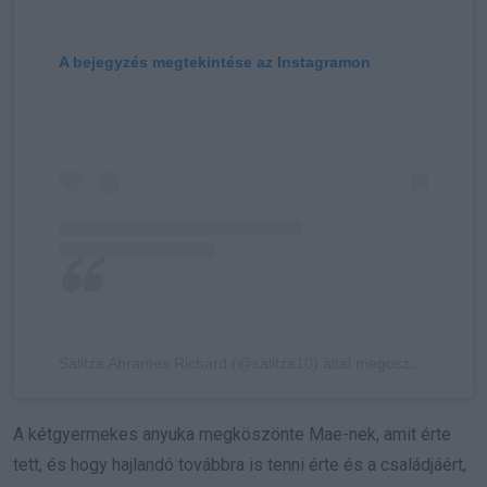
A bejegyzés megtekintése az Instagramon
Salitza Abrantes Richard (@salitza10) által megosztott bejegyzés
A kétgyermekes anyuka megköszönte Mae-nek, amit érte
tett, és hogy hajlandó továbbra is tenni érte és a családjáért,