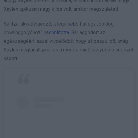
ahogy Xaylen belefért a ruháiba, ellentmondott annak, hogy
Xaylen tipikusan négy kilós volt, amikor megszületett.
Salitza, aki atlétaedző, a legkisebb fiát egy „boldog
bowlinggolyóhoz”
hasonlította
. Bár aggódott az
egészségéért, azzal viccelődött, hogy a hosszú idő, amíg
Xaylen megtanult járni, és a mérete miatt nagyobb bicepszet
kapott!