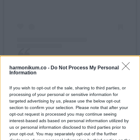
harmonikum.co -
Do Not Process My Personal
Information
Salitza Abrantes Richard (@salitza10) által megosztott bejegyzés
If you wish to opt-out of the sale, sharing to third parties, or
processing of your personal or sensitive information for
Judah tíz hónapos korában kezdett el járni, míg öccsének 18
targeted advertising by us, please use the below opt-out
hónapos korában sikerült ugyanez a mutatvány. Salitza nem
section to confirm your selection. Please note that after your
opt-out request is processed you may continue seeing
örült annak, hogy a fiával el kellett menni, amikor még nem
interest-based ads based on personal information utilized by
tudott járni, mert cipelnie kellett, amit nem tudott sokáig
us or personal information disclosed to third parties prior to
csinálni, mert ez már túl sok volt neki.
your opt-out. You may separately opt-out of the further