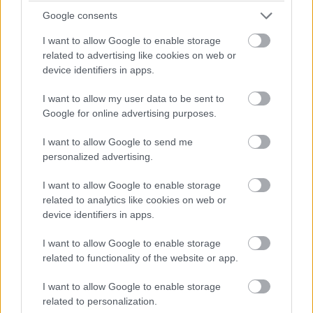
Google consents
I want to allow Google to enable storage
A bejegyzés megtekintése az Instagramon
related to advertising like cookies on web or
device identifiers in apps.
I want to allow my user data to be sent to
Google for online advertising purposes.
I want to allow Google to send me
personalized advertising.
I want to allow Google to enable storage
related to analytics like cookies on web or
device identifiers in apps.
Salitza Abrantes Richard (@salitza10) által megosztott bejegyzés
I want to allow Google to enable storage
related to functionality of the website or app.
Megosztotta, hogy sokat és bármit megeszik, mert nem
I want to allow Google to enable storage
related to personalization.
válogatós. Bármit megevett, amit a bátyja nem evett meg,