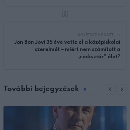
KÖVETKEZŐ POSZT
Jon Bon Jovi 35 éve vette el a középiskolai
szerelmét – miért nem számított a
„rocksztár” élet?
További bejegyzések