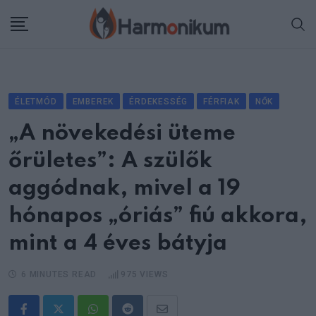
Skip
to
content
ÉLETMÓD
EMBEREK
ÉRDEKESSÉG
FÉRFIAK
NŐK
„A növekedési üteme
őrületes”: A szülők
aggódnak, mivel a 19
hónapos „óriás” fiú akkora,
mint a 4 éves bátyja
6 MINUTES READ
975
VIEWS