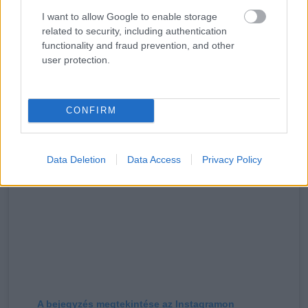
mégis többet akart. A barátaik és más emberek
I want to allow Google to enable storage
megdöbbentek azon, hogy Xaylen milyen nagy, hiszen Judah
related to security, including authentication
functionality and fraud prevention, and other
milyen kicsi volt ebben a korban.
user protection.
CONFIRM
Data Deletion
Data Access
Privacy Policy
A bejegyzés megtekintése az Instagramon