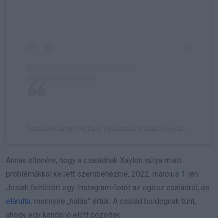
Salitza Abrantes Richard (@salitza10) által megosztott bejegyzés
Annak ellenére, hogy a családnak Xaylen súlya miatt
problémákkal kellett szembenéznie, 2022. március 1-jén
Josiah feltöltött egy Instagram-fotót az egész családról, és
elárulta
, mennyire „hálás” értük. A család boldognak tűnt,
ahogy egy kandalló előtt pózoltak.