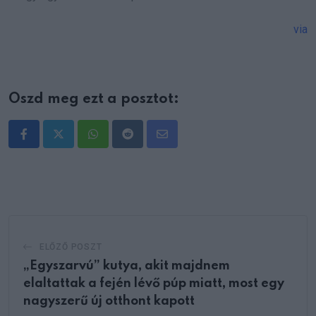
via
Oszd meg ezt a posztot:
Whatsapp
Reddit
Share
via
Email
ELŐZŐ POSZT
„Egyszarvú” kutya, akit majdnem
elaltattak a fején lévő púp miatt, most egy
nagyszerű új otthont kapott