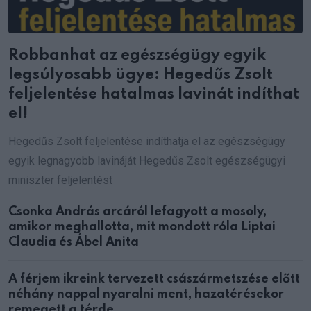
Robbanhat az egészségügy egyik
legsúlyosabb ügye: Hegedűs Zsolt
feljelentése hatalmas lavinát indíthat
el!
Hegedűs Zsolt feljelentése indíthatja el az egészségügy
egyik legnagyobb lavináját Hegedűs Zsolt egészségügyi
miniszter feljelentést
Csonka András arcáról lefagyott a mosoly,
amikor meghallotta, mit mondott róla Liptai
Claudia és Ábel Anita
A férjem ikreink tervezett császármetszése előtt
néhány nappal nyaralni ment, hazatérésekor
remegett a térde