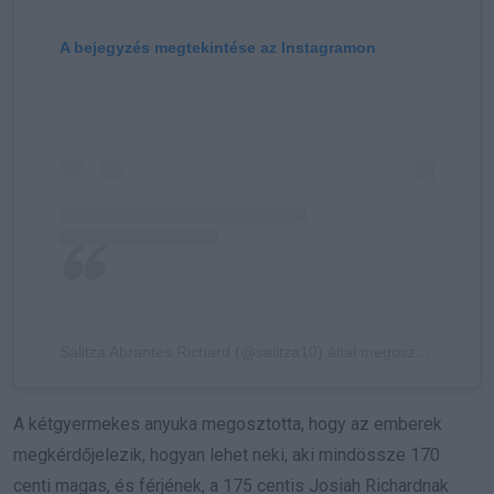
A bejegyzés megtekintése az Instagramon
Salitza Abrantes Richard (@salitza10) által megosztott bejegyzés
A kétgyermekes anyuka megosztotta, hogy az emberek
megkérdőjelezik, hogyan lehet neki, aki mindössze 170
centi magas, és férjének, a 175 centis Josiah Richardnak