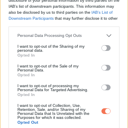
disclosure of your personal information by third parties on the
IAB’s list of downstream participants. This information may
Xaylen’ egyik napról a másikra tanult meg járni. Csak néhány
also be disclosed by us to third parties on the
IAB’s List of
lépést kezdett el tenni, és néhány nap múlva már futott is.
Downstream Participants
that may further disclose it to other
Az emberek azt hitték, hogy a fiú idősebb, mint amilyen, mert
third parties.
olyan nehéz volt, hiszen 14 kilót nyomott, míg az idősebb
Please note that this website/app uses one or more Google
Personal Data Processing Opt Outs
testvére csak egy kilóval volt nehezebb!
services and may gather and store information including but
not limited to your visit or usage behaviour. You may click to
I want to opt-out of the Sharing of my
personal data.
grant or deny consent to Google and its third-party tags to
Opted In
use your data for below specified purposes in below Google
consent section.
I want to opt-out of the Sale of my
Personal Data.
Opted In
I want to opt-out of processing my
Personal Data for Targeted Advertising.
Opted In
I want to opt-out of Collection, Use,
Retention, Sale, and/or Sharing of my
Personal Data that Is Unrelated with the
Purposes for which it was collected.
Opted Out