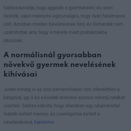
Salitza bevallja, hogy aggódik a gyermekéért, és azon
tűnődik, vajon mennyire egészséges, hogy ilyen hatalmasra
nőtt. Azonban minden tökéletesnek tűnt, és Richardék nem
számítottak arra, hogy a mérete miatt problémákba
ütköznek.
A normálisnál gyorsabban
növekvő gyermek nevelésének
kihívásai
Judah mindig is az alsó percentilisben volt, ellentétben a
bátyjával, így ő és a kisebb testvére azonos méretű ruhákat
viseltek. Salitza elárulta, hogy állandóan egy ruhamérettel
feljebb kellett mennie, és cserélgetnie kellett a
ruhadarabokat,
kijelentve
: