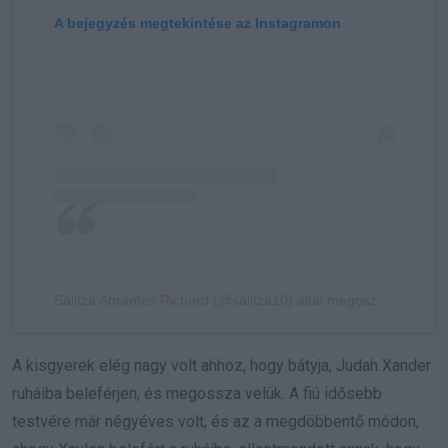
A bejegyzés megtekintése az Instagramon
Salitza Abrantes Richard (@salitza10) által megosztott bejegyzés
A kisgyerek elég nagy volt ahhoz, hogy bátyja, Judah Xander
ruháiba beleférjen, és megossza velük. A fiú idősebb
testvére már négyéves volt, és az a megdöbbentő módon,