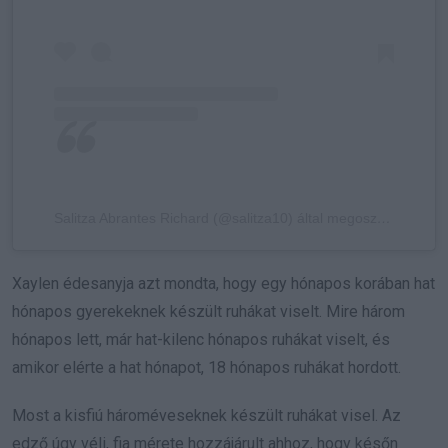
Salitza Abrantes Richard (@salitza10) által megosztott bejegyzés
Xaylen édesanyja azt mondta, hogy egy hónapos korában hat
hónapos gyerekeknek készült ruhákat viselt. Mire három
hónapos lett, már hat-kilenc hónapos ruhákat viselt, és
amikor elérte a hat hónapot, 18 hónapos ruhákat hordott.
Most a kisfiú hároméveseknek készült ruhákat visel. Az
edző úgy véli, fia mérete hozzájárult ahhoz, hogy későn