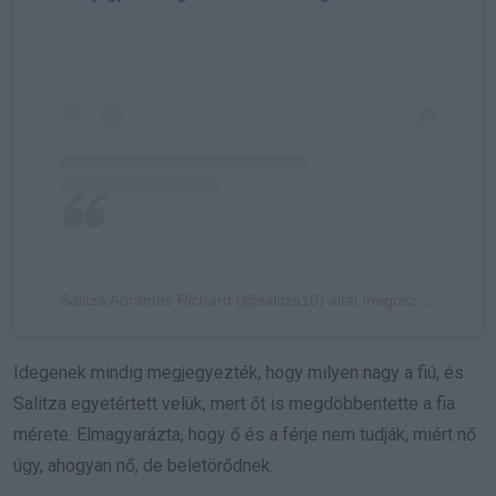
Salitza Abrantes Richard (@salitza10) által megosztott bejegyzés
Idegenek mindig megjegyezték, hogy milyen nagy a fiú, és
Salitza egyetértett velük, mert őt is megdöbbentette a fia
mérete. Elmagyarázta, hogy ő és a férje nem tudják, miért nő
úgy, ahogyan nő, de beletörődnek.