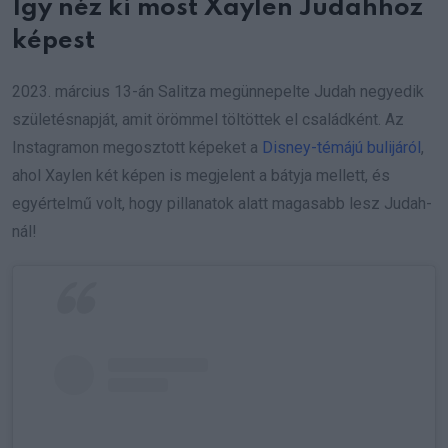
Így néz ki most Xaylen Judahhoz
képest
2023. március 13-án Salitza megünnepelte Judah negyedik
születésnapját, amit örömmel töltöttek el családként. Az
Instagramon megosztott képeket a
Disney-témájú bulijáról
,
ahol Xaylen két képen is megjelent a bátyja mellett, és
egyértelmű volt, hogy pillanatok alatt magasabb lesz Judah-
nál!