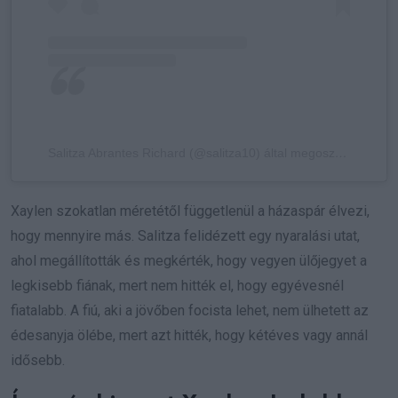
Salitza Abrantes Richard (@salitza10) által megosztott bejegyzés
Xaylen szokatlan méretétől függetlenül a házaspár élvezi,
hogy mennyire más. Salitza felidézett egy nyaralási utat,
ahol megállították és megkérték, hogy vegyen ülőjegyet a
legkisebb fiának, mert nem hitték el, hogy egyévesnél
fiatalabb. A fiú, aki a jövőben focista lehet, nem ülhetett az
édesanyja ölébe, mert azt hitték, hogy kétéves vagy annál
idősebb.