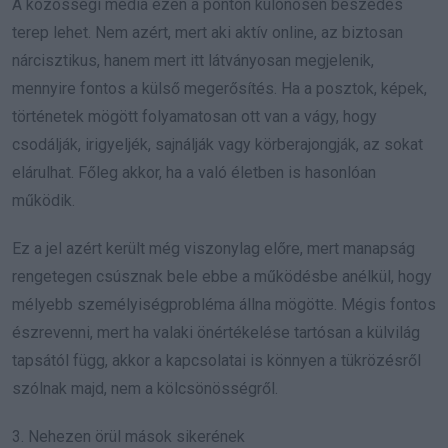
A közösségi média ezen a ponton különösen beszédes
terep lehet. Nem azért, mert aki aktív online, az biztosan
nárcisztikus, hanem mert itt látványosan megjelenik,
mennyire fontos a külső megerősítés. Ha a posztok, képek,
történetek mögött folyamatosan ott van a vágy, hogy
csodálják, irigyeljék, sajnálják vagy körberajongják, az sokat
elárulhat. Főleg akkor, ha a való életben is hasonlóan
működik.
Ez a jel azért került még viszonylag előre, mert manapság
rengetegen csúsznak bele ebbe a működésbe anélkül, hogy
mélyebb személyiségprobléma állna mögötte. Mégis fontos
észrevenni, mert ha valaki önértékelése tartósan a külvilág
tapsától függ, akkor a kapcsolatai is könnyen a tükrözésről
szólnak majd, nem a kölcsönösségről.
3. Nehezen örül mások sikerének