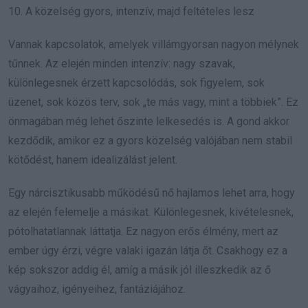
10. A közelség gyors, intenzív, majd feltételes lesz
Vannak kapcsolatok, amelyek villámgyorsan nagyon mélynek
tűnnek. Az elején minden intenzív: nagy szavak,
különlegesnek érzett kapcsolódás, sok figyelem, sok
üzenet, sok közös terv, sok „te más vagy, mint a többiek”. Ez
önmagában még lehet őszinte lelkesedés is. A gond akkor
kezdődik, amikor ez a gyors közelség valójában nem stabil
kötődést, hanem idealizálást jelent.
Egy nárcisztikusabb működésű nő hajlamos lehet arra, hogy
az elején felemelje a másikat. Különlegesnek, kivételesnek,
pótolhatatlannak láttatja. Ez nagyon erős élmény, mert az
ember úgy érzi, végre valaki igazán látja őt. Csakhogy ez a
kép sokszor addig él, amíg a másik jól illeszkedik az ő
vágyaihoz, igényeihez, fantáziájához.