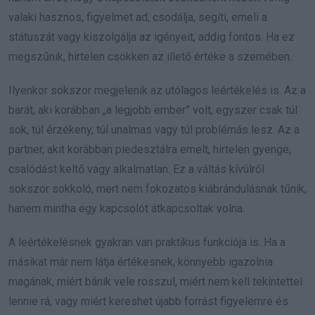
valaki hasznos, figyelmet ad, csodálja, segíti, emeli a
státuszát vagy kiszolgálja az igényeit, addig fontos. Ha ez
megszűnik, hirtelen csökken az illető értéke a szemében.
Ilyenkor sokszor megjelenik az utólagos leértékelés is. Az a
barát, aki korábban „a legjobb ember” volt, egyszer csak túl
sok, túl érzékeny, túl unalmas vagy túl problémás lesz. Az a
partner, akit korábban piedesztálra emelt, hirtelen gyenge,
csalódást keltő vagy alkalmatlan. Ez a váltás kívülről
sokszor sokkoló, mert nem fokozatos kiábrándulásnak tűnik,
hanem mintha egy kapcsolót átkapcsoltak volna.
A leértékelésnek gyakran van praktikus funkciója is. Ha a
másikat már nem látja értékesnek, könnyebb igazolnia
magának, miért bánik vele rosszul, miért nem kell tekintettel
lennie rá, vagy miért kereshet újabb forrást figyelemre és