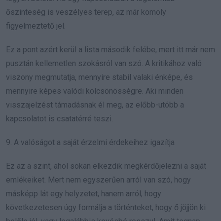
őszinteség is veszélyes terep, az már komoly
figyelmeztető jel.
Ez a pont azért kerül a lista második felébe, mert itt már nem
pusztán kellemetlen szokásról van szó. A kritikához való
viszony megmutatja, mennyire stabil valaki énképe, és
mennyire képes valódi kölcsönösségre. Aki minden
visszajelzést támadásnak él meg, az előbb-utóbb a
kapcsolatot is csatatérré teszi.
9. A valóságot a saját érzelmi érdekeihez igazítja
Ez az a szint, ahol sokan elkezdik megkérdőjelezni a saját
emlékeiket. Mert nem egyszerűen arról van szó, hogy
másképp lát egy helyzetet, hanem arról, hogy
következetesen úgy formálja a történteket, hogy ő jöjjön ki