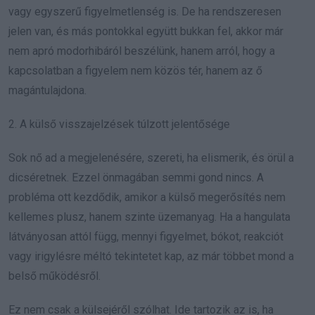
vagy egyszerű figyelmetlenség is. De ha rendszeresen
jelen van, és más pontokkal együtt bukkan fel, akkor már
nem apró modorhibáról beszélünk, hanem arról, hogy a
kapcsolatban a figyelem nem közös tér, hanem az ő
magántulajdona.
2. A külső visszajelzések túlzott jelentősége
Sok nő ad a megjelenésére, szereti, ha elismerik, és örül a
dicséretnek. Ezzel önmagában semmi gond nincs. A
probléma ott kezdődik, amikor a külső megerősítés nem
kellemes plusz, hanem szinte üzemanyag. Ha a hangulata
látványosan attól függ, mennyi figyelmet, bókot, reakciót
vagy irigylésre méltó tekintetet kap, az már többet mond a
belső működésről.
Ez nem csak a külsejéről szólhat. Ide tartozik az is, ha