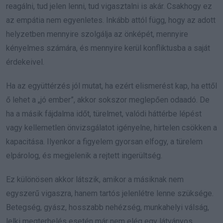
reagálni, tud jelen lenni, tud vigasztalni is akár. Csakhogy ez
az empátia nem egyenletes. Inkább attól függ, hogy az adott
helyzetben mennyire szolgálja az önképét, mennyire
kényelmes számára, és mennyire kerül konfliktusba a saját
érdekeivel.
Ha az együttérzés jól mutat, ha ezért elismerést kap, ha ettől
ő lehet a „jó ember”, akkor sokszor meglepően odaadó. De
ha a másik fájdalma időt, türelmet, valódi háttérbe lépést
vagy kellemetlen önvizsgálatot igényelne, hirtelen csökken a
kapacitása. Ilyenkor a figyelem gyorsan elfogy, a türelem
elpárolog, és megjelenik a rejtett ingerültség.
Ez különösen akkor látszik, amikor a másiknak nem
egyszerű vigaszra, hanem tartós jelenlétre lenne szüksége.
Betegség, gyász, hosszabb nehézség, munkahelyi válság,
lelki megterhelés esetén már nem elég egy látványos