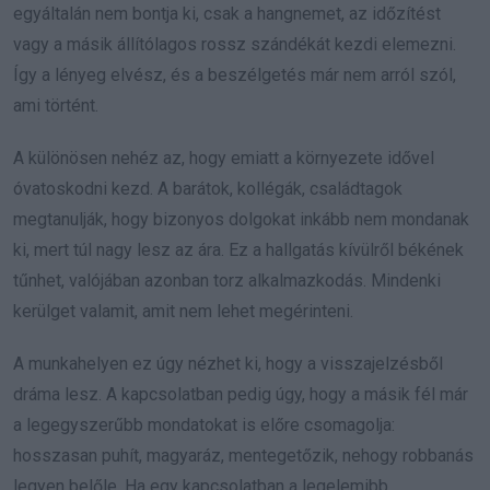
egyáltalán nem bontja ki, csak a hangnemet, az időzítést
vagy a másik állítólagos rossz szándékát kezdi elemezni.
Így a lényeg elvész, és a beszélgetés már nem arról szól,
ami történt.
A különösen nehéz az, hogy emiatt a környezete idővel
óvatoskodni kezd. A barátok, kollégák, családtagok
megtanulják, hogy bizonyos dolgokat inkább nem mondanak
ki, mert túl nagy lesz az ára. Ez a hallgatás kívülről békének
tűnhet, valójában azonban torz alkalmazkodás. Mindenki
kerülget valamit, amit nem lehet megérinteni.
A munkahelyen ez úgy nézhet ki, hogy a visszajelzésből
dráma lesz. A kapcsolatban pedig úgy, hogy a másik fél már
a legegyszerűbb mondatokat is előre csomagolja:
hosszasan puhít, magyaráz, mentegetőzik, nehogy robbanás
legyen belőle. Ha egy kapcsolatban a legelemibb