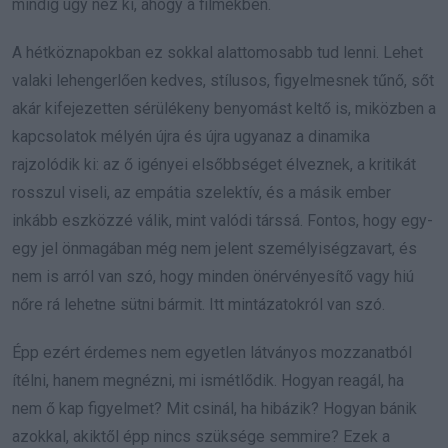
mindig úgy néz ki, ahogy a filmekben.
A hétköznapokban ez sokkal alattomosabb tud lenni. Lehet
valaki lehengerlően kedves, stílusos, figyelmesnek tűnő, sőt
akár kifejezetten sérülékeny benyomást keltő is, miközben a
kapcsolatok mélyén újra és újra ugyanaz a dinamika
rajzolódik ki: az ő igényei elsőbbséget élveznek, a kritikát
rosszul viseli, az empátia szelektív, és a másik ember
inkább eszközzé válik, mint valódi társsá. Fontos, hogy egy-
egy jel önmagában még nem jelent személyiségzavart, és
nem is arról van szó, hogy minden önérvényesítő vagy hiú
nőre rá lehetne sütni bármit. Itt mintázatokról van szó.
Épp ezért érdemes nem egyetlen látványos mozzanatból
ítélni, hanem megnézni, mi ismétlődik. Hogyan reagál, ha
nem ő kap figyelmet? Mit csinál, ha hibázik? Hogyan bánik
azokkal, akiktől épp nincs szüksége semmire? Ezek a