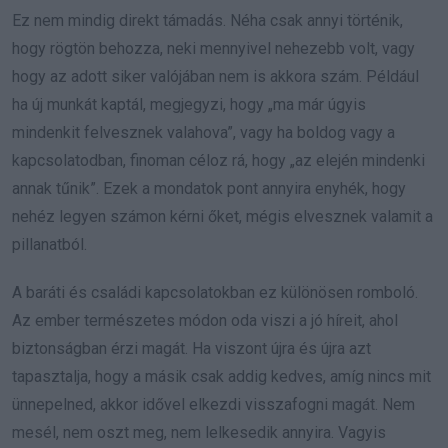
Ez nem mindig direkt támadás. Néha csak annyi történik,
hogy rögtön behozza, neki mennyivel nehezebb volt, vagy
hogy az adott siker valójában nem is akkora szám. Például
ha új munkát kaptál, megjegyzi, hogy „ma már úgyis
mindenkit felvesznek valahova”, vagy ha boldog vagy a
kapcsolatodban, finoman céloz rá, hogy „az elején mindenki
annak tűnik”. Ezek a mondatok pont annyira enyhék, hogy
nehéz legyen számon kérni őket, mégis elvesznek valamit a
pillanatból.
A baráti és családi kapcsolatokban ez különösen romboló.
Az ember természetes módon oda viszi a jó híreit, ahol
biztonságban érzi magát. Ha viszont újra és újra azt
tapasztalja, hogy a másik csak addig kedves, amíg nincs mit
ünnepelned, akkor idővel elkezdi visszafogni magát. Nem
mesél, nem oszt meg, nem lelkesedik annyira. Vagyis