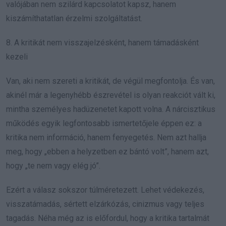
valójában nem szilárd kapcsolatot kapsz, hanem
kiszámíthatatlan érzelmi szolgáltatást.
8. A kritikát nem visszajelzésként, hanem támadásként
kezeli
Van, aki nem szereti a kritikát, de végül megfontolja. És van,
akinél már a legenyhébb észrevétel is olyan reakciót vált ki,
mintha személyes hadüzenetet kapott volna. A nárcisztikus
működés egyik legfontosabb ismertetőjele éppen ez: a
kritika nem információ, hanem fenyegetés. Nem azt hallja
meg, hogy „ebben a helyzetben ez bántó volt”, hanem azt,
hogy „te nem vagy elég jó”.
Ezért a válasz sokszor túlméretezett. Lehet védekezés,
visszatámadás, sértett elzárkózás, cinizmus vagy teljes
tagadás. Néha még az is előfordul, hogy a kritika tartalmát