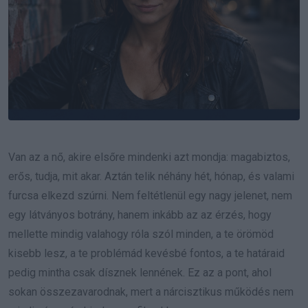
Van az a nő, akire elsőre mindenki azt mondja: magabiztos,
erős, tudja, mit akar. Aztán telik néhány hét, hónap, és valami
furcsa elkezd szúrni. Nem feltétlenül egy nagy jelenet, nem
egy látványos botrány, hanem inkább az az érzés, hogy
mellette mindig valahogy róla szól minden, a te örömöd
kisebb lesz, a te problémád kevésbé fontos, a te határaid
pedig mintha csak dísznek lennének. Ez az a pont, ahol
sokan összezavarodnak, mert a nárcisztikus működés nem