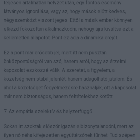
teljesen ártalmatlan helyzet után, egy fontos esemény
látványos ignorálása, vagy az, hogy mások előtt kedves,
négyszemközt viszont jeges. Ettől a másik ember könnyen
elkezd fokozottan alkalmazkodni, nehogy újra kiváltsa ezt a
kellemetlen állapotot. Pont ez adja a dinamika erejét.
Ez a pont már erősebb jel, mert itt nem pusztán
önközpontúságról van szó, hanem arról, hogy az érzelmi
kapcsolat eszközzé válik. A szeretet, a figyelem, a
közelség nem stabil jelenlét, hanem adagolható jutalom. És
ahol a közelséget fegyelmezésre használják, ott a kapcsolat
már nem biztonságos, hanem feltételekhez kötött.
7. Az empátia szelektív és helyzetfüggő
Sokan itt szoktak először igazán elbizonytalanodni, mert az
ilyen nő néha kifejezetten együttérzőnek tűnhet. Tud szépen