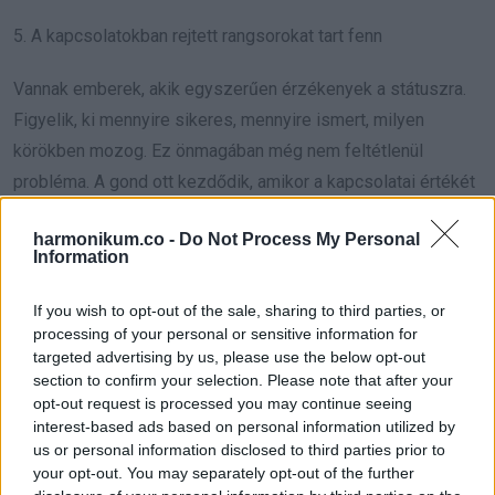
5. A kapcsolatokban rejtett rangsorokat tart fenn
Vannak emberek, akik egyszerűen érzékenyek a státuszra.
Figyelik, ki mennyire sikeres, mennyire ismert, milyen
körökben mozog. Ez önmagában még nem feltétlenül
probléma. A gond ott kezdődik, amikor a kapcsolatai értékét
is ezen a láthatatlan ranglistán méri. Kivel érdemes
harmonikum.co -
Do Not Process My Personal
kedvesnek lenni, kit kell látványosan támogatni, ki hasznos,
Information
ki csak háttérszereplő.
If you wish to opt-out of the sale, sharing to third parties, or
Egy ilyen nő sokszor meglepően gyorsan vált stílust attól
processing of your personal or sensitive information for
targeted advertising by us, please use the below opt-out
függően, kivel beszél. Felfelé bájos, lefelé lekezelő lehet.
section to confirm your selection. Please note that after your
Az a pincér, kolléga, rokon vagy régi barátnő, akitől épp nem
opt-out request is processed you may continue seeing
remél semmit, hirtelen sokkal kevesebb türelmet kap. Ezzel
interest-based ads based on personal information utilized by
us or personal information disclosed to third parties prior to
szemben egy befolyásos, népszerű vagy „jól mutató”
your opt-out. You may separately opt-out of the further
emberrel feltűnően simulékony és figyelmes. Ez a kontraszt