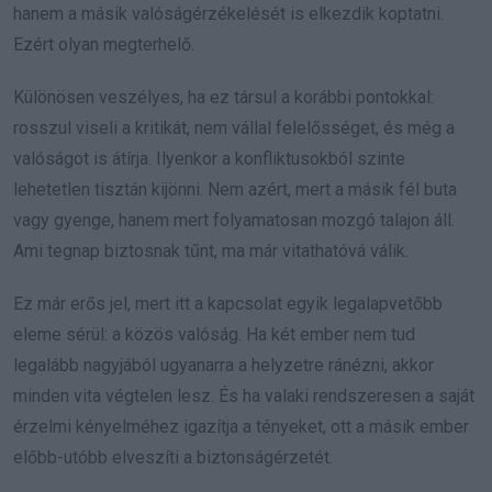
hanem a másik valóságérzékelését is elkezdik koptatni.
Ezért olyan megterhelő.
Különösen veszélyes, ha ez társul a korábbi pontokkal:
rosszul viseli a kritikát, nem vállal felelősséget, és még a
valóságot is átírja. Ilyenkor a konfliktusokból szinte
lehetetlen tisztán kijönni. Nem azért, mert a másik fél buta
vagy gyenge, hanem mert folyamatosan mozgó talajon áll.
Ami tegnap biztosnak tűnt, ma már vitathatóvá válik.
Ez már erős jel, mert itt a kapcsolat egyik legalapvetőbb
eleme sérül: a közös valóság. Ha két ember nem tud
legalább nagyjából ugyanarra a helyzetre ránézni, akkor
minden vita végtelen lesz. És ha valaki rendszeresen a saját
érzelmi kényelméhez igazítja a tényeket, ott a másik ember
előbb-utóbb elveszíti a biztonságérzetét.