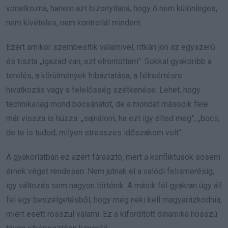
vonatkozna, hanem azt bizonyítaná, hogy ő nem különleges,
nem kivételes, nem kontrollál mindent.
Ezért amikor szembesítik valamivel, ritkán jön az egyszerű
és tiszta „igazad van, ezt elrontottam”. Sokkal gyakoribb a
terelés, a körülmények hibáztatása, a félreértésre
hivatkozás vagy a felelősség szétkenése. Lehet, hogy
technikailag mond bocsánatot, de a mondat második fele
már vissza is húzza: „sajnálom, ha ezt így élted meg”, „bocs,
de te is tudod, milyen stresszes időszakom volt”.
A gyakorlatban ez azért fárasztó, mert a konfliktusok sosem
érnek véget rendesen. Nem jutnak el a valódi felismerésig,
így változás sem nagyon történik. A másik fél gyakran úgy áll
fel egy beszélgetésből, hogy még neki kell magyarázkodnia,
miért esett rosszul valami. Ez a kifordított dinamika hosszú