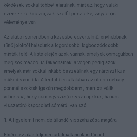
kérdések sokkal többet elárulnak, mint az, hogy valaki
szeret-e jól kinézni, sok szelfit posztol-e, vagy erős
véleménye van.
Az alábbi sorrendben a kevésbé egyértelmű, enyhébbnek
tűnő jelektől haladunk a legerősebb, legbeszédesebb
minták felé. A lista elején azok vannak, amelyek önmagukban
még sok másból is fakadhatnak, a végén pedig azok,
amelyek már sokkal inkább összeállnak egy nárcisztikus
működésmóddá. A legtöbben általában az utolsó néhány
pontnál szoktak igazán megdöbbenni, mert ott válik
világossá, hogy nem egyszerű rossz napokról, hanem
visszatérő kapcsolati sémáról van szó.
1. A figyelem finom, de állandó visszahúzása magára
Elsőre ez akár teljesen ártalmatlannak is tűnhet.