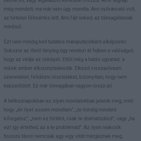
belőle jól, vagy legalábbis kevésbé rosszul. Amit tegnap
még mondott, ma már nem úgy mondta. Ami nyilvánvaló volt,
az hirtelen félreértés lett. Ami fájt neked, az túlreagálásnak
minősül.
Ezt nem mindig kell tudatos manipulációként elképzelni.
Sokszor az illető tényleg úgy rendezi át fejben a valóságot,
hogy az védje az önképét. Ettől még a hatás ugyanaz: a
másik ember elbizonytalanodik. Elkezd visszaolvasni
üzeneteket, felidézni részleteket, bizonyítani, hogy nem
képzelődött. Ez már önmagában nagyon rossz jel.
A hétköznapokban ez olyan mondatokban jelenik meg, mint
hogy „én ilyet sosem mondtam”, „te mindig mindent
kiforgatsz”, „nem ez történt, csak te dramatizálod”, vagy „ha
ezt így értetted, az a te problémád”. Az ilyen reakciók
hosszú távon nemcsak egy-egy vitát mérgeznek meg,