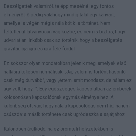
Beszélgettek valamiről, te épp mesélnél egy fontos
élményről, ő pedig valahogy mindig talál egy kanyart,
amellyel a végén mégis nála köt ki a történet. Nem
feltétlenül látványosan vág közbe, és nem is biztos, hogy
udvariatlan. Inkább csak az történik, hogy a beszélgetés
gravitációja újra és újra felé fordul.
Ez sokszor olyan mondatokban jelenik meg, amelyek első
hallásra teljesen normálisak: „Jaj, velem is történt hasonló,
csak még durvább”, vagy „értem, amit mondasz, de nálam ez
úgy volt, hogy…”. Egy egészséges kapcsolatban az emberek
kölcsönösen kapcsolódnak egymás élményeihez. A
különbség ott van, hogy nála a kapcsolódás nem híd, hanem
csúszda: a másik története csak ugródeszka a sajátjához.
Különösen árulkodó, ha ez örömteli helyzetekben is