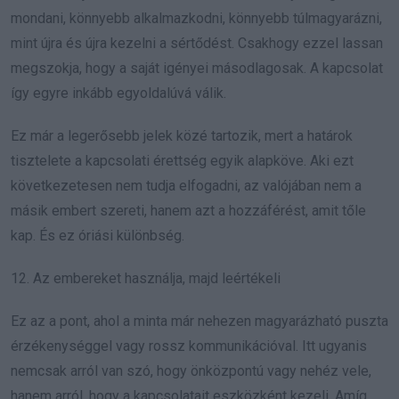
mondani, könnyebb alkalmazkodni, könnyebb túlmagyarázni,
mint újra és újra kezelni a sértődést. Csakhogy ezzel lassan
megszokja, hogy a saját igényei másodlagosak. A kapcsolat
így egyre inkább egyoldalúvá válik.
Ez már a legerősebb jelek közé tartozik, mert a határok
tisztelete a kapcsolati érettség egyik alapköve. Aki ezt
következetesen nem tudja elfogadni, az valójában nem a
másik embert szereti, hanem azt a hozzáférést, amit tőle
kap. És ez óriási különbség.
12. Az embereket használja, majd leértékeli
Ez az a pont, ahol a minta már nehezen magyarázható puszta
érzékenységgel vagy rossz kommunikációval. Itt ugyanis
nemcsak arról van szó, hogy önközpontú vagy nehéz vele,
hanem arról, hogy a kapcsolatait eszközként kezeli. Amíg