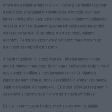
Amint megjelenik a valóság, a különbség, az önállóság vagy
a csalódás, a hangulat megváltozhat. A korábbi rajongás
helyét kritika, távolság, hűvösség vagy kiszámíthatatlanság
veszi át. A másik ilyenkor gyakran kétségbeesetten próbál
visszajutni az eleji állapothoz, mert azt hiszi, valamit
elrontott. Pedig sokszor nem ő változott meg, hanem az
idealizált szerepből csúszott ki.
A barátságokban is látszódhat ez. Hirtelen nagyon közel
enged, mindent megoszt, különleges szövetséget épít, majd
egy kisebb konfliktus után látványosan kihűl. Mintha a
kapcsolat nem bírná el, hogy két különálló ember van benne,
saját igényekkel és határokkal. Ez a szélsőségesség nem a
szenvedély bizonyítéka, hanem az instabil kötődésé.
Ez a jel azért nagyon fontos, mert sokan pont az elején