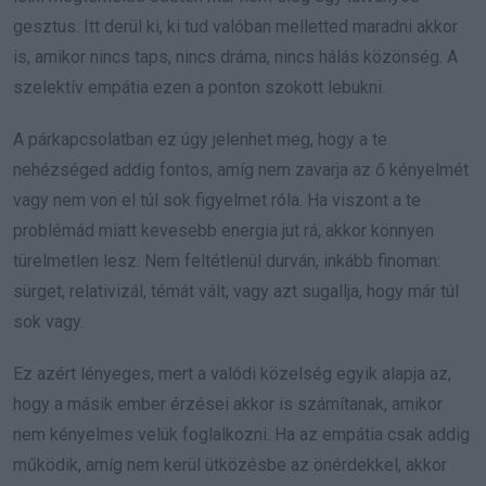
gesztus. Itt derül ki, ki tud valóban melletted maradni akkor
is, amikor nincs taps, nincs dráma, nincs hálás közönség. A
szelektív empátia ezen a ponton szokott lebukni.
A párkapcsolatban ez úgy jelenhet meg, hogy a te
nehézséged addig fontos, amíg nem zavarja az ő kényelmét
vagy nem von el túl sok figyelmet róla. Ha viszont a te
problémád miatt kevesebb energia jut rá, akkor könnyen
türelmetlen lesz. Nem feltétlenül durván, inkább finoman:
sürget, relativizál, témát vált, vagy azt sugallja, hogy már túl
sok vagy.
Ez azért lényeges, mert a valódi közelség egyik alapja az,
hogy a másik ember érzései akkor is számítanak, amikor
nem kényelmes velük foglalkozni. Ha az empátia csak addig
működik, amíg nem kerül ütközésbe az önérdekkel, akkor