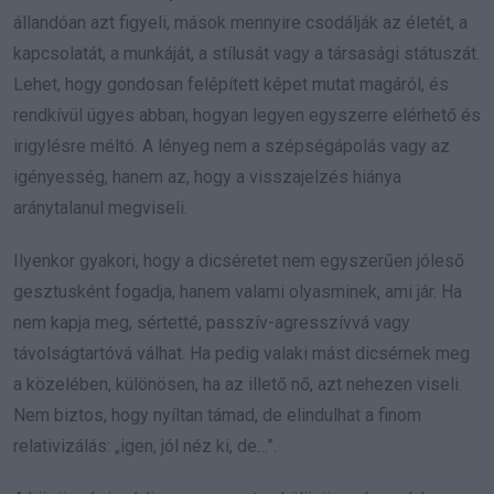
állandóan azt figyeli, mások mennyire csodálják az életét, a
kapcsolatát, a munkáját, a stílusát vagy a társasági státuszát.
Lehet, hogy gondosan felépített képet mutat magáról, és
rendkívül ügyes abban, hogyan legyen egyszerre elérhető és
irigylésre méltó. A lényeg nem a szépségápolás vagy az
igényesség, hanem az, hogy a visszajelzés hiánya
aránytalanul megviseli.
Ilyenkor gyakori, hogy a dicséretet nem egyszerűen jóleső
gesztusként fogadja, hanem valami olyasminek, ami jár. Ha
nem kapja meg, sértetté, passzív-agresszívvá vagy
távolságtartóvá válhat. Ha pedig valaki mást dicsérnek meg
a közelében, különösen, ha az illető nő, azt nehezen viseli.
Nem biztos, hogy nyíltan támad, de elindulhat a finom
relativizálás: „igen, jól néz ki, de…”.