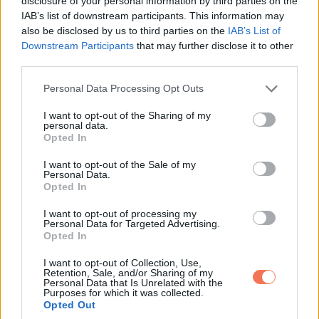
disclosure of your personal information by third parties on the
sokat elárul.
IAB’s list of downstream participants. This information may
also be disclosed by us to third parties on the
IAB’s List of
A párkapcsolatban is megjelenhet ez a szemlélet. Nemcsak
Downstream Participants
that may further disclose it to other
third parties.
az számít, milyen a másik ember, hanem az is, mit emel rajta
kifelé. Hogyan néz ki mellette, mennyire irigylik érte, milyen
Please note that this website/app uses one or more Google
Personal Data Processing Opt Outs
services and may gather and store information including but
társadalmi vagy anyagi előnyt jelent, mennyire passzol az
not limited to your visit or usage behaviour. You may click to
I want to opt-out of the Sharing of my
általa épített képhez. Ilyenkor a partner könnyen
personal data.
grant or deny consent to Google and its third-party tags to
Opted In
státuszkellékké válhat, nem pedig valódi társsá.
use your data for below specified purposes in below Google
consent section.
I want to opt-out of the Sale of my
Personal Data.
A barátságokban ez különösen fájdalmas, mert a közelség
Opted In
illúzióját kelti. Egy ideig úgy tűnhet, hogy fontos vagy neki,
I want to opt-out of processing my
aztán amikor valamiért már nem szolgálod az önképét, az
Personal Data for Targeted Advertising.
Opted In
érdeklődés hirtelen megcsappan. Nem feltétlenül lesz nyílt
szakítás vagy konfliktus, egyszerűen csak hátrébb kerülsz a
I want to opt-out of Collection, Use,
Retention, Sale, and/or Sharing of my
belső rangsorában. A melegség helyét hűvös praktikusság
Personal Data that Is Unrelated with the
Purposes for which it was collected.
veszi át.
Opted Out