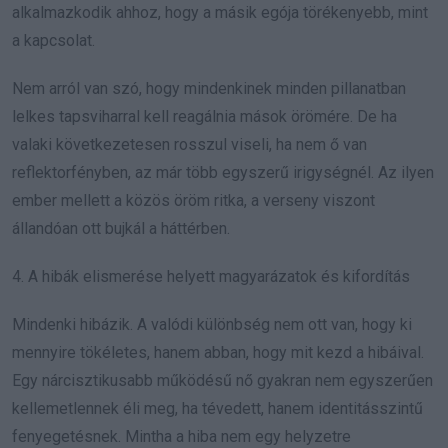
alkalmazkodik ahhoz, hogy a másik egója törékenyebb, mint
a kapcsolat.
Nem arról van szó, hogy mindenkinek minden pillanatban
lelkes tapsviharral kell reagálnia mások örömére. De ha
valaki következetesen rosszul viseli, ha nem ő van
reflektorfényben, az már több egyszerű irigységnél. Az ilyen
ember mellett a közös öröm ritka, a verseny viszont
állandóan ott bujkál a háttérben.
4. A hibák elismerése helyett magyarázatok és kifordítás
Mindenki hibázik. A valódi különbség nem ott van, hogy ki
mennyire tökéletes, hanem abban, hogy mit kezd a hibáival.
Egy nárcisztikusabb működésű nő gyakran nem egyszerűen
kellemetlennek éli meg, ha tévedett, hanem identitásszintű
fenyegetésnek. Mintha a hiba nem egy helyzetre