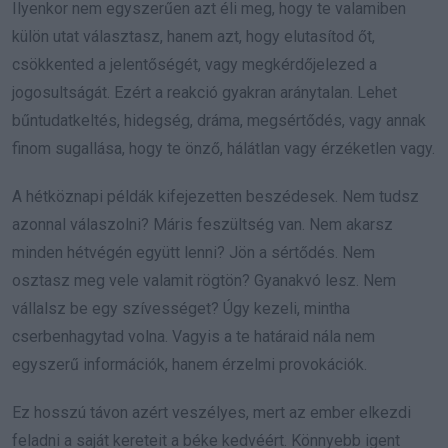
Ilyenkor nem egyszerűen azt éli meg, hogy te valamiben
külön utat választasz, hanem azt, hogy elutasítod őt,
csökkented a jelentőségét, vagy megkérdőjelezed a
jogosultságát. Ezért a reakció gyakran aránytalan. Lehet
bűntudatkeltés, hidegség, dráma, megsértődés, vagy annak
finom sugallása, hogy te önző, hálátlan vagy érzéketlen vagy.
A hétköznapi példák kifejezetten beszédesek. Nem tudsz
azonnal válaszolni? Máris feszültség van. Nem akarsz
minden hétvégén együtt lenni? Jön a sértődés. Nem
osztasz meg vele valamit rögtön? Gyanakvó lesz. Nem
vállalsz be egy szívességet? Úgy kezeli, mintha
cserbenhagytad volna. Vagyis a te határaid nála nem
egyszerű információk, hanem érzelmi provokációk.
Ez hosszú távon azért veszélyes, mert az ember elkezdi
feladni a saját kereteit a béke kedvéért. Könnyebb igent