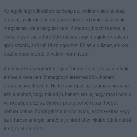
Az egyik legárulkodóbb apróság az, amikor valaki elvileg
gratulál, gyakorlatilag mégsem tud veled örülni. A szavak
megvannak, de a hangulat nem. A mosoly kicsit feszes, a
reakció gyorsan átterelődik másra, vagy megjelenik valami
apró szúrás, ami lehűti az egészet. Ez az a pillanat, amikor
ösztönösen érzed: itt valami nem tiszta.
A nárcisztikus működés egyik fontos eleme, hogy a másik
ember sikere nem önmagában értelmeződik, hanem
összehasonlításként. Ha te ragyogsz, az számára nemcsak
azt jelentheti, hogy neked jó, hanem azt is, hogy most nem ő
van középen. Ez az élmény pedig belső feszültséget
kelthet benne. Ebből jöhet a lekicsinylés, a témaváltás vagy
az a furcsa energia, amitől a jó híred után inkább bűntudatod
lesz, mint örömöd.