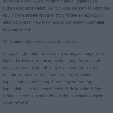
esnek bele. A túl gyors intimitás hízelgő, izgalmas és
függőséget okozó lehet. De ha a közelség nem fokozatosan
épül, hanem hirtelen áraszt el, majd feltételekhez kötődik,
akkor az gyakran nem mély kapcsolatot, hanem kontrollált
bevonást jelent.
11. A határaidat személyes sértésnek veszi
Az egyik legtisztább teszt mindig az, hogyan reagál valaki a
határaidra. Nem arra, amikor mindent megadsz, mindent
ráhagysz, mindig elérhető vagy, hanem arra, amikor azt
mondod: most nem, ezt nem szeretném, erre nincs
kapacitásom, ezt másképp kérem. Egy egészséges
kapcsolatban ez lehet csalódáskeltő, de kezelhető. Egy
erősen nárcisztikus működésnél viszont a határ könnyen
sértéssé válik.