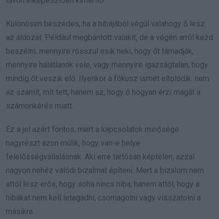
távon elképesztően kimerítő.
Különösen beszédes, ha a hibájából végül valahogy ő lesz
az áldozat. Például megbántott valakit, de a végén arról kezd
beszélni, mennyire rosszul esik neki, hogy őt támadják,
mennyire hálátlanok vele, vagy mennyire igazságtalan, hogy
mindig őt veszik elő. Ilyenkor a fókusz ismét eltolódik: nem
az számít, mit tett, hanem az, hogy ő hogyan érzi magát a
számonkérés miatt.
Ez a jel azért fontos, mert a kapcsolatok minősége
nagyrészt azon múlik, hogy van-e helye
felelősségvállalásnak. Aki erre tartósan képtelen, azzal
nagyon nehéz valódi bizalmat építeni. Mert a bizalom nem
attól lesz erős, hogy soha nincs hiba, hanem attól, hogy a
hibákat nem kell letagadni, csomagolni vagy visszatolni a
másikra.