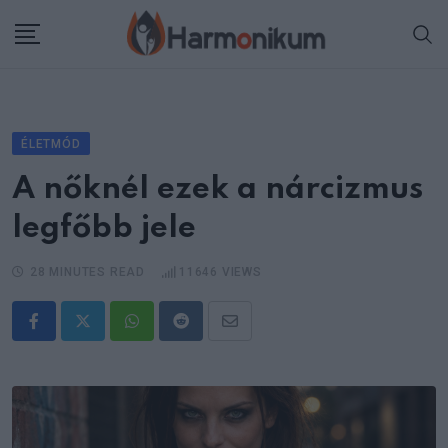
Skip
to
content
ÉLETMÓD
A nőknél ezek a nárcizmus
legfőbb jele
28 MINUTES READ
11646
VIEWS
Whatsapp
Reddit
Share
via
Email