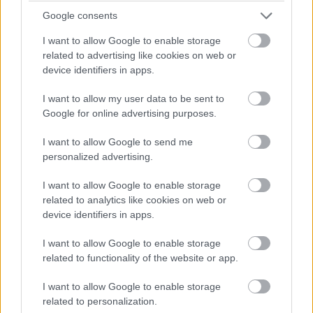
Ez a jel sokszor csak idővel válik világossá, mert az elején a
Google consents
társas intelligencia elfedheti. De ha valaki következetesen
I want to allow Google to enable storage
emberek között is pozíciókat lát, nem személyeket, az már
related to advertising like cookies on web or
device identifiers in apps.
komoly figyelmeztetés. Ilyenkor a kapcsolat értéke nem
abból fakad, hogy ki vagy, hanem abból, hogy mire vagy jó az
I want to allow my user data to be sent to
ő történetében.
Google for online advertising purposes.
I want to allow Google to send me
6. A sértettségből finom büntetés lesz
personalized advertising.
Nem minden büntetés hangos. Sőt, a legfárasztóbbak
I want to allow Google to enable storage
gyakran egészen csendesek. Egy nárcisztikus működésű
related to analytics like cookies on web or
device identifiers in apps.
nő, ha sértve érzi magát, nem mindig robban. Sokszor ennél
kifinomultabb eszközökhöz nyúl: visszahúzódik, fagyossá
I want to allow Google to enable storage
válik, elérhetetlenné lesz, késlelteti a válaszokat, megvonja
related to functionality of the website or app.
a kedvességet, vagy olyan légkört teremt, amelyben a másik
I want to allow Google to enable storage
pontosan érzi, hogy most „rosszban van”.
related to personalization.