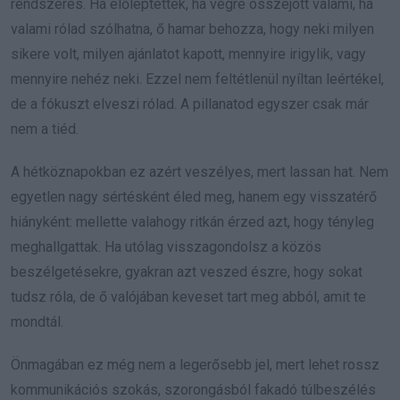
rendszeres. Ha előléptettek, ha végre összejött valami, ha
valami rólad szólhatna, ő hamar behozza, hogy neki milyen
sikere volt, milyen ajánlatot kapott, mennyire irigylik, vagy
mennyire nehéz neki. Ezzel nem feltétlenül nyíltan leértékel,
de a fókuszt elveszi rólad. A pillanatod egyszer csak már
nem a tiéd.
A hétköznapokban ez azért veszélyes, mert lassan hat. Nem
egyetlen nagy sértésként éled meg, hanem egy visszatérő
hiányként: mellette valahogy ritkán érzed azt, hogy tényleg
meghallgattak. Ha utólag visszagondolsz a közös
beszélgetésekre, gyakran azt veszed észre, hogy sokat
tudsz róla, de ő valójában keveset tart meg abból, amit te
mondtál.
Önmagában ez még nem a legerősebb jel, mert lehet rossz
kommunikációs szokás, szorongásból fakadó túlbeszélés