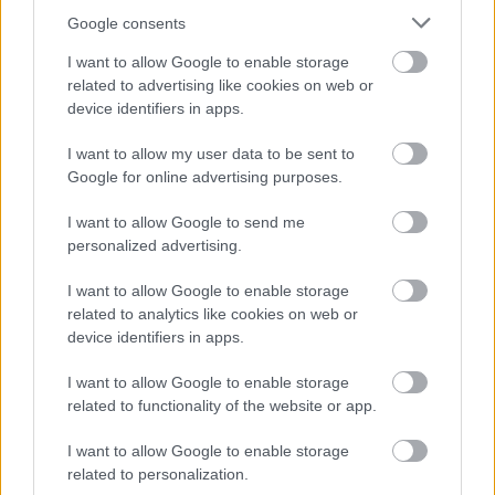
Google consents
I want to allow Google to enable storage
related to advertising like cookies on web or
device identifiers in apps.
A két nő az éjszakát nevetgéléssel, kínai ételek
fogyasztásával és a szokásos “bestie” módon mindent
I want to allow my user data to be sent to
Google for online advertising purposes.
megbeszéltek. Emlékezetes éjszakájuk során Michelle
elmondta szokatlan kérését, és nagymamája helyeslő
I want to allow Google to send me
bólintást adott. Két nappal később sajnos elhunyt.
personalized advertising.
I want to allow Google to enable storage
Hogyan tartotta be Michelle
related to analytics like cookies on web or
néhai nagymamája a haldokló
device identifiers in apps.
ígéretét?
I want to allow Google to enable storage
related to functionality of the website or app.
Miután elbúcsúzott a nagyitól, McDougal tucatjával kezdett
I want to allow Google to enable storage
érméket találni, amelyeket egy nagy befőttesüvegben tárolt!
related to personalization.
Elmagyarázta a jelenséget, és elárulta, milyen viccet csinált