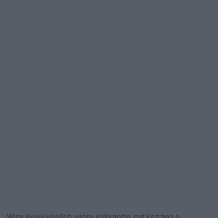
Négy évvel később végre eldöntötte, mit kezdjen a