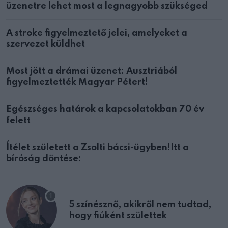
üzenetre lehet most a legnagyobb szükséged
A stroke figyelmeztető jelei, amelyeket a
szervezet küldhet
Most jött a drámai üzenet: Ausztriából
figyelmeztették Magyar Pétert!
Egészséges határok a kapcsolatokban 70 év
felett
Ítélet született a Zsolti bácsi-ügyben!Itt a
bíróság döntése:
5 színésznő, akikről nem tudtad,
hogy fiúként születtek