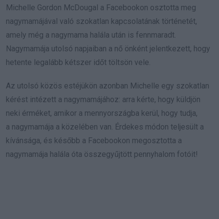
Michelle Gordon McDougal a Facebookon osztotta meg
nagymamájával való szokatlan kapcsolatának történetét,
amely még a nagymama halála után is fennmaradt.
Nagymamája utolsó napjaiban a nő önként jelentkezett, hogy
hetente legalább kétszer időt töltsön vele.
Az utolsó közös estéjükön azonban Michelle egy szokatlan
kérést intézett a nagymamájához: arra kérte, hogy küldjön
neki érméket, amikor a mennyországba kerül, hogy tudja,
a nagymamája a közelében van. Érdekes módon teljesült a
kívánsága, és később a Facebookon megosztotta a
nagymamája halála óta összegyűjtött pennyhalom fotóit!