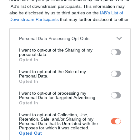
IAB’s list of downstream participants. This information may
also be disclosed by us to third parties on the
IAB’s List of
Downstream Participants
that may further disclose it to other
third parties.
Please note that this website/app uses one or more Google
Personal Data Processing Opt Outs
services and may gather and store information including but
not limited to your visit or usage behaviour. You may click to
I want to opt-out of the Sharing of my
personal data.
grant or deny consent to Google and its third-party tags to
Opted In
use your data for below specified purposes in below Google
consent section.
I want to opt-out of the Sale of my
Personal Data.
Opted In
I want to opt-out of processing my
Personal Data for Targeted Advertising.
Opted In
I want to opt-out of Collection, Use,
Retention, Sale, and/or Sharing of my
Personal Data that Is Unrelated with the
Purposes for which it was collected.
Opted Out