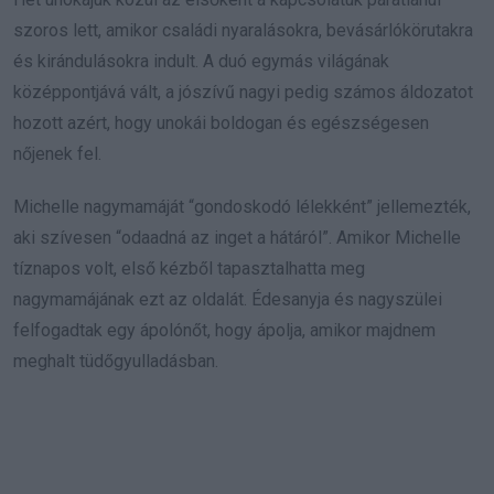
szoros lett, amikor családi nyaralásokra, bevásárlókörutakra
és kirándulásokra indult. A duó egymás világának
középpontjává vált, a jószívű nagyi pedig számos áldozatot
hozott azért, hogy unokái boldogan és egészségesen
nőjenek fel.
Michelle nagymamáját “gondoskodó lélekként” jellemezték,
aki szívesen “odaadná az inget a hátáról”. Amikor Michelle
tíznapos volt, első kézből tapasztalhatta meg
nagymamájának ezt az oldalát. Édesanyja és nagyszülei
felfogadtak egy ápolónőt, hogy ápolja, amikor majdnem
meghalt tüdőgyulladásban.