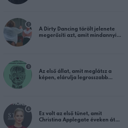
A Dirty Dancing törölt jelenete
megerősíti azt, amit mindannyian
sejtettünk
Az első állat, amit meglátsz a
képen, elárulja legrosszabb
tulajdonságodat
Ez volt az első tünet, amit
Christina Applegate éveken át
félreértett, pedig a szklerózis