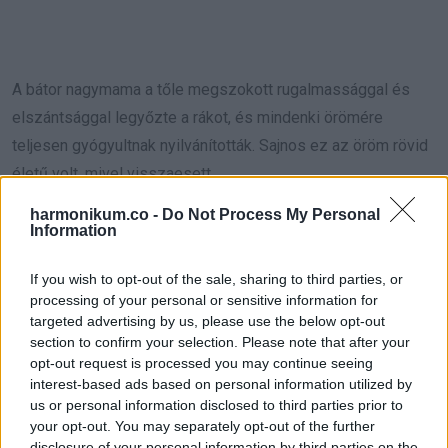
A bátor nagymama a tőle megszokott rugalmassággal és
elszántsággal legyőzte a rákot, és mindenki örömére
teljesen gyógyultnak nyilvánították. Sajnos ez az öröm rövid
életű volt, mivel visszaesett.
harmonikum.co -
Do Not Process My Personal
Az orvosok szerint másodszorra már túl volt a kezelésen,
Information
és csak a sorsára várhatott. Ettől kezdve a rokonok felváltva
töltötték az éjszakákat a nagyival, hogy kényelemben
If you wish to opt-out of the sale, sharing to third parties, or
processing of your personal or sensitive information for
tartsák.
targeted advertising by us, please use the below opt-out
A sors úgy hozta, hogy Michelle-nek néhány nappal a halála
section to confirm your selection. Please note that after your
előtt alkalma volt megnézni a nagymamáját.
opt-out request is processed you may continue seeing
interest-based ads based on personal information utilized by
us or personal information disclosed to third parties prior to
your opt-out. You may separately opt-out of the further
disclosure of your personal information by third parties on the