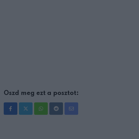
Oszd meg ezt a posztot:
Whatsapp
Reddit
Share
via
Email