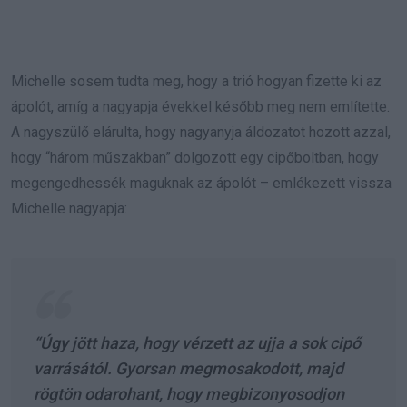
Michelle sosem tudta meg, hogy a trió hogyan fizette ki az
ápolót, amíg a nagyapja évekkel később meg nem említette.
A nagyszülő elárulta, hogy nagyanyja áldozatot hozott azzal,
hogy “három műszakban” dolgozott egy cipőboltban, hogy
megengedhessék maguknak az ápolót – emlékezett vissza
Michelle nagyapja:
“Úgy jött haza, hogy vérzett az ujja a sok cipő
varrásától. Gyorsan megmosakodott, majd
rögtön odarohant, hogy megbizonyosodjon