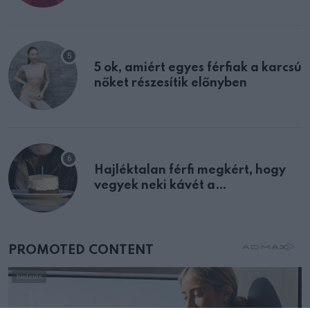
multiplex egyértelmű jele volt
5 ok, amiért egyes férfiak a karcsú
nőket részesítik előnyben
Hajléktalan férfi megkért, hogy
vegyek neki kávét a
születésnapján – órákkal később
mellettem ült az első osztályon