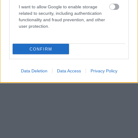
velük az édesanyja:
I want to allow Google to enable storage
related to security, including authentication
functionality and fraud prevention, and other
“Azokból
a tucatnyi pénzérmékből száz és száz fillér lett.
user protection.
Anyukám viccelődött, és azt mondta: “Michelle, mondhattad
volna neki, hogy húszdollárosokat küldjön”. De nekem a
fillérek tökéletesek”.
CONFIRM
Data Deletion
Data Access
Privacy Policy