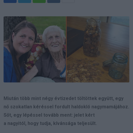
Whatsapp
Reddit
Share
via
Email
Miután több mint négy évtizedet töltöttek együtt, egy
nő szokatlan kéréssel fordult haldokló nagymamájához.
Sőt, egy lépéssel tovább ment: jelet kért
a nagyitól, hogy tudja, kívánsága teljesült.