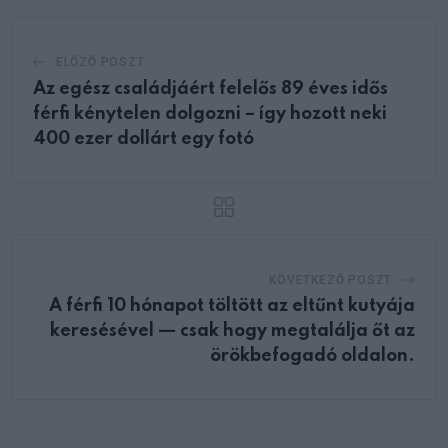
ELŐZŐ POSZT
Az egész családjáért felelős 89 éves idős
férfi kénytelen dolgozni – így hozott neki
400 ezer dollárt egy fotó
KÖVETKEZŐ POSZT
A férfi 10 hónapot töltött az eltűnt kutyája
keresésével — csak hogy megtalálja őt az
örökbefogadó oldalon.