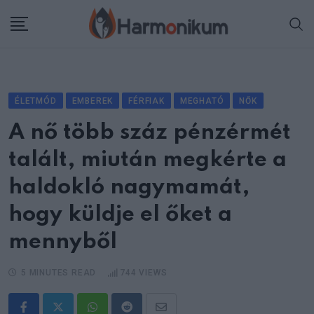
Skip
to
content
ÉLETMÓD
EMBEREK
FÉRFIAK
MEGHATÓ
NŐK
A nő több száz pénzérmét
talált, miután megkérte a
haldokló nagymamát,
hogy küldje el őket a
mennyből
5 MINUTES READ
744
VIEWS