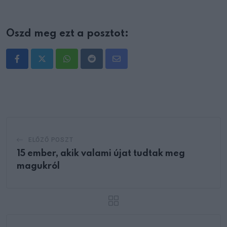
Oszd meg ezt a posztot:
Whatsapp
Reddit
Share
via
Email
ELŐZŐ POSZT
15 ember, akik valami újat tudtak meg
magukról