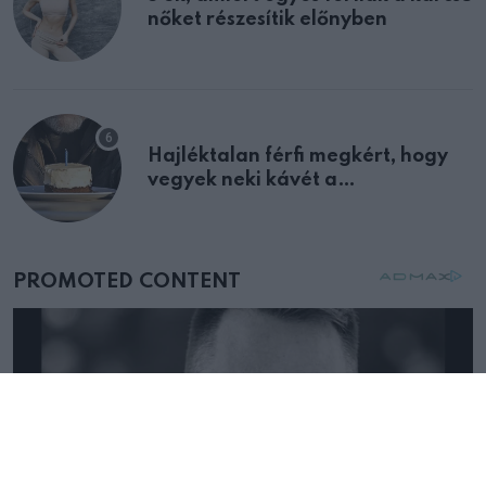
nőket részesítik előnyben
Hajléktalan férfi megkért, hogy
vegyek neki kávét a
születésnapján – órákkal később
mellettem ült az első osztályon