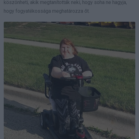
köszönheti, akik megtanították neki, hogy soha ne hagyja,
hogy fogyatékossága meghatározza őt.