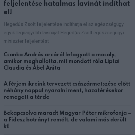
feljelentése hatalmas lavinát indíthat
el!
Hegedűs Zsolt feljelentése indíthatja el az egészségügy
egyik legnagyobb lavináját Hegedűs Zsolt egészségügyi
miniszter feljelentést
Csonka András arcáról lefagyott a mosoly,
amikor meghallotta, mit mondott róla Liptai
Claudia és Ábel Anita
A férjem ikreink tervezett császármetszése előtt
néhány nappal nyaralni ment, hazatérésekor
remegett a térde
Bekapcsolva maradt Magyar Péter mikrofonja –
a Fidesz botrányt remélt, de valami más derült
ki!