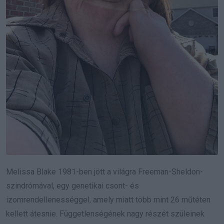
Melissa Blake 1981-ben jött a világra Freeman-Sheldon-
szindrómával, egy genetikai csont- és
izomrendellenességgel, amely miatt több mint 26 műtéten
kellett átesnie. Függetlenségének nagy részét szüleinek