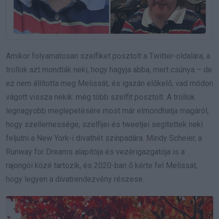
Amikor folyamatosan szelfiket posztolt a Twitter-oldalára, a
trollok azt mondták neki, hogy hagyja abba, mert csúnya – de
ez nem állította meg Melissát, és igazán előkelő, vad módon
vágott vissza nekik: még több szelfit posztolt. A trollok
legnagyobb meglepetésére most már elmondhatja magáról,
hogy szellemessége, szelfijei és tweetjei segítettek neki
feljutni a New York-i divathét színpadára. Mindy Scheier, a
Runway for Dreams alapítója és vezérigazgatója is a
rajongói közé tartozik, és 2020-ban ő kérte fel Melissát,
hogy legyen a divatrendezvény részese.