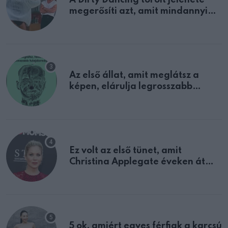
megerősíti azt, amit mindannyian
sejtettünk
Az első állat, amit meglátsz a
képen, elárulja legrosszabb
tulajdonságodat
Ez volt az első tünet, amit
Christina Applegate éveken át
félreértett, pedig a szklerózis
multiplex egyértelmű jele volt
5 ok, amiért egyes férfiak a karcsú