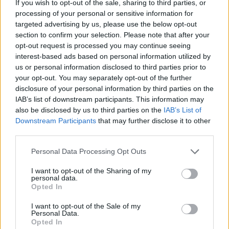
If you wish to opt-out of the sale, sharing to third parties, or
processing of your personal or sensitive information for
targeted advertising by us, please use the below opt-out
section to confirm your selection. Please note that after your
opt-out request is processed you may continue seeing
interest-based ads based on personal information utilized by
Ezt a ruhát Melissa a New York-i divathéten a Runway for
us or personal information disclosed to third parties prior to
your opt-out. You may separately opt-out of the further
Dreams projekt részeként viselte, ahol több mint 25 ember
disclosure of your personal information by third parties on the
állt modellt olyan márkáknak otthonról, mint a Tommy Hilfiger,
IAB’s list of downstream participants. This information may
a Zappos Adaptive és a Target. A virtuális kifutón több mint
also be disclosed by us to third parties on the
IAB’s List of
Downstream Participants
that may further disclose it to other
25 fogyatékkal élő ember oszthatta meg történetét a
third parties.
fogyatékkal élésről, és arról, hogy mennyire fontos
Please note that this website/app uses one or more Google
számukra, hogy a divatipar is lássa és elismerje őket.
Personal Data Processing Opt Outs
services and may gather and store information including but
not limited to your visit or usage behaviour. You may click to
I want to opt-out of the Sharing of my
personal data.
grant or deny consent to Google and its third-party tags to
Opted In
use your data for below specified purposes in below Google
consent section.
I want to opt-out of the Sale of my
Personal Data.
Opted In