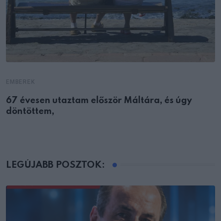
EMBEREK
67 évesen utaztam először Máltára, és úgy
döntöttem,
LEGÚJABB POSZTOK: