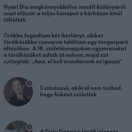
Nyári Dia megkönnyebbülve mesélt kislányáról:
most először a teljes hónapot a kórházon kívül
töltötték
Örökbe fogadtam két ikerlányt, akiket
törölközőkbe csavarva találtam egy tengerparti
öltözőben. A 18. születésnapjukon ugyanazokat
a törölközőket adták át nekem, majd azt
suttogták: „Apa, el kell mondanunk az igazat”
5 színésznő, akikről nem tudtad,
hogy fiúként születtek
A Dirty Dancing törölt jelenete