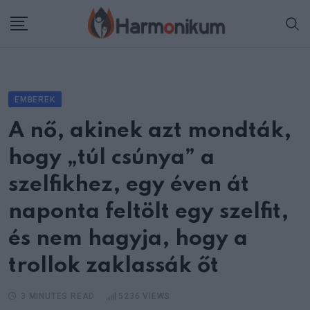
Skip
to
content
EMBEREK
A nő, akinek azt mondták,
hogy „túl csúnya” a
szelfikhez, egy éven át
naponta feltölt egy szelfit,
és nem hagyja, hogy a
trollok zaklassák őt
3 MINUTES READ
5236
VIEWS