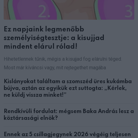
Ez napjaink legmenőbb
személyiségtesztje: a kisujjad
mindent elárul rólad!
Hihetetlennek tűnik, mégis a kisujjad fog elárulni téged.
Most már kíváncsi vagy, mit rejtegethet magába
Kislányokat találtam a szomszéd üres kukámba
bújva, aztán az egyikük ezt suttogta: „Kérlek,
ne küldj vissza minket!”
Rendkívüli fordulat: mégsem Baka András lesz a
köztársasági elnök?
Ennek az 5 csillagjegynek 2026 végéig teljesen