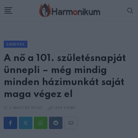
Skip
to
content
EMBEREK
A nő a 101. születésnapját
ünnepli – még mindig
minden házimunkát saját
maga végez el
2 MINUTES READ
1269
VIEWS
Whatsapp
Reddit
Share
via