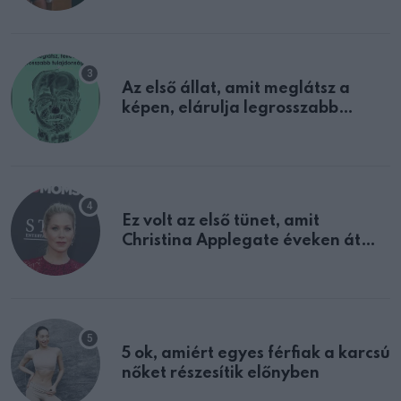
Az első állat, amit meglátsz a
képen, elárulja legrosszabb
tulajdonságodat
Ez volt az első tünet, amit
Christina Applegate éveken át
félreértett, pedig a szklerózis
multiplex egyértelmű jele volt
5 ok, amiért egyes férfiak a karcsú
nőket részesítik előnyben