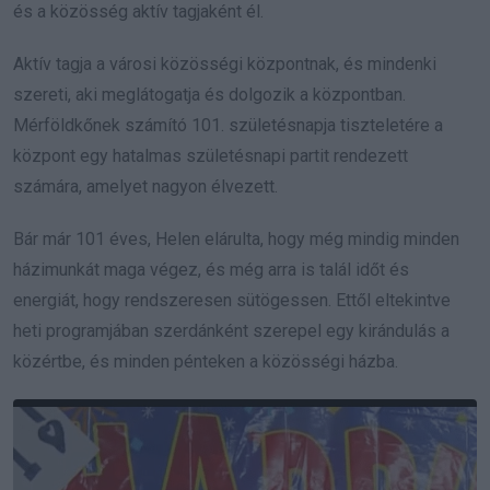
és a közösség aktív tagjaként él.
Aktív tagja a városi közösségi központnak, és mindenki
szereti, aki meglátogatja és dolgozik a központban.
Mérföldkőnek számító 101. születésnapja tiszteletére a
központ egy hatalmas születésnapi partit rendezett
számára, amelyet nagyon élvezett.
Bár már 101 éves, Helen elárulta, hogy még mindig minden
házimunkát maga végez, és még arra is talál időt és
energiát, hogy rendszeresen sütögessen. Ettől eltekintve
heti programjában szerdánként szerepel egy kirándulás a
közértbe, és minden pénteken a közösségi házba.