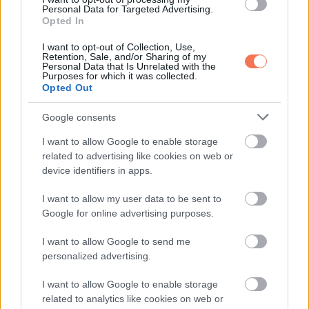
Personal Data for Targeted Advertising.
Opted In
I want to opt-out of Collection, Use,
Retention, Sale, and/or Sharing of my
Personal Data that Is Unrelated with the
Purposes for which it was collected.
Opted Out
Google consents
I want to allow Google to enable storage
Helen Beebe és életkedve valóban nagyszerű példa
related to advertising like cookies on web or
device identifiers in apps.
számunkra.
I want to allow my user data to be sent to
Kívánj velünk együtt boldog születésnapot Helen
Google for online advertising purposes.
Beebe-nek, és oszd meg ezt barátaiddal és
I want to allow Google to send me
családtagjaiddal, hogy ők is csatlakozhassanak az
personalized advertising.
ünnepléshez!
I want to allow Google to enable storage
via
related to analytics like cookies on web or