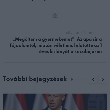
KÖVETKEZŐ POSZT
„Megöltem a gyermekemet”: Az apa sír a
fájdalomtól, miután véletlenül elütötte az 1
éves kislányát a kocsibejárón
További bejegyzések