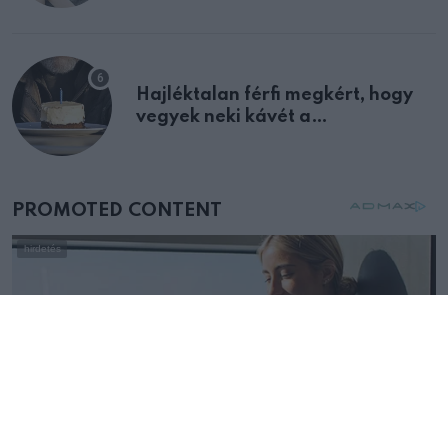
Hajléktalan férfi megkért, hogy
vegyek neki kávét a
születésnapján – órákkal később
mellettem ült az első osztályon