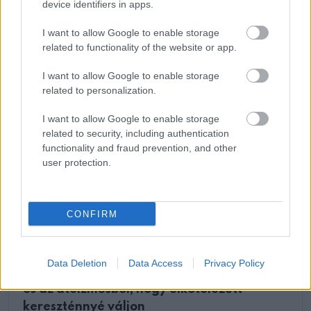
device identifiers in apps.
I want to allow Google to enable storage
related to functionality of the website or app.
I want to allow Google to enable storage
Oszd meg ezt a posztot:
related to personalization.
I want to allow Google to enable storage
Whatsapp
Reddit
Share
related to security, including authentication
functionality and fraud prevention, and other
via
user protection.
Email
CONFIRM
ELŐZŐ POSZT
A legendás színész, Sir Anthony Hopkins
Data Deletion
Data Access
Privacy Policy
felszámolta régi életét az alkoholizmusból
és az ateizmusból, hogy elkötelezett
kereszténnyé váljon