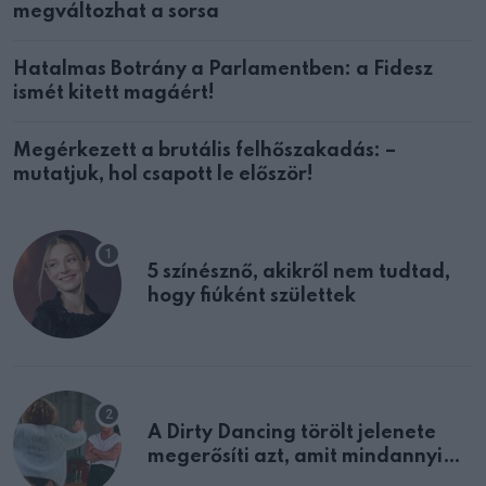
megváltozhat a sorsa
Hatalmas Botrány a Parlamentben: a Fidesz
ismét kitett magáért!
Megérkezett a brutális felhőszakadás: –
mutatjuk, hol csapott le először!
5 színésznő, akikről nem tudtad,
hogy fiúként születtek
A Dirty Dancing törölt jelenete
megerősíti azt, amit mindannyian
sejtettünk