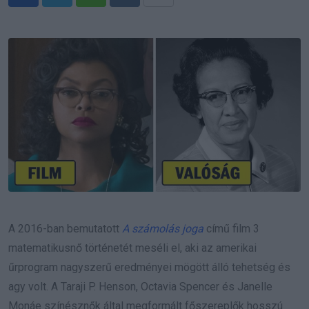
Whatsapp
Reddit
Share
via
Email
A 2016-ban bemutatott
A számolás joga
című film 3
matematikusnő történetét meséli el, aki az amerikai
űrprogram nagyszerű eredményei mögött álló tehetség és
agy volt. A Taraji P. Henson, Octavia Spencer és Janelle
Monáe színésznők által megformált főszereplők hosszú