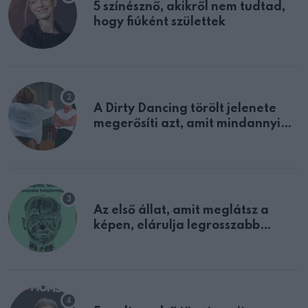
5 színésznő, akikről nem tudtad,
hogy fiúként születtek
A Dirty Dancing törölt jelenete
megerősíti azt, amit mindannyian
sejtettünk
Az első állat, amit meglátsz a
képen, elárulja legrosszabb
tulajdonságodat