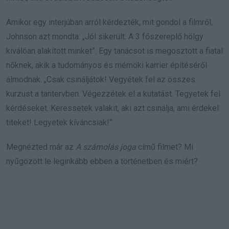
Amikor egy interjúban arról kérdezték, mit gondol a filmről,
Johnson azt mondta: „Jól sikerült. A 3 főszereplő hölgy
kiválóan alakított minket”. Egy tanácsot is megosztott a fiatal
nőknek, akik a tudományos és mérnöki karrier építéséről
álmodnak. „Csak csináljátok! Vegyétek fel az összes
kurzust a tantervben. Végezzétek el a kutatást. Tegyetek fel
kérdéseket. Keressetek valakit, aki azt csinálja, ami érdekel
titeket! Legyetek kíváncsiak!”
Megnézted már az
A számolás joga
című filmet? Mi
nyűgözött le leginkább ebben a történetben és miért?