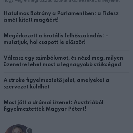
hogy végre meghozzák azokat a döntéseket, amelyeket
Hatalmas Botrány a Parlamentben: a Fidesz
ismét kitett magáért!
Megérkezett a brutális felhőszakadás: –
mutatjuk, hol csapott le először!
Válassz egy szimbólumot, és nézd meg, milyen
üzenetre lehet most a legnagyobb szükséged
A stroke figyelmeztető jelei, amelyeket a
szervezet küldhet
Most jött a drámai üzenet: Ausztriából
figyelmeztették Magyar Pétert!