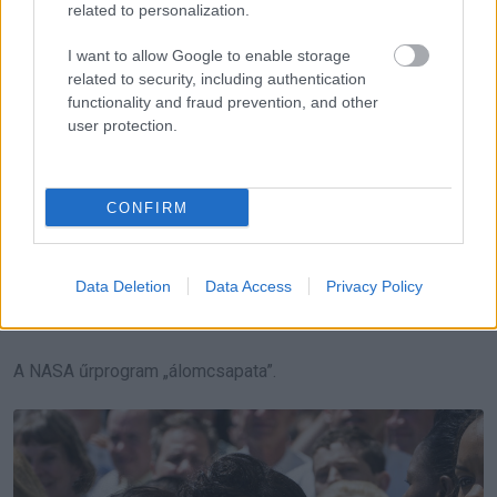
related to personalization.
I want to allow Google to enable storage
related to security, including authentication
functionality and fraud prevention, and other
user protection.
1985-ben Jackson nyugdíjba vonult. Számos díjat és
kitüntetést kapott, többek között az Apollo Group
CONFIRM
Achievement Awardot és a Langley Research Center
Volunteer of the Year kitüntetését.
Data Deletion
Data Access
Privacy Policy
Mary Jackson 83 éves korában, 2005. február 11-én hunyt el.
A NASA űrprogram „álomcsapata”.