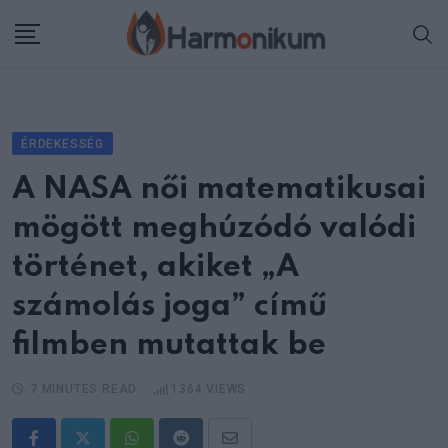
Skip
to
content
ÉRDEKESSÉG
A NASA női matematikusai
mögött meghúzódó valódi
történet, akiket „A
számolás joga” című
filmben mutattak be
7 MINUTES READ
1364
VIEWS