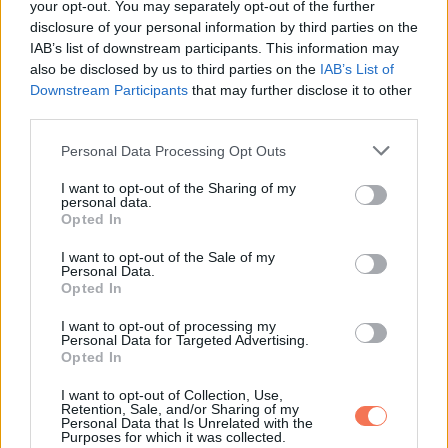
your opt-out. You may separately opt-out of the further
disclosure of your personal information by third parties on the
IAB’s list of downstream participants. This information may
also be disclosed by us to third parties on the
IAB’s List of
Downstream Participants
that may further disclose it to other
third parties.
Please note that this website/app uses one or more Google
Personal Data Processing Opt Outs
services and may gather and store information including but
not limited to your visit or usage behaviour. You may click to
I want to opt-out of the Sharing of my
personal data.
grant or deny consent to Google and its third-party tags to
Mary Jackson (született Winston) 1921. április 9-én
Opted In
use your data for below specified purposes in below Google
született a virginiai Hamptonban. 1942-ben diplomázott a
consent section.
I want to opt-out of the Sale of my
Personal Data.
Hamptoni Egyetemen matematika és fizika szakon. 1944-
Opted In
ben férjhez ment Levi Jacksonhoz, akivel 2 gyermekük
I want to opt-out of processing my
született.
Personal Data for Targeted Advertising.
Opted In
A diploma megszerzése után Jackson matematikatanárként
I want to opt-out of Collection, Use,
dolgozott, majd még néhány munkahelyet váltott, míg végül
Retention, Sale, and/or Sharing of my
Personal Data that Is Unrelated with the
1951-ben a Langley Memorial Aeronautical Laboratory-hoz
Purposes for which it was collected.