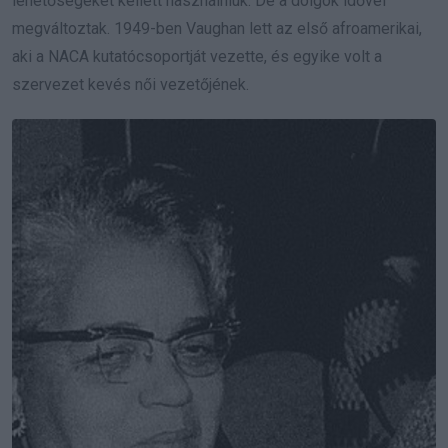
lehetőségeket kellett használniuk. De a dolgok idővel
megváltoztak. 1949-ben Vaughan lett az első afroamerikai,
aki a NACA kutatócsoportját vezette, és egyike volt a
szervezet kevés női vezetőjének.