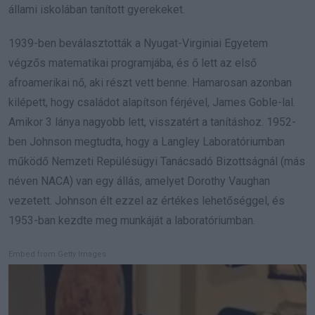
állami iskolában tanított gyerekeket.
1939-ben beválasztották a Nyugat-Virginiai Egyetem
végzős matematikai programjába, és ő lett az első
afroamerikai nő, aki részt vett benne. Hamarosan azonban
kilépett, hogy családot alapítson férjével, James Goble-lal.
Amikor 3 lánya nagyobb lett, visszatért a tanításhoz. 1952-
ben Johnson megtudta, hogy a Langley Laboratóriumban
működő Nemzeti Repülésügyi Tanácsadó Bizottságnál (más
néven NACA) van egy állás, amelyet Dorothy Vaughan
vezetett. Johnson élt ezzel az értékes lehetőséggel, és
1953-ban kezdte meg munkáját a laboratóriumban.
Embed from Getty Images