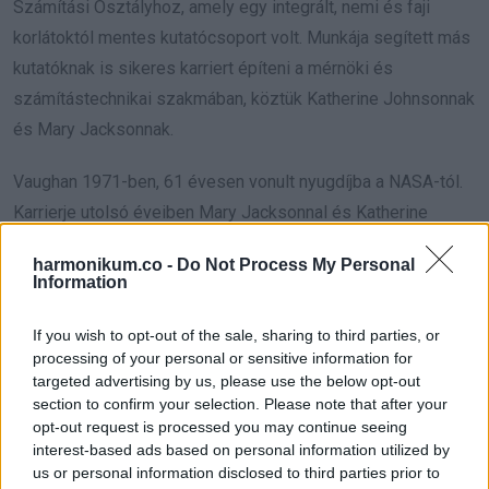
Számítási Osztályhoz, amely egy integrált, nemi és faji
korlátoktól mentes kutatócsoport volt. Munkája segített más
kutatóknak is sikeres karriert építeni a mérnöki és
számítástechnikai szakmában, köztük Katherine Johnsonnak
és Mary Jacksonnak.
Vaughan 1971-ben, 61 évesen vonult nyugdíjba a NASA-tól.
Karrierje utolsó éveiben Mary Jacksonnal és Katherine
Johnsonnal együtt dolgozott John Glenn küldetésén. 98
harmonikum.co -
Do Not Process My Personal
éves korában, 2008. november 10-én hunyt el.
Information
Mary Jackson, akit Janelle Monáe alakít.
If you wish to opt-out of the sale, sharing to third parties, or
processing of your personal or sensitive information for
targeted advertising by us, please use the below opt-out
section to confirm your selection. Please note that after your
opt-out request is processed you may continue seeing
interest-based ads based on personal information utilized by
us or personal information disclosed to third parties prior to