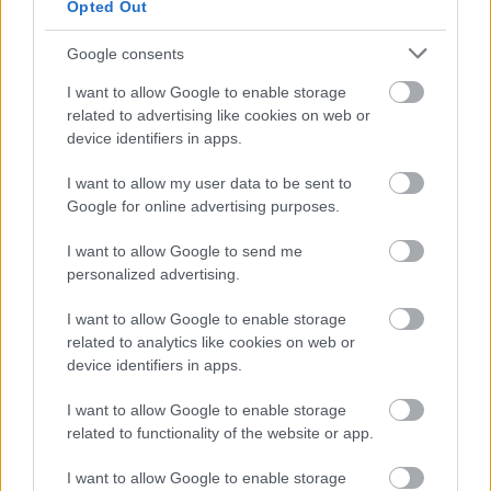
Opted Out
került. Miközben a laboratóriumban dolgozott, számos
kutatási jelentés szerzője és társszerzője lett. Azonban
Google consents
„beleütközött az üvegplafonba”, és 1979-ben otthagyta a
I want to allow Google to enable storage
mérnöki pályát. Később a Langley Szövetségi Női Program
related to advertising like cookies on web or
vezetőjeként dolgozott, ahol megpróbálta javítani a női
device identifiers in apps.
matematikusok és mérnökök előmenetelét az iparban.
I want to allow my user data to be sent to
Google for online advertising purposes.
Embed from Getty Images
I want to allow Google to send me
personalized advertising.
I want to allow Google to enable storage
related to analytics like cookies on web or
device identifiers in apps.
I want to allow Google to enable storage
related to functionality of the website or app.
I want to allow Google to enable storage