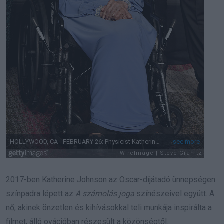
2017-ben Katherine Johnson az Oscar-díjátadó ünnepségen
színpadra lépett az
A számolás joga
színészeivel együtt. A
nő, akinek önzetlen és kihívásokkal teli munkája inspirálta a
filmet, álló ovációban részesült a közönségtől.