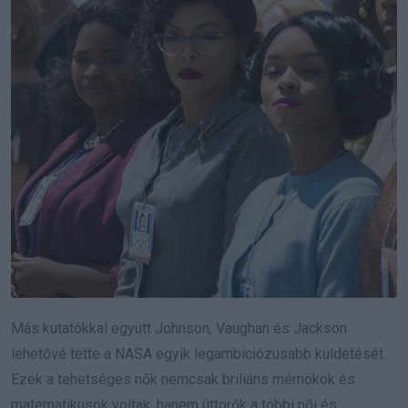
Más kutatókkal együtt Johnson, Vaughan és Jackson
lehetővé tette a NASA egyik legambiciózusabb küldetését.
Ezek a tehetséges nők nemcsak briliáns mérnökök és
matematikusok voltak, hanem úttörők a többi női és