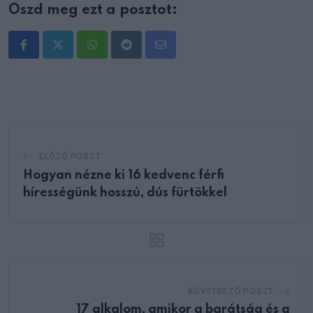
Oszd meg ezt a posztot:
Whatsapp
Reddit
Share
via
Email
ELŐZŐ POSZT
Hogyan nézne ki 16 kedvenc férfi
hírességünk hosszú, dús fürtökkel
KÖVETKEZŐ POSZT
17 alkalom, amikor a barátság és a