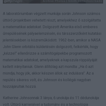
A laboratóriumban végzett munkája során Johnson számos
úttörő projektben vehetett részt, amelyekhez ő szolgáltatta
a matematikai adatokat. Dolgozott Amerika első emberes
űrrepülésének pályaelemzésén, és társszerzőként kutatási
jelentésekben is közreműködött. 1962-ben, amikor a NASA
John Glenn orbitális küldetésén dolgozott, felkérték, hogy
„kézzel” ellenőrizze a számítógépekbe programozott
matematikai adatokat, amelyeknek a kapszula röppályáját
kellett irányítaniuk. Glenn állítólag azt mondta: „Ha ő azt
mondja, hogy jók, akkor készen állok az indulásra”. Az a
repülés sikeres volt, és Johnson és kollégái nagyban
hozzájárultak hozzá.
Katherine Johnsonnak 3 lánya, 6 unokája és 11 dédunokája
volt. Úttörő karrierjével a tudomány és a technológia