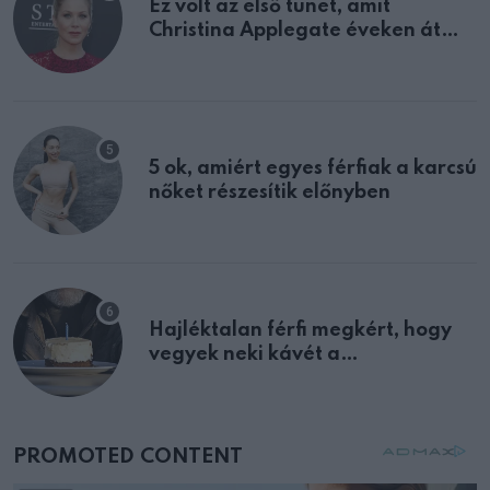
Ez volt az első tünet, amit
Christina Applegate éveken át
félreértett, pedig a szklerózis
multiplex egyértelmű jele volt
5 ok, amiért egyes férfiak a karcsú
nőket részesítik előnyben
Hajléktalan férfi megkért, hogy
vegyek neki kávét a
születésnapján – órákkal később
mellettem ült az első osztályon